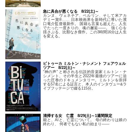
急に具合が悪くなる 8/22(土)～
カンヌ、ヴェネチア、ベルリン、そして米アカ
デミー賞®…… 日本映画界を新時代に導いた濱
口竜介監督最新作。 国籍も言葉も超えた、人生
でたった一度きりの、魂の邂逅――。 強く心を
揺さぶる、比類なき傑作。この3時間16分は人生
を変える。
ビトゥーカ ミルトン・ナシメント フェアウェル
ツアー 8/22(土)～
“神の声” と称される伝説的音楽家ミルトン・ナ
シメント、その半生と2022年最後のツアーに迫
った圧巻のドキュメンタリー。ミルトンを崇拝
する57名による証言と、本人のインタヴュー&ラ
イブフッテージで綴る115分。
清掃する女 亡霊 8/29(土)～1週間限定
能と、AIと、亡霊について。 母の終わりは娘の
終わり、 何者でもない私の始まり――