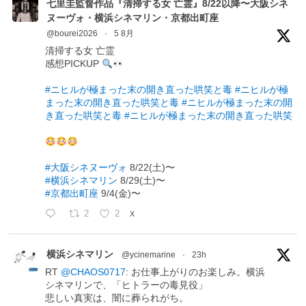
七里圭監督作品『清掃する女 亡霊』8/22以降〜大阪シネ
ヌーヴォ・横浜シネマリン・京都出町座
@bourei2026
·
5 8月
清掃する女 亡霊
感想PICKUP
#ニヒルが極まった末の開き直った哄笑と毒
#ニヒルが極
まった末の開き直った哄笑と毒
#ニヒルが極まった末の開
き直った哄笑と毒
#ニヒルが極まった末の開き直った哄笑
#大阪シネヌーヴォ
8/22(土)〜
#横浜シネマリン
8/29(土)〜
#京都出町座
9/4(金)〜
2
2
X
横浜シネマリン
@ycinemarine
·
23h
RT
@CHAOS0717
: お仕事上がりのお楽しみ。横浜
シネマリンで、「ヒトラーの毒見役」
悲しい真実は、闇に葬られがち。