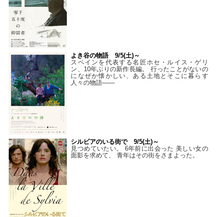
よき谷の物語 9/5(土)～
スペインを代表する名匠ホセ・ルイス・ゲリ
ン、10年ぶりの新作長編。 行ったことがないの
になぜか懐かしい、ある土地とそこに暮らす
人々の物語――
シルビアのいる街で 9/5(土)～
見つめていたい。 6年前に出会った 美しい女の
面影を求めて、 青年はその街をさまよった。