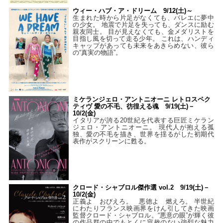
ウィー・ハブ・ア・ドリーム 9/12(土)～
生まれた時から片足がなくても、バレエに夢中
の少女。 地震で片足を失っても、ダンスに励む
親友同士。 目が見えなくても、金メダリストを
目指し風を切って走る少年。 これは、ハンディ
キャップがあっても未来をあきらめない、彼ら
の“真実の物語”。
ミケランジェロ・アントニオーニ レトロスペク
ティヴ 愛の不毛、彷徨える魂 9/19(土)－
10/2(金)
イタリアが誇る20世紀を代表する巨匠ミケラン
ジェロ・アントニオーニ。 現代人が抱える孤
独、愛の不毛を描き、世界を揺るがした初期代
表作がスクリーンに甦る。
クロード・シャブロル傑作選 vol.2 9/19(土)－
10/2(金)
正義よ おびえろ。 悪徳よ 燃えろ。 半世紀
にわたりフランス映画界をけん引してきた映画
監督クロード・シャブロル。“悪意の眼”が輝く彼
の作品群の中でもとくに容赦のない強烈な魅力