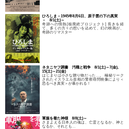
ひろしま－1945年8月6日、原子雲の下の真実
－ 8/1(土)～
奇跡への情熱[核廃絶プロジェクト] 長きを経
て、多くの方々の想いを込めて、幻の映画が、
奇跡のリマスター
ネタニヤフ調書 汚職と戦争 8/1(土)～7(金),
15(土)～21(金)
はじまりは小さな贈り物だった…。 極秘リーク
されたイスラエル首相の警察尋問映像により＜
恐るべき真実＞が暴かれる！
軍服を着た神様 8/8(土)～
さまよえる日本人の魂は、亡霊となるか、神と
なるか、それとも…