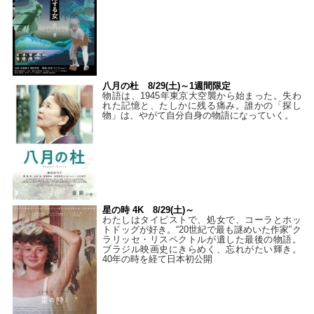
八月の杜 8/29(土)～1週間限定
物語は、1945年東京大空襲から始まった。失わ
れた記憶と、たしかに残る痛み。誰かの「探し
物」は、やがて自分自身の物語になっていく。
星の時 4K 8/29(土)～
わたしはタイピストで、処⼥で、コーラとホッ
トドッグが好き。“20世紀で最も謎めいた作家”ク
ラリッセ・リスペクトルが遺した最後の物語。
ブラジル映画史にきらめく、忘れがたい輝き。
40年の時を経て⽇本初公開