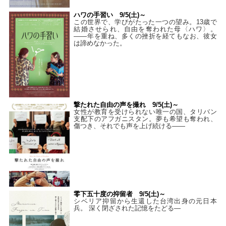
ハワの手習い 9/5(土)～
この世界で、学びがたった一つの望み。13歳で
結婚させられ、自由を奪われた母〈ハワ〉。
——年を重ね、多くの挫折を経てもなお、彼女
は諦めなかった。
撃たれた自由の声を撮れ 9/5(土)～
女性が教育を受けられない唯一の国、タリバン
支配下のアフガニスタン。夢も希望も奪われ、
傷つき、それでも声を上げ続ける——
零下五十度の抑留者 9/5(土)～
シベリア抑留から生還した台湾出身の元日本
兵。 深く閉ざされた記憶をたどる—