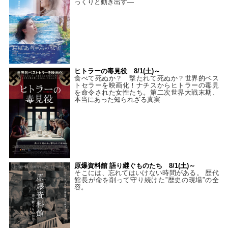
っくりと動き出す―
ヒトラーの毒見役 8/1(土)～
食べて死ぬか？ 撃たれて死ぬか？世界的ベス
トセラーを映画化！ナチスからヒトラーの毒見
を命令された女性たち。第二次世界大戦末期、
本当にあった知られざる真実
原爆資料館 語り継ぐものたち 8/1(土)～
そこには、忘れてはいけない時間がある。 歴代
館長が命を削って守り続けた”歴史の現場”の全
容。