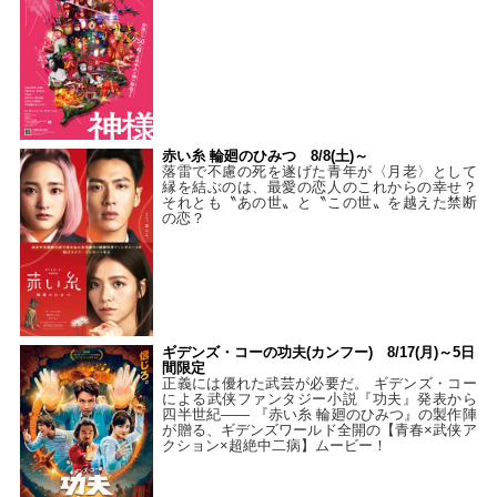
赤い糸 輪廻のひみつ 8/8(土)～
落雷で不慮の死を遂げた青年が〈月老〉として
縁を結ぶのは、最愛の恋人のこれからの幸せ？
それとも〝あの世〟と〝この世〟を越えた禁断
の恋？
ギデンズ・コーの功夫(カンフー) 8/17(月)～5日
間限定
正義には優れた武芸が必要だ。 ギデンズ・コー
による武侠ファンタジー小説『功夫』発表から
四半世紀―― 『赤い糸 輪廻のひみつ』の製作陣
が贈る、ギデンズワールド全開の【青春×武侠ア
クション×超絶中二病】ムービー！