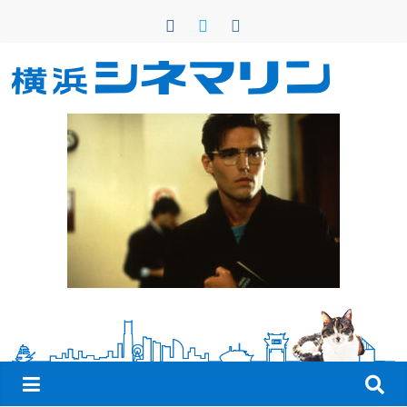
コ
ン
テ
ン
横
ツ
へ
浜
ス
キ
シ
ッ
プ
ネ
マ
リ
ン