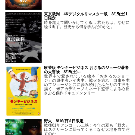
東京裁判 4Kデジタルリマスター版 8/15(土)1
日限定
時を超えて問いかけてくる… 君たちは、なぜに
繰り返す。歴史から何を学んだのかと。
吹替版 モンキービジネス おさるのジョージ著者
の大冒険 8/15(土)～
世界中で愛されている絵本「おさるのジョー
ジ」の原作者レイ夫妻。戦火を逃れ、自由を求
めてジョージと共に歩み続けたふたりの生涯を
描く、米アカデミーノミネート監督による心揺
さぶる傑作ドキュメンタリー
野火 8/16(日)1日限定
戦後81年アンコール上映！今年の夏も『野火』
はスクリーンに帰ってくる！なぜ大地を血で汚
すのか