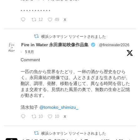
◦ ◦ ◦ ◦ ◦ ◦ ◦ ◦ ◦ ◦ ◦
12
49
X
横浜シネマリン リツイートされました
Fire in Water 永田康祐映像作品集
@fireinwater2026
·
5 8月
Comment
一匹の魚から世界をたどり、一杯の酒から歴史をひら
く。永田康祐の映像では、人とさまざまな生きものが、
翻訳、調理、発酵、移動を通じて、異なる時間を宿した
まま交差する。見慣れた風景の奥で、無数の生命と記憶
が動き出す。
清水知子
@tomoko_shimizu_
10
10
X
横浜シネマリン リツイートされました