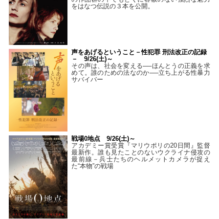
をはなつ伝説の３本を公開。
声をあげるということ－性犯罪 刑法改正の記録
－ 9/26(土)～
その声は、社会を変える──ほんとうの正義を求
めて。誰のための法なのか──立ち上がる性暴力
サバイバー
戦場0地点 9/26(土)～
アカデミー賞受賞『マリウポリの20日間』監督
最新作。誰も見たことのないウクライナ侵攻の
最前線－兵士たちのヘルメットカメラが捉え
た“本物”の戦場