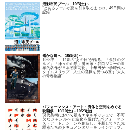
沼影市民プール 10/3(土)～
“とあるプールが息を引き取るまでの、49日間の
記録”
遥かな町へ 10/9(金)～
1963年――14歳の“あの日”が甦る。「孤独のグ
ルメ」「神々の山嶺」漫画家・谷口ジローの世
界的名作が日本初実写化。中年男が中学時代へ
タイムスリップ…人生の選択を見つめ直す“大人
の青春物語”
パフォーマンス・アート：身体と空間をめぐる
映画祭 10/10(土)－10/23(金)
現代美術において最もエネルギッシュで、不可
欠なジャンルへと進化を遂げたパフォーマン
ス・アート。シーンを創造し、革新してきた先
駆者たちのドキュメンタリーをラインナップ。