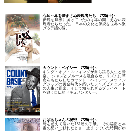
心耳～耳を澄まさぬ表現者たち 7/25(土)～
伝統を世界に届けていたのは耳の聞こえない表
現者たちだった。 日本の文化と伝統を世界へ繋
げる手話の縁。
カウント・ベイシー 7/25(土)～
キング・オブ・スウィングが自ら語る人生と音
楽。 ジャズとブルースを融合させ、リズムに革
命をもたらしたカウント・ベイシー。スウィン
グジャズの黄金時代を築いたジャズピアニスト
の人生と音楽、そして知られざるプライベート
を追う自伝的ドキュメンタリー。
おばあちゃんの秘密 7/25(土)～
時を超えて届いた131通の手紙。 その秘密と本
当の想いに触れたとき、止まっていた時間がゆ