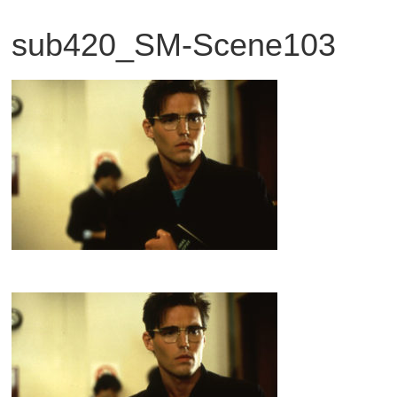
観
sub420_SM-Scene103
た
い
映
画
は
こ
の
街
で