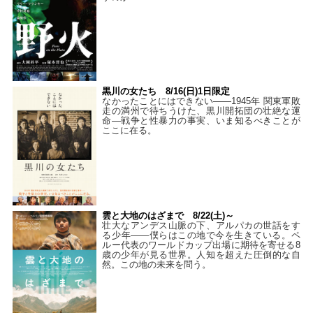
黒川の女たち 8/16(日)1日限定
なかったことにはできない——1945年 関東軍敗
走の満州で待ちうけた、黒川開拓団の壮絶な運
命―戦争と性暴力の事実、いま知るべきことが
ここに在る。
雲と大地のはざまで 8/22(土)～
壮大なアンデス山脈の下、アルパカの世話をす
る少年――僕らはこの地で今を生きている。ペ
ルー代表のワールドカップ出場に期待を寄せる8
歳の少年が見る世界。人知を超えた圧倒的な自
然。この地の未来を問う。