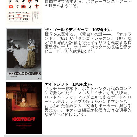
自由すぎて深すぎる、パフォーマンス・アート
の世界へようこそ。
ザ・ゴールドディガーズ 10/24(土)～
世界を支配する、《黄金》の謎――。『オルラ
ンド』（92）や『タンゴ・レッスン』（97）な
どで世界的な評価を得たイギリスを代表する映
画監督の一人、サリー・ポッターの長編監督デ
ビュー作、国内劇場初公開！
ナイトシフト 10/24(土)～
サッチャー政権下、ポストパンク時代のロンド
ンで撮られたミニマル＆リミナルな対抗映画。
ロンドン・ノッティングヒルにあるポートベロ
ー・ホテル。ライブを終えたバンドマンたち、
おちぶれた伯爵夫人、夜通しポーカーに興じる
男たち…。ホテルは幽霊が彷徨うような境界的
な空間へと化していく。