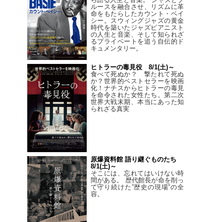
ルースを融合させ、リズムに革
命をもたらしたカウント・ベイ
シー。スウィングジャズの黄金
時代を築いたジャズピアニスト
の人生と音楽、そして知られざ
るプライベートを追う自伝的ド
キュメンタリー。
ヒトラーの毒見役 8/1(土)～
食べて死ぬか？ 撃たれて死ぬ
か？世界的ベストセラーを映画
化！ナチスからヒトラーの毒見
を命令された女性たち。第二次
世界大戦末期、本当にあった知
られざる真実
原爆資料館 語り継ぐものたち
8/1(土)～
そこには、忘れてはいけない時
間がある。 歴代館長が命を削っ
て守り続けた”歴史の現場”の全
容。