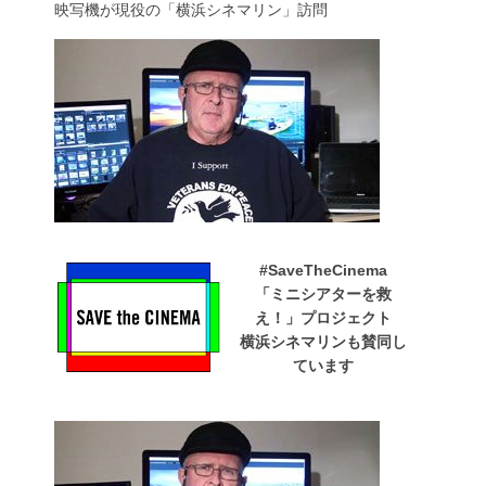
映写機が現役の「横浜シネマリン」訪問
#SaveTheCinema
「ミニシアターを救
え！」プロジェクト
横浜シネマリンも賛同し
ています