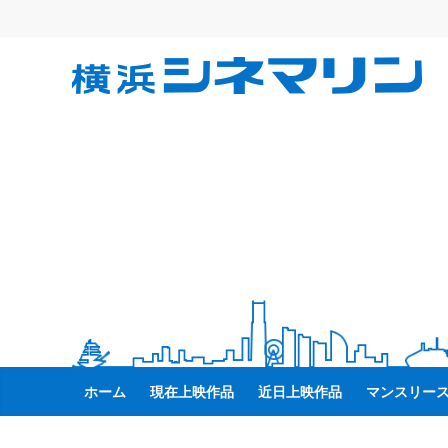
コ
ン
テ
横
ン
ツ
へ
浜
ス
キ
シ
ッ
プ
ネ
マ
リ
ホーム
現在上映作品
近日上映作品
マンスリー
ン