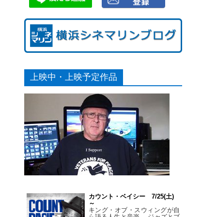
上映中・上映予定作品
カウント・ベイシー 7/25(土)
～
キング・オブ・スウィングが自
ら語る人生と音楽。 ジャズとブ