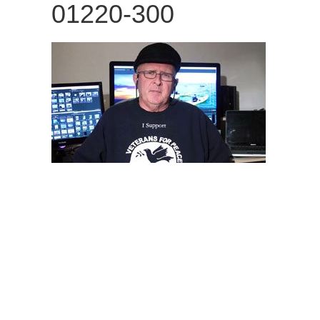
01220-300
観
た
い
映
画
は
こ
の
街
で