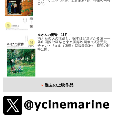
ャン・リュル（張律）監督最新2作、待望の同時
公開。
ルオムの黄昏 11月～
消えた恋人の痕跡と、探すほど遠ざかる道——
釜山国際映画祭と東京国際映画祭で3冠受賞。
チャン・リュル（張律）監督最新2作、待望の同
時公開。
過去の上映作品