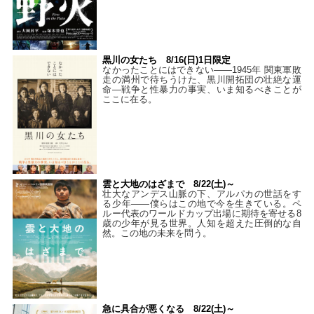
黒川の女たち 8/16(日)1日限定
なかったことにはできない——1945年 関東軍敗
走の満州で待ちうけた、黒川開拓団の壮絶な運
命―戦争と性暴力の事実、いま知るべきことが
ここに在る。
雲と大地のはざまで 8/22(土)～
壮大なアンデス山脈の下、アルパカの世話をす
る少年――僕らはこの地で今を生きている。ペ
ルー代表のワールドカップ出場に期待を寄せる8
歳の少年が見る世界。人知を超えた圧倒的な自
然。この地の未来を問う。
急に具合が悪くなる 8/22(土)～