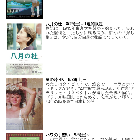
八月の杜 8/29(土)～1週間限定
物語は、1945年東京大空襲から始まった。失わ
れた記憶と、たしかに残る痛み。誰かの「探し
物」は、やがて自分自身の物語になっていく。
星の時 4K 8/29(土)～
わたしはタイピストで、処⼥で、コーラとホッ
トドッグが好き。“20世紀で最も謎めいた作家”ク
ラリッセ・リスペクトルが遺した最後の物語。
ブラジル映画史にきらめく、忘れがたい輝き。
40年の時を経て⽇本初公開
ハワの手習い 9/5(土)～
この世界で、学びがたった一つの望み。13歳で