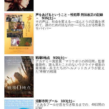
声をあげるということ－性犯罪 刑法改正の記録
－ 9/26(土)～
その声は、社会を変える──ほんとうの正義を求
めて。誰のための法なのか──立ち上がる性暴力
サバイバー
戦場0地点 9/26(土)～
アカデミー賞受賞『マリウポリの20日間』監督
最新作。誰も見たことのないウクライナ侵攻の
最前線－兵士たちのヘルメットカメラが捉え
た“本物”の戦場
沼影市民プール 10/3(土)～
“とあるプールが息を引き取るまでの、49日間の
記録”