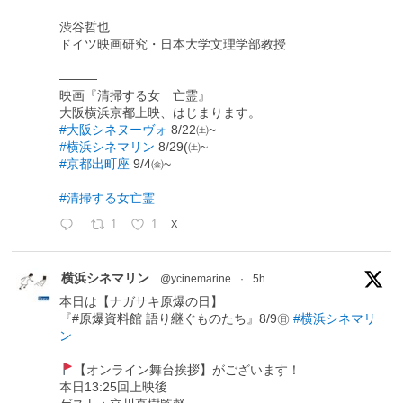
渋谷哲也
ドイツ映画研究・日本大学文理学部教授
―――
映画『清掃する女 亡霊』
大阪横浜京都上映、はじまります。
#大阪シネヌーヴォ
8/22㈯~
#横浜シネマリン
8/29(㈯~
#京都出町座
9/4㈮~
#清掃する女亡霊
1
1
X
横浜シネマリン
@ycinemarine
·
5h
本日は【ナガサキ原爆の日】
『#原爆資料館 語り継ぐものたち』8/9㊐
#横浜シネマリ
ン
【オンライン舞台挨拶】がございます！
本日13:25回上映後