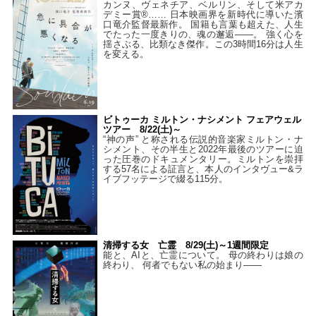
カンヌ、ヴェネチア、ベルリン、そして米アカ
デミー賞®…… 日本映画界を新時代に導いた濱
口竜介監督最新作。 国籍も言葉も超えた、人生
でたった一度きりの、魂の邂逅――。 強く心を
揺さぶる、比類なき傑作。この3時間16分は人生
を変える。
ビトゥーカ ミルトン・ナシメント フェアウェル
ツアー 8/22(土)～
“神の声” と称される伝説的音楽家ミルトン・ナ
シメント、その半生と2022年最後のツアーに迫
った圧巻のドキュメンタリー。ミルトンを崇拝
する57名による証言と、本人のインタヴュー&ラ
イブフッテージで綴る115分。
清掃する女 亡霊 8/29(土)～1週間限定
能と、AIと、亡霊について。 母の終わりは娘の
終わり、 何者でもない私の始まり――