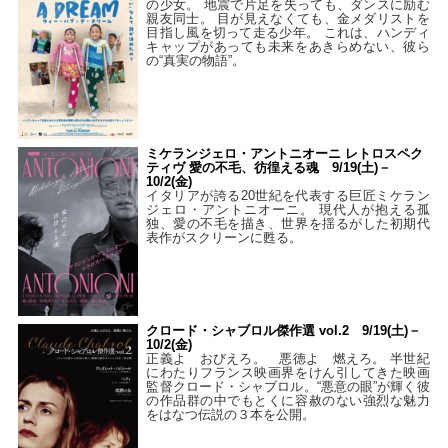
の少女。 地震で片足を失っても、ダンスに励む
親友同士。 目が見えなくても、金メダリストを
目指し風を切って走る少年。 これは、ハンディ
キャップがあっても未来をあきらめない、彼ら
の“真実の物語”。
ミケランジェロ・アントニオーニ レトロスペク
ティヴ 愛の不毛、彷徨える魂 9/19(土)－
10/2(金)
イタリアが誇る20世紀を代表する巨匠ミケラン
ジェロ・アントニオーニ。 現代人が抱える孤
独、愛の不毛を描き、世界を揺るがした初期代
表作がスクリーンに甦る。
クロード・シャブロル傑作選 vol.2 9/19(土)－
10/2(金)
正義よ おびえろ。 悪徳よ 燃えろ。 半世紀
にわたりフランス映画界をけん引してきた映画
監督クロード・シャブロル。“悪意の眼”が輝く彼
の作品群の中でもとくに容赦のない強烈な魅力
をはなつ伝説の３本を公開。