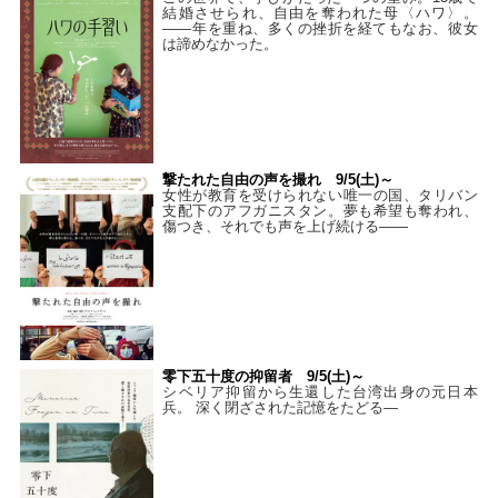
結婚させられ、自由を奪われた母〈ハワ〉。
——年を重ね、多くの挫折を経てもなお、彼女
は諦めなかった。
撃たれた自由の声を撮れ 9/5(土)～
女性が教育を受けられない唯一の国、タリバン
支配下のアフガニスタン。夢も希望も奪われ、
傷つき、それでも声を上げ続ける——
零下五十度の抑留者 9/5(土)～
シベリア抑留から生還した台湾出身の元日本
兵。 深く閉ざされた記憶をたどる—