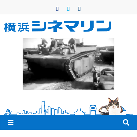
コ
ン
テ
ン
横
ツ
へ
浜
ス
キ
シ
ッ
プ
ネ
マ
リ
ン