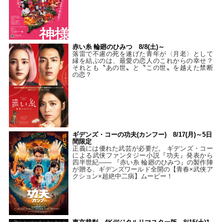
赤い糸 輪廻のひみつ 8/8(土)～
落雷で不慮の死を遂げた青年が〈月老〉として
縁を結ぶのは、最愛の恋人のこれからの幸せ？
それとも〝あの世〟と〝この世〟を越えた禁断
の恋？
ギデンズ・コーの功夫(カンフー) 8/17(月)～5日
間限定
正義には優れた武芸が必要だ。 ギデンズ・コー
による武侠ファンタジー小説『功夫』発表から
四半世紀―― 『赤い糸 輪廻のひみつ』の製作陣
が贈る、ギデンズワールド全開の【青春×武侠ア
クション×超絶中二病】ムービー！