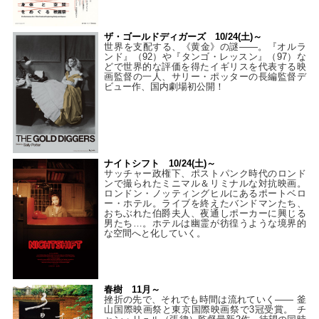
ザ・ゴールドディガーズ 10/24(土)～
世界を支配する、《黄金》の謎――。『オルラ
ンド』（92）や『タンゴ・レッスン』（97）な
どで世界的な評価を得たイギリスを代表する映
画監督の一人、サリー・ポッターの長編監督デ
ビュー作、国内劇場初公開！
ナイトシフト 10/24(土)～
サッチャー政権下、ポストパンク時代のロンド
ンで撮られたミニマル＆リミナルな対抗映画。
ロンドン・ノッティングヒルにあるポートベロ
ー・ホテル。ライブを終えたバンドマンたち、
おちぶれた伯爵夫人、夜通しポーカーに興じる
男たち…。ホテルは幽霊が彷徨うような境界的
な空間へと化していく。
春樹 11月～
挫折の先で、それでも時間は流れていく—— 釜
山国際映画祭と東京国際映画祭で3冠受賞。 チ