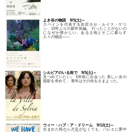
よき谷の物語 9/5(土)～
スペインを代表する名匠ホセ・ルイス・ゲリ
ン、10年ぶりの新作長編。 行ったことがないの
になぜか懐かしい、ある土地とそこに暮らす
人々の物語――
シルビアのいる街で 9/5(土)～
見つめていたい。 6年前に出会った 美しい女の
面影を求めて、 青年はその街をさまよった。
ウィー・ハブ・ア・ドリーム 9/12(土)～
生まれた時から片足がなくても、バレエに夢中