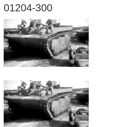
01204-300
観
た
い
映
画
は
こ
の
街
で