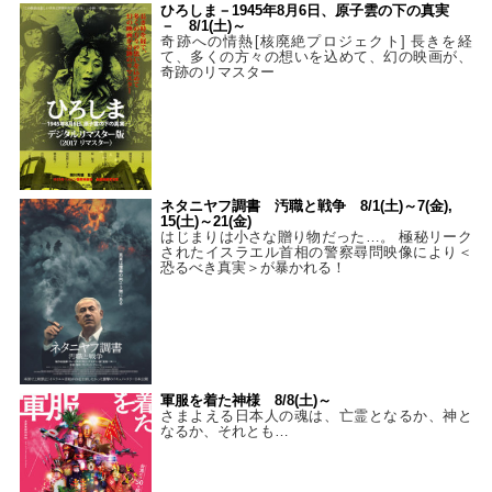
ひろしま－1945年8月6日、原子雲の下の真実
－ 8/1(土)～
奇跡への情熱[核廃絶プロジェクト] 長きを経
て、多くの方々の想いを込めて、幻の映画が、
奇跡のリマスター
ネタニヤフ調書 汚職と戦争 8/1(土)～7(金),
15(土)～21(金)
はじまりは小さな贈り物だった…。 極秘リーク
されたイスラエル首相の警察尋問映像により＜
恐るべき真実＞が暴かれる！
軍服を着た神様 8/8(土)～
さまよえる日本人の魂は、亡霊となるか、神と
なるか、それとも…