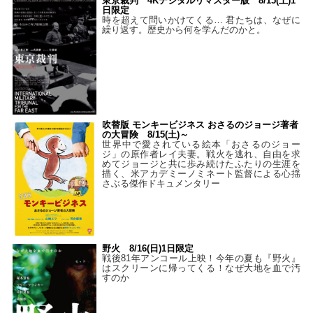
東京裁判 4Kデジタルリマスター版 8/15(土)1
日限定
時を超えて問いかけてくる… 君たちは、なぜに
繰り返す。歴史から何を学んだのかと。
吹替版 モンキービジネス おさるのジョージ著者
の大冒険 8/15(土)～
世界中で愛されている絵本「おさるのジョー
ジ」の原作者レイ夫妻。戦火を逃れ、自由を求
めてジョージと共に歩み続けたふたりの生涯を
描く、米アカデミーノミネート監督による心揺
さぶる傑作ドキュメンタリー
野火 8/16(日)1日限定
戦後81年アンコール上映！今年の夏も『野火』
はスクリーンに帰ってくる！なぜ大地を血で汚
すのか