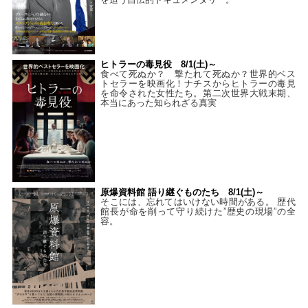
ヒトラーの毒見役 8/1(土)～
食べて死ぬか？ 撃たれて死ぬか？世界的ベス
トセラーを映画化！ナチスからヒトラーの毒見
を命令された女性たち。第二次世界大戦末期、
本当にあった知られざる真実
原爆資料館 語り継ぐものたち 8/1(土)～
そこには、忘れてはいけない時間がある。 歴代
館長が命を削って守り続けた”歴史の現場”の全
容。