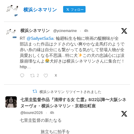
横浜シネマリン
フォロー
横浜シネマリン
@ycinemarine
·
4h
RT
@SallyetSaSa
: 輪廻転生を軸に映画の醍醐味が全
部詰まった作品はクドさのない爽やかな走馬灯のようで
赤い糸の縁は自分にも繋がってる気がして登場人物が全
員愛おしくなる不思議...特に犬
この犬の忠誠心には涙
腺崩壊なんよ
犬好きは横浜シネマリンさんに集合だ！
http…
2
X
横浜シネマリン リツイートされました
七里圭監督作品『清掃する女 亡霊』8/22以降〜大阪シネ
ヌーヴォ・横浜シネマリン・京都出町座
@bourei2026
·
4h
七里圭監督の新たなる
旅立ちに拍手を