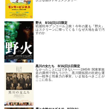
さぶる傑作ドキュメンタリー
野火 8/16(日)1日限定
戦後81年アンコール上映！今年の夏も『野火』
はスクリーンに帰ってくる！なぜ大地を血で汚
すのか
黒川の女たち 8/16(日)1日限定
なかったことにはできない——1945年 関東軍敗
走の満州で待ちうけた、黒川開拓団の壮絶な運
命―戦争と性暴力の事実、いま知るべきことが
ここに在る。