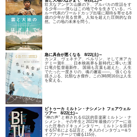
雲と大地のはざまで 8/22(土)～
壮大なアンデス山脈の下、アルパカの世話をす
る少年――僕らはこの地で今を生きている。ペ
ルー代表のワールドカップ出場に期待を寄せる8
歳の少年が見る世界。人知を超えた圧倒的な自
然。この地の未来を問う。
急に具合が悪くなる 8/22(土)～
カンヌ、ヴェネチア、ベルリン、そして米アカ
デミー賞®…… 日本映画界を新時代に導いた濱
口竜介監督最新作。 国籍も言葉も超えた、人生
でたった一度きりの、魂の邂逅――。 強く心を
揺さぶる、比類なき傑作。この3時間16分は人生
を変える。
ビトゥーカ ミルトン・ナシメント フェアウェル
ツアー 8/22(土)～
“神の声” と称される伝説的音楽家ミルトン・ナ
シメント、その半生と2022年最後のツアーに迫
った圧巻のドキュメンタリー。ミルトンを崇拝
する57名による証言と、本人のインタヴュー&ラ
イブフッテージで綴る115分。