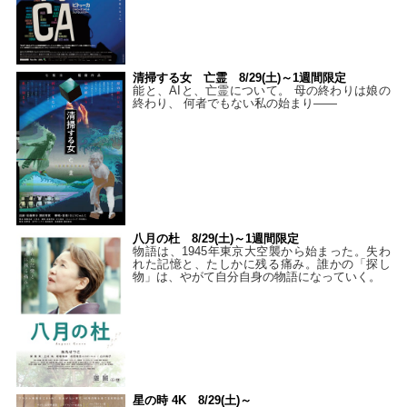
清掃する女 亡霊 8/29(土)～1週間限定
能と、AIと、亡霊について。 母の終わりは娘の
終わり、 何者でもない私の始まり――
八月の杜 8/29(土)～1週間限定
物語は、1945年東京大空襲から始まった。失わ
れた記憶と、たしかに残る痛み。誰かの「探し
物」は、やがて自分自身の物語になっていく。
星の時 4K 8/29(土)～