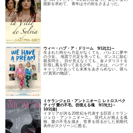
面影を求めて、 青年はその街をさまよった。
ウィー・ハブ・ア・ドリーム 9/12(土)～
生まれた時から片足がなくても、バレエに夢中
の少女。 地震で片足を失っても、ダンスに励む
親友同士。 目が見えなくても、金メダリストを
目指し風を切って走る少年。 これは、ハンディ
キャップがあっても未来をあきらめない、彼ら
の“真実の物語”。
ミケランジェロ・アントニオーニ レトロスペク
ティヴ 愛の不毛、彷徨える魂 9/19(土)－
10/2(金)
イタリアが誇る20世紀を代表する巨匠ミケラン
ジェロ・アントニオーニ。 現代人が抱える孤
独、愛の不毛を描き、世界を揺るがした初期代
表作がスクリーンに甦る。