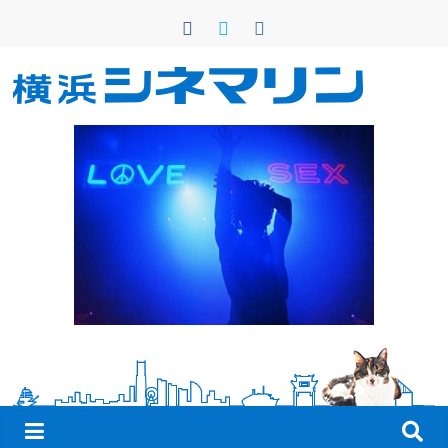
コ
ン
テ
ン
横
ツ
へ
浜
ス
キ
シ
ッ
プ
ネ
マ
リ
ン