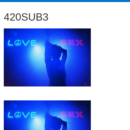
観
420SUB3
た
い
映
画
は
こ
の
街
で