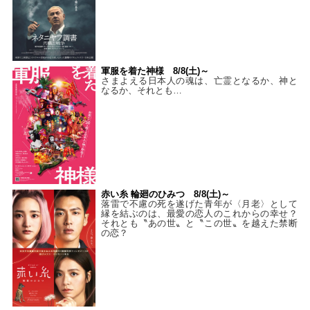
軍服を着た神様 8/8(土)～
さまよえる日本人の魂は、亡霊となるか、神と
なるか、それとも…
赤い糸 輪廻のひみつ 8/8(土)～
落雷で不慮の死を遂げた青年が〈月老〉として
縁を結ぶのは、最愛の恋人のこれからの幸せ？
それとも〝あの世〟と〝この世〟を越えた禁断
の恋？