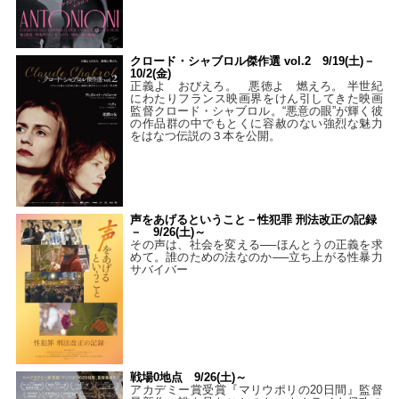
クロード・シャブロル傑作選 vol.2 9/19(土)－
10/2(金)
正義よ おびえろ。 悪徳よ 燃えろ。 半世紀
にわたりフランス映画界をけん引してきた映画
監督クロード・シャブロル。“悪意の眼”が輝く彼
の作品群の中でもとくに容赦のない強烈な魅力
をはなつ伝説の３本を公開。
声をあげるということ－性犯罪 刑法改正の記録
－ 9/26(土)～
その声は、社会を変える──ほんとうの正義を求
めて。誰のための法なのか──立ち上がる性暴力
サバイバー
戦場0地点 9/26(土)～
アカデミー賞受賞『マリウポリの20日間』監督