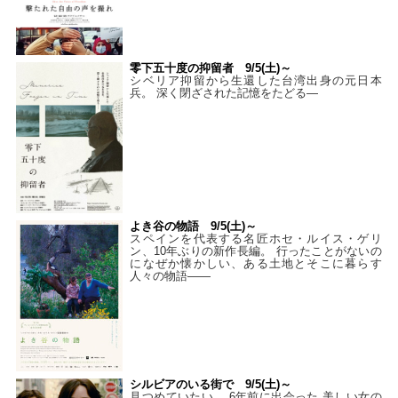
零下五十度の抑留者 9/5(土)～
シベリア抑留から生還した台湾出身の元日本
兵。 深く閉ざされた記憶をたどる—
よき谷の物語 9/5(土)～
スペインを代表する名匠ホセ・ルイス・ゲリ
ン、10年ぶりの新作長編。 行ったことがないの
になぜか懐かしい、ある土地とそこに暮らす
人々の物語――
シルビアのいる街で 9/5(土)～
見つめていたい。 6年前に出会った 美しい女の