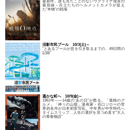
最新作。誰も見たことのないウクライナ侵攻の
最前線－兵士たちのヘルメットカメラが捉え
た“本物”の戦場
沼影市民プール 10/3(土)～
“とあるプールが息を引き取るまでの、49日間の
記録”
遥かな町へ 10/9(金)～
1963年――14歳の“あの日”が甦る。「孤独のグ
ルメ」「神々の山嶺」漫画家・谷口ジローの世
界的名作が日本初実写化。中年男が中学時代へ
タイムスリップ…人生の選択を見つめ直す“大人
の青春物語”