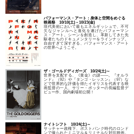
パフォーマンス・アート：身体と空間をめぐる
映画祭 10/10(土)－10/23(金)
現代美術において最もエネルギッシュで、不可
欠なジャンルへと進化を遂げたパフォーマン
ス・アート。シーンを創造し、革新してきた先
駆者たちのドキュメンタリーをラインナップ。
自由すぎて深すぎる、パフォーマンス・アート
の世界へようこそ。
ザ・ゴールドディガーズ 10/24(土)～
世界を支配する、《黄金》の謎――。『オルラ
ンド』（92）や『タンゴ・レッスン』（97）な
どで世界的な評価を得たイギリスを代表する映
画監督の一人、サリー・ポッターの長編監督デ
ビュー作、国内劇場初公開！
ナイトシフト 10/24(土)～
サッチャー政権下、ポストパンク時代のロンド
ンで撮られたミニマル＆リミナルな対抗映画。