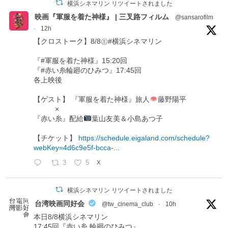
横浜シネマリン リツイートされました
映画『軍服を着た神様』 | 三叉路フィルム
@sansarofilm
·
12h
【クロストーク】8/8㊏#横浜シネマリン
『#軍服を着た神様』15:20回
『#赤い糸輪廻のひみつ』17:45回
各上映後
【ゲスト】 『軍服を着た神様』旅人
藤野陽平
×
『赤い糸』配給
葉山友美＆小島あつ子
【チケット】
https://schedule.eigaland.com/schedule?
webKey=4d6c9e5f-bcca-...
3
5
X
横浜シネマリン リツイートされました
台湾映画同好会
@tw_cinema_club
·
10h
本日8/8横浜シネマリン
17:45回『赤い糸 輪廻のひみつ』