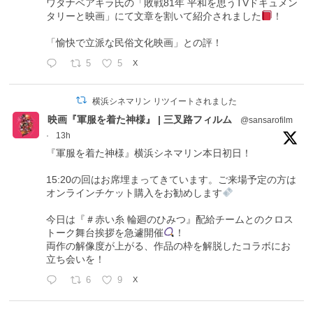
ワタナベアキラ氏の「敗戦81年 平和を思うTVドキュメン
タリーと映画」にて文章を割いて紹介されました
！
「愉快で立派な民俗文化映画」との評！
5
5
X
横浜シネマリン リツイートされました
映画『軍服を着た神様』 | 三叉路フィルム
@sansarofilm
·
13h
『軍服を着た神様』横浜シネマリン本日初日！
15:20の回はお席埋まってきています。ご来場予定の方は
オンラインチケット購入をお勧めします
今日は『＃赤い糸 輪廻のひみつ』配給チームとのクロス
トーク舞台挨拶を急遽開催
！
両作の解像度が上がる、作品の枠を解脱したコラボにお
立ち会いを！
6
9
X