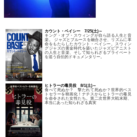
カウント・ベイシー 7/25(土)～
キング・オブ・スウィングが自ら語る人生と音
楽。 ジャズとブルースを融合させ、リズムに革
命をもたらしたカウント・ベイシー。スウィン
グジャズの黄金時代を築いたジャズピアニスト
の人生と音楽、そして知られざるプライベート
を追う自伝的ドキュメンタリー。
ヒトラーの毒見役 8/1(土)～
食べて死ぬか？ 撃たれて死ぬか？世界的ベス
トセラーを映画化！ナチスからヒトラーの毒見
を命令された女性たち。第二次世界大戦末期、
本当にあった知られざる真実