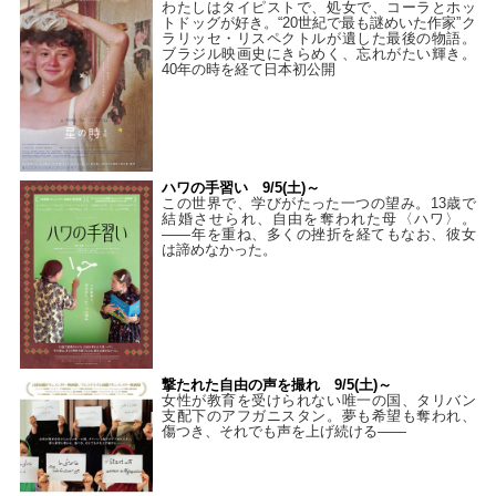
わたしはタイピストで、処⼥で、コーラとホッ
トドッグが好き。“20世紀で最も謎めいた作家”ク
ラリッセ・リスペクトルが遺した最後の物語。
ブラジル映画史にきらめく、忘れがたい輝き。
40年の時を経て⽇本初公開
ハワの手習い 9/5(土)～
この世界で、学びがたった一つの望み。13歳で
結婚させられ、自由を奪われた母〈ハワ〉。
——年を重ね、多くの挫折を経てもなお、彼女
は諦めなかった。
撃たれた自由の声を撮れ 9/5(土)～
女性が教育を受けられない唯一の国、タリバン
支配下のアフガニスタン。夢も希望も奪われ、
傷つき、それでも声を上げ続ける——