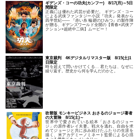
ギデンズ・コーの功夫(カンフー) 8/17(月)～5日
間限定
正義には優れた武芸が必要だ。 ギデンズ・コー
による武侠ファンタジー小説『功夫』発表から
四半世紀―― 『赤い糸 輪廻のひみつ』の製作陣
が贈る、ギデンズワールド全開の【青春×武侠ア
クション×超絶中二病】ムービー！
東京裁判 4Kデジタルリマスター版 8/15(土)1
日限定
時を超えて問いかけてくる… 君たちは、なぜに
繰り返す。歴史から何を学んだのかと。
吹替版 モンキービジネス おさるのジョージ著者
の大冒険 8/15(土)～
世界中で愛されている絵本「おさるのジョー
ジ」の原作者レイ夫妻。戦火を逃れ、自由を求
めてジョージと共に歩み続けたふたりの生涯を
描く、米アカデミーノミネート監督による心揺