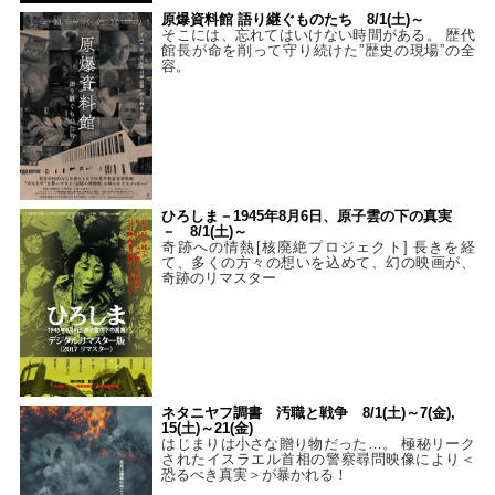
原爆資料館 語り継ぐものたち 8/1(土)～
そこには、忘れてはいけない時間がある。 歴代
館長が命を削って守り続けた”歴史の現場”の全
容。
ひろしま－1945年8月6日、原子雲の下の真実
－ 8/1(土)～
奇跡への情熱[核廃絶プロジェクト] 長きを経
て、多くの方々の想いを込めて、幻の映画が、
奇跡のリマスター
ネタニヤフ調書 汚職と戦争 8/1(土)～7(金),
15(土)～21(金)
はじまりは小さな贈り物だった…。 極秘リーク
されたイスラエル首相の警察尋問映像により＜
恐るべき真実＞が暴かれる！