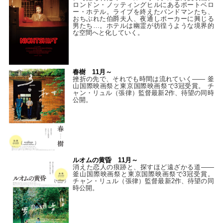
ロンドン・ノッティングヒルにあるポートベロ
ー・ホテル。ライブを終えたバンドマンたち、
おちぶれた伯爵夫人、夜通しポーカーに興じる
男たち…。ホテルは幽霊が彷徨うような境界的
な空間へと化していく。
春樹 11月～
挫折の先で、それでも時間は流れていく—— 釜
山国際映画祭と東京国際映画祭で3冠受賞。 チ
ャン・リュル（張律）監督最新2作、待望の同時
公開。
ルオムの黄昏 11月～
消えた恋人の痕跡と、探すほど遠ざかる道——
釜山国際映画祭と東京国際映画祭で3冠受賞。
チャン・リュル（張律）監督最新2作、待望の同
時公開。