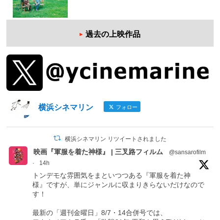
過去の上映作品
横浜シネマリン
フォロー
横浜シネマリン リツイートされました
映画『軍服を着た神様』 | 三叉路フィルム
@sansarofilm
·
14h
トンデモな雰囲気をまといつつある『軍服を着た神
様』ですが、単にジャンルに収まりきらないだけなので
す！
最新の「週刊金曜日」8/7・14合併号では、