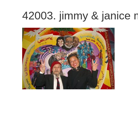
観
42003. jimmy & janice m
た
い
映
画
は
こ
の
街
で