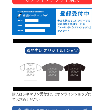
購入は
シネマリン受付
または
オンラインショップ
に
てお求めください