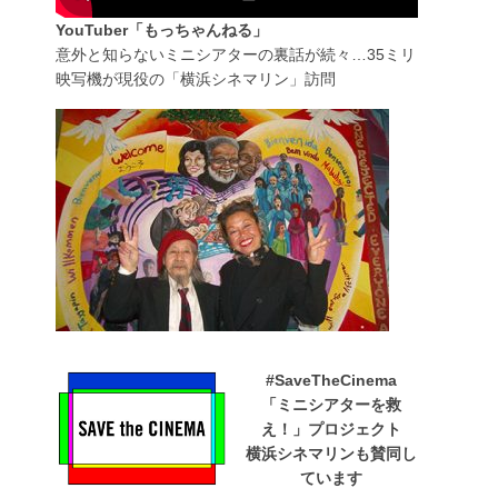
YouTuber「もっちゃんねる」
意外と知らないミニシアターの裏話が続々…35ミリ
映写機が現役の「横浜シネマリン」訪問
#SaveTheCinema
「ミニシアターを救
え！」プロジェクト
横浜シネマリンも賛同し
ています