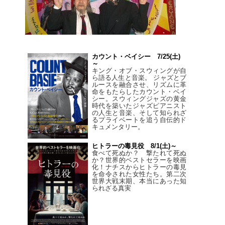
カウント・ベイシー 7/25(土)
～
キング・オブ・スウィングが自
ら語る人生と音楽。 ジャズとブ
ルースを融合させ、リズムに革
命をもたらしたカウント・ベイ
シー。スウィングジャズの黄金
時代を築いたジャズピアニスト
の人生と音楽、そして知られざ
るプライベートを追う自伝的ド
キュメンタリー。
ヒトラーの毒見役 8/1(土)～
食べて死ぬか？ 撃たれて死ぬ
か？世界的ベストセラーを映画
化！ナチスからヒトラーの毒見
を命令された女性たち。第二次
世界大戦末期、本当にあった知
られざる真実