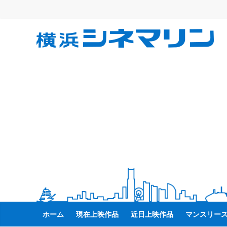
コ
ン
テ
横
ン
ツ
へ
浜
ス
キ
シ
ッ
プ
ネ
マ
リ
ン
ホーム
現在上映作品
近日上映作品
マンスリー