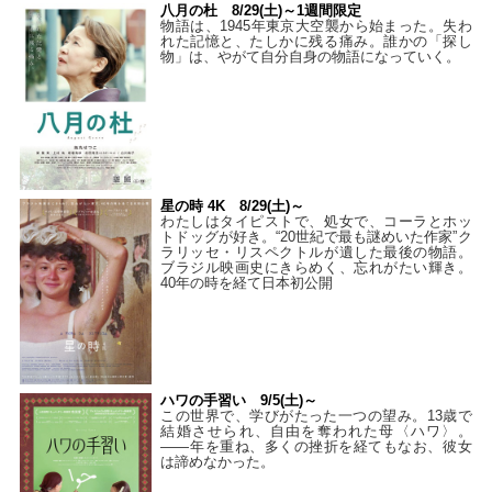
八月の杜 8/29(土)～1週間限定
物語は、1945年東京大空襲から始まった。失わ
れた記憶と、たしかに残る痛み。誰かの「探し
物」は、やがて自分自身の物語になっていく。
星の時 4K 8/29(土)～
わたしはタイピストで、処⼥で、コーラとホッ
トドッグが好き。“20世紀で最も謎めいた作家”ク
ラリッセ・リスペクトルが遺した最後の物語。
ブラジル映画史にきらめく、忘れがたい輝き。
40年の時を経て⽇本初公開
ハワの手習い 9/5(土)～
この世界で、学びがたった一つの望み。13歳で
結婚させられ、自由を奪われた母〈ハワ〉。
——年を重ね、多くの挫折を経てもなお、彼女
は諦めなかった。