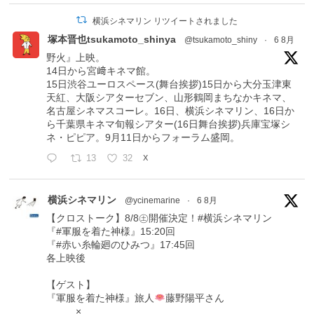
横浜シネマリン リツイートされました
塚本晋也tsukamoto_shinya
@tsukamoto_shiny
·
6 8月
野火』上映。
14日から宮﨑キネマ館。
15日渋谷ユーロスペース(舞台挨拶)15日から大分玉津東
天紅、大阪シアターセブン、山形鶴岡まちなかキネマ、
名古屋シネマスコーレ。16日、横浜シネマリン、16日か
ら千葉県キネマ旬報シアター(16日舞台挨拶)兵庫宝塚シ
ネ・ピピア。9月11日からフォーラム盛岡。
13
32
X
横浜シネマリン
@ycinemarine
·
6 8月
【クロストーク】8/8㊏開催決定！#横浜シネマリン
『#軍服を着た神様』15:20回
『#赤い糸輪廻のひみつ』17:45回
各上映後
【ゲスト】
『軍服を着た神様』旅人
藤野陽平さん
×