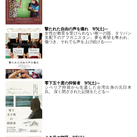
撃たれた自由の声を撮れ 9/5(土)～
女性が教育を受けられない唯一の国、タリバン
支配下のアフガニスタン。夢も希望も奪われ、
傷つき、それでも声を上げ続ける——
零下五十度の抑留者 9/5(土)～
シベリア抑留から生還した台湾出身の元日本
兵。 深く閉ざされた記憶をたどる—