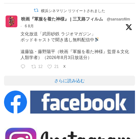
横浜シネマリン リツイートされました
映画『軍服を着た神様』 | 三叉路フィルム
@sansarofilm
·
6 8月
文化放送「武田砂鉄 ラジオマガジン」
ポッドキャストで聞き逃し無料配信中
遠藤協・藤野陽平（映画『軍服を着た神様』監督＆文化
人類学者）（2026年8月3日放送分）
12
21
X
さらに読み込む