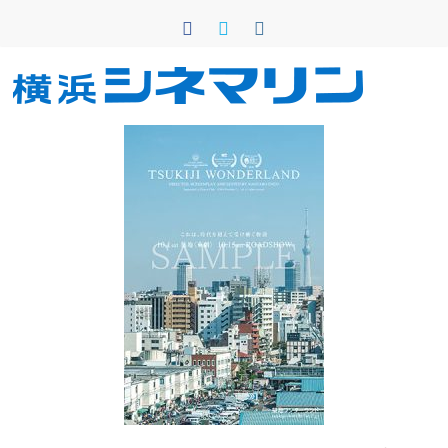
コ
ン
テ
ン
横
ツ
へ
浜
ス
キ
シ
ッ
プ
ネ
マ
リ
ン