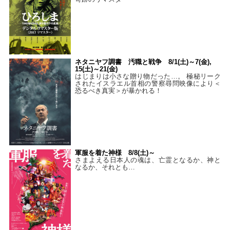
ネタニヤフ調書 汚職と戦争 8/1(土)～7(金),
15(土)～21(金)
はじまりは小さな贈り物だった…。 極秘リーク
されたイスラエル首相の警察尋問映像により＜
恐るべき真実＞が暴かれる！
軍服を着た神様 8/8(土)～
さまよえる日本人の魂は、亡霊となるか、神と
なるか、それとも…