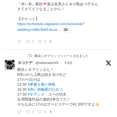
『赤い糸』配給
葉山友美さん＆小島あつ子さん
さてさてどうなることやら！
【チケット】
https://schedule.eigaland.com/schedule?
webKey=4d6c9e5f-bcca-...
3
3
X
横浜シネマリン リツイートされました
ネコナデ
@nekonade045
·
6 8月
横浜シネマリンさん！
8/8㈯から上映は始まるけれど
17㈪〜21㈭は
13:30
#軍服を着た神様
15:30
#赤い糸輪廻のひみつ
17:30
#ギデンズ
・コーの功夫
台湾関連作品の連続3本立てだ！
※ちなみに17㈪はサービスデーで¥1,300ですよ
2
4
X