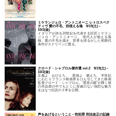
ミケランジェロ・アントニオーニ レトロスペク
ティヴ 愛の不毛、彷徨える魂 9/19(土)－
10/2(金)
イタリアが誇る20世紀を代表する巨匠ミケラン
ジェロ・アントニオーニ。 現代人が抱える孤
独、愛の不毛を描き、世界を揺るがした初期代
表作がスクリーンに甦る。
クロード・シャブロル傑作選 vol.2 9/19(土)－
10/2(金)
正義よ おびえろ。 悪徳よ 燃えろ。 半世紀
にわたりフランス映画界をけん引してきた映画
監督クロード・シャブロル。“悪意の眼”が輝く彼
の作品群の中でもとくに容赦のない強烈な魅力
をはなつ伝説の３本を公開。
声をあげるということ－性犯罪 刑法改正の記録