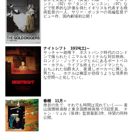
ンド』（92）や『タンゴ・レッスン』（97）な
どで世界的な評価を得たイギリスを代表する映
画監督の一人、サリー・ポッターの長編監督デ
ビュー作、国内劇場初公開！
ナイトシフト 10/24(土)～
サッチャー政権下、ポストパンク時代のロンド
ンで撮られたミニマル＆リミナルな対抗映画。
ロンドン・ノッティングヒルにあるポートベロ
ー・ホテル。ライブを終えたバンドマンたち、
おちぶれた伯爵夫人、夜通しポーカーに興じる
男たち…。ホテルは幽霊が彷徨うような境界的
な空間へと化していく。
春樹 11月～
挫折の先で、それでも時間は流れていく—— 釜
山国際映画祭と東京国際映画祭で3冠受賞。 チ
ャン・リュル（張律）監督最新2作、待望の同時
公開。