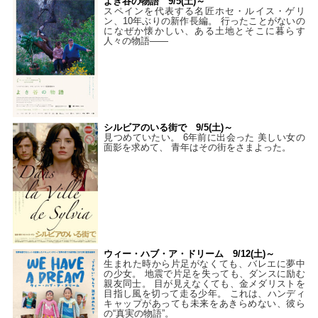
よき谷の物語 9/5(土)～
スペインを代表する名匠ホセ・ルイス・ゲリ
ン、10年ぶりの新作長編。 行ったことがないの
になぜか懐かしい、ある土地とそこに暮らす
人々の物語――
シルビアのいる街で 9/5(土)～
見つめていたい。 6年前に出会った 美しい女の
面影を求めて、 青年はその街をさまよった。
ウィー・ハブ・ア・ドリーム 9/12(土)～
生まれた時から片足がなくても、バレエに夢中
の少女。 地震で片足を失っても、ダンスに励む
親友同士。 目が見えなくても、金メダリストを
目指し風を切って走る少年。 これは、ハンディ
キャップがあっても未来をあきらめない、彼ら
の“真実の物語”。