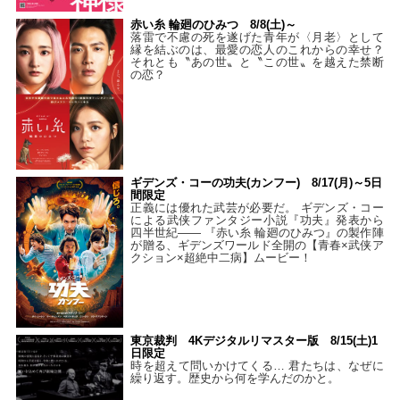
赤い糸 輪廻のひみつ 8/8(土)～
落雷で不慮の死を遂げた青年が〈月老〉として
縁を結ぶのは、最愛の恋人のこれからの幸せ？
それとも〝あの世〟と〝この世〟を越えた禁断
の恋？
ギデンズ・コーの功夫(カンフー) 8/17(月)～5日
間限定
正義には優れた武芸が必要だ。 ギデンズ・コー
による武侠ファンタジー小説『功夫』発表から
四半世紀―― 『赤い糸 輪廻のひみつ』の製作陣
が贈る、ギデンズワールド全開の【青春×武侠ア
クション×超絶中二病】ムービー！
東京裁判 4Kデジタルリマスター版 8/15(土)1
日限定
時を超えて問いかけてくる… 君たちは、なぜに
繰り返す。歴史から何を学んだのかと。