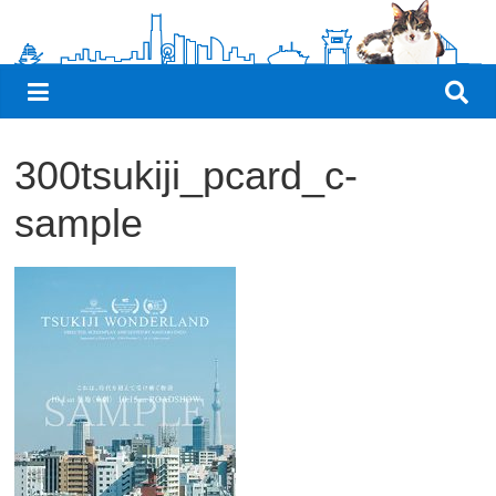
観
た
い
映
画
300tsukiji_pcard_c-
は
こ
sample
の
街
で