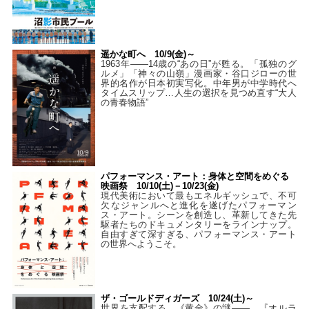
遥かな町へ 10/9(金)～
1963年――14歳の“あの日”が甦る。「孤独のグ
ルメ」「神々の山嶺」漫画家・谷口ジローの世
界的名作が日本初実写化。中年男が中学時代へ
タイムスリップ…人生の選択を見つめ直す“大人
の青春物語”
パフォーマンス・アート：身体と空間をめぐる
映画祭 10/10(土)－10/23(金)
現代美術において最もエネルギッシュで、不可
欠なジャンルへと進化を遂げたパフォーマン
ス・アート。シーンを創造し、革新してきた先
駆者たちのドキュメンタリーをラインナップ。
自由すぎて深すぎる、パフォーマンス・アート
の世界へようこそ。
ザ・ゴールドディガーズ 10/24(土)～
世界を支配する、《黄金》の謎――。『オルラ