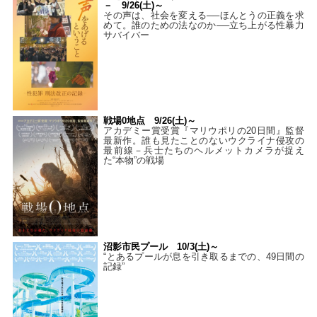
－ 9/26(土)～
その声は、社会を変える──ほんとうの正義を求
めて。誰のための法なのか──立ち上がる性暴力
サバイバー
戦場0地点 9/26(土)～
アカデミー賞受賞『マリウポリの20日間』監督
最新作。誰も見たことのないウクライナ侵攻の
最前線－兵士たちのヘルメットカメラが捉え
た“本物”の戦場
沼影市民プール 10/3(土)～
“とあるプールが息を引き取るまでの、49日間の
記録”