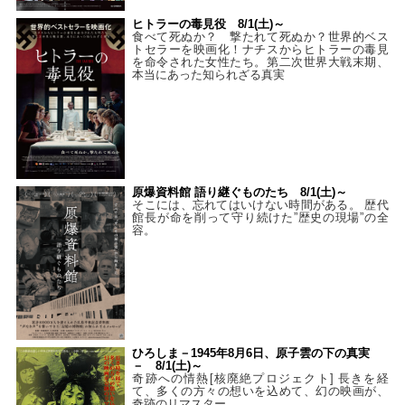
ヒトラーの毒見役 8/1(土)～
食べて死ぬか？ 撃たれて死ぬか？世界的ベス
トセラーを映画化！ナチスからヒトラーの毒見
を命令された女性たち。第二次世界大戦末期、
本当にあった知られざる真実
原爆資料館 語り継ぐものたち 8/1(土)～
そこには、忘れてはいけない時間がある。 歴代
館長が命を削って守り続けた”歴史の現場”の全
容。
ひろしま－1945年8月6日、原子雲の下の真実
－ 8/1(土)～
奇跡への情熱[核廃絶プロジェクト] 長きを経
て、多くの方々の想いを込めて、幻の映画が、
奇跡のリマスター