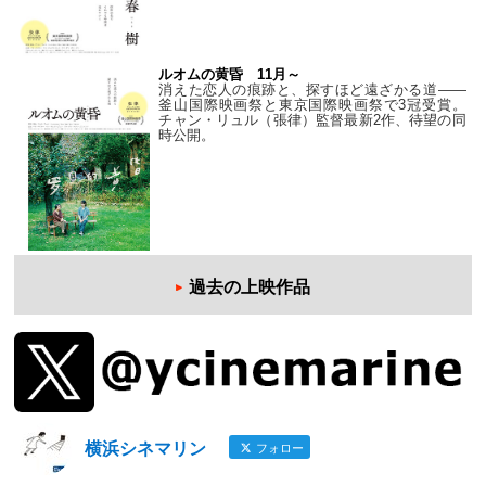
ルオムの黄昏 11月～
消えた恋人の痕跡と、探すほど遠ざかる道——
釜山国際映画祭と東京国際映画祭で3冠受賞。
チャン・リュル（張律）監督最新2作、待望の同
時公開。
過去の上映作品
横浜シネマリン
フォロー