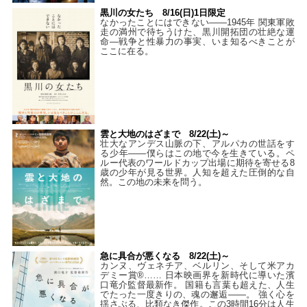
黒川の女たち 8/16(日)1日限定
なかったことにはできない——1945年 関東軍敗
走の満州で待ちうけた、黒川開拓団の壮絶な運
命―戦争と性暴力の事実、いま知るべきことが
ここに在る。
雲と大地のはざまで 8/22(土)～
壮大なアンデス山脈の下、アルパカの世話をす
る少年――僕らはこの地で今を生きている。ペ
ルー代表のワールドカップ出場に期待を寄せる8
歳の少年が見る世界。人知を超えた圧倒的な自
然。この地の未来を問う。
急に具合が悪くなる 8/22(土)～
カンヌ、ヴェネチア、ベルリン、そして米アカ
デミー賞®…… 日本映画界を新時代に導いた濱
口竜介監督最新作。 国籍も言葉も超えた、人生
でたった一度きりの、魂の邂逅――。 強く心を
揺さぶる、比類なき傑作。この3時間16分は人生