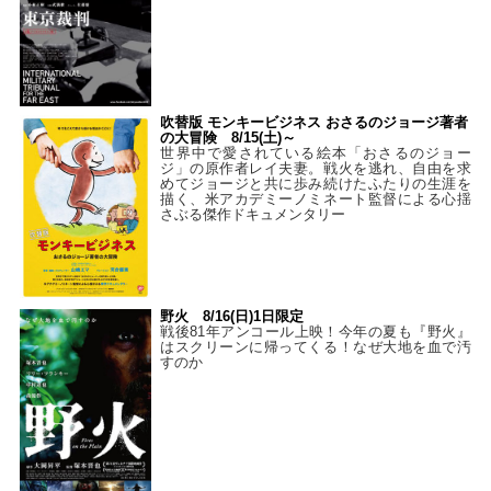
吹替版 モンキービジネス おさるのジョージ著者
の大冒険 8/15(土)～
世界中で愛されている絵本「おさるのジョー
ジ」の原作者レイ夫妻。戦火を逃れ、自由を求
めてジョージと共に歩み続けたふたりの生涯を
描く、米アカデミーノミネート監督による心揺
さぶる傑作ドキュメンタリー
野火 8/16(日)1日限定
戦後81年アンコール上映！今年の夏も『野火』
はスクリーンに帰ってくる！なぜ大地を血で汚
すのか