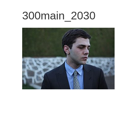
観
300main_2030
た
い
映
画
は
こ
の
街
で