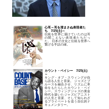
心耳～耳を澄まさぬ表現者た
ち 7/25(土)～
伝統を世界に届けていたのは耳
の聞こえない表現者たちだっ
た。 日本の文化と伝統を世界へ
繋げる手話の縁。
カウント・ベイシー 7/25(土)
～
キング・オブ・スウィングが自
ら語る人生と音楽。 ジャズとブ
ルースを融合させ、リズムに革
命をもたらしたカウント・ベイ
シー。スウィングジャズの黄金
時代を築いたジャズピアニスト
の人生と音楽、そして知られざ
るプライベートを追う自伝的ド
キュメンタリー。