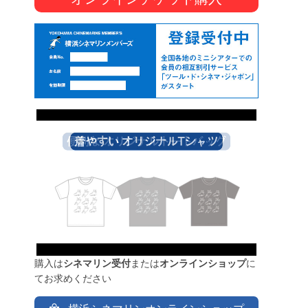
購入は
シネマリン受付
または
オンラインショップ
に
てお求めください