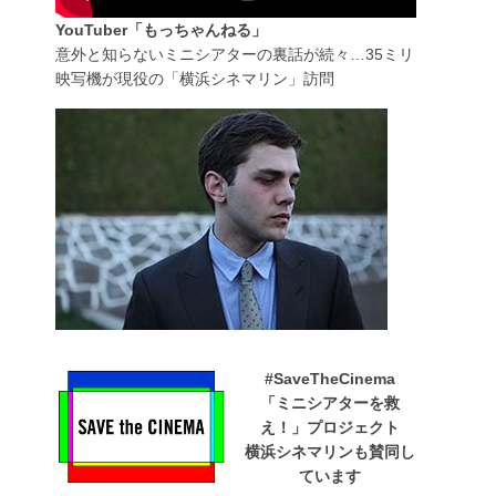
YouTuber「もっちゃんねる」
意外と知らないミニシアターの裏話が続々…35ミリ
映写機が現役の「横浜シネマリン」訪問
#SaveTheCinema
「ミニシアターを救
え！」プロジェクト
横浜シネマリンも賛同し
ています