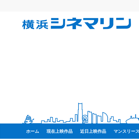
コ
ン
テ
横
ン
ツ
へ
浜
ス
キ
シ
ッ
プ
ネ
マ
リ
ン
ホーム
現在上映作品
近日上映作品
マンスリー