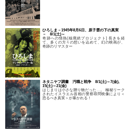
ひろしま－1945年8月6日、原子雲の下の真実
－ 8/1(土)～
奇跡への情熱[核廃絶プロジェクト] 長きを経
て、多くの方々の想いを込めて、幻の映画が、
奇跡のリマスター
ネタニヤフ調書 汚職と戦争 8/1(土)～7(金),
15(土)～21(金)
はじまりは小さな贈り物だった…。 極秘リーク
されたイスラエル首相の警察尋問映像により＜
恐るべき真実＞が暴かれる！