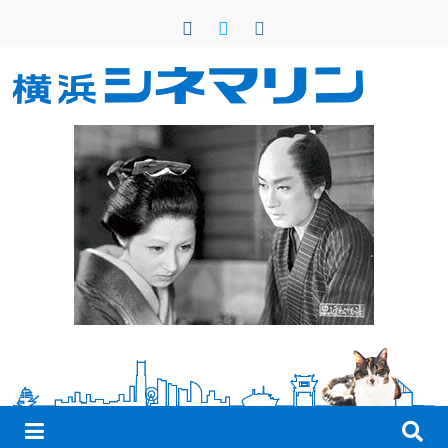
コ
ン
テ
ン
横
ツ
へ
浜
ス
キ
シ
ッ
プ
ネ
マ
リ
ン