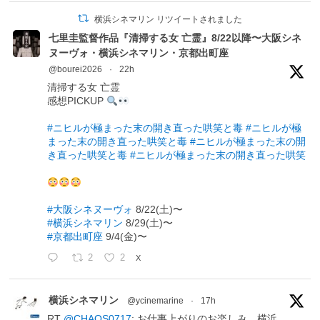
横浜シネマリン リツイートされました
七里圭監督作品『清掃する女 亡霊』8/22以降〜大阪シネ
ヌーヴォ・横浜シネマリン・京都出町座
@bourei2026
·
22h
清掃する女 亡霊
感想PICKUP
#ニヒルが極まった末の開き直った哄笑と毒
#ニヒルが極
まった末の開き直った哄笑と毒
#ニヒルが極まった末の開
き直った哄笑と毒
#ニヒルが極まった末の開き直った哄笑
#大阪シネヌーヴォ
8/22(土)〜
#横浜シネマリン
8/29(土)〜
#京都出町座
9/4(金)〜
2
2
X
横浜シネマリン
@ycinemarine
·
17h
RT
@CHAOS0717
: お仕事上がりのお楽しみ。横浜