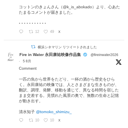
コットンのきょんさん（@k_is_abokado）より、心あた
たまるコメントが届きました。
◦ ◦ ◦ ◦ ◦ ◦ ◦ ◦ ◦ ◦ ◦
12
49
X
横浜シネマリン リツイートされました
Fire in Water 永田康祐映像作品集
@fireinwater2026
·
5 8月
Comment
一匹の魚から世界をたどり、一杯の酒から歴史をひら
く。永田康祐の映像では、人とさまざまな生きものが、
翻訳、調理、発酵、移動を通じて、異なる時間を宿した
まま交差する。見慣れた風景の奥で、無数の生命と記憶
が動き出す。
清水知子
@tomoko_shimizu_
10
10
X