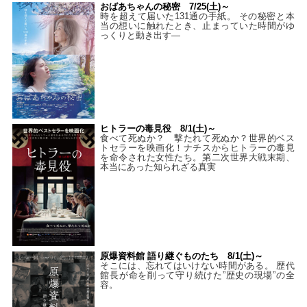
おばあちゃんの秘密 7/25(土)～
時を超えて届いた131通の手紙。 その秘密と本
当の想いに触れたとき、止まっていた時間がゆ
っくりと動き出す―
ヒトラーの毒見役 8/1(土)～
食べて死ぬか？ 撃たれて死ぬか？世界的ベス
トセラーを映画化！ナチスからヒトラーの毒見
を命令された女性たち。第二次世界大戦末期、
本当にあった知られざる真実
原爆資料館 語り継ぐものたち 8/1(土)～
そこには、忘れてはいけない時間がある。 歴代
館長が命を削って守り続けた”歴史の現場”の全
容。