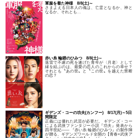
軍服を着た神様 8/8(土)～
さまよえる日本人の魂は、亡霊となるか、神と
なるか、それとも…
赤い糸 輪廻のひみつ 8/8(土)～
落雷で不慮の死を遂げた青年が〈月老〉として
縁を結ぶのは、最愛の恋人のこれからの幸せ？
それとも〝あの世〟と〝この世〟を越えた禁断
の恋？
ギデンズ・コーの功夫(カンフー) 8/17(月)～5日
間限定
正義には優れた武芸が必要だ。 ギデンズ・コー
による武侠ファンタジー小説『功夫』発表から
四半世紀―― 『赤い糸 輪廻のひみつ』の製作陣
が贈る、ギデンズワールド全開の【青春×武侠ア