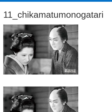
観
11_chikamatumonogatari
た
い
映
画
は
こ
の
街
で