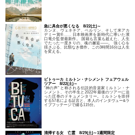
急に具合が悪くなる 8/22(土)～
カンヌ、ヴェネチア、ベルリン、そして米アカ
デミー賞®…… 日本映画界を新時代に導いた濱
口竜介監督最新作。 国籍も言葉も超えた、人生
でたった一度きりの、魂の邂逅――。 強く心を
揺さぶる、比類なき傑作。この3時間16分は人生
を変える。
ビトゥーカ ミルトン・ナシメント フェアウェル
ツアー 8/22(土)～
“神の声” と称される伝説的音楽家ミルトン・ナ
シメント、その半生と2022年最後のツアーに迫
った圧巻のドキュメンタリー。ミルトンを崇拝
する57名による証言と、本人のインタヴュー&ラ
イブフッテージで綴る115分。
清掃する女 亡霊 8/29(土)～1週間限定