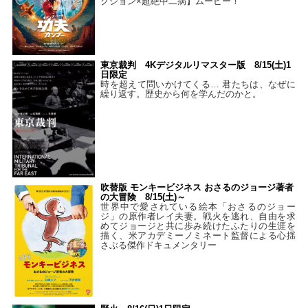
クション×超絶中二病】ムービー！
東京裁判 4Kデジタルリマスター版 8/15(土)1
日限定
時を超えて問いかけてくる… 君たちは、なぜに
繰り返す。歴史から何を学んだのかと。
吹替版 モンキービジネス おさるのジョージ著者
の大冒険 8/15(土)～
世界中で愛されている絵本「おさるのジョー
ジ」の原作者レイ夫妻。戦火を逃れ、自由を求
めてジョージと共に歩み続けたふたりの生涯を
描く、米アカデミーノミネート監督による心揺
さぶる傑作ドキュメンタリー