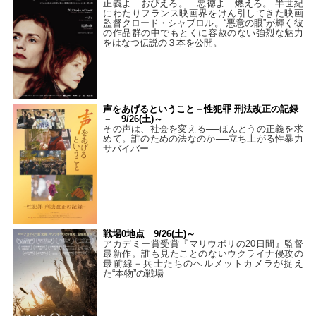
正義よ おびえろ。 悪徳よ 燃えろ。 半世紀
にわたりフランス映画界をけん引してきた映画
監督クロード・シャブロル。“悪意の眼”が輝く彼
の作品群の中でもとくに容赦のない強烈な魅力
をはなつ伝説の３本を公開。
声をあげるということ－性犯罪 刑法改正の記録
－ 9/26(土)～
その声は、社会を変える──ほんとうの正義を求
めて。誰のための法なのか──立ち上がる性暴力
サバイバー
戦場0地点 9/26(土)～
アカデミー賞受賞『マリウポリの20日間』監督
最新作。誰も見たことのないウクライナ侵攻の
最前線－兵士たちのヘルメットカメラが捉え
た“本物”の戦場