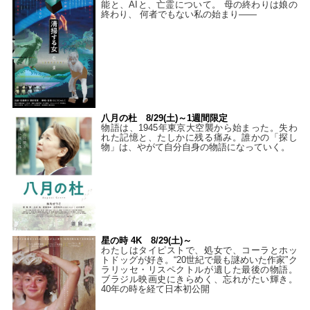
能と、AIと、亡霊について。 母の終わりは娘の
終わり、 何者でもない私の始まり――
八月の杜 8/29(土)～1週間限定
物語は、1945年東京大空襲から始まった。失わ
れた記憶と、たしかに残る痛み。誰かの「探し
物」は、やがて自分自身の物語になっていく。
星の時 4K 8/29(土)～
わたしはタイピストで、処⼥で、コーラとホッ
トドッグが好き。“20世紀で最も謎めいた作家”ク
ラリッセ・リスペクトルが遺した最後の物語。
ブラジル映画史にきらめく、忘れがたい輝き。
40年の時を経て⽇本初公開