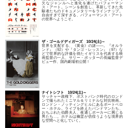
欠なジャンルへと進化を遂げたパフォーマン
ス・アート。シーンを創造し、革新してきた先
駆者たちのドキュメンタリーをラインナップ。
自由すぎて深すぎる、パフォーマンス・アート
の世界へようこそ。
ザ・ゴールドディガーズ 10/24(土)～
世界を支配する、《黄金》の謎――。『オルラ
ンド』（92）や『タンゴ・レッスン』（97）な
どで世界的な評価を得たイギリスを代表する映
画監督の一人、サリー・ポッターの長編監督デ
ビュー作、国内劇場初公開！
ナイトシフト 10/24(土)～
サッチャー政権下、ポストパンク時代のロンド
ンで撮られたミニマル＆リミナルな対抗映画。
ロンドン・ノッティングヒルにあるポートベロ
ー・ホテル。ライブを終えたバンドマンたち、
おちぶれた伯爵夫人、夜通しポーカーに興じる
男たち…。ホテルは幽霊が彷徨うような境界的
な空間へと化していく。