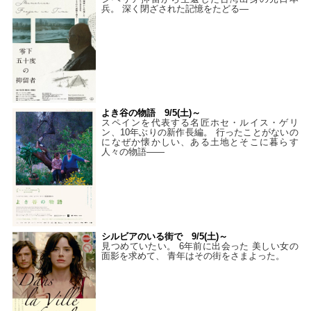
兵。 深く閉ざされた記憶をたどる—
よき谷の物語 9/5(土)～
スペインを代表する名匠ホセ・ルイス・ゲリ
ン、10年ぶりの新作長編。 行ったことがないの
になぜか懐かしい、ある土地とそこに暮らす
人々の物語――
シルビアのいる街で 9/5(土)～
見つめていたい。 6年前に出会った 美しい女の
面影を求めて、 青年はその街をさまよった。