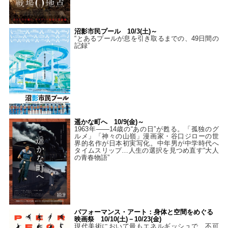
沼影市民プール 10/3(土)～
“とあるプールが息を引き取るまでの、49日間の
記録”
遥かな町へ 10/9(金)～
1963年――14歳の“あの日”が甦る。「孤独のグ
ルメ」「神々の山嶺」漫画家・谷口ジローの世
界的名作が日本初実写化。中年男が中学時代へ
タイムスリップ…人生の選択を見つめ直す“大人
の青春物語”
パフォーマンス・アート：身体と空間をめぐる
映画祭 10/10(土)－10/23(金)
現代美術において最もエネルギッシュで、不可