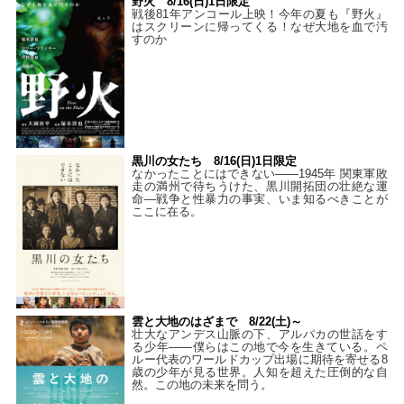
野火 8/16(日)1日限定
戦後81年アンコール上映！今年の夏も『野火』
はスクリーンに帰ってくる！なぜ大地を血で汚
すのか
黒川の女たち 8/16(日)1日限定
なかったことにはできない——1945年 関東軍敗
走の満州で待ちうけた、黒川開拓団の壮絶な運
命―戦争と性暴力の事実、いま知るべきことが
ここに在る。
雲と大地のはざまで 8/22(土)～
壮大なアンデス山脈の下、アルパカの世話をす
る少年――僕らはこの地で今を生きている。ペ
ルー代表のワールドカップ出場に期待を寄せる8
歳の少年が見る世界。人知を超えた圧倒的な自
然。この地の未来を問う。