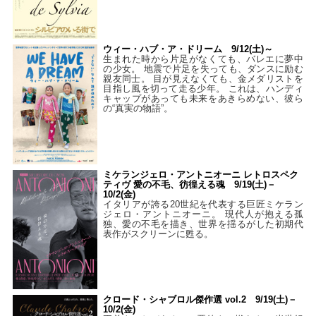
ウィー・ハブ・ア・ドリーム 9/12(土)～
生まれた時から片足がなくても、バレエに夢中
の少女。 地震で片足を失っても、ダンスに励む
親友同士。 目が見えなくても、金メダリストを
目指し風を切って走る少年。 これは、ハンディ
キャップがあっても未来をあきらめない、彼ら
の“真実の物語”。
ミケランジェロ・アントニオーニ レトロスペク
ティヴ 愛の不毛、彷徨える魂 9/19(土)－
10/2(金)
イタリアが誇る20世紀を代表する巨匠ミケラン
ジェロ・アントニオーニ。 現代人が抱える孤
独、愛の不毛を描き、世界を揺るがした初期代
表作がスクリーンに甦る。
クロード・シャブロル傑作選 vol.2 9/19(土)－
10/2(金)