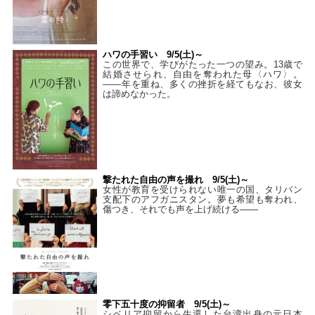
ハワの手習い 9/5(土)～
この世界で、学びがたった一つの望み。13歳で
結婚させられ、自由を奪われた母〈ハワ〉。
——年を重ね、多くの挫折を経てもなお、彼女
は諦めなかった。
撃たれた自由の声を撮れ 9/5(土)～
女性が教育を受けられない唯一の国、タリバン
支配下のアフガニスタン。夢も希望も奪われ、
傷つき、それでも声を上げ続ける——
零下五十度の抑留者 9/5(土)～
シベリア抑留から生還した台湾出身の元日本