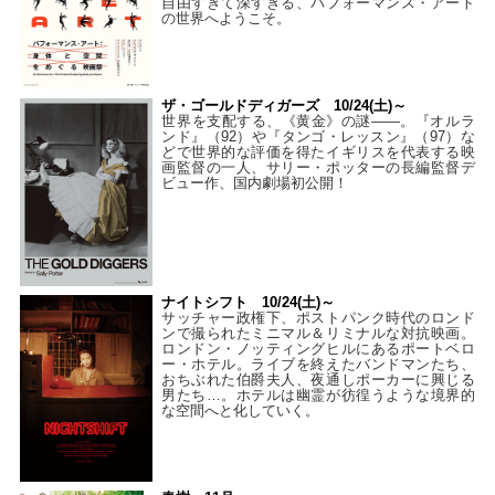
自由すぎて深すぎる、パフォーマンス・アート
の世界へようこそ。
ザ・ゴールドディガーズ 10/24(土)～
世界を支配する、《黄金》の謎――。『オルラ
ンド』（92）や『タンゴ・レッスン』（97）な
どで世界的な評価を得たイギリスを代表する映
画監督の一人、サリー・ポッターの長編監督デ
ビュー作、国内劇場初公開！
ナイトシフト 10/24(土)～
サッチャー政権下、ポストパンク時代のロンド
ンで撮られたミニマル＆リミナルな対抗映画。
ロンドン・ノッティングヒルにあるポートベロ
ー・ホテル。ライブを終えたバンドマンたち、
おちぶれた伯爵夫人、夜通しポーカーに興じる
男たち…。ホテルは幽霊が彷徨うような境界的
な空間へと化していく。