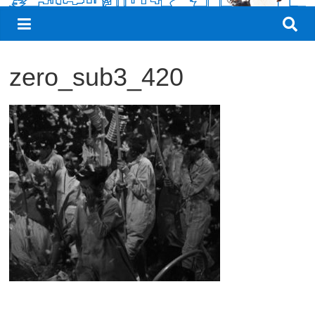
観
た
い
zero_sub3_420
映
画
は
こ
の
街
で