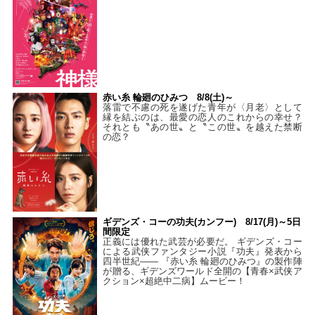
赤い糸 輪廻のひみつ 8/8(土)～
落雷で不慮の死を遂げた青年が〈月老〉として
縁を結ぶのは、最愛の恋人のこれからの幸せ？
それとも〝あの世〟と〝この世〟を越えた禁断
の恋？
ギデンズ・コーの功夫(カンフー) 8/17(月)～5日
間限定
正義には優れた武芸が必要だ。 ギデンズ・コー
による武侠ファンタジー小説『功夫』発表から
四半世紀―― 『赤い糸 輪廻のひみつ』の製作陣
が贈る、ギデンズワールド全開の【青春×武侠ア
クション×超絶中二病】ムービー！