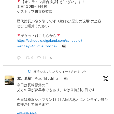
【オンライン舞台挨拶】がございます！
本日13:25回上映後
ゲスト：立川直樹監督
歴代館長が命を削って守り続けた”歴史の現場”の全容
ぜひご鑑賞ください
チケットはこちらから
https://schedule.eigaland.com/schedule?
webKey=4d6c9e5f-bcca-...
9
11
X
横浜シネマリン リツイートされました
立川直樹
@tachihiroshima
·
6h
今日は長崎原爆の日
父方の里が諫早市でもあり、やはり特別な日です
今日は横浜シネマリン13:25の回のあとにオンライン舞台
挨拶させて頂きます
#原爆資料館