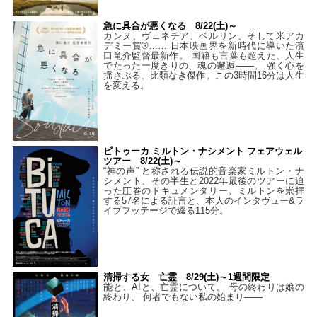
急に具合が悪くなる 8/22(土)～
カンヌ、ヴェネチア、ベルリン、そして米アカ
デミー賞®…… 日本映画界を新時代に導いた濱
口竜介監督最新作。 国籍も言葉も超えた、人生
でたった一度きりの、魂の邂逅――。 強く心を
揺さぶる、比類なき傑作。この3時間16分は人生
を変える。
ビトゥーカ ミルトン・ナシメント フェアウェル
ツアー 8/22(土)～
“神の声” と称される伝説的音楽家ミルトン・ナ
シメント、その半生と2022年最後のツアーに迫
った圧巻のドキュメンタリー。ミルトンを崇拝
する57名による証言と、本人のインタヴュー&ラ
イブフッテージで綴る115分。
清掃する女 亡霊 8/29(土)～1週間限定
能と、AIと、亡霊について。 母の終わりは娘の
終わり、 何者でもない私の始まり――