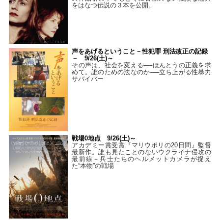
をはなつ伝説の３本を公開。
声をあげるということ－性犯罪 刑法改正の記録
－ 9/26(土)～
その声は、社会を変える──ほんとうの正義を求
めて。誰のための法なのか──立ち上がる性暴力
サバイバー
戦場0地点 9/26(土)～
アカデミー賞受賞『マリウポリの20日間』監督
最新作。誰も見たことのないウクライナ侵攻の
最前線－兵士たちのヘルメットカメラが捉え
た“本物”の戦場