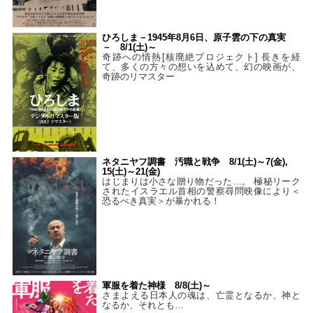
ひろしま－1945年8月6日、原子雲の下の真実
－ 8/1(土)～
奇跡への情熱[核廃絶プロジェクト] 長きを経
て、多くの方々の想いを込めて、幻の映画が、
奇跡のリマスター
ネタニヤフ調書 汚職と戦争 8/1(土)～7(金),
15(土)～21(金)
はじまりは小さな贈り物だった…。 極秘リーク
されたイスラエル首相の警察尋問映像により＜
恐るべき真実＞が暴かれる！
軍服を着た神様 8/8(土)～
さまよえる日本人の魂は、亡霊となるか、神と
なるか、それとも…