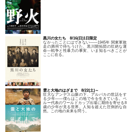
黒川の女たち 8/16(日)1日限定
なかったことにはできない——1945年 関東軍敗
走の満州で待ちうけた、黒川開拓団の壮絶な運
命―戦争と性暴力の事実、いま知るべきことが
ここに在る。
雲と大地のはざまで 8/22(土)～
壮大なアンデス山脈の下、アルパカの世話をす
る少年――僕らはこの地で今を生きている。ペ
ルー代表のワールドカップ出場に期待を寄せる8
歳の少年が見る世界。人知を超えた圧倒的な自
然。この地の未来を問う。