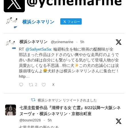
横浜シネマリン
フォロー
横浜シネマリン
@ycinemarine
·
5h
RT
@SallyetSaSa
: 輪廻転生を軸に映画の醍醐味が全
部詰まった作品はクドさのない爽やかな走馬灯のようで
赤い糸の縁は自分にも繋がってる気がして登場人物が全
員愛おしくなる不思議...特に犬
この犬の忠誠心には涙
腺崩壊なんよ
犬好きは横浜シネマリンさんに集合だ！
http…
2
X
横浜シネマリン リツイートされました
七里圭監督作品『清掃する女 亡霊』8/22以降〜大阪シネ
ヌーヴォ・横浜シネマリン・京都出町座
@bourei2026
·
5h
七里圭監督の新たなる