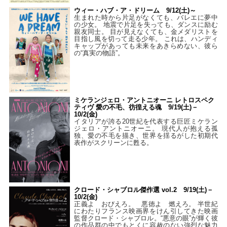
ウィー・ハブ・ア・ドリーム 9/12(土)～
生まれた時から片足がなくても、バレエに夢中
の少女。 地震で片足を失っても、ダンスに励む
親友同士。 目が見えなくても、金メダリストを
目指し風を切って走る少年。 これは、ハンディ
キャップがあっても未来をあきらめない、彼ら
の“真実の物語”。
ミケランジェロ・アントニオーニ レトロスペク
ティヴ 愛の不毛、彷徨える魂 9/19(土)－
10/2(金)
イタリアが誇る20世紀を代表する巨匠ミケラン
ジェロ・アントニオーニ。 現代人が抱える孤
独、愛の不毛を描き、世界を揺るがした初期代
表作がスクリーンに甦る。
クロード・シャブロル傑作選 vol.2 9/19(土)－
10/2(金)
正義よ おびえろ。 悪徳よ 燃えろ。 半世紀
にわたりフランス映画界をけん引してきた映画
監督クロード・シャブロル。“悪意の眼”が輝く彼
の作品群の中でもとくに容赦のない強烈な魅力