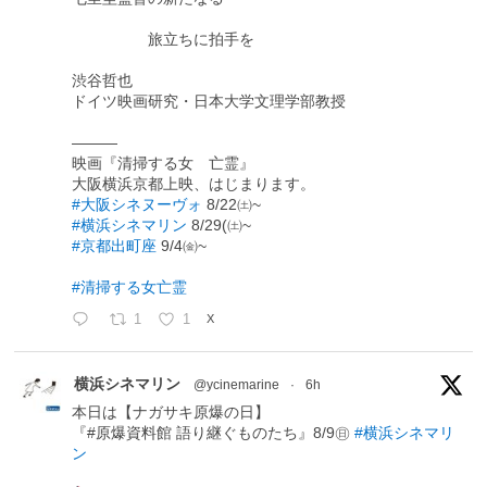
旅立ちに拍手を
渋谷哲也
ドイツ映画研究・日本大学文理学部教授
―――
映画『清掃する女 亡霊』
大阪横浜京都上映、はじまります。
#大阪シネヌーヴォ
8/22㈯~
#横浜シネマリン
8/29(㈯~
#京都出町座
9/4㈮~
#清掃する女亡霊
1
1
X
横浜シネマリン
@ycinemarine
·
6h
本日は【ナガサキ原爆の日】
『#原爆資料館 語り継ぐものたち』8/9㊐
#横浜シネマリ
ン