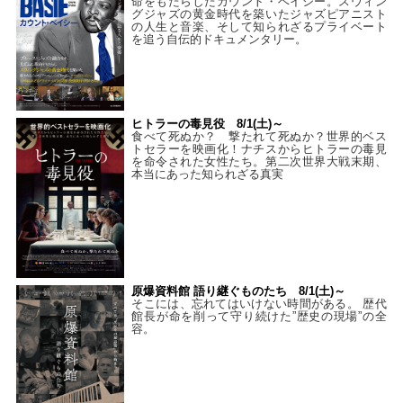
命をもたらしたカウント・ベイシー。スウィン
グジャズの黄金時代を築いたジャズピアニスト
の人生と音楽、そして知られざるプライベート
を追う自伝的ドキュメンタリー。
ヒトラーの毒見役 8/1(土)～
食べて死ぬか？ 撃たれて死ぬか？世界的ベス
トセラーを映画化！ナチスからヒトラーの毒見
を命令された女性たち。第二次世界大戦末期、
本当にあった知られざる真実
原爆資料館 語り継ぐものたち 8/1(土)～
そこには、忘れてはいけない時間がある。 歴代
館長が命を削って守り続けた”歴史の現場”の全
容。