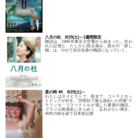
八月の杜 8/29(土)～1週間限定
物語は、1945年東京大空襲から始まった。失わ
れた記憶と、たしかに残る痛み。誰かの「探し
物」は、やがて自分自身の物語になっていく。
星の時 4K 8/29(土)～
わたしはタイピストで、処⼥で、コーラとホッ
トドッグが好き。“20世紀で最も謎めいた作家”ク
ラリッセ・リスペクトルが遺した最後の物語。
ブラジル映画史にきらめく、忘れがたい輝き。
40年の時を経て⽇本初公開