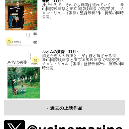
春樹 11月～
挫折の先で、それでも時間は流れていく—— 釜
山国際映画祭と東京国際映画祭で3冠受賞。 チ
ャン・リュル（張律）監督最新2作、待望の同時
公開。
ルオムの黄昏 11月～
消えた恋人の痕跡と、探すほど遠ざかる道——
釜山国際映画祭と東京国際映画祭で3冠受賞。
チャン・リュル（張律）監督最新2作、待望の同
時公開。
過去の上映作品