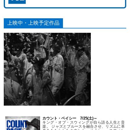
上映中・上映予定作品
カウント・ベイシー 7/25(土)～
キング・オブ・スウィングが自ら語る人生と音
楽。 ジャズとブルースを融合させ、リズムに革