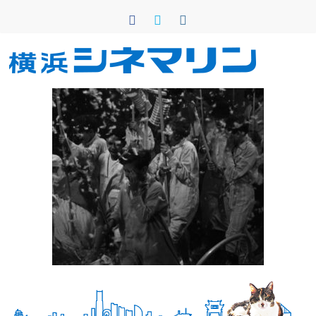
コ
ン
テ
ン
横
ツ
へ
浜
ス
キ
シ
ッ
プ
ネ
マ
リ
ン