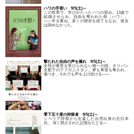
ハワの手習い 9/5(土)～
この世界で、学びがたった一つの望み。13歳で
結婚させられ、自由を奪われた母〈ハワ〉。
——年を重ね、多くの挫折を経てもなお、彼女
は諦めなかった。
撃たれた自由の声を撮れ 9/5(土)～
女性が教育を受けられない唯一の国、タリバン
支配下のアフガニスタン。夢も希望も奪われ、
傷つき、それでも声を上げ続ける——
零下五十度の抑留者 9/5(土)～
シベリア抑留から生還した台湾出身の元日本
兵。 深く閉ざされた記憶をたどる—