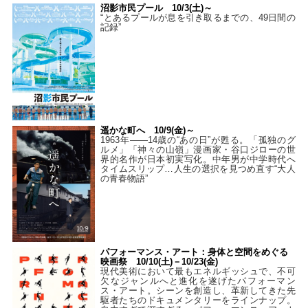
沼影市民プール 10/3(土)～
“とあるプールが息を引き取るまでの、49日間の
記録”
遥かな町へ 10/9(金)～
1963年――14歳の“あの日”が甦る。「孤独のグ
ルメ」「神々の山嶺」漫画家・谷口ジローの世
界的名作が日本初実写化。中年男が中学時代へ
タイムスリップ…人生の選択を見つめ直す“大人
の青春物語”
パフォーマンス・アート：身体と空間をめぐる
映画祭 10/10(土)－10/23(金)
現代美術において最もエネルギッシュで、不可
欠なジャンルへと進化を遂げたパフォーマン
ス・アート。シーンを創造し、革新してきた先
駆者たちのドキュメンタリーをラインナップ。