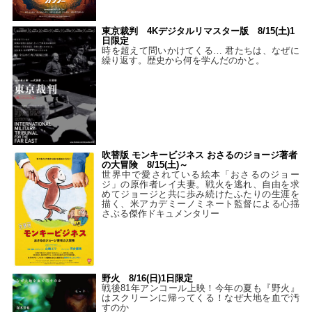
東京裁判 4Kデジタルリマスター版 8/15(土)1
日限定
時を超えて問いかけてくる… 君たちは、なぜに
繰り返す。歴史から何を学んだのかと。
吹替版 モンキービジネス おさるのジョージ著者
の大冒険 8/15(土)～
世界中で愛されている絵本「おさるのジョー
ジ」の原作者レイ夫妻。戦火を逃れ、自由を求
めてジョージと共に歩み続けたふたりの生涯を
描く、米アカデミーノミネート監督による心揺
さぶる傑作ドキュメンタリー
野火 8/16(日)1日限定
戦後81年アンコール上映！今年の夏も『野火』
はスクリーンに帰ってくる！なぜ大地を血で汚
すのか