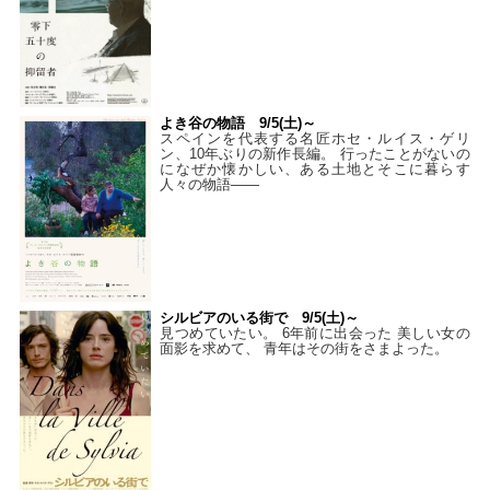
よき谷の物語 9/5(土)～
スペインを代表する名匠ホセ・ルイス・ゲリ
ン、10年ぶりの新作長編。 行ったことがないの
になぜか懐かしい、ある土地とそこに暮らす
人々の物語――
シルビアのいる街で 9/5(土)～
見つめていたい。 6年前に出会った 美しい女の
面影を求めて、 青年はその街をさまよった。