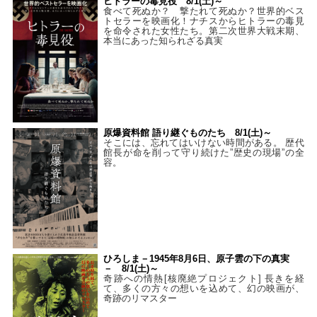
ヒトラーの毒見役 8/1(土)～
食べて死ぬか？ 撃たれて死ぬか？世界的ベス
トセラーを映画化！ナチスからヒトラーの毒見
を命令された女性たち。第二次世界大戦末期、
本当にあった知られざる真実
原爆資料館 語り継ぐものたち 8/1(土)～
そこには、忘れてはいけない時間がある。 歴代
館長が命を削って守り続けた”歴史の現場”の全
容。
ひろしま－1945年8月6日、原子雲の下の真実
－ 8/1(土)～
奇跡への情熱[核廃絶プロジェクト] 長きを経
て、多くの方々の想いを込めて、幻の映画が、
奇跡のリマスター