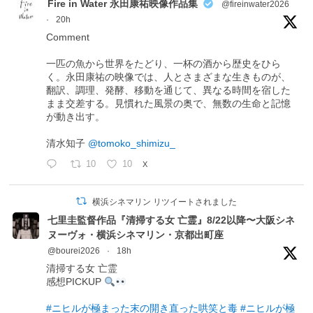
Fire in Water 永田康祐映像作品集
@fireinwater2026
·
20h
Comment
一匹の魚から世界をたどり、一杯の酒から歴史をひら
く。永田康祐の映像では、人とさまざまな生きものが、
翻訳、調理、発酵、移動を通じて、異なる時間を宿した
まま交差する。見慣れた風景の奥で、無数の生命と記憶
が動き出す。
清水知子
@tomoko_shimizu_
10
10
X
横浜シネマリン リツイートされました
七里圭監督作品『清掃する女 亡霊』8/22以降〜大阪シネ
ヌーヴォ・横浜シネマリン・京都出町座
@bourei2026
·
18h
清掃する女 亡霊
感想PICKUP
#ニヒルが極まった末の開き直った哄笑と毒
#ニヒルが極