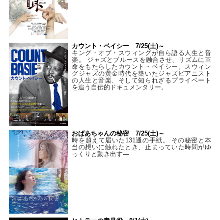
カウント・ベイシー 7/25(土)～
キング・オブ・スウィングが自ら語る人生と音
楽。 ジャズとブルースを融合させ、リズムに革
命をもたらしたカウント・ベイシー。スウィン
グジャズの黄金時代を築いたジャズピアニスト
の人生と音楽、そして知られざるプライベート
を追う自伝的ドキュメンタリー。
おばあちゃんの秘密 7/25(土)～
時を超えて届いた131通の手紙。 その秘密と本
当の想いに触れたとき、止まっていた時間がゆ
っくりと動き出す―