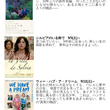
ン、10年ぶりの新作長編。 行ったことがないの
になぜか懐かしい、ある土地とそこに暮らす
人々の物語――
シルビアのいる街で 9/5(土)～
見つめていたい。 6年前に出会った 美しい女の
面影を求めて、 青年はその街をさまよった。
ウィー・ハブ・ア・ドリーム 9/12(土)～
生まれた時から片足がなくても、バレエに夢中
の少女。 地震で片足を失っても、ダンスに励む
親友同士。 目が見えなくても、金メダリストを
目指し風を切って走る少年。 これは、ハンディ
キャップがあっても未来をあきらめない、彼ら
の“真実の物語”。