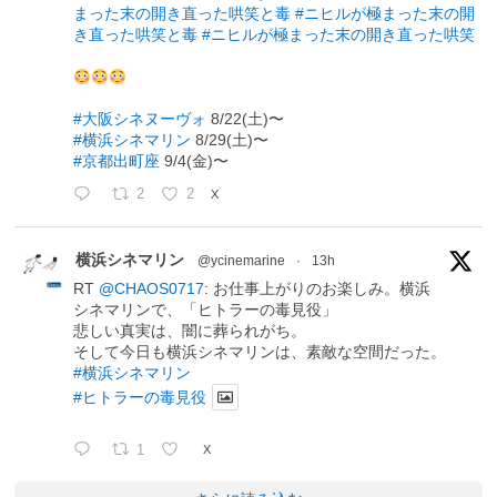
まった末の開き直った哄笑と毒
#ニヒルが極まった末の開
き直った哄笑と毒
#ニヒルが極まった末の開き直った哄笑
#大阪シネヌーヴォ
8/22(土)〜
#横浜シネマリン
8/29(土)〜
#京都出町座
9/4(金)〜
2
2
X
横浜シネマリン
@ycinemarine
·
13h
RT
@CHAOS0717
: お仕事上がりのお楽しみ。横浜
シネマリンで、「ヒトラーの毒見役」
悲しい真実は、闇に葬られがち。
そして今日も横浜シネマリンは、素敵な空間だった。
#横浜シネマリン
#ヒトラーの毒見役
1
X