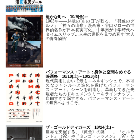
遥かな町へ 10/9(金)～
1963年――14歳の“あの日”が甦る。「孤独のグ
ルメ」「神々の山嶺」漫画家・谷口ジローの世
界的名作が日本初実写化。中年男が中学時代へ
タイムスリップ…人生の選択を見つめ直す“大人
の青春物語”
パフォーマンス・アート：身体と空間をめぐる
映画祭 10/10(土)－10/23(金)
現代美術において最もエネルギッシュで、不可
欠なジャンルへと進化を遂げたパフォーマン
ス・アート。シーンを創造し、革新してきた先
駆者たちのドキュメンタリーをラインナップ。
自由すぎて深すぎる、パフォーマンス・アート
の世界へようこそ。
ザ・ゴールドディガーズ 10/24(土)～
世界を支配する、《黄金》の謎――。『オルラ
ンド』（92）や『タンゴ・レッスン』（97）な