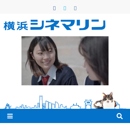
コ
ン
テ
ン
横
ツ
へ
浜
ス
キ
シ
ッ
プ
ネ
マ
リ
ン