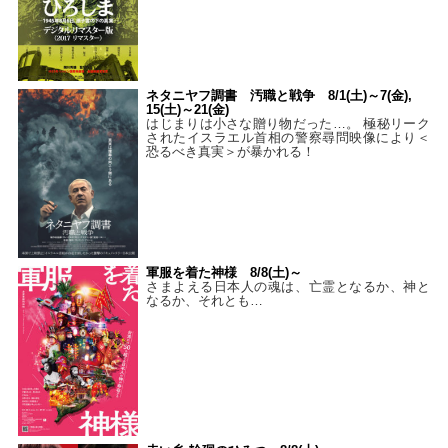
ネタニヤフ調書 汚職と戦争 8/1(土)～7(金),
15(土)～21(金)
はじまりは小さな贈り物だった…。 極秘リーク
されたイスラエル首相の警察尋問映像により＜
恐るべき真実＞が暴かれる！
軍服を着た神様 8/8(土)～
さまよえる日本人の魂は、亡霊となるか、神と
なるか、それとも…