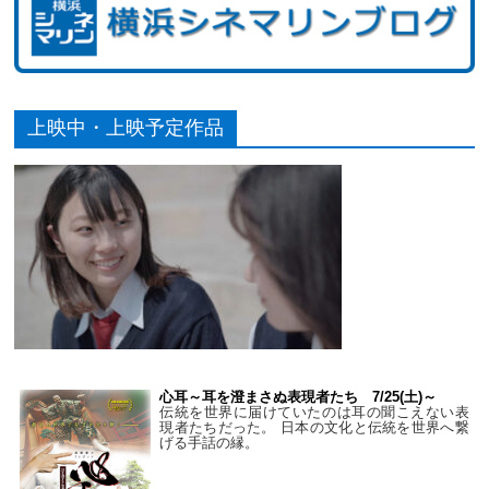
上映中・上映予定作品
心耳～耳を澄まさぬ表現者たち 7/25(土)～
伝統を世界に届けていたのは耳の聞こえない表
現者たちだった。 日本の文化と伝統を世界へ繋
げる手話の縁。