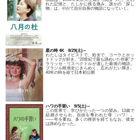
れた記憶と、たしかに残る痛み。誰かの「探し
物」は、やがて自分自身の物語になっていく。
星の時 4K 8/29(土)～
わたしはタイピストで、処⼥で、コーラとホッ
トドッグが好き。“20世紀で最も謎めいた作家”ク
ラリッセ・リスペクトルが遺した最後の物語。
ブラジル映画史にきらめく、忘れがたい輝き。
40年の時を経て⽇本初公開
ハワの手習い 9/5(土)～
この世界で、学びがたった一つの望み。13歳で
結婚させられ、自由を奪われた母〈ハワ〉。
——年を重ね、多くの挫折を経てもなお、彼女
は諦めなかった。