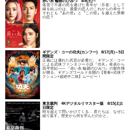
赤い糸 輪廻のひみつ 8/8(土)～
落雷で不慮の死を遂げた青年が〈月老〉として
縁を結ぶのは、最愛の恋人のこれからの幸せ？
それとも〝あの世〟と〝この世〟を越えた禁断
の恋？
ギデンズ・コーの功夫(カンフー) 8/17(月)～5日
間限定
正義には優れた武芸が必要だ。 ギデンズ・コー
による武侠ファンタジー小説『功夫』発表から
四半世紀―― 『赤い糸 輪廻のひみつ』の製作陣
が贈る、ギデンズワールド全開の【青春×武侠ア
クション×超絶中二病】ムービー！
東京裁判 4Kデジタルリマスター版 8/15(土)1
日限定
時を超えて問いかけてくる… 君たちは、なぜに
繰り返す。歴史から何を学んだのかと。