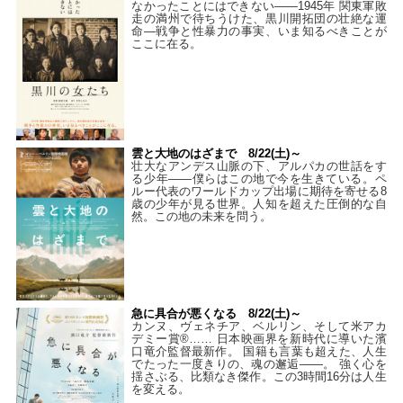
なかったことにはできない——1945年 関東軍敗
走の満州で待ちうけた、黒川開拓団の壮絶な運
命―戦争と性暴力の事実、いま知るべきことが
ここに在る。
雲と大地のはざまで 8/22(土)～
壮大なアンデス山脈の下、アルパカの世話をす
る少年――僕らはこの地で今を生きている。ペ
ルー代表のワールドカップ出場に期待を寄せる8
歳の少年が見る世界。人知を超えた圧倒的な自
然。この地の未来を問う。
急に具合が悪くなる 8/22(土)～
カンヌ、ヴェネチア、ベルリン、そして米アカ
デミー賞®…… 日本映画界を新時代に導いた濱
口竜介監督最新作。 国籍も言葉も超えた、人生
でたった一度きりの、魂の邂逅――。 強く心を
揺さぶる、比類なき傑作。この3時間16分は人生
を変える。