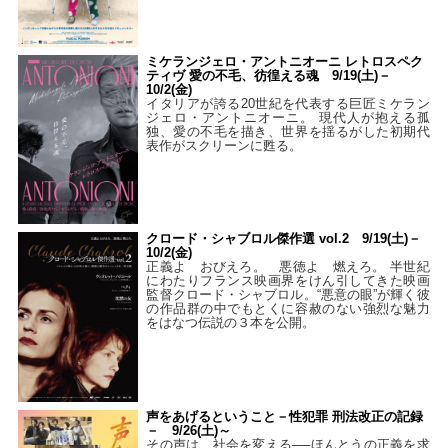
ミケランジェロ・アントニオーニ レトロスペク
ティヴ 愛の不毛、彷徨える魂 9/19(土)－
10/2(金)
イタリアが誇る20世紀を代表する巨匠ミケラン
ジェロ・アントニオーニ。 現代人が抱える孤
独、愛の不毛を描き、世界を揺るがした初期代
表作がスクリーンに甦る。
クロード・シャブロル傑作選 vol.2 9/19(土)－
10/2(金)
正義よ おびえろ。 悪徳よ 燃えろ。 半世紀
にわたりフランス映画界をけん引してきた映画
監督クロード・シャブロル。“悪意の眼”が輝く彼
の作品群の中でもとくに容赦のない強烈な魅力
をはなつ伝説の３本を公開。
声をあげるということ－性犯罪 刑法改正の記録
－ 9/26(土)～
その声は、社会を変える──ほんとうの正義を求