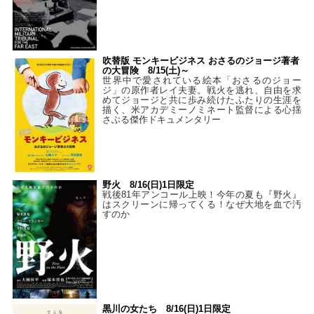
吹替版 モンキービジネス おさるのジョージ著者
の大冒険 8/15(土)～
世界中で愛されている絵本「おさるのジョー
ジ」の原作者レイ夫妻。戦火を逃れ、自由を求
めてジョージと共に歩み続けたふたりの生涯を
描く、米アカデミーノミネート監督による心揺
さぶる傑作ドキュメンタリー
野火 8/16(日)1日限定
戦後81年アンコール上映！今年の夏も『野火』
はスクリーンに帰ってくる！なぜ大地を血で汚
すのか
黒川の女たち 8/16(日)1日限定