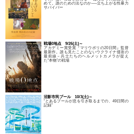
めて。誰のための法なのか──立ち上がる性暴力
サバイバー
戦場0地点 9/26(土)～
アカデミー賞受賞『マリウポリの20日間』監督
最新作。誰も見たことのないウクライナ侵攻の
最前線－兵士たちのヘルメットカメラが捉え
た“本物”の戦場
沼影市民プール 10/3(土)～
“とあるプールが息を引き取るまでの、49日間の
記録”