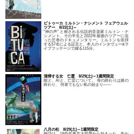
ビトゥーカ ミルトン・ナシメント フェアウェル
ツアー 8/22(土)～
“神の声” と称される伝説的音楽家ミルトン・ナ
シメント、その半生と2022年最後のツアーに迫
った圧巻のドキュメンタリー。ミルトンを崇拝
する57名による証言と、本人のインタヴュー&ラ
イブフッテージで綴る115分。
清掃する女 亡霊 8/29(土)～1週間限定
能と、AIと、亡霊について。 母の終わりは娘の
終わり、 何者でもない私の始まり――
八月の杜 8/29(土)～1週間限定
物語は、1945年東京大空襲から始まった。失わ