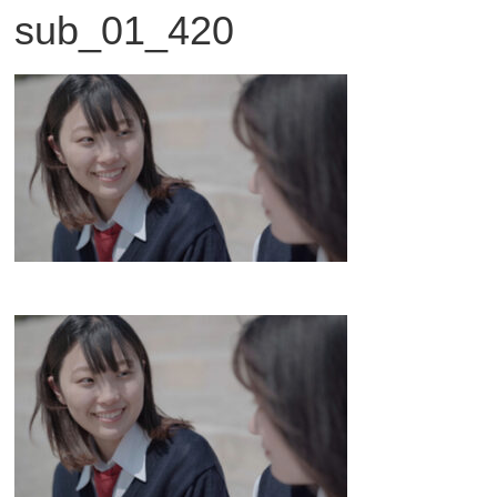
sub_01_420
観
た
い
映
画
は
こ
の
街
で