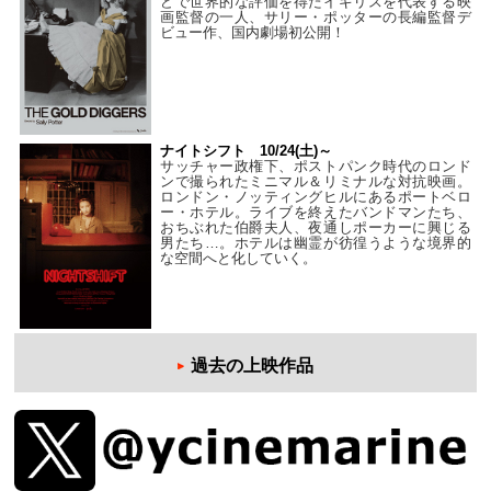
どで世界的な評価を得たイギリスを代表する映
画監督の一人、サリー・ポッターの長編監督デ
ビュー作、国内劇場初公開！
ナイトシフト 10/24(土)～
サッチャー政権下、ポストパンク時代のロンド
ンで撮られたミニマル＆リミナルな対抗映画。
ロンドン・ノッティングヒルにあるポートベロ
ー・ホテル。ライブを終えたバンドマンたち、
おちぶれた伯爵夫人、夜通しポーカーに興じる
男たち…。ホテルは幽霊が彷徨うような境界的
な空間へと化していく。
過去の上映作品