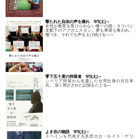
撃たれた自由の声を撮れ 9/5(土)～
女性が教育を受けられない唯一の国、タリバン
支配下のアフガニスタン。夢も希望も奪われ、
傷つき、それでも声を上げ続ける——
零下五十度の抑留者 9/5(土)～
シベリア抑留から生還した台湾出身の元日本
兵。 深く閉ざされた記憶をたどる—
よき谷の物語 9/5(土)～
スペインを代表する名匠ホセ・ルイス・ゲリ