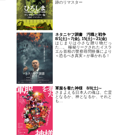
跡のリマスター
ネタニヤフ調書 汚職と戦争
8/1(土)～7(金), 15(土)～21(金)
はじまりは小さな贈り物だっ
た…。 極秘リークされたイスラ
エル首相の警察尋問映像により
＜恐るべき真実＞が暴かれる！
軍服を着た神様 8/8(土)～
さまよえる日本人の魂は、亡霊
となるか、神となるか、それと
も…