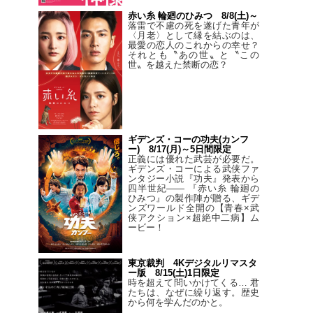
赤い糸 輪廻のひみつ 8/8(土)～
落雷で不慮の死を遂げた青年が
〈月老〉として縁を結ぶのは、
最愛の恋人のこれからの幸せ？
それとも〝あの世〟と〝この
世〟を越えた禁断の恋？
ギデンズ・コーの功夫(カンフ
ー) 8/17(月)～5日間限定
正義には優れた武芸が必要だ。
ギデンズ・コーによる武侠ファ
ンタジー小説『功夫』発表から
四半世紀―― 『赤い糸 輪廻の
ひみつ』の製作陣が贈る、ギデ
ンズワールド全開の【青春×武
侠アクション×超絶中二病】ム
ービー！
東京裁判 4Kデジタルリマスタ
ー版 8/15(土)1日限定
時を超えて問いかけてくる… 君
たちは、なぜに繰り返す。歴史
から何を学んだのかと。