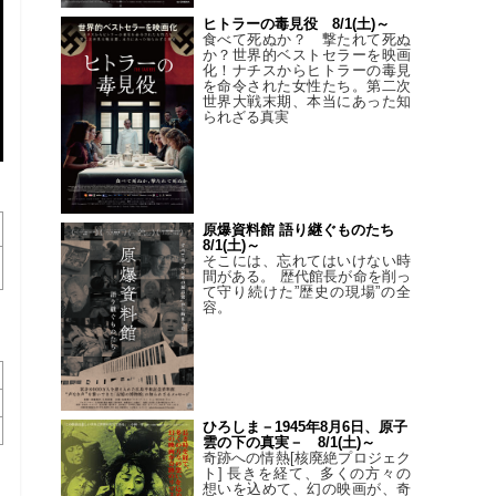
ヒトラーの毒見役 8/1(土)～
食べて死ぬか？ 撃たれて死ぬ
か？世界的ベストセラーを映画
化！ナチスからヒトラーの毒見
を命令された女性たち。第二次
世界大戦末期、本当にあった知
られざる真実
原爆資料館 語り継ぐものたち
8/1(土)～
そこには、忘れてはいけない時
間がある。 歴代館長が命を削っ
て守り続けた”歴史の現場”の全
容。
ひろしま－1945年8月6日、原子
雲の下の真実－ 8/1(土)～
奇跡への情熱[核廃絶プロジェク
ト] 長きを経て、多くの方々の
想いを込めて、幻の映画が、奇