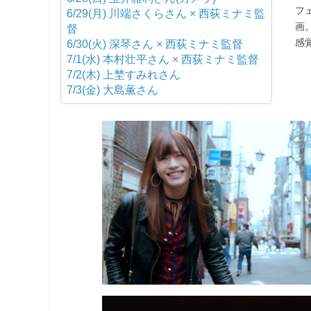
フ
6/29(月) 川端さくらさん × 西荻ミナミ監
画
督
感
6/30(火) 深琴さん × 西荻ミナミ監督
7/1(水) 本村壮平さん × 西荻ミナミ監督
7/2(木) 上埜すみれさん
7/3(金) 大島薫さん