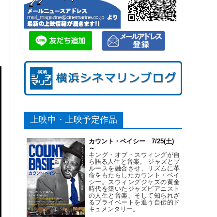
上映中・上映予定作品
カウント・ベイシー 7/25(土)
～
キング・オブ・スウィングが自
ら語る人生と音楽。 ジャズとブ
ルースを融合させ、リズムに革
命をもたらしたカウント・ベイ
シー。スウィングジャズの黄金
時代を築いたジャズピアニスト
の人生と音楽、そして知られざ
るプライベートを追う自伝的ド
キュメンタリー。