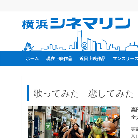
コ
ン
テ
横
ン
ツ
へ
浜
ス
キ
ホーム
現在上映作品
近日上映作品
マンスリー
シ
ッ
プ
ネ
歌ってみた 恋してみた
マ
高
リ
全
ン
実
京