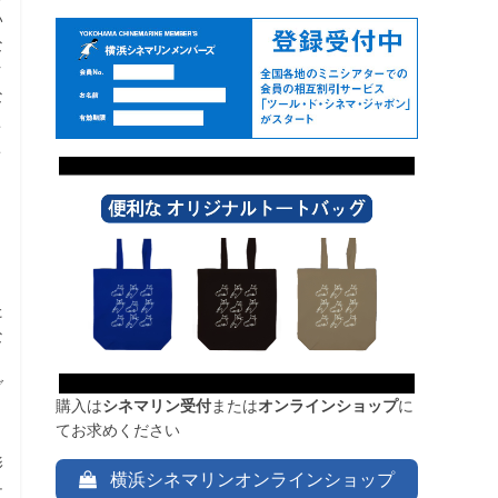
い
な
ク
な
こ
こ
た
な
、
ダ
購入は
シネマリン受付
または
オンラインショップ
に
、
てお求めください
影
横浜シネマリンオンラインショップ
チ