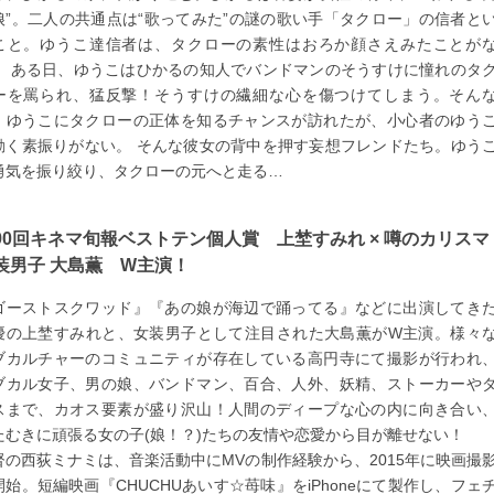
娘”。二人の共通点は“歌ってみた”の謎の歌い手「タクロー」の信者と
こと。ゆうこ達信者は、タクローの素性はおろか顔さえみたことが
。 ある日、ゆうこはひかるの知人でバンドマンのそうすけに憧れのタ
ーを罵られ、猛反撃！そうすけの繊細な心を傷つけてしまう。そん
、ゆうこにタクローの正体を知るチャンスが訪れたが、小心者のゆう
動く素振りがない。 そんな彼女の背中を押す妄想フレンドたち。ゆう
勇気を振り絞り、タクローの元へと走る…
90回キネマ旬報ベストテン個人賞 上埜すみれ × 噂のカリスマ
装男子 大島薫 W主演！
ゴーストスクワッド』『あの娘が海辺で踊ってる』などに出演してき
優の上埜すみれと、女装男子として注目された大島薫がW主演。様々
ブカルチャーのコミュニティが存在している高円寺にて撮影が行われ
ブカル女子、男の娘、バンドマン、百合、人外、妖精、ストーカーや
スまで、カオス要素が盛り沢山！人間のディープな心の内に向き合い
たむきに頑張る女の子(娘！？)たちの友情や恋愛から目が離せない！
督の西荻ミナミは、音楽活動中にMVの制作経験から、2015年に映画撮
開始。短編映画『CHUCHUあいす☆苺味』をiPhoneにて製作し、フェ