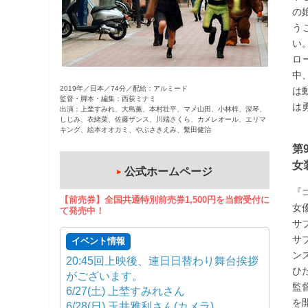
の
観
う
た
い
い
ロ
映
中
画
2019年／日本／74分／配給：アルミード
は
は
監督・脚本・編集：西荻ミナミ
は
出演：上埜すみれ、大島薫、本村壮平、マメ山田、小林梓、深琴、
こ
しじみ、衣緒菜、佐藤ザンス、川端さくら、カメレオール、エリマ
の
キング、絵本オオカミ、やぶさきえみ、繫田健治
街
第
で
女
公式ホームページ
『
【前売券】全国共通特別前売券1,500円を当館受付に
女
て発売中！
サ
サ
イベント情報
ン
20:45回上映後、連日日替わり舞台挨拶
ひ
がございます。
監
6/27(土) 上埜すみれさん
を
6/28(日) 玉井雅利さん(カメラ)