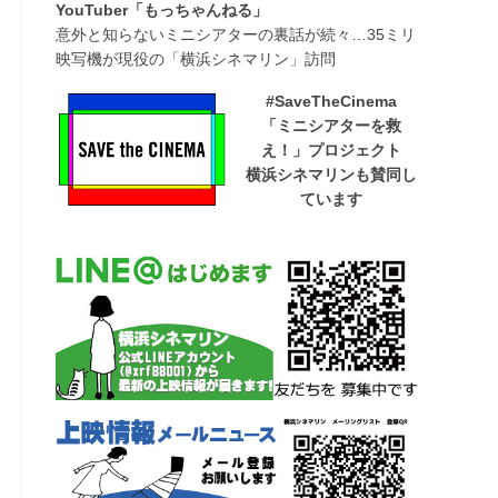
YouTuber「もっちゃんねる」
意外と知らないミニシアターの裏話が続々…35ミリ
映写機が現役の「横浜シネマリン」訪問
#SaveTheCinema
「ミニシアターを救
え！」プロジェクト
横浜シネマリンも賛同し
ています