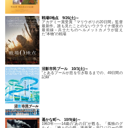
戦場0地点 9/26(土)～
アカデミー賞受賞『マリウポリの20日間』監督
最新作。誰も見たことのないウクライナ侵攻の
最前線－兵士たちのヘルメットカメラが捉え
た“本物”の戦場
沼影市民プール 10/3(土)～
“とあるプールが息を引き取るまでの、49日間の
記録”
遥かな町へ 10/9(金)～
1963年――14歳の“あの日”が甦る。「孤独のグ
ルメ」「神々の山嶺」漫画家・谷口ジローの世