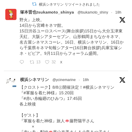
横浜シネマリン リツイートされました
塚本晋也tsukamoto_shinya
@tsukamoto_shiny
·
18h
野火』上映。
14日から宮﨑キネマ館。
15日渋谷ユーロスペース(舞台挨拶)15日から大分玉津東
天紅、大阪シアターセブン、山形鶴岡まちなかキネマ、
名古屋シネマスコーレ。16日、横浜シネマリン、16日か
ら千葉県キネマ旬報シアター(16日舞台挨拶)兵庫宝塚シ
ネ・ピピア。9月11日からフォーラム盛岡。
13
32
X
横浜シネマリン
@ycinemarine
·
18h
【クロストーク】8/8㊏開催決定！#横浜シネマリン
『#軍服を着た神様』15:20回
『#赤い糸輪廻のひみつ』17:45回
各上映後
【ゲスト】
『軍服を着た神様』旅人
藤野陽平さん
×