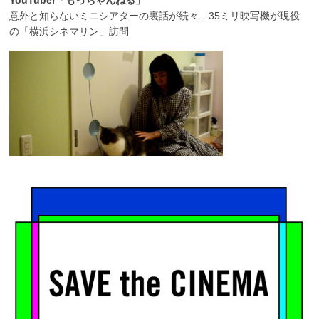
YouTuber「もっちゃんねる」
意外と知らないミニシアターの裏話が続々…35ミリ映写機が現役
の「横浜シネマリン」訪問