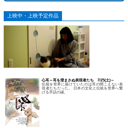
上映中・上映予定作品
心耳～耳を澄まさぬ表現者たち 7/25(土)～
伝統を世界に届けていたのは耳の聞こえない表
現者たちだった。 日本の文化と伝統を世界へ繋
げる手話の縁。