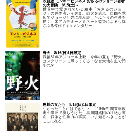
吹替版 モンキービジネス おさるのジョージ著者
の大冒険 8/15(土)～
世界中で愛されている絵本「おさるのジョー
ジ」の原作者レイ夫妻。戦火を逃れ、自由を求
めてジョージと共に歩み続けたふたりの生涯を
描く、米アカデミーノミネート監督による心揺
さぶる傑作ドキュメンタリー
野火 8/16(日)1日限定
戦後81年アンコール上映！今年の夏も『野火』
はスクリーンに帰ってくる！なぜ大地を血で汚
すのか
黒川の女たち 8/16(日)1日限定
なかったことにはできない——1945年 関東軍敗
走の満州で待ちうけた、黒川開拓団の壮絶な運
命―戦争と性暴力の事実、いま知るべきことが
ここに在る。