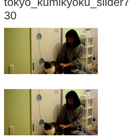
tokyo_kumikyoku_slider7
観
30
た
い
映
画
は
こ
の
街
で