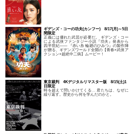
ギデンズ・コーの功夫(カンフー) 8/17(月)～5日
間限定
正義には優れた武芸が必要だ。 ギデンズ・コー
による武侠ファンタジー小説『功夫』発表から
四半世紀―― 『赤い糸 輪廻のひみつ』の製作陣
が贈る、ギデンズワールド全開の【青春×武侠ア
クション×超絶中二病】ムービー！
東京裁判 4Kデジタルリマスター版 8/15(土)1
日限定
時を超えて問いかけてくる… 君たちは、なぜに
繰り返す。歴史から何を学んだのかと。