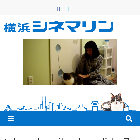
コ
ン
テ
ン
横
ツ
へ
浜
ス
キ
シ
ッ
プ
ネ
マ
リ
ン