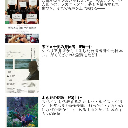
女性が教育を受けられない唯一の国、タリバン
支配下のアフガニスタン。夢も希望も奪われ、
傷つき、それでも声を上げ続ける——
零下五十度の抑留者 9/5(土)～
シベリア抑留から生還した台湾出身の元日本
兵。 深く閉ざされた記憶をたどる—
よき谷の物語 9/5(土)～
スペインを代表する名匠ホセ・ルイス・ゲリ
ン、10年ぶりの新作長編。 行ったことがないの
になぜか懐かしい、ある土地とそこに暮らす
人々の物語――