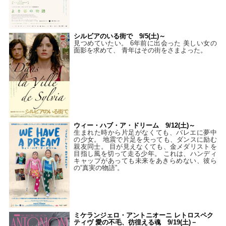
シルビアのいる街で 9/5(土)～
見つめていたい。 6年前に出会った 美しい女の
面影を求めて、 青年はその街をさまよった。
ウィー・ハブ・ア・ドリーム 9/12(土)～
生まれた時から片足がなくても、バレエに夢中
の少女。 地震で片足を失っても、ダンスに励む
親友同士。 目が見えなくても、金メダリストを
目指し風を切って走る少年。 これは、ハンディ
キャップがあっても未来をあきらめない、彼ら
の“真実の物語”。
ミケランジェロ・アントニオーニ レトロスペク
ティヴ 愛の不毛、彷徨える魂 9/19(土)－