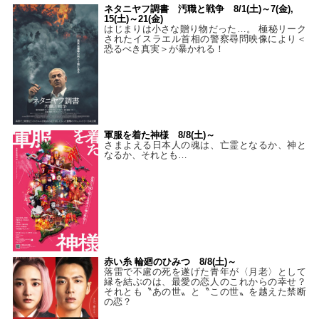
ネタニヤフ調書 汚職と戦争 8/1(土)～7(金),
15(土)～21(金)
はじまりは小さな贈り物だった…。 極秘リーク
されたイスラエル首相の警察尋問映像により＜
恐るべき真実＞が暴かれる！
軍服を着た神様 8/8(土)～
さまよえる日本人の魂は、亡霊となるか、神と
なるか、それとも…
赤い糸 輪廻のひみつ 8/8(土)～
落雷で不慮の死を遂げた青年が〈月老〉として
縁を結ぶのは、最愛の恋人のこれからの幸せ？
それとも〝あの世〟と〝この世〟を越えた禁断
の恋？