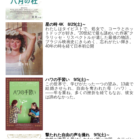
星の時 4K 8/29(土)～
わたしはタイピストで、処⼥で、コーラとホッ
トドッグが好き。“20世紀で最も謎めいた作家”ク
ラリッセ・リスペクトルが遺した最後の物語。
ブラジル映画史にきらめく、忘れがたい輝き。
40年の時を経て⽇本初公開
ハワの手習い 9/5(土)～
この世界で、学びがたった一つの望み。13歳で
結婚させられ、自由を奪われた母〈ハワ〉。
——年を重ね、多くの挫折を経てもなお、彼女
は諦めなかった。
撃たれた自由の声を撮れ 9/5(土)～