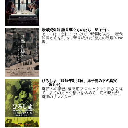
原爆資料館 語り継ぐものたち 8/1(土)～
そこには、忘れてはいけない時間がある。 歴代
館長が命を削って守り続けた”歴史の現場”の全
容。
ひろしま－1945年8月6日、原子雲の下の真実
－ 8/1(土)～
奇跡への情熱[核廃絶プロジェクト] 長きを経
て、多くの方々の想いを込めて、幻の映画が、
奇跡のリマスター