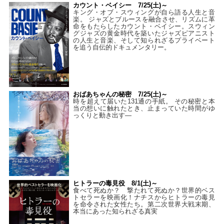
カウント・ベイシー 7/25(土)～
キング・オブ・スウィングが自ら語る人生と音
楽。 ジャズとブルースを融合させ、リズムに革
命をもたらしたカウント・ベイシー。スウィン
グジャズの黄金時代を築いたジャズピアニスト
の人生と音楽、そして知られざるプライベート
を追う自伝的ドキュメンタリー。
おばあちゃんの秘密 7/25(土)～
時を超えて届いた131通の手紙。 その秘密と本
当の想いに触れたとき、止まっていた時間がゆ
っくりと動き出す―
ヒトラーの毒見役 8/1(土)～
食べて死ぬか？ 撃たれて死ぬか？世界的ベス
トセラーを映画化！ナチスからヒトラーの毒見
を命令された女性たち。第二次世界大戦末期、
本当にあった知られざる真実