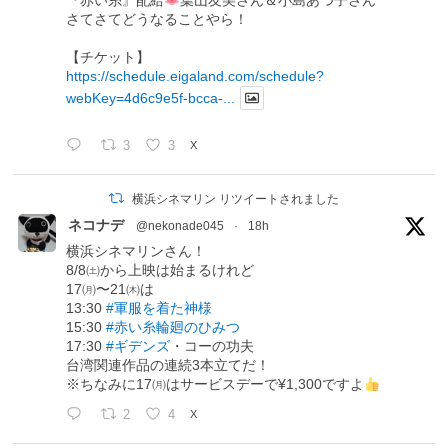
『赤い糸』配給
葉山友美さん＆小島あつ子さん
さてさてどうなることやら！
【チケット】
https://schedule.eigaland.com/schedule?
webKey=4d6c9e5f-bcca-...
3
3
X
横浜シネマリン リツイートされました
ネコナデ
@nekonade045
·
18h
横浜シネマリンさん！
8/8㈯から上映は始まるけれど
17㈪〜21㈭は
13:30
#軍服を着た神様
15:30
#赤い糸輪廻のひみつ
17:30
#ギデンズ
・コーの功夫
台湾関連作品の連続3本立てだ！
※ちなみに17㈪はサービスデーで¥1,300ですよ
2
4
X