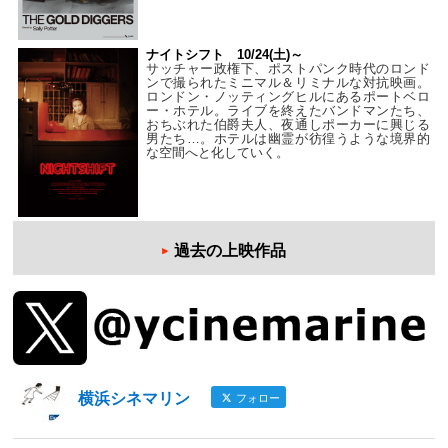
ナイトシフト 10/24(土)～
サッチャー政権下、ポストパンク時代のロンド
ンで撮られたミニマル＆リミナルな対抗映画。
ロンドン・ノッティングヒルにあるポートベロ
ー・ホテル。ライブを終えたバンドマンたち、
おちぶれた伯爵夫人、夜通しポーカーに興じる
男たち…。ホテルは幽霊が彷徨うような境界的
な空間へと化していく。
過去の上映作品
横浜シネマリン
フォロー