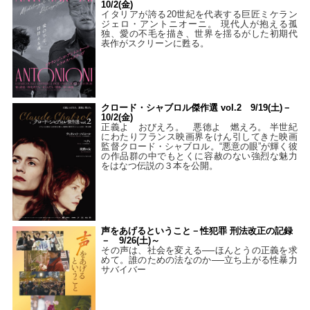
10/2(金)
イタリアが誇る20世紀を代表する巨匠ミケラン
ジェロ・アントニオーニ。 現代人が抱える孤
独、愛の不毛を描き、世界を揺るがした初期代
表作がスクリーンに甦る。
クロード・シャブロル傑作選 vol.2 9/19(土)－
10/2(金)
正義よ おびえろ。 悪徳よ 燃えろ。 半世紀
にわたりフランス映画界をけん引してきた映画
監督クロード・シャブロル。“悪意の眼”が輝く彼
の作品群の中でもとくに容赦のない強烈な魅力
をはなつ伝説の３本を公開。
声をあげるということ－性犯罪 刑法改正の記録
－ 9/26(土)～
その声は、社会を変える──ほんとうの正義を求
めて。誰のための法なのか──立ち上がる性暴力
サバイバー