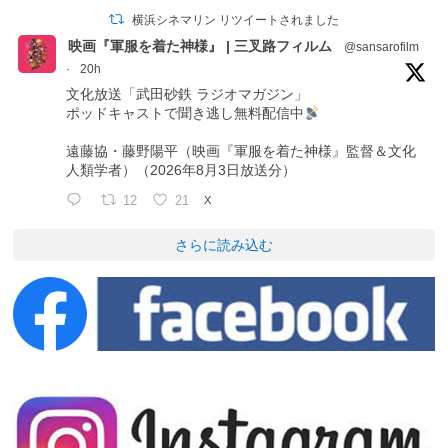
横浜シネマリン リツイートされました
映画『軍服を着た神様』 | 三叉路フィルム
@sansarofilm
·
20h
文化放送「武田砂鉄 ラジオマガジン」
ポッドキャストで聞き逃し無料配信中
遠藤協・藤野陽平（映画『軍服を着た神様』監督＆文化
人類学者）（2026年8月3日放送分）
12
21
X
さらに読み込む