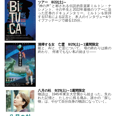
ツアー 8/22(土)～
“神の声” と称される伝説的音楽家ミルトン・ナ
シメント、その半生と2022年最後のツアーに迫
った圧巻のドキュメンタリー。ミルトンを崇拝
する57名による証言と、本人のインタヴュー&ラ
イブフッテージで綴る115分。
清掃する女 亡霊 8/29(土)～1週間限定
能と、AIと、亡霊について。 母の終わりは娘の
終わり、 何者でもない私の始まり――
八月の杜 8/29(土)～1週間限定
物語は、1945年東京大空襲から始まった。失わ
れた記憶と、たしかに残る痛み。誰かの「探し
物」は、やがて自分自身の物語になっていく。