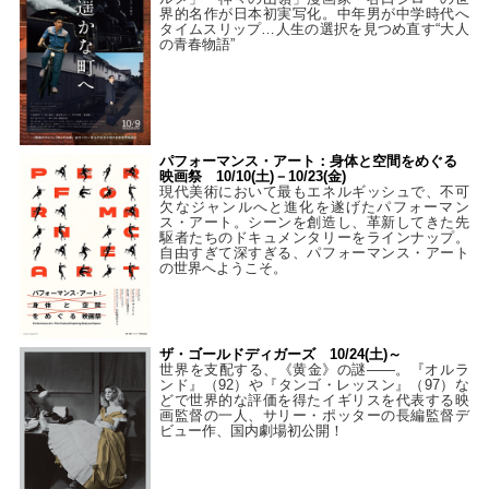
界的名作が日本初実写化。中年男が中学時代へ
タイムスリップ…人生の選択を見つめ直す“大人
の青春物語”
パフォーマンス・アート：身体と空間をめぐる
映画祭 10/10(土)－10/23(金)
現代美術において最もエネルギッシュで、不可
欠なジャンルへと進化を遂げたパフォーマン
ス・アート。シーンを創造し、革新してきた先
駆者たちのドキュメンタリーをラインナップ。
自由すぎて深すぎる、パフォーマンス・アート
の世界へようこそ。
ザ・ゴールドディガーズ 10/24(土)～
世界を支配する、《黄金》の謎――。『オルラ
ンド』（92）や『タンゴ・レッスン』（97）な
どで世界的な評価を得たイギリスを代表する映
画監督の一人、サリー・ポッターの長編監督デ
ビュー作、国内劇場初公開！