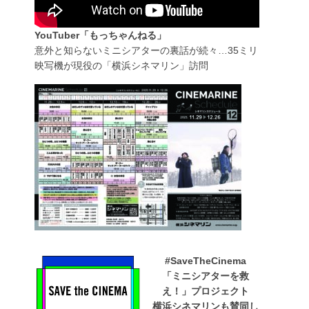
YouTuber「もっちゃんねる」
意外と知らないミニシアターの裏話が続々…35ミリ
映写機が現役の「横浜シネマリン」訪問
#SaveTheCinema
「ミニシアターを救
え！」プロジェクト
横浜シネマリンも賛同し