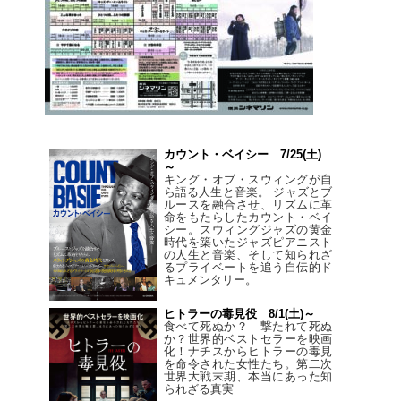
カウント・ベイシー 7/25(土)
～
キング・オブ・スウィングが自
ら語る人生と音楽。 ジャズとブ
ルースを融合させ、リズムに革
命をもたらしたカウント・ベイ
シー。スウィングジャズの黄金
時代を築いたジャズピアニスト
の人生と音楽、そして知られざ
るプライベートを追う自伝的ド
キュメンタリー。
ヒトラーの毒見役 8/1(土)～
食べて死ぬか？ 撃たれて死ぬ
か？世界的ベストセラーを映画
化！ナチスからヒトラーの毒見
を命令された女性たち。第二次
世界大戦末期、本当にあった知
られざる真実