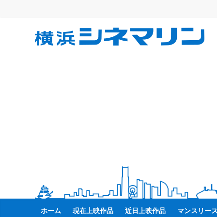
コ
ン
テ
横
ン
ツ
へ
浜
ス
キ
シ
ッ
プ
ネ
マ
リ
ン
ホーム
現在上映作品
近日上映作品
マンスリー