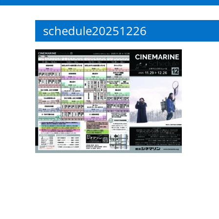
観
た
schedule20251226
い
映
画
は
こ
の
街
で