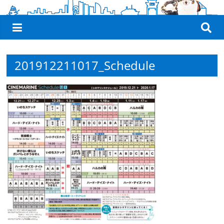
観
た
い
映
201912211017_Schedule
画
は
こ
の
街
で