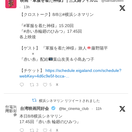
映画『軍服を着た神様』 | 三叉路フィルム
@sansarofilm
·
13h
【クロストーク】8/8㊏#横浜シネマリン
『#軍服を着た神様』15:20回
『#赤い糸輪廻のひみつ』17:45回
各上映後
【ゲスト】 『軍服を着た神様』旅人
藤野陽平
×
『赤い糸』配給
葉山友美＆小島あつ子
【チケット】
https://schedule.eigaland.com/schedule?
webKey=4d6c9e5f-bcca-...
3
5
X
横浜シネマリン リツイートされました
台湾映画同好会
@tw_cinema_club
·
11h
本日8/8横浜シネマリン
17:45回『赤い糸 輪廻のひみつ』
2
4
X