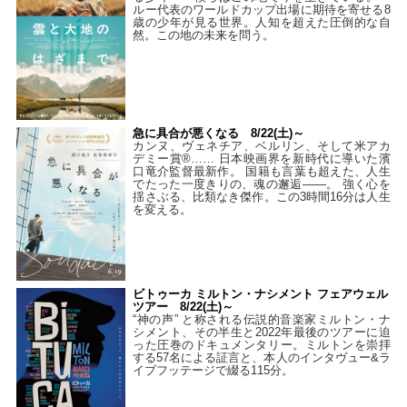
ルー代表のワールドカップ出場に期待を寄せる8
歳の少年が見る世界。人知を超えた圧倒的な自
然。この地の未来を問う。
急に具合が悪くなる 8/22(土)～
カンヌ、ヴェネチア、ベルリン、そして米アカ
デミー賞®…… 日本映画界を新時代に導いた濱
口竜介監督最新作。 国籍も言葉も超えた、人生
でたった一度きりの、魂の邂逅――。 強く心を
揺さぶる、比類なき傑作。この3時間16分は人生
を変える。
ビトゥーカ ミルトン・ナシメント フェアウェル
ツアー 8/22(土)～
“神の声” と称される伝説的音楽家ミルトン・ナ
シメント、その半生と2022年最後のツアーに迫
った圧巻のドキュメンタリー。ミルトンを崇拝
する57名による証言と、本人のインタヴュー&ラ
イブフッテージで綴る115分。