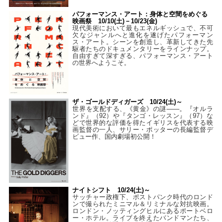
パフォーマンス・アート：身体と空間をめぐる
映画祭 10/10(土)－10/23(金)
現代美術において最もエネルギッシュで、不可
欠なジャンルへと進化を遂げたパフォーマン
ス・アート。シーンを創造し、革新してきた先
駆者たちのドキュメンタリーをラインナップ。
自由すぎて深すぎる、パフォーマンス・アート
の世界へようこそ。
ザ・ゴールドディガーズ 10/24(土)～
世界を支配する、《黄金》の謎――。『オルラ
ンド』（92）や『タンゴ・レッスン』（97）な
どで世界的な評価を得たイギリスを代表する映
画監督の一人、サリー・ポッターの長編監督デ
ビュー作、国内劇場初公開！
ナイトシフト 10/24(土)～
サッチャー政権下、ポストパンク時代のロンド
ンで撮られたミニマル＆リミナルな対抗映画。
ロンドン・ノッティングヒルにあるポートベロ
ー・ホテル。ライブを終えたバンドマンたち、