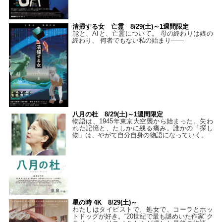
清掃する女 亡霊 8/29(土)～1週間限定
能と、AIと、亡霊について。 母の終わりは娘の
終わり、 何者でもない私の始まり――
八月の杜 8/29(土)～1週間限定
物語は、1945年東京大空襲から始まった。失わ
れた記憶と、たしかに残る痛み。誰かの「探し
物」は、やがて自分自身の物語になっていく。
星の時 4K 8/29(土)～
わたしはタイピストで、処⼥で、コーラとホッ
トドッグが好き。“20世紀で最も謎めいた作家”ク