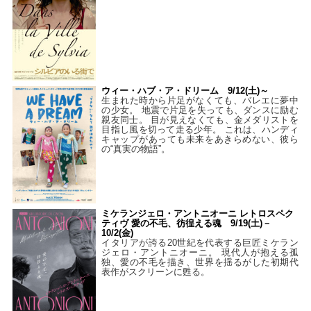
ウィー・ハブ・ア・ドリーム 9/12(土)～
生まれた時から片足がなくても、バレエに夢中
の少女。 地震で片足を失っても、ダンスに励む
親友同士。 目が見えなくても、金メダリストを
目指し風を切って走る少年。 これは、ハンディ
キャップがあっても未来をあきらめない、彼ら
の“真実の物語”。
ミケランジェロ・アントニオーニ レトロスペク
ティヴ 愛の不毛、彷徨える魂 9/19(土)－
10/2(金)
イタリアが誇る20世紀を代表する巨匠ミケラン
ジェロ・アントニオーニ。 現代人が抱える孤
独、愛の不毛を描き、世界を揺るがした初期代
表作がスクリーンに甦る。