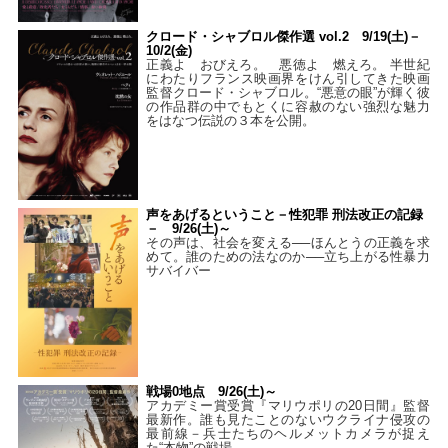
クロード・シャブロル傑作選 vol.2 9/19(土)－
10/2(金)
正義よ おびえろ。 悪徳よ 燃えろ。 半世紀
にわたりフランス映画界をけん引してきた映画
監督クロード・シャブロル。“悪意の眼”が輝く彼
の作品群の中でもとくに容赦のない強烈な魅力
をはなつ伝説の３本を公開。
声をあげるということ－性犯罪 刑法改正の記録
－ 9/26(土)～
その声は、社会を変える──ほんとうの正義を求
めて。誰のための法なのか──立ち上がる性暴力
サバイバー
戦場0地点 9/26(土)～
アカデミー賞受賞『マリウポリの20日間』監督
最新作。誰も見たことのないウクライナ侵攻の
最前線－兵士たちのヘルメットカメラが捉え
た“本物”の戦場