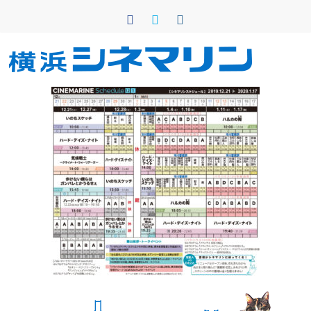
コ
ン
テ
ン
横
ツ
へ
浜
ス
キ
シ
ッ
プ
ネ
マ
リ
ン