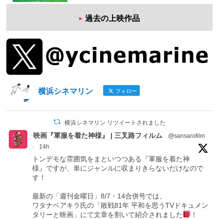
過去の上映作品
横浜シネマリン
フォロー
横浜シネマリン リツイートされました
映画『軍服を着た神様』 | 三叉路フィルム
@sansarofilm
·
14h
トンデモな雰囲気をまといつつある『軍服を着た神
様』ですが、単にジャンルに収まりきらないだけなので
す！
最新の「週刊金曜日」8/7・14合併号では、
ワタナベアキラ氏の「敗戦81年 平和を思うTVドキュメン
タリーと映画」にて文章を割いて紹介されました
！