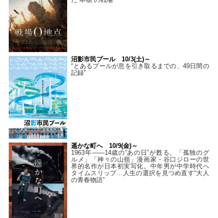
沼影市民プール 10/3(土)～
“とあるプールが息を引き取るまでの、49日間の
記録”
遥かな町へ 10/9(金)～
1963年――14歳の“あの日”が甦る。「孤独のグ
ルメ」「神々の山嶺」漫画家・谷口ジローの世
界的名作が日本初実写化。中年男が中学時代へ
タイムスリップ…人生の選択を見つめ直す“大人
の青春物語”