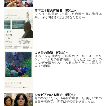
零下五十度の抑留者 9/5(土)～
シベリア抑留から生還した台湾出身の元日本
兵。 深く閉ざされた記憶をたどる—
よき谷の物語 9/5(土)～
スペインを代表する名匠ホセ・ルイス・ゲリ
ン、10年ぶりの新作長編。 行ったことがないの
になぜか懐かしい、ある土地とそこに暮らす
人々の物語――
シルビアのいる街で 9/5(土)～
見つめていたい。 6年前に出会った 美しい女の
面影を求めて、 青年はその街をさまよった。