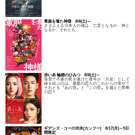
軍服を着た神様 8/8(土)～
さまよえる日本人の魂は、亡霊となるか、神と
なるか、それとも…
赤い糸 輪廻のひみつ 8/8(土)～
落雷で不慮の死を遂げた青年が〈月老〉として
縁を結ぶのは、最愛の恋人のこれからの幸せ？
それとも〝あの世〟と〝この世〟を越えた禁断
の恋？
ギデンズ・コーの功夫(カンフー) 8/17(月)～5日
間限定