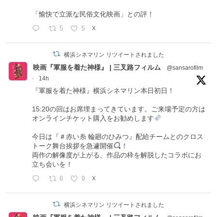
「愉快で立派な民俗文化映画」との評！
5
5
X
横浜シネマリン リツイートされました
映画『軍服を着た神様』 | 三叉路フィルム
@sansarofilm
·
14h
『軍服を着た神様』横浜シネマリン本日初日！
15:20の回はお席埋まってきています。ご来場予定の方は
オンラインチケット購入をお勧めします
今日は『＃赤い糸 輪廻のひみつ』配給チームとのクロス
トーク舞台挨拶を急遽開催
！
両作の解像度が上がる、作品の枠を解脱したコラボにお
立ち会いを！
6
9
X
横浜シネマリン リツイートされました