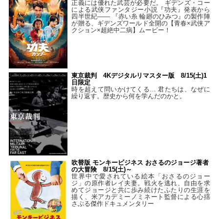
正義には優れた武芸が必要だ。 ギデンズ・コー
による武侠ファンタジー小説『功夫』発表から
四半世紀―― 『赤い糸 輪廻のひみつ』の製作陣
が贈る、ギデンズワールド全開の【青春×武侠ア
クション×超絶中二病】ムービー！
東京裁判 4Kデジタルリマスター版 8/15(土)1
日限定
時を超えて問いかけてくる… 君たちは、なぜに
繰り返す。歴史から何を学んだのかと。
吹替版 モンキービジネス おさるのジョージ著者
の大冒険 8/15(土)～
世界中で愛されている絵本「おさるのジョー
ジ」の原作者レイ夫妻。戦火を逃れ、自由を求
めてジョージと共に歩み続けたふたりの生涯を
描く、米アカデミーノミネート監督による心揺
さぶる傑作ドキュメンタリー