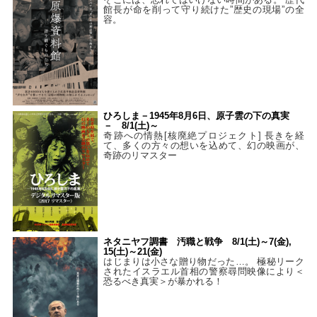
館長が命を削って守り続けた”歴史の現場”の全
容。
ひろしま－1945年8月6日、原子雲の下の真実
－ 8/1(土)～
奇跡への情熱[核廃絶プロジェクト] 長きを経
て、多くの方々の想いを込めて、幻の映画が、
奇跡のリマスター
ネタニヤフ調書 汚職と戦争 8/1(土)～7(金),
15(土)～21(金)
はじまりは小さな贈り物だった…。 極秘リーク
されたイスラエル首相の警察尋問映像により＜
恐るべき真実＞が暴かれる！