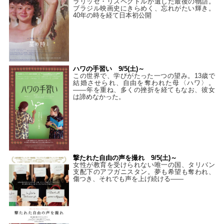
ラリッセ・リスペクトルが遺した最後の物語。
ブラジル映画史にきらめく、忘れがたい輝き。
40年の時を経て⽇本初公開
ハワの手習い 9/5(土)～
この世界で、学びがたった一つの望み。13歳で
結婚させられ、自由を奪われた母〈ハワ〉。
——年を重ね、多くの挫折を経てもなお、彼女
は諦めなかった。
撃たれた自由の声を撮れ 9/5(土)～
女性が教育を受けられない唯一の国、タリバン
支配下のアフガニスタン。夢も希望も奪われ、
傷つき、それでも声を上げ続ける——