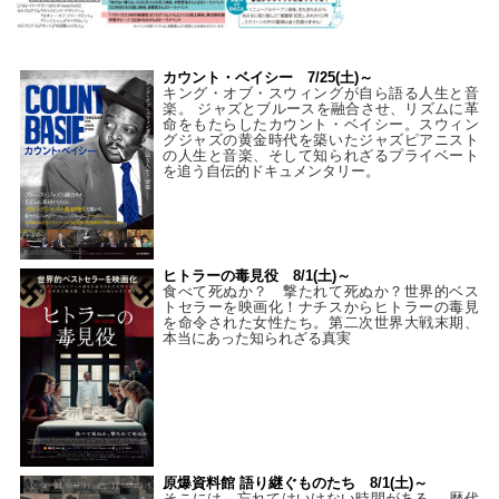
カウント・ベイシー 7/25(土)～
キング・オブ・スウィングが自ら語る人生と音
楽。 ジャズとブルースを融合させ、リズムに革
命をもたらしたカウント・ベイシー。スウィン
グジャズの黄金時代を築いたジャズピアニスト
の人生と音楽、そして知られざるプライベート
を追う自伝的ドキュメンタリー。
ヒトラーの毒見役 8/1(土)～
食べて死ぬか？ 撃たれて死ぬか？世界的ベス
トセラーを映画化！ナチスからヒトラーの毒見
を命令された女性たち。第二次世界大戦末期、
本当にあった知られざる真実
原爆資料館 語り継ぐものたち 8/1(土)～
そこには、忘れてはいけない時間がある。 歴代