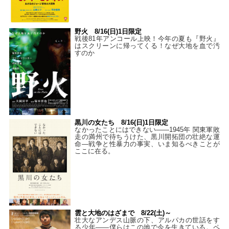
野火 8/16(日)1日限定
戦後81年アンコール上映！今年の夏も『野火』
はスクリーンに帰ってくる！なぜ大地を血で汚
すのか
黒川の女たち 8/16(日)1日限定
なかったことにはできない——1945年 関東軍敗
走の満州で待ちうけた、黒川開拓団の壮絶な運
命―戦争と性暴力の事実、いま知るべきことが
ここに在る。
雲と大地のはざまで 8/22(土)～
壮大なアンデス山脈の下、アルパカの世話をす
る少年――僕らはこの地で今を生きている。ペ