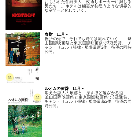
おちぶれた伯爵夫人、夜通しポーカーに興じる
男たち…。ホテルは幽霊が彷徨うような境界的
な空間へと化していく。
春樹 11月～
挫折の先で、それでも時間は流れていく—— 釜
山国際映画祭と東京国際映画祭で3冠受賞。 チ
ャン・リュル（張律）監督最新2作、待望の同時
公開。
ルオムの黄昏 11月～
消えた恋人の痕跡と、探すほど遠ざかる道——
釜山国際映画祭と東京国際映画祭で3冠受賞。
チャン・リュル（張律）監督最新2作、待望の同
時公開。