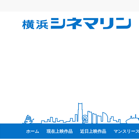
コ
ン
テ
横
ン
ツ
へ
浜
ス
キ
シ
ッ
プ
ネ
マ
リ
ン
ホーム
現在上映作品
近日上映作品
マンスリー