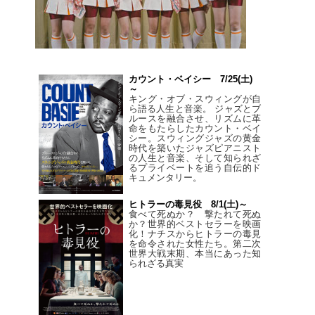
カウント・ベイシー 7/25(土)
～
キング・オブ・スウィングが自
ら語る人生と音楽。 ジャズとブ
ルースを融合させ、リズムに革
命をもたらしたカウント・ベイ
シー。スウィングジャズの黄金
時代を築いたジャズピアニスト
の人生と音楽、そして知られざ
るプライベートを追う自伝的ド
キュメンタリー。
ヒトラーの毒見役 8/1(土)～
食べて死ぬか？ 撃たれて死ぬ
か？世界的ベストセラーを映画
化！ナチスからヒトラーの毒見
を命令された女性たち。第二次
世界大戦末期、本当にあった知
られざる真実