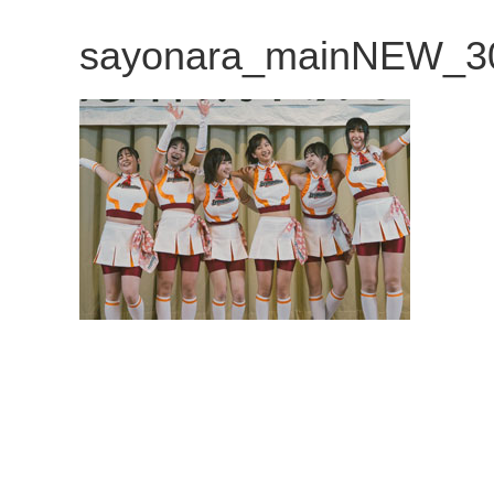
観
sayonara_mainNEW_3
た
い
映
画
は
こ
の
街
で