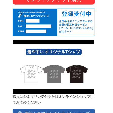
購入は
シネマリン受付
または
オンラインショップ
に
てお求めください