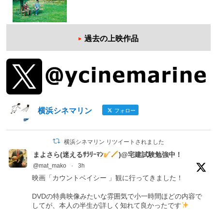
過去の上映作品
横浜シネマリン
フォロー
横浜シネマリン リツイートされました
まよさら(迷えるｻﾗﾘｰﾏﾝ
)@宅建試験勉強中！
@mat_mako
·
3h
映画「カウントベイシー 」観に行ってきました！
DVDの特典映像みたいな雰囲気で小一時間ほどの内容で
してが、本人の半生が詳しく知れて良かったです