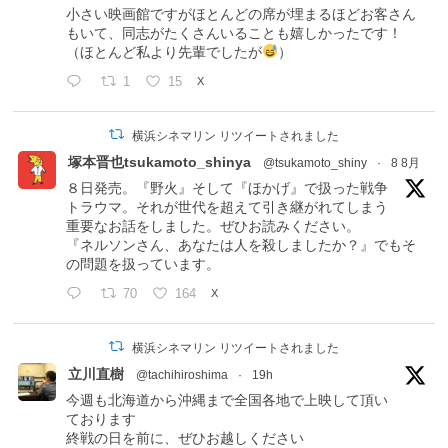
小さい映画館ですがほとんどの席が埋まるほどお客さん
もいて、同志がたくさんいることも嬉しかったです！
（ほとんど私より先輩でしたが
）
1
15
X
横浜シネマリン リツイートされました
塚本晋也tsukamoto_shinya
@tsukamoto_shiny
·
8 8月
８日発売。『野火』そして『ほかげ』で扱った戦争
トラウマ。それが世代を超えて引き継がれてしまう
重要なお話をしました。ぜひお読みください。
『ネルソンさん、あなたは人を殺しましたか？』でもそ
の問題を扱っています。
70
164
X
横浜シネマリン リツイートされました
立川直樹
@tachihiroshima
·
19h
今週も北海道から沖縄まで全国各地で上映して頂い
ております
終戦の日を前に、ぜひお越しください