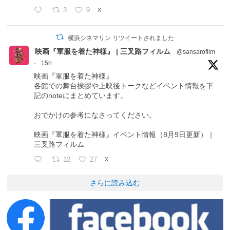
3
9
X
横浜シネマリン リツイートされました
映画『軍服を着た神様』 | 三叉路フィルム
@sansarofilm
·
15h
映画『軍服を着た神様』
各館での舞台挨拶や上映後トークなどイベント情報を下
記のnoteにまとめています。
おでかけの参考になさってください。
映画『軍服を着た神様』イベント情報（8月9日更新）｜
三叉路フィルム
12
27
X
さらに読み込む