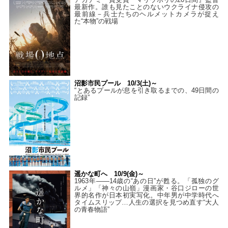
最新作。誰も見たことのないウクライナ侵攻の
最前線－兵士たちのヘルメットカメラが捉え
た“本物”の戦場
沼影市民プール 10/3(土)～
“とあるプールが息を引き取るまでの、49日間の
記録”
遥かな町へ 10/9(金)～
1963年――14歳の“あの日”が甦る。「孤独のグ
ルメ」「神々の山嶺」漫画家・谷口ジローの世
界的名作が日本初実写化。中年男が中学時代へ
タイムスリップ…人生の選択を見つめ直す“大人
の青春物語”