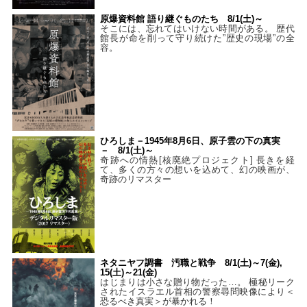
原爆資料館 語り継ぐものたち 8/1(土)～
そこには、忘れてはいけない時間がある。 歴代
館長が命を削って守り続けた”歴史の現場”の全
容。
ひろしま－1945年8月6日、原子雲の下の真実
－ 8/1(土)～
奇跡への情熱[核廃絶プロジェクト] 長きを経
て、多くの方々の想いを込めて、幻の映画が、
奇跡のリマスター
ネタニヤフ調書 汚職と戦争 8/1(土)～7(金),
15(土)～21(金)
はじまりは小さな贈り物だった…。 極秘リーク
されたイスラエル首相の警察尋問映像により＜
恐るべき真実＞が暴かれる！