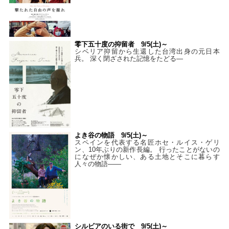
零下五十度の抑留者 9/5(土)～
シベリア抑留から生還した台湾出身の元日本
兵。 深く閉ざされた記憶をたどる—
よき谷の物語 9/5(土)～
スペインを代表する名匠ホセ・ルイス・ゲリ
ン、10年ぶりの新作長編。 行ったことがないの
になぜか懐かしい、ある土地とそこに暮らす
人々の物語――
シルビアのいる街で 9/5(土)～