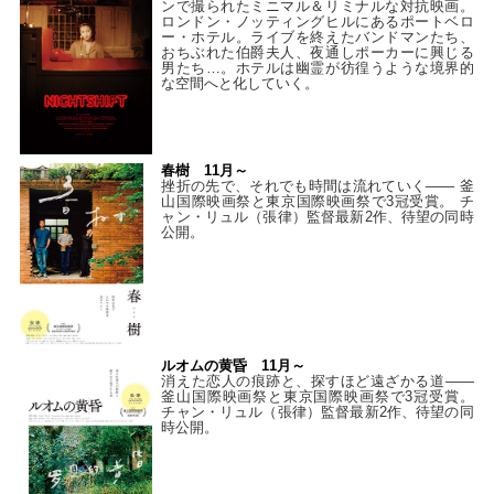
ンで撮られたミニマル＆リミナルな対抗映画。
ロンドン・ノッティングヒルにあるポートベロ
ー・ホテル。ライブを終えたバンドマンたち、
おちぶれた伯爵夫人、夜通しポーカーに興じる
男たち…。ホテルは幽霊が彷徨うような境界的
な空間へと化していく。
春樹 11月～
挫折の先で、それでも時間は流れていく—— 釜
山国際映画祭と東京国際映画祭で3冠受賞。 チ
ャン・リュル（張律）監督最新2作、待望の同時
公開。
ルオムの黄昏 11月～
消えた恋人の痕跡と、探すほど遠ざかる道——
釜山国際映画祭と東京国際映画祭で3冠受賞。
チャン・リュル（張律）監督最新2作、待望の同
時公開。