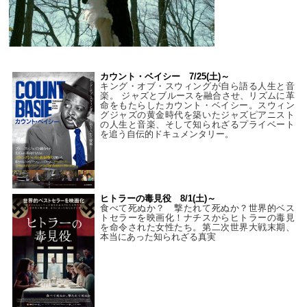
カウント・ベイシー 7/25(土)～
キング・オブ・スウィングが自ら語る人生と音
楽。 ジャズとブルースを融合させ、リズムに革
命をもたらしたカウント・ベイシー。スウィン
グジャズの黄金時代を築いたジャズピアニスト
の人生と音楽、そして知られざるプライベート
を追う自伝的ドキュメンタリー。
ヒトラーの毒見役 8/1(土)～
食べて死ぬか？ 撃たれて死ぬか？世界的ベス
トセラーを映画化！ナチスからヒトラーの毒見
を命令された女性たち。第二次世界大戦末期、
本当にあった知られざる真実