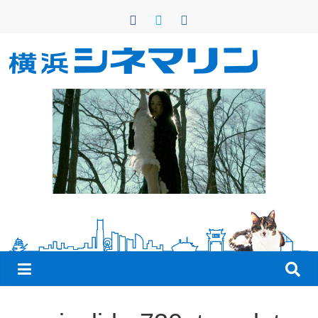
コ
ン
テ
ン
横
ツ
へ
浜
ス
キ
シ
ッ
プ
ネ
マ
リ
ン