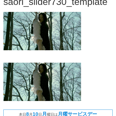
saori_slider730_template
観
た
い
映
画
は
こ
の
街
で
8
10
月
月曜サービスデー
本日
月
日
曜日は