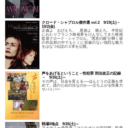
クロード・シャブロル傑作選 vol.2 9/19(土)－
10/2(金)
正義よ おびえろ。 悪徳よ 燃えろ。 半世紀
にわたりフランス映画界をけん引してきた映画
監督クロード・シャブロル。“悪意の眼”が輝く彼
の作品群の中でもとくに容赦のない強烈な魅力
をはなつ伝説の３本を公開。
声をあげるということ－性犯罪 刑法改正の記録
－ 9/26(土)～
その声は、社会を変える──ほんとうの正義を求
めて。誰のための法なのか──立ち上がる性暴力
サバイバー
戦場0地点 9/26(土)～
アカデミー賞受賞『マリウポリの20日間』監督