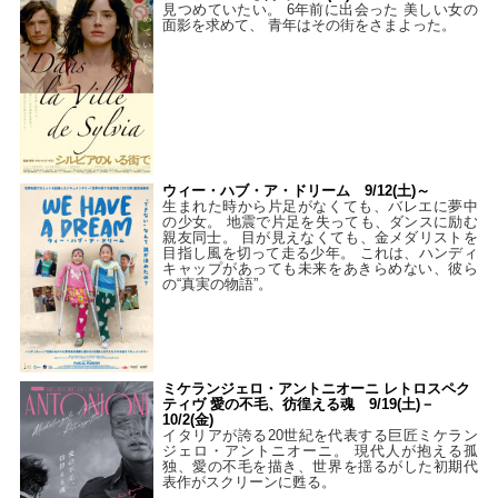
見つめていたい。 6年前に出会った 美しい女の
面影を求めて、 青年はその街をさまよった。
ウィー・ハブ・ア・ドリーム 9/12(土)～
生まれた時から片足がなくても、バレエに夢中
の少女。 地震で片足を失っても、ダンスに励む
親友同士。 目が見えなくても、金メダリストを
目指し風を切って走る少年。 これは、ハンディ
キャップがあっても未来をあきらめない、彼ら
の“真実の物語”。
ミケランジェロ・アントニオーニ レトロスペク
ティヴ 愛の不毛、彷徨える魂 9/19(土)－
10/2(金)
イタリアが誇る20世紀を代表する巨匠ミケラン
ジェロ・アントニオーニ。 現代人が抱える孤
独、愛の不毛を描き、世界を揺るがした初期代
表作がスクリーンに甦る。