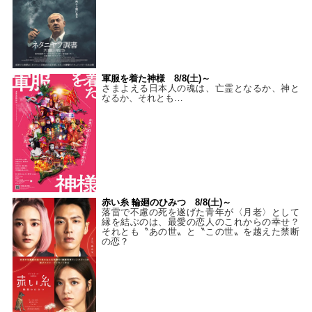
軍服を着た神様 8/8(土)～
さまよえる日本人の魂は、亡霊となるか、神と
なるか、それとも…
赤い糸 輪廻のひみつ 8/8(土)～
落雷で不慮の死を遂げた青年が〈月老〉として
縁を結ぶのは、最愛の恋人のこれからの幸せ？
それとも〝あの世〟と〝この世〟を越えた禁断
の恋？