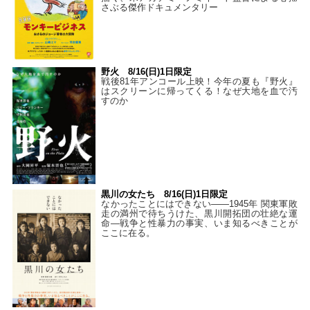
さぶる傑作ドキュメンタリー
野火 8/16(日)1日限定
戦後81年アンコール上映！今年の夏も『野火』
はスクリーンに帰ってくる！なぜ大地を血で汚
すのか
黒川の女たち 8/16(日)1日限定
なかったことにはできない——1945年 関東軍敗
走の満州で待ちうけた、黒川開拓団の壮絶な運
命―戦争と性暴力の事実、いま知るべきことが
ここに在る。