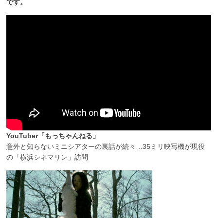
です。
YouTuber「もっちゃんねる」
意外と知らないミニシアターの裏話が続々…35ミリ映写機が現役
の「横浜シネマリン」訪問