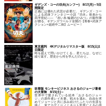
ギデンズ・コーの功夫(カンフー) 8/17(月)～5日
間限定
正義には優れた武芸が必要だ。 ギデンズ・コー
による武侠ファンタジー小説『功夫』発表から
四半世紀―― 『赤い糸 輪廻のひみつ』の製作陣
が贈る、ギデンズワールド全開の【青春×武侠ア
クション×超絶中二病】ムービー！
東京裁判 4Kデジタルリマスター版 8/15(土)1
日限定
時を超えて問いかけてくる… 君たちは、なぜに
繰り返す。歴史から何を学んだのかと。
吹替版 モンキービジネス おさるのジョージ著者
の大冒険 8/15(土)～
世界中で愛されている絵本「おさるのジョー
ジ」の原作者レイ夫妻。戦火を逃れ、自由を求
めてジョージと共に歩み続けたふたりの生涯を
描く、米アカデミーノミネート監督による心揺