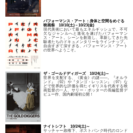
パフォーマンス・アート：身体と空間をめぐる
映画祭 10/10(土)－10/23(金)
現代美術において最もエネルギッシュで、不可
欠なジャンルへと進化を遂げたパフォーマン
ス・アート。シーンを創造し、革新してきた先
駆者たちのドキュメンタリーをラインナップ。
自由すぎて深すぎる、パフォーマンス・アート
の世界へようこそ。
ザ・ゴールドディガーズ 10/24(土)～
世界を支配する、《黄金》の謎――。『オルラ
ンド』（92）や『タンゴ・レッスン』（97）な
どで世界的な評価を得たイギリスを代表する映
画監督の一人、サリー・ポッターの長編監督デ
ビュー作、国内劇場初公開！
ナイトシフト 10/24(土)～
サッチャー政権下、ポストパンク時代のロンド