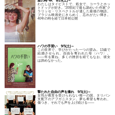
星の時 4K 8/29(土)～
わたしはタイピストで、処⼥で、コーラとホッ
トドッグが好き。“20世紀で最も謎めいた作家”ク
ラリッセ・リスペクトルが遺した最後の物語。
ブラジル映画史にきらめく、忘れがたい輝き。
40年の時を経て⽇本初公開
ハワの手習い 9/5(土)～
この世界で、学びがたった一つの望み。13歳で
結婚させられ、自由を奪われた母〈ハワ〉。
——年を重ね、多くの挫折を経てもなお、彼女
は諦めなかった。
撃たれた自由の声を撮れ 9/5(土)～
女性が教育を受けられない唯一の国、タリバン
支配下のアフガニスタン。夢も希望も奪われ、
傷つき、それでも声を上げ続ける——