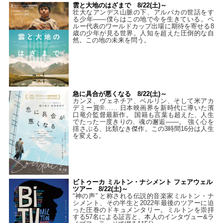
雲と大地のはざまで 8/22(土)～
壮大なアンデス山脈の下、アルパカの世話をす
る少年――僕らはこの地で今を生きている。ペ
ルー代表のワールドカップ出場に期待を寄せる8
歳の少年が見る世界。人知を超えた圧倒的な自
然。この地の未来を問う。
急に具合が悪くなる 8/22(土)～
カンヌ、ヴェネチア、ベルリン、そして米アカ
デミー賞®…… 日本映画界を新時代に導いた濱
口竜介監督最新作。 国籍も言葉も超えた、人生
でたった一度きりの、魂の邂逅――。 強く心を
揺さぶる、比類なき傑作。この3時間16分は人生
を変える。
ビトゥーカ ミルトン・ナシメント フェアウェル
ツアー 8/22(土)～
“神の声” と称される伝説的音楽家ミルトン・ナ
シメント、その半生と2022年最後のツアーに迫
った圧巻のドキュメンタリー。ミルトンを崇拝
する57名による証言と、本人のインタヴュー&ラ