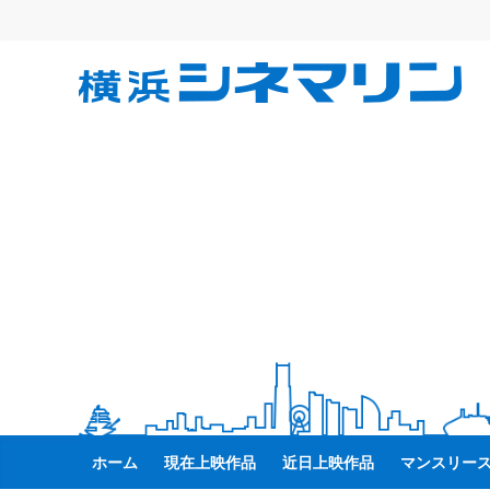
コ
ン
テ
横
ン
ツ
へ
浜
ス
キ
シ
ッ
プ
ネ
マ
リ
ン
ホーム
現在上映作品
近日上映作品
マンスリー