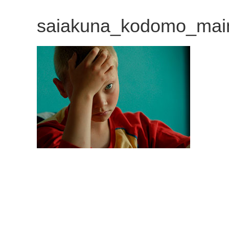
観
saiakuna_kodomo_mai
た
い
映
画
は
こ
の
街
で