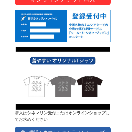
購入は
シネマリン受付
または
オンラインショップ
に
てお求めください