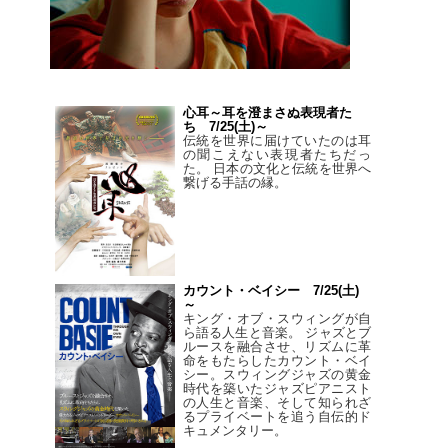
心耳～耳を澄まさぬ表現者た
ち 7/25(土)～
伝統を世界に届けていたのは耳
の聞こえない表現者たちだっ
た。 日本の文化と伝統を世界へ
繋げる手話の縁。
カウント・ベイシー 7/25(土)
～
キング・オブ・スウィングが自
ら語る人生と音楽。 ジャズとブ
ルースを融合させ、リズムに革
命をもたらしたカウント・ベイ
シー。スウィングジャズの黄金
時代を築いたジャズピアニスト
の人生と音楽、そして知られざ
るプライベートを追う自伝的ド
キュメンタリー。