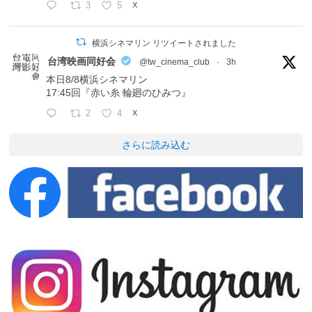
3
5
X
横浜シネマリン リツイートされました
台湾映画同好会
@tw_cinema_club
·
3h
本日8/8横浜シネマリン
17:45回『赤い糸 輪廻のひみつ』
2
4
X
さらに読み込む