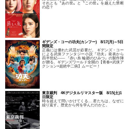
それとも〝あの世〟と〝この世〟を越えた禁断
の恋？
ギデンズ・コーの功夫(カンフー) 8/17(月)～5日
間限定
正義には優れた武芸が必要だ。 ギデンズ・コー
による武侠ファンタジー小説『功夫』発表から
四半世紀―― 『赤い糸 輪廻のひみつ』の製作陣
が贈る、ギデンズワールド全開の【青春×武侠ア
クション×超絶中二病】ムービー！
東京裁判 4Kデジタルリマスター版 8/15(土)1
日限定
時を超えて問いかけてくる… 君たちは、なぜに
繰り返す。歴史から何を学んだのかと。