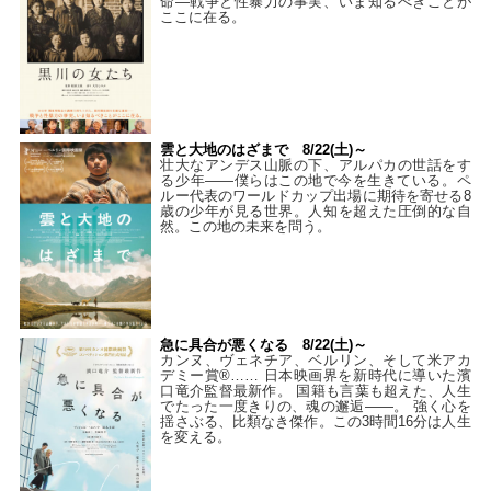
命―戦争と性暴力の事実、いま知るべきことが
ここに在る。
雲と大地のはざまで 8/22(土)～
壮大なアンデス山脈の下、アルパカの世話をす
る少年――僕らはこの地で今を生きている。ペ
ルー代表のワールドカップ出場に期待を寄せる8
歳の少年が見る世界。人知を超えた圧倒的な自
然。この地の未来を問う。
急に具合が悪くなる 8/22(土)～
カンヌ、ヴェネチア、ベルリン、そして米アカ
デミー賞®…… 日本映画界を新時代に導いた濱
口竜介監督最新作。 国籍も言葉も超えた、人生
でたった一度きりの、魂の邂逅――。 強く心を
揺さぶる、比類なき傑作。この3時間16分は人生
を変える。