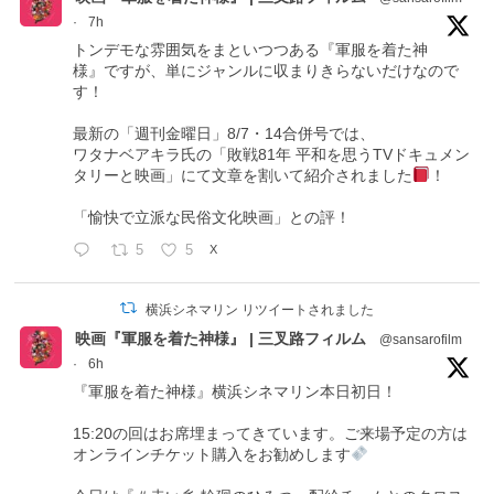
·
7h
トンデモな雰囲気をまといつつある『軍服を着た神
様』ですが、単にジャンルに収まりきらないだけなので
す！
最新の「週刊金曜日」8/7・14合併号では、
ワタナベアキラ氏の「敗戦81年 平和を思うTVドキュメン
タリーと映画」にて文章を割いて紹介されました
！
「愉快で立派な民俗文化映画」との評！
5
5
X
横浜シネマリン リツイートされました
映画『軍服を着た神様』 | 三叉路フィルム
@sansarofilm
·
6h
『軍服を着た神様』横浜シネマリン本日初日！
15:20の回はお席埋まってきています。ご来場予定の方は
オンラインチケット購入をお勧めします