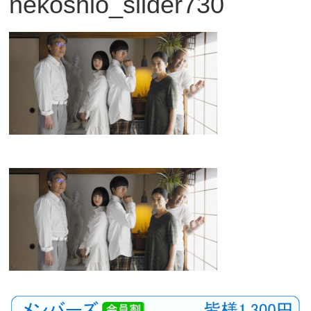
nekoshio_slider730
観
た
い
映
画
は
こ
の
街
で