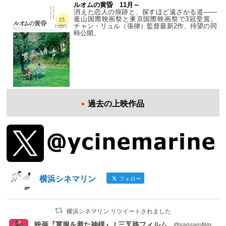
ルオムの黄昏 11月～
消えた恋人の痕跡と、探すほど遠ざかる道——
釜山国際映画祭と東京国際映画祭で3冠受賞。
チャン・リュル（張律）監督最新2作、待望の同
時公開。
過去の上映作品
横浜シネマリン
フォロー
横浜シネマリン リツイートされました
映画『軍服を着た神様』 | 三叉路フィルム
@sansarofilm