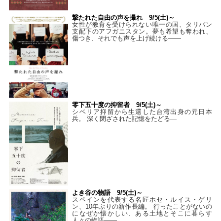
撃たれた自由の声を撮れ 9/5(土)～
女性が教育を受けられない唯一の国、タリバン
支配下のアフガニスタン。夢も希望も奪われ、
傷つき、それでも声を上げ続ける——
零下五十度の抑留者 9/5(土)～
シベリア抑留から生還した台湾出身の元日本
兵。 深く閉ざされた記憶をたどる—
よき谷の物語 9/5(土)～
スペインを代表する名匠ホセ・ルイス・ゲリ
ン、10年ぶりの新作長編。 行ったことがないの
になぜか懐かしい、ある土地とそこに暮らす
人々の物語――