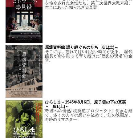
を命令された女性たち。第二次世界大戦末期、
本当にあった知られざる真実
原爆資料館 語り継ぐものたち 8/1(土)～
そこには、忘れてはいけない時間がある。 歴代
館長が命を削って守り続けた”歴史の現場”の全
容。
ひろしま－1945年8月6日、原子雲の下の真実
－ 8/1(土)～
奇跡への情熱[核廃絶プロジェクト] 長きを経
て、多くの方々の想いを込めて、幻の映画が、
奇跡のリマスター