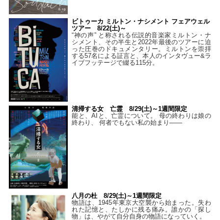
ビトゥーカ ミルトン・ナシメント フェアウェル
ツアー 8/22(土)～
“神の声” と称される伝説的音楽家ミルトン・ナ
シメント、その半生と2022年最後のツアーに迫
った圧巻のドキュメンタリー。ミルトンを崇拝
する57名による証言と、本人のインタヴュー&ラ
イブフッテージで綴る115分。
清掃する女 亡霊 8/29(土)～1週間限定
能と、AIと、亡霊について。 母の終わりは娘の
終わり、 何者でもない私の始まり――
八月の杜 8/29(土)～1週間限定
物語は、1945年東京大空襲から始まった。失わ
れた記憶と、たしかに残る痛み。誰かの「探し
物」は、やがて自分自身の物語になっていく。