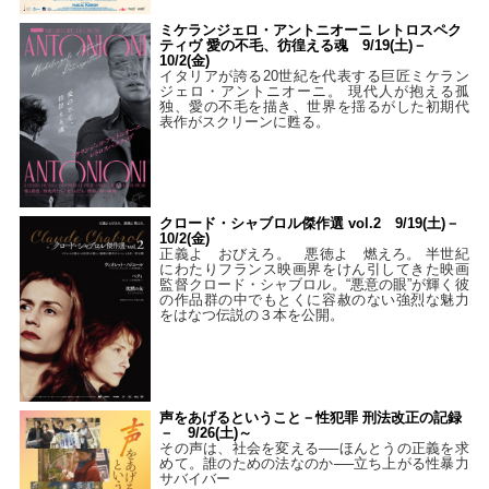
ミケランジェロ・アントニオーニ レトロスペク
ティヴ 愛の不毛、彷徨える魂 9/19(土)－
10/2(金)
イタリアが誇る20世紀を代表する巨匠ミケラン
ジェロ・アントニオーニ。 現代人が抱える孤
独、愛の不毛を描き、世界を揺るがした初期代
表作がスクリーンに甦る。
クロード・シャブロル傑作選 vol.2 9/19(土)－
10/2(金)
正義よ おびえろ。 悪徳よ 燃えろ。 半世紀
にわたりフランス映画界をけん引してきた映画
監督クロード・シャブロル。“悪意の眼”が輝く彼
の作品群の中でもとくに容赦のない強烈な魅力
をはなつ伝説の３本を公開。
声をあげるということ－性犯罪 刑法改正の記録
－ 9/26(土)～
その声は、社会を変える──ほんとうの正義を求
めて。誰のための法なのか──立ち上がる性暴力
サバイバー