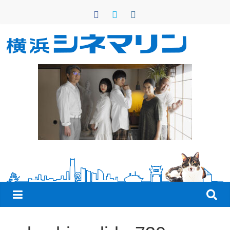
コ
ン
テ
ン
横
ツ
へ
浜
ス
キ
シ
ッ
プ
ネ
マ
リ
ン