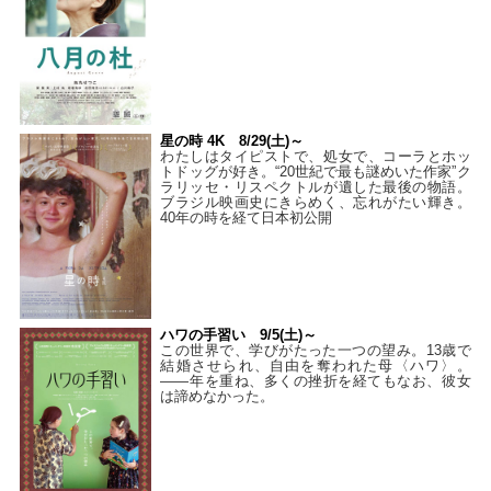
星の時 4K 8/29(土)～
わたしはタイピストで、処⼥で、コーラとホッ
トドッグが好き。“20世紀で最も謎めいた作家”ク
ラリッセ・リスペクトルが遺した最後の物語。
ブラジル映画史にきらめく、忘れがたい輝き。
40年の時を経て⽇本初公開
ハワの手習い 9/5(土)～
この世界で、学びがたった一つの望み。13歳で
結婚させられ、自由を奪われた母〈ハワ〉。
——年を重ね、多くの挫折を経てもなお、彼女
は諦めなかった。