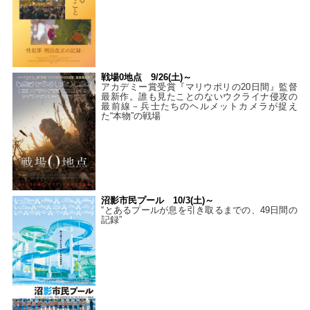
戦場0地点 9/26(土)～
アカデミー賞受賞『マリウポリの20日間』監督
最新作。誰も見たことのないウクライナ侵攻の
最前線－兵士たちのヘルメットカメラが捉え
た“本物”の戦場
沼影市民プール 10/3(土)～
“とあるプールが息を引き取るまでの、49日間の
記録”