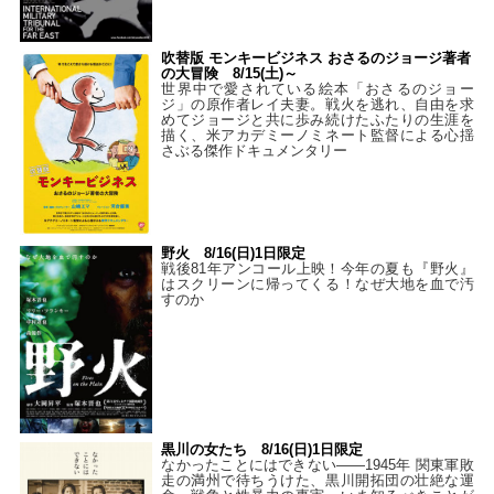
吹替版 モンキービジネス おさるのジョージ著者
の大冒険 8/15(土)～
世界中で愛されている絵本「おさるのジョー
ジ」の原作者レイ夫妻。戦火を逃れ、自由を求
めてジョージと共に歩み続けたふたりの生涯を
描く、米アカデミーノミネート監督による心揺
さぶる傑作ドキュメンタリー
野火 8/16(日)1日限定
戦後81年アンコール上映！今年の夏も『野火』
はスクリーンに帰ってくる！なぜ大地を血で汚
すのか
黒川の女たち 8/16(日)1日限定
なかったことにはできない——1945年 関東軍敗
走の満州で待ちうけた、黒川開拓団の壮絶な運