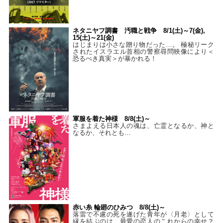
ネタニヤフ調書 汚職と戦争 8/1(土)～7(金),
15(土)～21(金)
はじまりは小さな贈り物だった…。 極秘リーク
されたイスラエル首相の警察尋問映像により＜
恐るべき真実＞が暴かれる！
軍服を着た神様 8/8(土)～
さまよえる日本人の魂は、亡霊となるか、神と
なるか、それとも…
赤い糸 輪廻のひみつ 8/8(土)～
落雷で不慮の死を遂げた青年が〈月老〉として
縁を結ぶのは、最愛の恋人のこれからの幸せ？