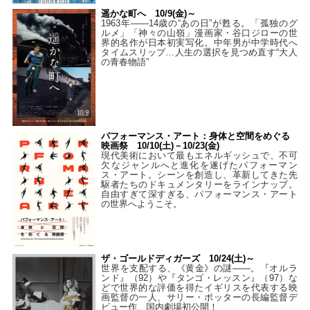
遥かな町へ 10/9(金)～
1963年――14歳の“あの日”が甦る。「孤独のグ
ルメ」「神々の山嶺」漫画家・谷口ジローの世
界的名作が日本初実写化。中年男が中学時代へ
タイムスリップ…人生の選択を見つめ直す“大人
の青春物語”
パフォーマンス・アート：身体と空間をめぐる
映画祭 10/10(土)－10/23(金)
現代美術において最もエネルギッシュで、不可
欠なジャンルへと進化を遂げたパフォーマン
ス・アート。シーンを創造し、革新してきた先
駆者たちのドキュメンタリーをラインナップ。
自由すぎて深すぎる、パフォーマンス・アート
の世界へようこそ。
ザ・ゴールドディガーズ 10/24(土)～
世界を支配する、《黄金》の謎――。『オルラ
ンド』（92）や『タンゴ・レッスン』（97）な
どで世界的な評価を得たイギリスを代表する映
画監督の一人、サリー・ポッターの長編監督デ
ビュー作、国内劇場初公開！