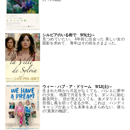
シルビアのいる街で 9/5(土)～
見つめていたい。 6年前に出会った 美しい女の
面影を求めて、 青年はその街をさまよった。
ウィー・ハブ・ア・ドリーム 9/12(土)～
生まれた時から片足がなくても、バレエに夢中
の少女。 地震で片足を失っても、ダンスに励む
親友同士。 目が見えなくても、金メダリストを
目指し風を切って走る少年。 これは、ハンディ
キャップがあっても未来をあきらめない、彼ら
の“真実の物語”。