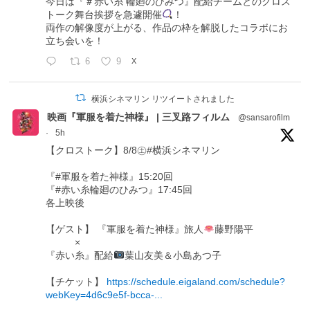
今日は『＃赤い糸 輪廻のひみつ』配給チームとのクロス
トーク舞台挨拶を急遽開催
！
両作の解像度が上がる、作品の枠を解脱したコラボにお
立ち会いを！
6
9
X
横浜シネマリン リツイートされました
映画『軍服を着た神様』 | 三叉路フィルム
@sansarofilm
·
5h
【クロストーク】8/8㊏#横浜シネマリン
『#軍服を着た神様』15:20回
『#赤い糸輪廻のひみつ』17:45回
各上映後
【ゲスト】 『軍服を着た神様』旅人
藤野陽平
×
『赤い糸』配給
葉山友美＆小島あつ子
【チケット】
https://schedule.eigaland.com/schedule?
webKey=4d6c9e5f-bcca-...