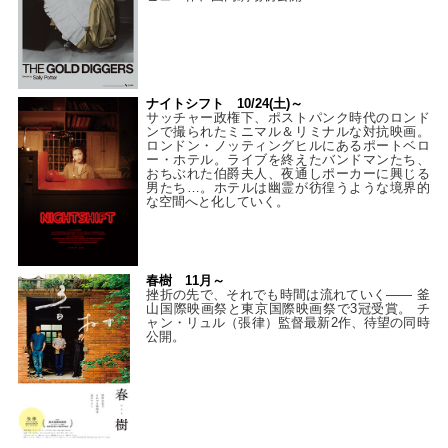
ナイトシフト 10/24(土)～
サッチャー政権下、ポストパンク時代のロンド
ンで撮られたミニマル＆リミナルな対抗映画。
ロンドン・ノッティングヒルにあるポートベロ
ー・ホテル。ライブを終えたバンドマンたち、
おちぶれた伯爵夫人、夜通しポーカーに興じる
男たち…。ホテルは幽霊が彷徨うような境界的
な空間へと化していく。
春樹 11月～
挫折の先で、それでも時間は流れていく—— 釜
山国際映画祭と東京国際映画祭で3冠受賞。 チ
ャン・リュル（張律）監督最新2作、待望の同時
公開。