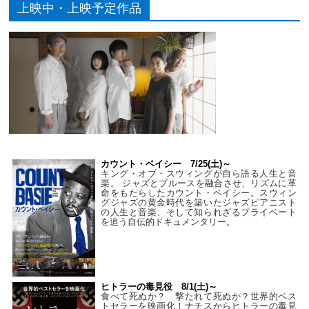
上映中・上映予定作品
カウント・ベイシー 7/25(土)～
キング・オブ・スウィングが自ら語る人生と音
楽。 ジャズとブルースを融合させ、リズムに革
命をもたらしたカウント・ベイシー。スウィン
グジャズの黄金時代を築いたジャズピアニスト
の人生と音楽、そして知られざるプライベート
を追う自伝的ドキュメンタリー。
ヒトラーの毒見役 8/1(土)～
食べて死ぬか？ 撃たれて死ぬか？世界的ベス
トセラーを映画化！ナチスからヒトラーの毒見