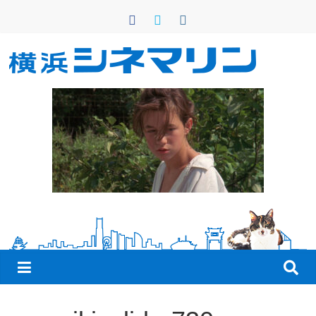
コ
ン
テ
ン
横
ツ
へ
浜
ス
キ
シ
ッ
プ
ネ
マ
リ
ン