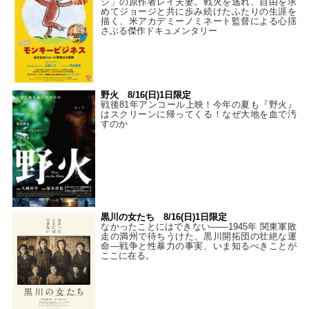
ジ」の原作者レイ夫妻。戦火を逃れ、自由を求
めてジョージと共に歩み続けたふたりの生涯を
描く、米アカデミーノミネート監督による心揺
さぶる傑作ドキュメンタリー
野火 8/16(日)1日限定
戦後81年アンコール上映！今年の夏も『野火』
はスクリーンに帰ってくる！なぜ大地を血で汚
すのか
黒川の女たち 8/16(日)1日限定
なかったことにはできない——1945年 関東軍敗
走の満州で待ちうけた、黒川開拓団の壮絶な運
命―戦争と性暴力の事実、いま知るべきことが
ここに在る。