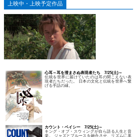
上映中・上映予定作品
心耳～耳を澄まさぬ表現者たち 7/25(土)～
伝統を世界に届けていたのは耳の聞こえない表
現者たちだった。 日本の文化と伝統を世界へ繋
げる手話の縁。
カウント・ベイシー 7/25(土)～
キング・オブ・スウィングが自ら語る人生と音
楽。 ジャズとブルースを融合させ、リズムに革