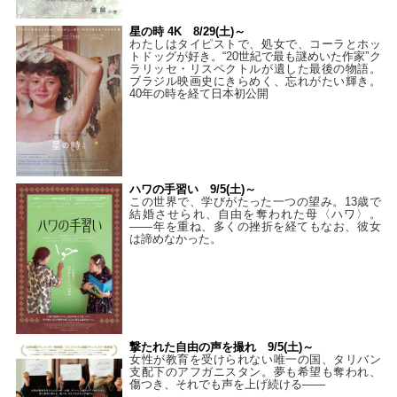
星の時 4K 8/29(土)～
わたしはタイピストで、処⼥で、コーラとホッ
トドッグが好き。“20世紀で最も謎めいた作家”ク
ラリッセ・リスペクトルが遺した最後の物語。
ブラジル映画史にきらめく、忘れがたい輝き。
40年の時を経て⽇本初公開
ハワの手習い 9/5(土)～
この世界で、学びがたった一つの望み。13歳で
結婚させられ、自由を奪われた母〈ハワ〉。
——年を重ね、多くの挫折を経てもなお、彼女
は諦めなかった。
撃たれた自由の声を撮れ 9/5(土)～
女性が教育を受けられない唯一の国、タリバン
支配下のアフガニスタン。夢も希望も奪われ、
傷つき、それでも声を上げ続ける——