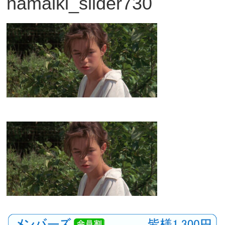
namaiki_slider730
観
た
い
映
画
は
こ
の
街
で