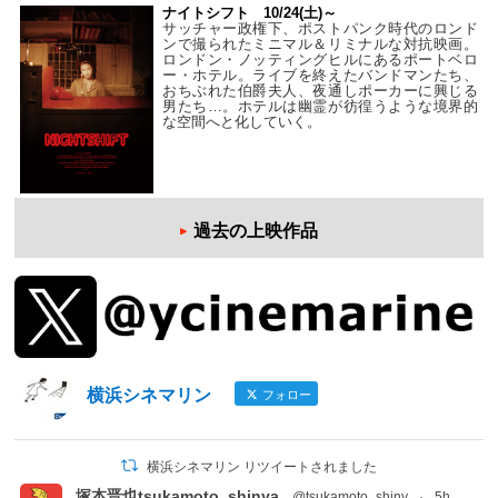
ナイトシフト 10/24(土)～
サッチャー政権下、ポストパンク時代のロンド
ンで撮られたミニマル＆リミナルな対抗映画。
ロンドン・ノッティングヒルにあるポートベロ
ー・ホテル。ライブを終えたバンドマンたち、
おちぶれた伯爵夫人、夜通しポーカーに興じる
男たち…。ホテルは幽霊が彷徨うような境界的
な空間へと化していく。
過去の上映作品
横浜シネマリン
フォロー
横浜シネマリン リツイートされました
塚本晋也tsukamoto_shinya
@tsukamoto_shiny
·
5h