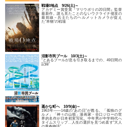
戦場0地点 9/26(土)～
アカデミー賞受賞『マリウポリの20日間』監督
最新作。誰も見たことのないウクライナ侵攻の
最前線－兵士たちのヘルメットカメラが捉え
た“本物”の戦場
沼影市民プール 10/3(土)～
“とあるプールが息を引き取るまでの、49日間の
記録”
遥かな町へ 10/9(金)～
1963年――14歳の“あの日”が甦る。「孤独のグ
ルメ」「神々の山嶺」漫画家・谷口ジローの世
界的名作が日本初実写化。中年男が中学時代へ
タイムスリップ…人生の選択を見つめ直す“大人
の青春物語”