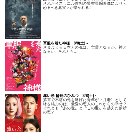
されたイスラエル首相の警察尋問映像により＜
恐るべき真実＞が暴かれる！
軍服を着た神様 8/8(土)～
さまよえる日本人の魂は、亡霊となるか、神と
なるか、それとも…
赤い糸 輪廻のひみつ 8/8(土)～
落雷で不慮の死を遂げた青年が〈月老〉として
縁を結ぶのは、最愛の恋人のこれからの幸せ？
それとも〝あの世〟と〝この世〟を越えた禁断
の恋？