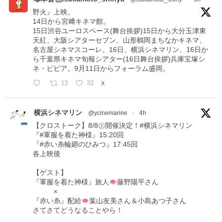
野火』上映。
14日から宮﨑キネマ館。
15日渋谷ユーロスペース(舞台挨拶)15日から大分玉津東
天紅、大阪シアターセブン、山形鶴岡まちなかキネマ、
名古屋シネマスコーレ。16日、横浜シネマリン、16日か
ら千葉県キネマ旬報シアター(16日舞台挨拶)兵庫宝塚シ
ネ・ピピア。9月11日からフォーラム盛岡。
13
32
X
横浜シネマリン
@ycinemarine
·
4h
【クロストーク】8/8㊏開催決定！#横浜シネマリン
『#軍服を着た神様』15:20回
『#赤い糸輪廻のひみつ』17:45回
各上映後
【ゲスト】
『軍服を着た神様』旅人
藤野陽平さん
×
『赤い糸』配給
葉山友美さん＆小島あつ子さん
さてさてどうなることやら！