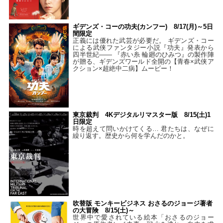
ギデンズ・コーの功夫(カンフー) 8/17(月)～5日
間限定
正義には優れた武芸が必要だ。 ギデンズ・コー
による武侠ファンタジー小説『功夫』発表から
四半世紀―― 『赤い糸 輪廻のひみつ』の製作陣
が贈る、ギデンズワールド全開の【青春×武侠ア
クション×超絶中二病】ムービー！
東京裁判 4Kデジタルリマスター版 8/15(土)1
日限定
時を超えて問いかけてくる… 君たちは、なぜに
繰り返す。歴史から何を学んだのかと。
吹替版 モンキービジネス おさるのジョージ著者
の大冒険 8/15(土)～
世界中で愛されている絵本「おさるのジョー