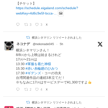
【チケット】
https://schedule.eigaland.com/schedule?
webKey=4d6c9e5f-bcca-...
3
3
X
横浜シネマリン リツイートされました
ネコナデ
@nekonade045
·
5h
横浜シネマリンさん！
8/8㈯から上映は始まるけれど
17㈪〜21㈭は
13:30
#軍服を着た神様
15:30
#赤い糸輪廻のひみつ
17:30
#ギデンズ
・コーの功夫
台湾関連作品の連続3本立てだ！
※ちなみに17㈪はサービスデーで¥1,300ですよ
2
4
X
横浜シネマリン リツイートされました