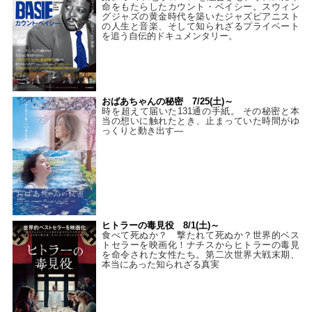
命をもたらしたカウント・ベイシー。スウィン
グジャズの黄金時代を築いたジャズピアニスト
の人生と音楽、そして知られざるプライベート
を追う自伝的ドキュメンタリー。
おばあちゃんの秘密 7/25(土)～
時を超えて届いた131通の手紙。 その秘密と本
当の想いに触れたとき、止まっていた時間がゆ
っくりと動き出す―
ヒトラーの毒見役 8/1(土)～
食べて死ぬか？ 撃たれて死ぬか？世界的ベス
トセラーを映画化！ナチスからヒトラーの毒見
を命令された女性たち。第二次世界大戦末期、
本当にあった知られざる真実