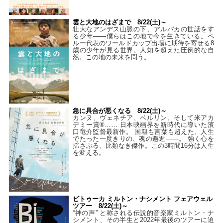
雲と大地のはざまで 8/22(土)～
壮大なアンデス山脈の下、アルパカの世話をす
る少年――僕らはこの地で今を生きている。ペ
ルー代表のワールドカップ出場に期待を寄せる8
歳の少年が見る世界。人知を超えた圧倒的な自
然。この地の未来を問う。
急に具合が悪くなる 8/22(土)～
カンヌ、ヴェネチア、ベルリン、そして米アカ
デミー賞®…… 日本映画界を新時代に導いた濱
口竜介監督最新作。 国籍も言葉も超えた、人生
でたった一度きりの、魂の邂逅――。 強く心を
揺さぶる、比類なき傑作。この3時間16分は人生
を変える。
ビトゥーカ ミルトン・ナシメント フェアウェル
ツアー 8/22(土)～
“神の声” と称される伝説的音楽家ミルトン・ナ
シメント、その半生と2022年最後のツアーに迫