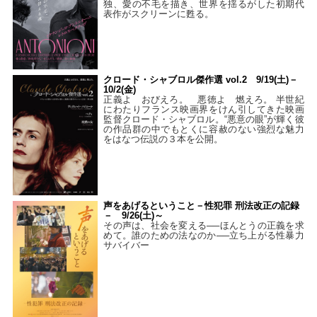
独、愛の不毛を描き、世界を揺るがした初期代
表作がスクリーンに甦る。
クロード・シャブロル傑作選 vol.2 9/19(土)－
10/2(金)
正義よ おびえろ。 悪徳よ 燃えろ。 半世紀
にわたりフランス映画界をけん引してきた映画
監督クロード・シャブロル。“悪意の眼”が輝く彼
の作品群の中でもとくに容赦のない強烈な魅力
をはなつ伝説の３本を公開。
声をあげるということ－性犯罪 刑法改正の記録
－ 9/26(土)～
その声は、社会を変える──ほんとうの正義を求
めて。誰のための法なのか──立ち上がる性暴力
サバイバー