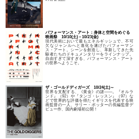
パフォーマンス・アート：身体と空間をめぐる
映画祭 10/10(土)－10/23(金)
現代美術において最もエネルギッシュで、不可
欠なジャンルへと進化を遂げたパフォーマン
ス・アート。シーンを創造し、革新してきた先
駆者たちのドキュメンタリーをラインナップ。
自由すぎて深すぎる、パフォーマンス・アート
の世界へようこそ。
ザ・ゴールドディガーズ 10/24(土)～
世界を支配する、《黄金》の謎――。『オルラ
ンド』（92）や『タンゴ・レッスン』（97）な
どで世界的な評価を得たイギリスを代表する映
画監督の一人、サリー・ポッターの長編監督デ
ビュー作、国内劇場初公開！