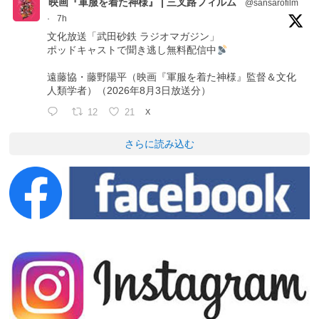
映画『軍服を着た神様』 | 三叉路フィルム
@sansarofilm
·
7h
文化放送「武田砂鉄 ラジオマガジン」
ポッドキャストで聞き逃し無料配信中
遠藤協・藤野陽平（映画『軍服を着た神様』監督＆文化
人類学者）（2026年8月3日放送分）
12
21
X
さらに読み込む