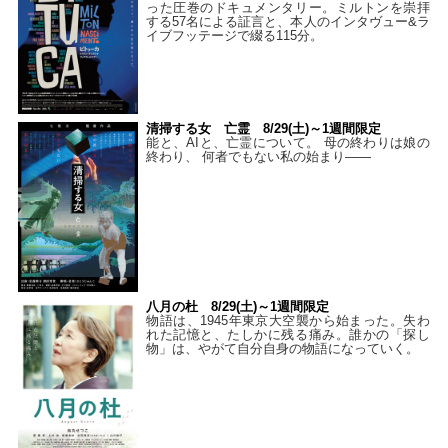
った圧巻のドキュメンタリー。ミルトンを崇拝
する57名による証言と、本人のインタヴュー&ラ
イブフッテージで綴る115分。
清掃する女 亡霊 8/29(土)～1週間限定
能と、AIと、亡霊について。 母の終わりは娘の
終わり、 何者でもない私の始まり――
八月の杜 8/29(土)～1週間限定
物語は、1945年東京大空襲から始まった。失わ
れた記憶と、たしかに残る痛み。誰かの「探し
物」は、やがて自分自身の物語になっていく。