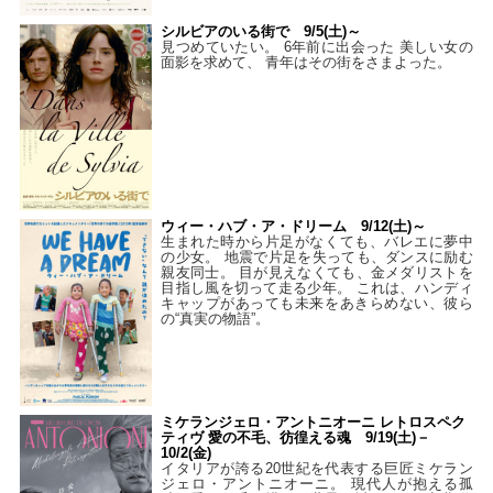
シルビアのいる街で 9/5(土)～
見つめていたい。 6年前に出会った 美しい女の
面影を求めて、 青年はその街をさまよった。
ウィー・ハブ・ア・ドリーム 9/12(土)～
生まれた時から片足がなくても、バレエに夢中
の少女。 地震で片足を失っても、ダンスに励む
親友同士。 目が見えなくても、金メダリストを
目指し風を切って走る少年。 これは、ハンディ
キャップがあっても未来をあきらめない、彼ら
の“真実の物語”。
ミケランジェロ・アントニオーニ レトロスペク
ティヴ 愛の不毛、彷徨える魂 9/19(土)－
10/2(金)
イタリアが誇る20世紀を代表する巨匠ミケラン
ジェロ・アントニオーニ。 現代人が抱える孤