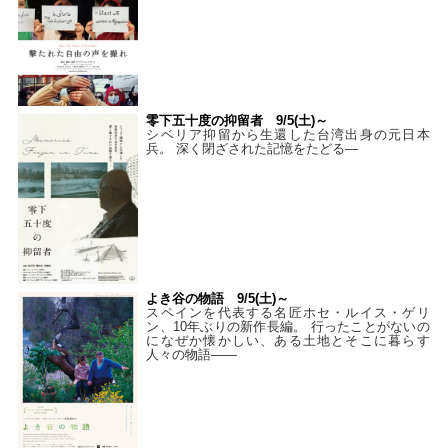
零下五十度の抑留者 9/5(土)～
シベリア抑留から生還した台湾出身の元日本
兵。 深く閉ざされた記憶をたどる—
よき谷の物語 9/5(土)～
スペインを代表する名匠ホセ・ルイス・ゲリ
ン、10年ぶりの新作長編。 行ったことがないの
になぜか懐かしい、ある土地とそこに暮らす
人々の物語――