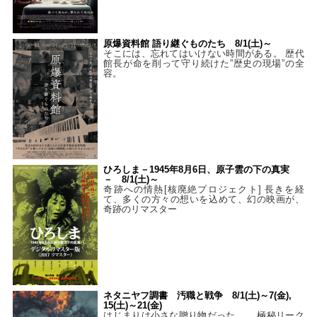
原爆資料館 語り継ぐものたち 8/1(土)～
そこには、忘れてはいけない時間がある。 歴代
館長が命を削って守り続けた”歴史の現場”の全
容。
ひろしま－1945年8月6日、原子雲の下の真実
－ 8/1(土)～
奇跡への情熱[核廃絶プロジェクト] 長きを経
て、多くの方々の想いを込めて、幻の映画が、
奇跡のリマスター
ネタニヤフ調書 汚職と戦争 8/1(土)～7(金),
15(土)～21(金)
はじまりは小さな贈り物だった…。 極秘リーク