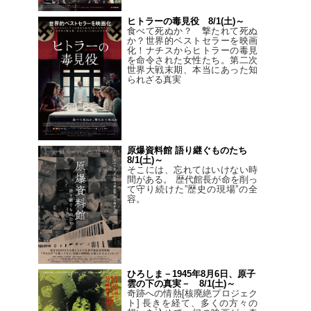
ヒトラーの毒見役 8/1(土)～
食べて死ぬか？ 撃たれて死ぬ
か？世界的ベストセラーを映画
化！ナチスからヒトラーの毒見
を命令された女性たち。第二次
世界大戦末期、本当にあった知
られざる真実
原爆資料館 語り継ぐものたち
8/1(土)～
そこには、忘れてはいけない時
間がある。 歴代館長が命を削っ
て守り続けた”歴史の現場”の全
容。
ひろしま－1945年8月6日、原子
雲の下の真実－ 8/1(土)～
奇跡への情熱[核廃絶プロジェク
ト] 長きを経て、多くの方々の