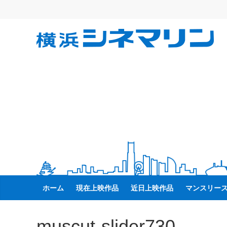
コ
ン
テ
横
ン
ツ
へ
浜
ス
キ
シ
ッ
プ
ネ
マ
リ
ホーム
現在上映作品
近日上映作品
マンスリー
ン
muscut-slider730