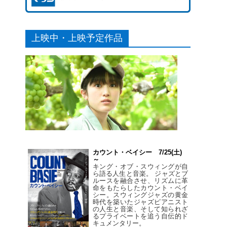
上映中・上映予定作品
カウント・ベイシー 7/25(土)
～
キング・オブ・スウィングが自
ら語る人生と音楽。 ジャズとブ
ルースを融合させ、リズムに革
命をもたらしたカウント・ベイ
シー。スウィングジャズの黄金
時代を築いたジャズピアニスト
の人生と音楽、そして知られざ
るプライベートを追う自伝的ド
キュメンタリー。