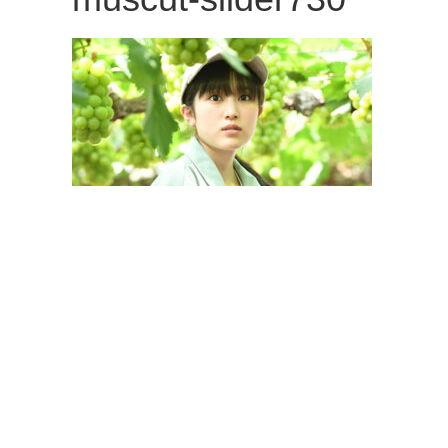
観
た
い
映
画
は
こ
の
街
で