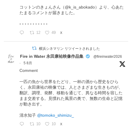
コットンのきょんさん（@k_is_abokado）より、心あた
たまるコメントが届きました。
◦ ◦ ◦ ◦ ◦ ◦ ◦ ◦ ◦ ◦ ◦
12
49
X
横浜シネマリン リツイートされました
Fire in Water 永田康祐映像作品集
@fireinwater2026
·
5 8月
Comment
一匹の魚から世界をたどり、一杯の酒から歴史をひら
く。永田康祐の映像では、人とさまざまな生きものが、
翻訳、調理、発酵、移動を通じて、異なる時間を宿した
まま交差する。見慣れた風景の奥で、無数の生命と記憶
が動き出す。
清水知子
@tomoko_shimizu_
10
10
X