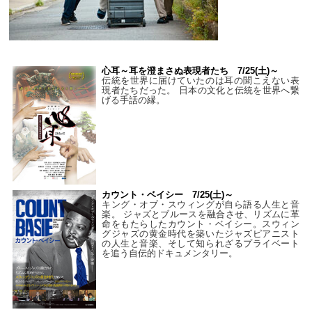
心耳～耳を澄まさぬ表現者たち 7/25(土)～
伝統を世界に届けていたのは耳の聞こえない表
現者たちだった。 日本の文化と伝統を世界へ繋
げる手話の縁。
カウント・ベイシー 7/25(土)～
キング・オブ・スウィングが自ら語る人生と音
楽。 ジャズとブルースを融合させ、リズムに革
命をもたらしたカウント・ベイシー。スウィン
グジャズの黄金時代を築いたジャズピアニスト
の人生と音楽、そして知られざるプライベート
を追う自伝的ドキュメンタリー。