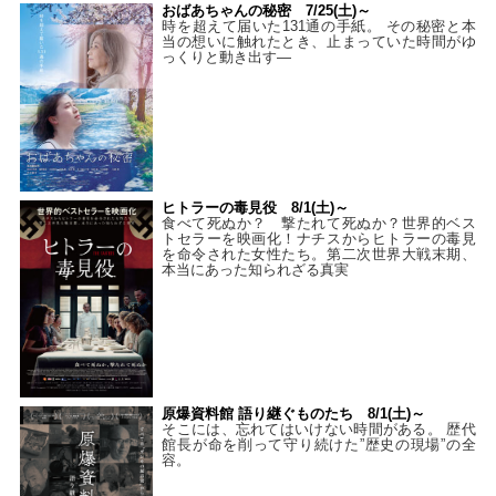
おばあちゃんの秘密 7/25(土)～
時を超えて届いた131通の手紙。 その秘密と本
当の想いに触れたとき、止まっていた時間がゆ
っくりと動き出す―
ヒトラーの毒見役 8/1(土)～
食べて死ぬか？ 撃たれて死ぬか？世界的ベス
トセラーを映画化！ナチスからヒトラーの毒見
を命令された女性たち。第二次世界大戦末期、
本当にあった知られざる真実
原爆資料館 語り継ぐものたち 8/1(土)～
そこには、忘れてはいけない時間がある。 歴代
館長が命を削って守り続けた”歴史の現場”の全
容。