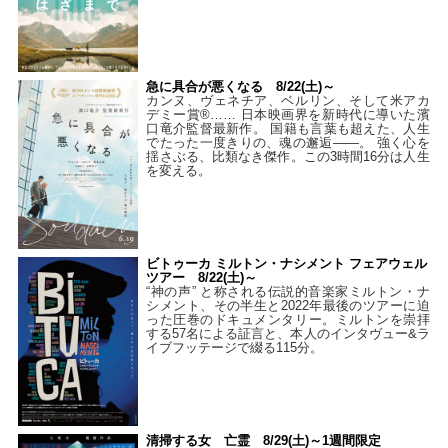
急に具合が悪くなる 8/22(土)～
カンヌ、ヴェネチア、ベルリン、そして米アカ
デミー賞®…… 日本映画界を新時代に導いた濱
口竜介監督最新作。 国籍も言葉も超えた、人生
でたった一度きりの、魂の邂逅――。 強く心を
揺さぶる、比類なき傑作。この3時間16分は人生
を変える。
ビトゥーカ ミルトン・ナシメント フェアウェル
ツアー 8/22(土)～
“神の声” と称される伝説的音楽家ミルトン・ナ
シメント、その半生と2022年最後のツアーに迫
った圧巻のドキュメンタリー。ミルトンを崇拝
する57名による証言と、本人のインタヴュー&ラ
イブフッテージで綴る115分。
清掃する女 亡霊 8/29(土)～1週間限定