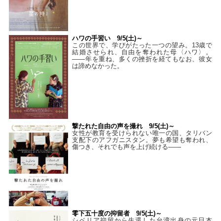
ハワの手習い 9/5(土)～
この世界で、学びがたった一つの望み。13歳で
結婚させられ、自由を奪われた母〈ハワ〉。
——年を重ね、多くの挫折を経てもなお、彼女
は諦めなかった。
撃たれた自由の声を撮れ 9/5(土)～
女性が教育を受けられない唯一の国、タリバン
支配下のアフガニスタン。夢も希望も奪われ、
傷つき、それでも声を上げ続ける——
零下五十度の抑留者 9/5(土)～
シベリア抑留から生還した台湾出身の元日本