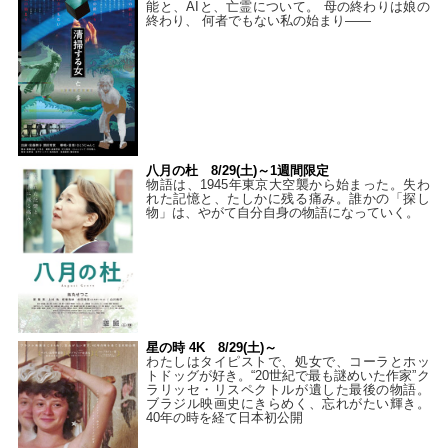
能と、AIと、亡霊について。 母の終わりは娘の
終わり、 何者でもない私の始まり――
八月の杜 8/29(土)～1週間限定
物語は、1945年東京大空襲から始まった。失わ
れた記憶と、たしかに残る痛み。誰かの「探し
物」は、やがて自分自身の物語になっていく。
星の時 4K 8/29(土)～
わたしはタイピストで、処⼥で、コーラとホッ
トドッグが好き。“20世紀で最も謎めいた作家”ク
ラリッセ・リスペクトルが遺した最後の物語。
ブラジル映画史にきらめく、忘れがたい輝き。
40年の時を経て⽇本初公開