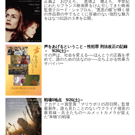
正義よ おびえろ。 悪徳よ 燃えろ。 半世紀
にわたりフランス映画界をけん引してきた映画
監督クロード・シャブロル。“悪意の眼”が輝く彼
の作品群の中でもとくに容赦のない強烈な魅力
をはなつ伝説の３本を公開。
声をあげるということ－性犯罪 刑法改正の記録
－ 9/26(土)～
その声は、社会を変える──ほんとうの正義を求
めて。誰のための法なのか──立ち上がる性暴力
サバイバー
戦場0地点 9/26(土)～
アカデミー賞受賞『マリウポリの20日間』監督
最新作。誰も見たことのないウクライナ侵攻の
最前線－兵士たちのヘルメットカメラが捉え
た“本物”の戦場