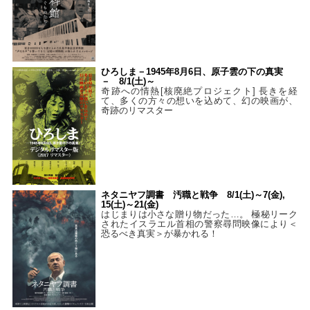
ひろしま－1945年8月6日、原子雲の下の真実
－ 8/1(土)～
奇跡への情熱[核廃絶プロジェクト] 長きを経
て、多くの方々の想いを込めて、幻の映画が、
奇跡のリマスター
ネタニヤフ調書 汚職と戦争 8/1(土)～7(金),
15(土)～21(金)
はじまりは小さな贈り物だった…。 極秘リーク
されたイスラエル首相の警察尋問映像により＜
恐るべき真実＞が暴かれる！