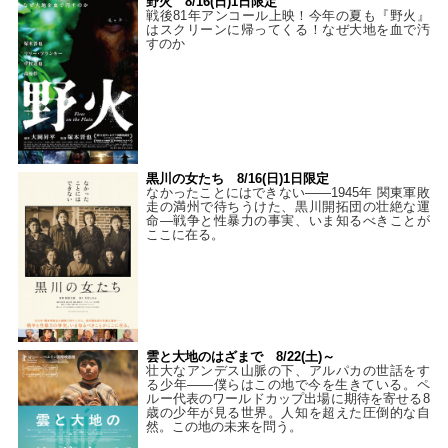
野火 8/16(日)1日限定
戦後81年アンコール上映！今年の夏も『野火』
はスクリーンに帰ってくる！なぜ大地を血で汚
すのか
黒川の女たち 8/16(日)1日限定
なかったことにはできない——1945年 関東軍敗
走の満州で待ちうけた、黒川開拓団の壮絶な運
命―戦争と性暴力の事実、いま知るべきことが
ここに在る。
雲と大地のはざまで 8/22(土)～
壮大なアンデス山脈の下、アルパカの世話をす
る少年――僕らはこの地で今を生きている。ペ
ルー代表のワールドカップ出場に期待を寄せる8
歳の少年が見る世界。人知を超えた圧倒的な自
然。この地の未来を問う。