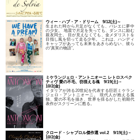
ウィー・ハブ・ア・ドリーム 9/12(土)～
生まれた時から片足がなくても、バレエに夢中
の少女。 地震で片足を失っても、ダンスに励む
親友同士。 目が見えなくても、金メダリストを
目指し風を切って走る少年。 これは、ハンディ
キャップがあっても未来をあきらめない、彼ら
の“真実の物語”。
ミケランジェロ・アントニオーニ レトロスペク
ティヴ 愛の不毛、彷徨える魂 9/19(土)－
10/2(金)
イタリアが誇る20世紀を代表する巨匠ミケラン
ジェロ・アントニオーニ。 現代人が抱える孤
独、愛の不毛を描き、世界を揺るがした初期代
表作がスクリーンに甦る。
クロード・シャブロル傑作選 vol.2 9/19(土)－
10/2(金)