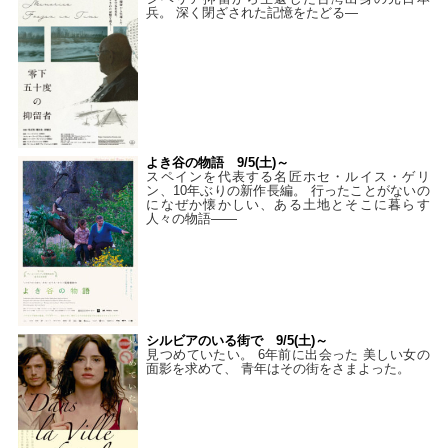
兵。 深く閉ざされた記憶をたどる—
よき谷の物語 9/5(土)～
スペインを代表する名匠ホセ・ルイス・ゲリ
ン、10年ぶりの新作長編。 行ったことがないの
になぜか懐かしい、ある土地とそこに暮らす
人々の物語――
シルビアのいる街で 9/5(土)～
見つめていたい。 6年前に出会った 美しい女の
面影を求めて、 青年はその街をさまよった。