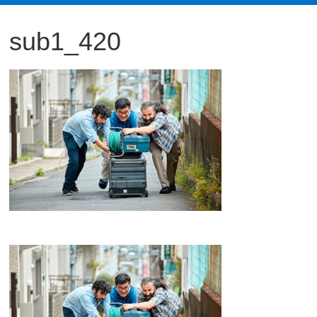
観
sub1_420
た
い
映
画
は
こ
の
街
で