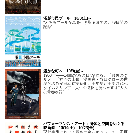
沼影市民プール 10/3(土)～
“とあるプールが息を引き取るまでの、49日間の
記録”
遥かな町へ 10/9(金)～
1963年――14歳の“あの日”が甦る。「孤独のグ
ルメ」「神々の山嶺」漫画家・谷口ジローの世
界的名作が日本初実写化。中年男が中学時代へ
タイムスリップ…人生の選択を見つめ直す“大人
の青春物語”
パフォーマンス・アート：身体と空間をめぐる
映画祭 10/10(土)－10/23(金)
現代美術において最もエネルギッシュで、不可