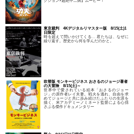
クション×超絶中二病】ムービー！
東京裁判 4Kデジタルリマスター版 8/15(土)1
日限定
時を超えて問いかけてくる… 君たちは、なぜに
繰り返す。歴史から何を学んだのかと。
吹替版 モンキービジネス おさるのジョージ著者
の大冒険 8/15(土)～
世界中で愛されている絵本「おさるのジョー
ジ」の原作者レイ夫妻。戦火を逃れ、自由を求
めてジョージと共に歩み続けたふたりの生涯を
描く、米アカデミーノミネート監督による心揺
さぶる傑作ドキュメンタリー