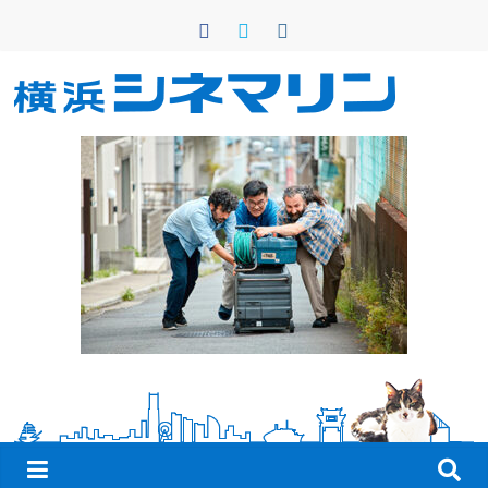
コ
ン
テ
ン
横
ツ
へ
浜
ス
キ
シ
ッ
プ
ネ
マ
リ
ン