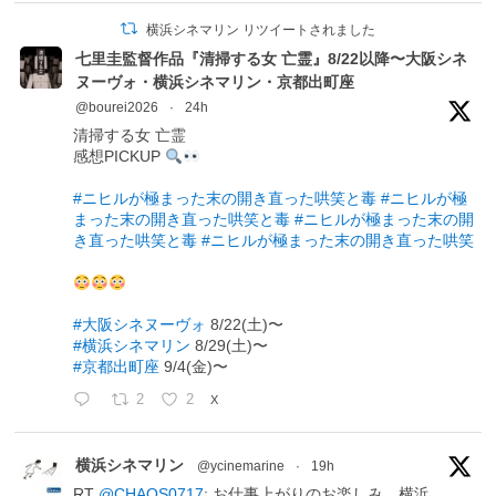
横浜シネマリン リツイートされました
七里圭監督作品『清掃する女 亡霊』8/22以降〜大阪シネ
ヌーヴォ・横浜シネマリン・京都出町座
@bourei2026
·
24h
清掃する女 亡霊
感想PICKUP
#ニヒルが極まった末の開き直った哄笑と毒
#ニヒルが極
まった末の開き直った哄笑と毒
#ニヒルが極まった末の開
き直った哄笑と毒
#ニヒルが極まった末の開き直った哄笑
#大阪シネヌーヴォ
8/22(土)〜
#横浜シネマリン
8/29(土)〜
#京都出町座
9/4(金)〜
2
2
X
横浜シネマリン
@ycinemarine
·
19h
RT
@CHAOS0717
: お仕事上がりのお楽しみ。横浜