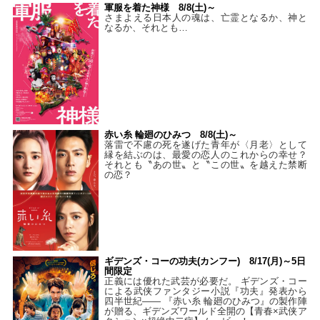
軍服を着た神様 8/8(土)～
さまよえる日本人の魂は、亡霊となるか、神と
なるか、それとも…
赤い糸 輪廻のひみつ 8/8(土)～
落雷で不慮の死を遂げた青年が〈月老〉として
縁を結ぶのは、最愛の恋人のこれからの幸せ？
それとも〝あの世〟と〝この世〟を越えた禁断
の恋？
ギデンズ・コーの功夫(カンフー) 8/17(月)～5日
間限定
正義には優れた武芸が必要だ。 ギデンズ・コー
による武侠ファンタジー小説『功夫』発表から
四半世紀―― 『赤い糸 輪廻のひみつ』の製作陣
が贈る、ギデンズワールド全開の【青春×武侠ア