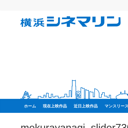
コ
ン
テ
横
ン
ツ
へ
浜
ス
キ
シ
ッ
プ
ネ
マ
リ
ホーム
現在上映作品
近日上映作品
マンスリー
ン
mekurayanagi_slider73