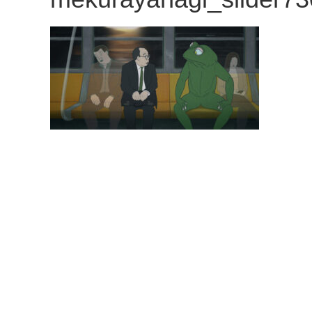
観
た
い
映
画
は
こ
の
街
で