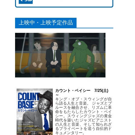
上映中・上映予定作品
カウント・ベイシー 7/25(土)
～
キング・オブ・スウィングが自
ら語る人生と音楽。 ジャズとブ
ルースを融合させ、リズムに革
命をもたらしたカウント・ベイ
シー。スウィングジャズの黄金
時代を築いたジャズピアニスト
の人生と音楽、そして知られざ
るプライベートを追う自伝的ド
キュメンタリー。