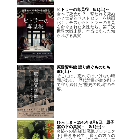
ヒトラーの毒見役 8/1(土)～
食べて死ぬか？ 撃たれて死ぬ
か？世界的ベストセラーを映画
化！ナチスからヒトラーの毒見
を命令された女性たち。第二次
世界大戦末期、本当にあった知
られざる真実
原爆資料館 語り継ぐものたち
8/1(土)～
そこには、忘れてはいけない時
間がある。 歴代館長が命を削っ
て守り続けた”歴史の現場”の全
容。
ひろしま－1945年8月6日、原子
雲の下の真実－ 8/1(土)～
奇跡への情熱[核廃絶プロジェク
ト] 長きを経て、多くの方々の