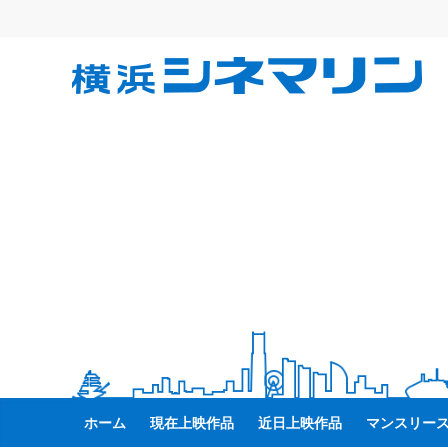
コ
ン
テ
横
ン
ツ
へ
浜
ス
キ
シ
ッ
プ
ネ
マ
リ
ン
ホーム
現在上映作品
近日上映作品
マンスリー