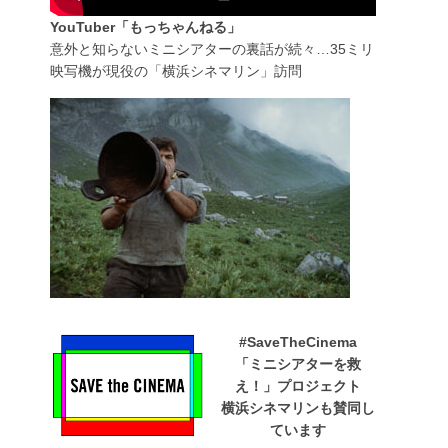
YouTuber「もっちゃんねる」
意外と知らないミニシアターの裏話が続々…35ミリ
映写機が現役の「横浜シネマリン」訪問
#SaveTheCinema
「ミニシアターを救
え！」プロジェクト
横浜シネマリンも賛同し
ています