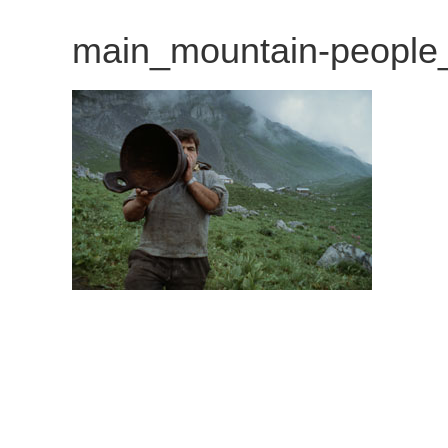
観
main_mountain-people
た
い
映
画
は
こ
の
街
で