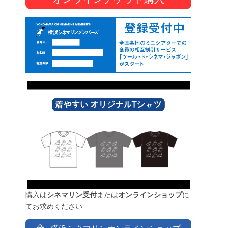
購入は
シネマリン受付
または
オンラインショップ
に
てお求めください