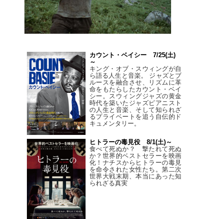
カウント・ベイシー 7/25(土)
～
キング・オブ・スウィングが自
ら語る人生と音楽。 ジャズとブ
ルースを融合させ、リズムに革
命をもたらしたカウント・ベイ
シー。スウィングジャズの黄金
時代を築いたジャズピアニスト
の人生と音楽、そして知られざ
るプライベートを追う自伝的ド
キュメンタリー。
ヒトラーの毒見役 8/1(土)～
食べて死ぬか？ 撃たれて死ぬ
か？世界的ベストセラーを映画
化！ナチスからヒトラーの毒見
を命令された女性たち。第二次
世界大戦末期、本当にあった知
られざる真実