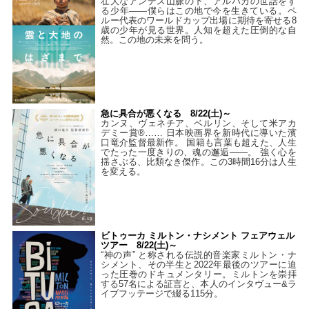
壮大なアンデス山脈の下、アルパカの世話をす
る少年――僕らはこの地で今を生きている。ペ
ルー代表のワールドカップ出場に期待を寄せる8
歳の少年が見る世界。人知を超えた圧倒的な自
然。この地の未来を問う。
急に具合が悪くなる 8/22(土)～
カンヌ、ヴェネチア、ベルリン、そして米アカ
デミー賞®…… 日本映画界を新時代に導いた濱
口竜介監督最新作。 国籍も言葉も超えた、人生
でたった一度きりの、魂の邂逅――。 強く心を
揺さぶる、比類なき傑作。この3時間16分は人生
を変える。
ビトゥーカ ミルトン・ナシメント フェアウェル
ツアー 8/22(土)～
“神の声” と称される伝説的音楽家ミルトン・ナ
シメント、その半生と2022年最後のツアーに迫
った圧巻のドキュメンタリー。ミルトンを崇拝
する57名による証言と、本人のインタヴュー&ラ
イブフッテージで綴る115分。