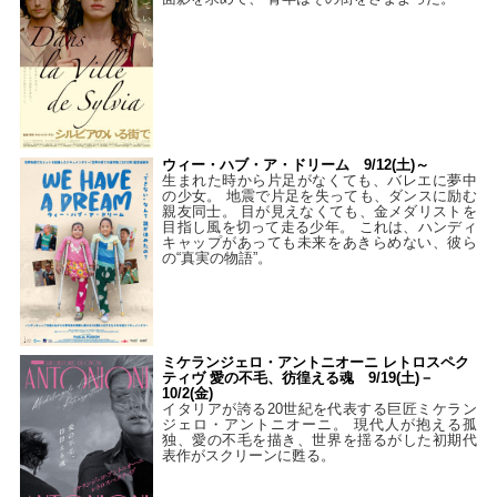
ウィー・ハブ・ア・ドリーム 9/12(土)～
生まれた時から片足がなくても、バレエに夢中
の少女。 地震で片足を失っても、ダンスに励む
親友同士。 目が見えなくても、金メダリストを
目指し風を切って走る少年。 これは、ハンディ
キャップがあっても未来をあきらめない、彼ら
の“真実の物語”。
ミケランジェロ・アントニオーニ レトロスペク
ティヴ 愛の不毛、彷徨える魂 9/19(土)－
10/2(金)
イタリアが誇る20世紀を代表する巨匠ミケラン
ジェロ・アントニオーニ。 現代人が抱える孤
独、愛の不毛を描き、世界を揺るがした初期代
表作がスクリーンに甦る。