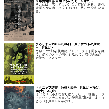
原爆資料館 語り継ぐものたち 8/1(土)～
そこには、忘れてはいけない時間がある。 歴代
館長が命を削って守り続けた”歴史の現場”の全
容。
ひろしま－1945年8月6日、原子雲の下の真実
－ 8/1(土)～
奇跡への情熱[核廃絶プロジェクト] 長きを経
て、多くの方々の想いを込めて、幻の映画が、
奇跡のリマスター
ネタニヤフ調書 汚職と戦争 8/1(土)～7(金),
15(土)～21(金)
はじまりは小さな贈り物だった…。 極秘リーク
されたイスラエル首相の警察尋問映像により＜
恐るべき真実＞が暴かれる！