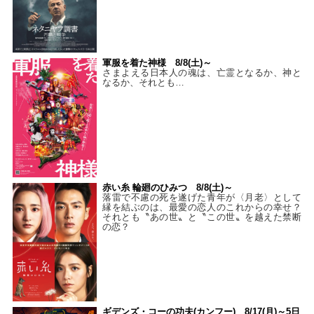
軍服を着た神様 8/8(土)～
さまよえる日本人の魂は、亡霊となるか、神と
なるか、それとも…
赤い糸 輪廻のひみつ 8/8(土)～
落雷で不慮の死を遂げた青年が〈月老〉として
縁を結ぶのは、最愛の恋人のこれからの幸せ？
それとも〝あの世〟と〝この世〟を越えた禁断
の恋？
ギデンズ・コーの功夫(カンフー) 8/17(月)～5日