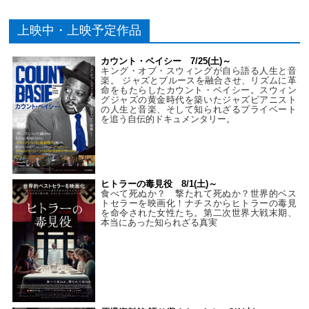
上映中・上映予定作品
カウント・ベイシー 7/25(土)～
キング・オブ・スウィングが自ら語る人生と音
楽。 ジャズとブルースを融合させ、リズムに革
命をもたらしたカウント・ベイシー。スウィン
グジャズの黄金時代を築いたジャズピアニスト
の人生と音楽、そして知られざるプライベート
を追う自伝的ドキュメンタリー。
ヒトラーの毒見役 8/1(土)～
食べて死ぬか？ 撃たれて死ぬか？世界的ベス
トセラーを映画化！ナチスからヒトラーの毒見
を命令された女性たち。第二次世界大戦末期、
本当にあった知られざる真実