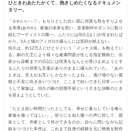
ひときわあたたかくて、抱きしめたくなるドキュメン
タリー。
「かわいい～♡」もちりとした白い肌に何度も頬をすりよせ
る朱香(あやか)。家族の未来を想い、音楽制作やダンスに取り
組むアーティストの隆一。ふたりには珀久(はく)が生まれたば
かり。3人と猫のフィガロの暮らしには笑顔が絶えない。
珀久は、約12万人にひとりという「メンケス病」を抱えてい
る。銅の欠乏により様々な健康問題が生じる指定難病だ。出
産から診断までの日記には現実をなんとか受け止めようとす
るふたりの切実な言葉がありのままに綴られていた。「あの
ときは、支えがお互いしかなかったよね」。逃げ場のない孤
独と不安に向き合いつづけ、ここまで紡いできた日常——そ
うして家族は、珀久の喉の切開手術という大きな決断のとき
を迎えようとしていた。
「たとえ短い時間だったとしても、幸せに暮らしている俺ら
家族を撮ってほしい」。祈りにも似た隆一の声に対して、親
友として、作家として何ができるのか。自らに問いながら記
録をつづけた本作は、これまで自身の経験を元に映画を制作