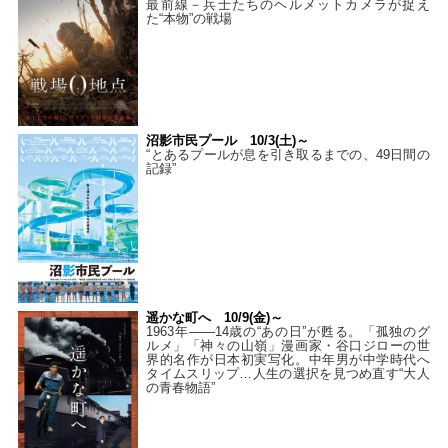
最前線－兵士たちのヘルメットカメラが捉え
た“本物”の戦場
沼影市民プール 10/3(土)～
“とあるプールが息を引き取るまでの、49日間の
記録”
遥かな町へ 10/9(金)～
1963年――14歳の“あの日”が甦る。「孤独のグ
ルメ」「神々の山嶺」漫画家・谷口ジローの世
界的名作が日本初実写化。中年男が中学時代へ
タイムスリップ…人生の選択を見つめ直す“大人
の青春物語”