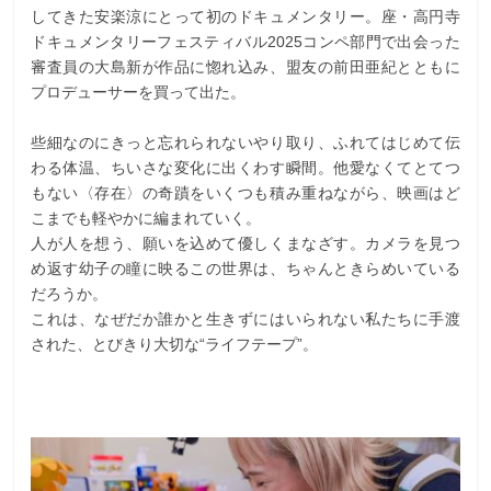
してきた安楽涼にとって初のドキュメンタリー。座・高円寺
ドキュメンタリーフェスティバル2025コンペ部門で出会った
審査員の大島新が作品に惚れ込み、盟友の前田亜紀とともに
プロデューサーを買って出た。
些細なのにきっと忘れられないやり取り、ふれてはじめて伝
わる体温、ちいさな変化に出くわす瞬間。他愛なくてとてつ
もない〈存在〉の奇蹟をいくつも積み重ねながら、映画はど
こまでも軽やかに編まれていく。
人が人を想う、願いを込めて優しくまなざす。カメラを見つ
め返す幼子の瞳に映るこの世界は、ちゃんときらめいている
だろうか。
これは、なぜだか誰かと生きずにはいられない私たちに手渡
された、とびきり大切な“ライフテープ”。