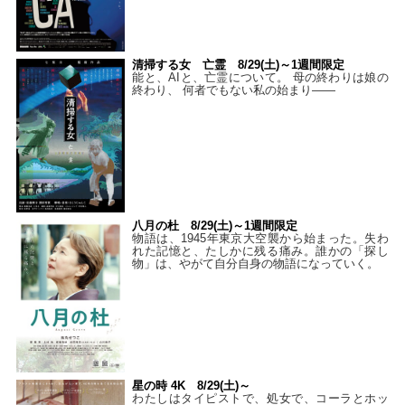
清掃する女 亡霊 8/29(土)～1週間限定
能と、AIと、亡霊について。 母の終わりは娘の
終わり、 何者でもない私の始まり――
八月の杜 8/29(土)～1週間限定
物語は、1945年東京大空襲から始まった。失わ
れた記憶と、たしかに残る痛み。誰かの「探し
物」は、やがて自分自身の物語になっていく。
星の時 4K 8/29(土)～
わたしはタイピストで、処⼥で、コーラとホッ