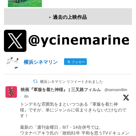
過去の上映作品
横浜シネマリン
フォロー
横浜シネマリン リツイートされました
映画『軍服を着た神様』 | 三叉路フィルム
@sansarofilm
·
6h
トンデモな雰囲気をまといつつある『軍服を着た神
様』ですが、単にジャンルに収まりきらないだけなので
す！
最新の「週刊金曜日」8/7・14合併号では、
ワタナベアキラ氏の「敗戦81年 平和を思うTVドキュメン