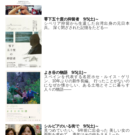
零下五十度の抑留者 9/5(土)～
シベリア抑留から生還した台湾出身の元日本
兵。 深く閉ざされた記憶をたどる—
よき谷の物語 9/5(土)～
スペインを代表する名匠ホセ・ルイス・ゲリ
ン、10年ぶりの新作長編。 行ったことがないの
になぜか懐かしい、ある土地とそこに暮らす
人々の物語――
シルビアのいる街で 9/5(土)～
見つめていたい。 6年前に出会った 美しい女の
面影を求めて、 青年はその街をさまよった。