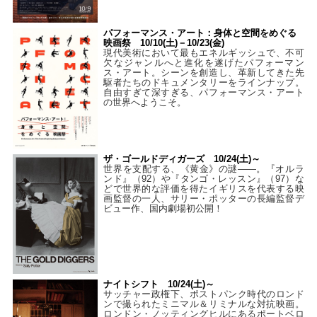
パフォーマンス・アート：身体と空間をめぐる
映画祭 10/10(土)－10/23(金)
現代美術において最もエネルギッシュで、不可
欠なジャンルへと進化を遂げたパフォーマン
ス・アート。シーンを創造し、革新してきた先
駆者たちのドキュメンタリーをラインナップ。
自由すぎて深すぎる、パフォーマンス・アート
の世界へようこそ。
ザ・ゴールドディガーズ 10/24(土)～
世界を支配する、《黄金》の謎――。『オルラ
ンド』（92）や『タンゴ・レッスン』（97）な
どで世界的な評価を得たイギリスを代表する映
画監督の一人、サリー・ポッターの長編監督デ
ビュー作、国内劇場初公開！
ナイトシフト 10/24(土)～
サッチャー政権下、ポストパンク時代のロンド
ンで撮られたミニマル＆リミナルな対抗映画。
ロンドン・ノッティングヒルにあるポートベロ