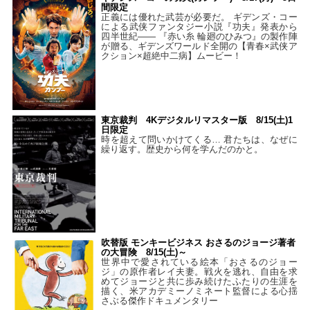
間限定
正義には優れた武芸が必要だ。 ギデンズ・コー
による武侠ファンタジー小説『功夫』発表から
四半世紀―― 『赤い糸 輪廻のひみつ』の製作陣
が贈る、ギデンズワールド全開の【青春×武侠ア
クション×超絶中二病】ムービー！
東京裁判 4Kデジタルリマスター版 8/15(土)1
日限定
時を超えて問いかけてくる… 君たちは、なぜに
繰り返す。歴史から何を学んだのかと。
吹替版 モンキービジネス おさるのジョージ著者
の大冒険 8/15(土)～
世界中で愛されている絵本「おさるのジョー
ジ」の原作者レイ夫妻。戦火を逃れ、自由を求
めてジョージと共に歩み続けたふたりの生涯を
描く、米アカデミーノミネート監督による心揺
さぶる傑作ドキュメンタリー