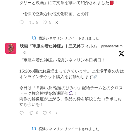
タリーと映画」にて文章を割いて紹介されました
！
「愉快で立派な民俗文化映画」との評！
5
5
X
横浜シネマリン リツイートされました
映画『軍服を着た神様』 | 三叉路フィルム
@sansarofilm
·
6h
『軍服を着た神様』横浜シネマリン本日初日！
15:20の回はお席埋まってきています。ご来場予定の方は
オンラインチケット購入をお勧めします
今日は『＃赤い糸 輪廻のひみつ』配給チームとのクロス
トーク舞台挨拶を急遽開催
！
両作の解像度が上がる、作品の枠を解脱したコラボにお
立ち会いを！
6
9
X
横浜シネマリン リツイートされました