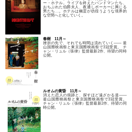
ー・ホテル。ライブを終えたバンドマンたち、
おちぶれた伯爵夫人、夜通しポーカーに興じる
男たち…。ホテルは幽霊が彷徨うような境界的
な空間へと化していく。
春樹 11月～
挫折の先で、それでも時間は流れていく—— 釜
山国際映画祭と東京国際映画祭で3冠受賞。 チ
ャン・リュル（張律）監督最新2作、待望の同時
公開。
ルオムの黄昏 11月～
消えた恋人の痕跡と、探すほど遠ざかる道——
釜山国際映画祭と東京国際映画祭で3冠受賞。
チャン・リュル（張律）監督最新2作、待望の同
時公開。