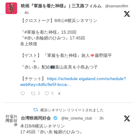
映画『軍服を着た神様』 | 三叉路フィルム
@sansarofilm
·
4h
【クロストーク】8/8㊏#横浜シネマリン
『#軍服を着た神様』15:20回
『#赤い糸輪廻のひみつ』17:45回
各上映後
【ゲスト】 『軍服を着た神様』旅人
藤野陽平
×
『赤い糸』配給
葉山友美＆小島あつ子
【チケット】
https://schedule.eigaland.com/schedule?
webKey=4d6c9e5f-bcca-...
3
5
X
横浜シネマリン リツイートされました
台湾映画同好会
@tw_cinema_club
·
3h
本日8/8横浜シネマリン
17:45回『赤い糸 輪廻のひみつ』