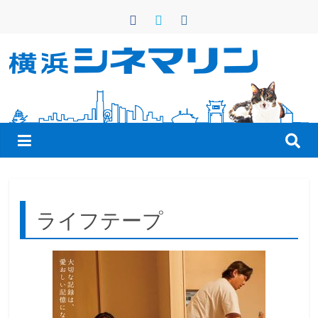
コ
ン
テ
ン
横
ツ
へ
浜
ス
キ
シ
ッ
プ
ネ
ライフテープ
マ
リ
ン