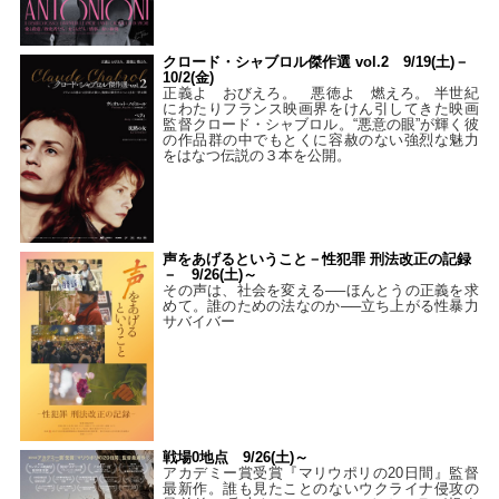
クロード・シャブロル傑作選 vol.2 9/19(土)－
10/2(金)
正義よ おびえろ。 悪徳よ 燃えろ。 半世紀
にわたりフランス映画界をけん引してきた映画
監督クロード・シャブロル。“悪意の眼”が輝く彼
の作品群の中でもとくに容赦のない強烈な魅力
をはなつ伝説の３本を公開。
声をあげるということ－性犯罪 刑法改正の記録
－ 9/26(土)～
その声は、社会を変える──ほんとうの正義を求
めて。誰のための法なのか──立ち上がる性暴力
サバイバー
戦場0地点 9/26(土)～
アカデミー賞受賞『マリウポリの20日間』監督
最新作。誰も見たことのないウクライナ侵攻の