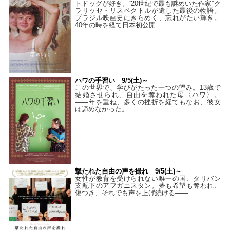
トドッグが好き。“20世紀で最も謎めいた作家”ク
ラリッセ・リスペクトルが遺した最後の物語。
ブラジル映画史にきらめく、忘れがたい輝き。
40年の時を経て⽇本初公開
ハワの手習い 9/5(土)～
この世界で、学びがたった一つの望み。13歳で
結婚させられ、自由を奪われた母〈ハワ〉。
——年を重ね、多くの挫折を経てもなお、彼女
は諦めなかった。
撃たれた自由の声を撮れ 9/5(土)～
女性が教育を受けられない唯一の国、タリバン
支配下のアフガニスタン。夢も希望も奪われ、
傷つき、それでも声を上げ続ける——