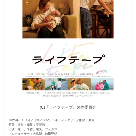
観
た
い
映
画
は
こ
の
街
で
(C)『ライフテープ』製作委員会
2025年／101分／日本／DCP／ドキュメンタリー／配給：東風
監督・撮影・編集：安楽涼
出演：隆一、朱香、珀久、フィガロ
プロデューサー：大島新、前田亜紀