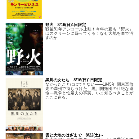
野火 8/16(日)1日限定
戦後81年アンコール上映！今年の夏も『野火』
はスクリーンに帰ってくる！なぜ大地を血で汚
すのか
黒川の女たち 8/16(日)1日限定
なかったことにはできない——1945年 関東軍敗
走の満州で待ちうけた、黒川開拓団の壮絶な運
命―戦争と性暴力の事実、いま知るべきことが
ここに在る。
雲と大地のはざまで 8/22(土)～