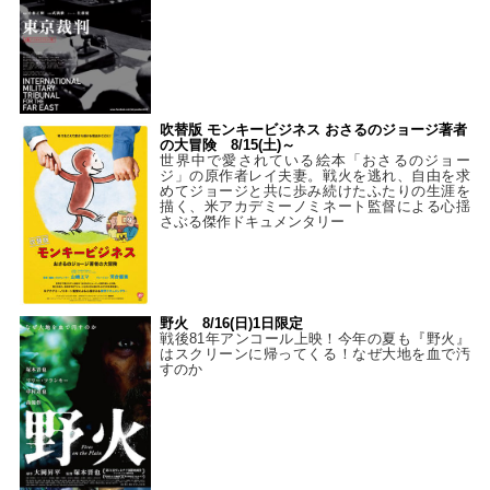
吹替版 モンキービジネス おさるのジョージ著者
の大冒険 8/15(土)～
世界中で愛されている絵本「おさるのジョー
ジ」の原作者レイ夫妻。戦火を逃れ、自由を求
めてジョージと共に歩み続けたふたりの生涯を
描く、米アカデミーノミネート監督による心揺
さぶる傑作ドキュメンタリー
野火 8/16(日)1日限定
戦後81年アンコール上映！今年の夏も『野火』
はスクリーンに帰ってくる！なぜ大地を血で汚
すのか