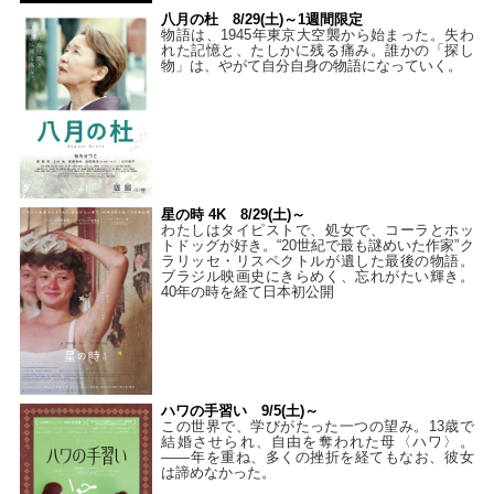
八月の杜 8/29(土)～1週間限定
物語は、1945年東京大空襲から始まった。失わ
れた記憶と、たしかに残る痛み。誰かの「探し
物」は、やがて自分自身の物語になっていく。
星の時 4K 8/29(土)～
わたしはタイピストで、処⼥で、コーラとホッ
トドッグが好き。“20世紀で最も謎めいた作家”ク
ラリッセ・リスペクトルが遺した最後の物語。
ブラジル映画史にきらめく、忘れがたい輝き。
40年の時を経て⽇本初公開
ハワの手習い 9/5(土)～
この世界で、学びがたった一つの望み。13歳で
結婚させられ、自由を奪われた母〈ハワ〉。
——年を重ね、多くの挫折を経てもなお、彼女
は諦めなかった。