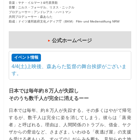
⾳楽：ヤナ・イルマート&⽵原美歌
⾳響：ニルス・フォーゲル、リヌス・ニックル
プロデューサー：アンドレアス・ハートマン
共同プロデューサー：森あらた
助成：ドイツ連邦政府⽂化メディア庁（BKM） Film- und Medienstiftung NRW
公式ホームページ
イベント情報
4/4(土)上映後、森あらた監督の舞台挨拶がございま
す。
⽇本では毎年約８万⼈が失踪し
そのうち数千⼈が完全に消えるーー
⽇本では毎年、約８万⼈が失踪する。その多くはやがて帰宅
するが、数千⼈は完全に姿を消してしまう。彼らは「蒸発
者」と呼ばれる。理由は、⼈間関係のトラブル、借⾦、ヤク
ザからの脅迫など、さまざま。いわゆる「夜逃げ屋」の⽀援
を受ける者もいる。すべてのしがらみを断ち、⾒知らぬ⼟地