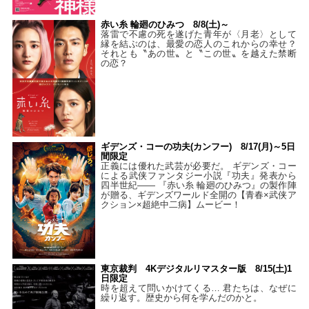
赤い糸 輪廻のひみつ 8/8(土)～
落雷で不慮の死を遂げた青年が〈月老〉として
縁を結ぶのは、最愛の恋人のこれからの幸せ？
それとも〝あの世〟と〝この世〟を越えた禁断
の恋？
ギデンズ・コーの功夫(カンフー) 8/17(月)～5日
間限定
正義には優れた武芸が必要だ。 ギデンズ・コー
による武侠ファンタジー小説『功夫』発表から
四半世紀―― 『赤い糸 輪廻のひみつ』の製作陣
が贈る、ギデンズワールド全開の【青春×武侠ア
クション×超絶中二病】ムービー！
東京裁判 4Kデジタルリマスター版 8/15(土)1
日限定
時を超えて問いかけてくる… 君たちは、なぜに
繰り返す。歴史から何を学んだのかと。