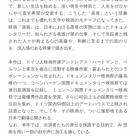
で、新しい⽣活を始める。深い喪失や挫折と、⼈⽣をゼロか
らやり直す希望が交差する。こうした「蒸発」という現象
は、これまでも優れた⽂学や映画のモチーフになってきた。
映画『蒸発』は、⽇本における蒸発の実態に迫ったドキュメ
ンタリーだ。知られざる夜逃げ屋の仕事、そして失踪者と残
された⼈々が抱える⼼の葛藤や、和解に⾄るまでの道のり
を、没⼊感のある映像で描き出す。
本作は、ドイツ⼈映画作家アンドレアス・ハートマンと、ベ
ルリンと東京を拠点に活動する映像作家・森あらたとのコラ
ボレーションから⽣まれた。ドキュメンタリー映画祭の最⾼
峰の⼀つ、コペンハーゲン国際ドキュメンタリー映画祭では
連⽇超満員を記録し、ミュンヘン国際ドキュメンタリー映画
祭では最優秀作品賞を受賞。さらに40以上もの国際映画祭で
注⽬を集め、ドイツ国内50館以上のアートハウスで上映され
話題となった。そして今、その映画が、ついに撮影地である
⽇本で劇場公開される。
なお、本作では、出演者たちの⾝元を保護する⽬的で、AI 技
術を⽤い⼀部の顔や声に加⼯を施している。