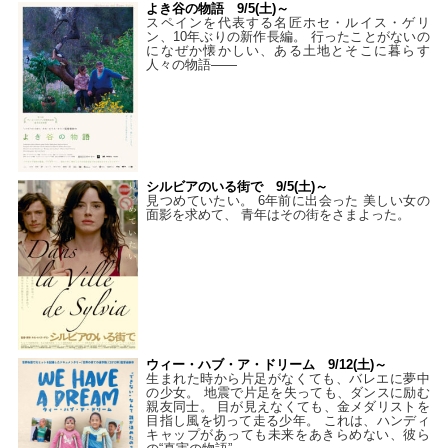
よき谷の物語 9/5(土)～
スペインを代表する名匠ホセ・ルイス・ゲリ
ン、10年ぶりの新作長編。 行ったことがないの
になぜか懐かしい、ある土地とそこに暮らす
人々の物語――
シルビアのいる街で 9/5(土)～
見つめていたい。 6年前に出会った 美しい女の
面影を求めて、 青年はその街をさまよった。
ウィー・ハブ・ア・ドリーム 9/12(土)～
生まれた時から片足がなくても、バレエに夢中
の少女。 地震で片足を失っても、ダンスに励む
親友同士。 目が見えなくても、金メダリストを
目指し風を切って走る少年。 これは、ハンディ
キャップがあっても未来をあきらめない、彼ら