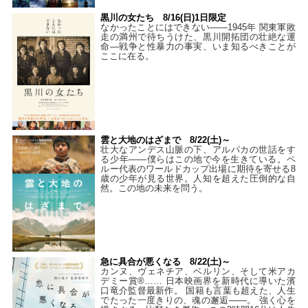
黒川の女たち 8/16(日)1日限定
なかったことにはできない——1945年 関東軍敗
走の満州で待ちうけた、黒川開拓団の壮絶な運
命―戦争と性暴力の事実、いま知るべきことが
ここに在る。
雲と大地のはざまで 8/22(土)～
壮大なアンデス山脈の下、アルパカの世話をす
る少年――僕らはこの地で今を生きている。ペ
ルー代表のワールドカップ出場に期待を寄せる8
歳の少年が見る世界。人知を超えた圧倒的な自
然。この地の未来を問う。
急に具合が悪くなる 8/22(土)～
カンヌ、ヴェネチア、ベルリン、そして米アカ
デミー賞®…… 日本映画界を新時代に導いた濱
口竜介監督最新作。 国籍も言葉も超えた、人生
でたった一度きりの、魂の邂逅――。 強く心を