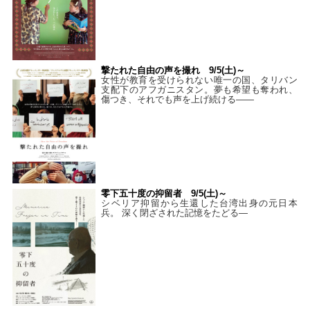
撃たれた自由の声を撮れ 9/5(土)～
女性が教育を受けられない唯一の国、タリバン
支配下のアフガニスタン。夢も希望も奪われ、
傷つき、それでも声を上げ続ける——
零下五十度の抑留者 9/5(土)～
シベリア抑留から生還した台湾出身の元日本
兵。 深く閉ざされた記憶をたどる—