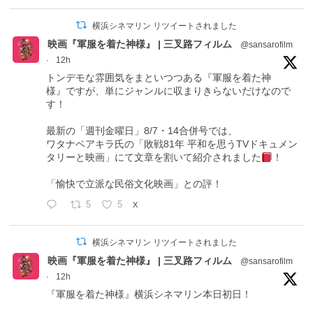
横浜シネマリン リツイートされました
映画『軍服を着た神様』 | 三叉路フィルム
@sansarofilm
·
12h
トンデモな雰囲気をまといつつある『軍服を着た神
様』ですが、単にジャンルに収まりきらないだけなので
す！
最新の「週刊金曜日」8/7・14合併号では、
ワタナベアキラ氏の「敗戦81年 平和を思うTVドキュメン
タリーと映画」にて文章を割いて紹介されました
！
「愉快で立派な民俗文化映画」との評！
5
5
X
横浜シネマリン リツイートされました
映画『軍服を着た神様』 | 三叉路フィルム
@sansarofilm
·
12h
『軍服を着た神様』横浜シネマリン本日初日！