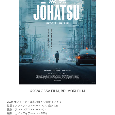
観
た
い
映
画
は
こ
の
街
で
©2024 OSSA FILM, BR, MORI FILM
2024 年／ドイツ・⽇本／86 分／配給：アギィ
監督：アンドレアス・ハートマン、森あらた
撮影：アンドレアス・ハートマン
編集：カイ・アイアーマン（BFS）