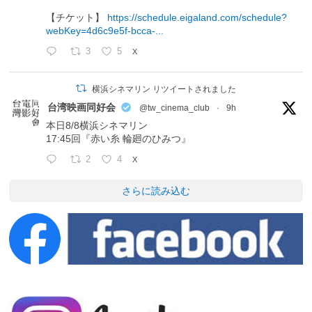
【チケット】
https://schedule.eigaland.com/schedule?
webKey=4d6c9e5f-bcca-...
3
5
X
横浜シネマリン リツイートされました
台湾映画同好会
@tw_cinema_club
·
9h
本日8/8横浜シネマリン
17:45回『赤い糸 輪廻のひみつ』
2
4
X
さらに読み込む