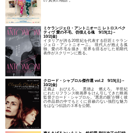
の“真実の物語”。
ミケランジェロ・アントニオーニ レトロスペク
ティヴ 愛の不毛、彷徨える魂 9/19(土)－
10/2(金)
イタリアが誇る20世紀を代表する巨匠ミケラン
ジェロ・アントニオーニ。 現代人が抱える孤
独、愛の不毛を描き、世界を揺るがした初期代
表作がスクリーンに甦る。
クロード・シャブロル傑作選 vol.2 9/19(土)－
10/2(金)
正義よ おびえろ。 悪徳よ 燃えろ。 半世紀
にわたりフランス映画界をけん引してきた映画
監督クロード・シャブロル。“悪意の眼”が輝く彼
の作品群の中でもとくに容赦のない強烈な魅力
をはなつ伝説の３本を公開。