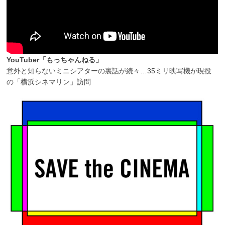
YouTuber「もっちゃんねる」
意外と知らないミニシアターの裏話が続々…35ミリ映写機が現役
の「横浜シネマリン」訪問