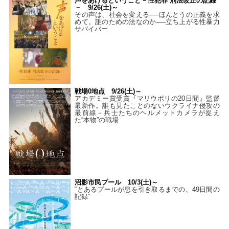
声をあげるということ－性犯罪 刑法改正の記録
－ 9/26(土)～
その声は、社会を変える──ほんとうの正義を求
めて。誰のための法なのか──立ち上がる性暴力
サバイバー
戦場0地点 9/26(土)～
アカデミー賞受賞『マリウポリの20日間』監督
最新作。誰も見たことのないウクライナ侵攻の
最前線－兵士たちのヘルメットカメラが捉え
た“本物”の戦場
沼影市民プール 10/3(土)～
“とあるプールが息を引き取るまでの、49日間の
記録”