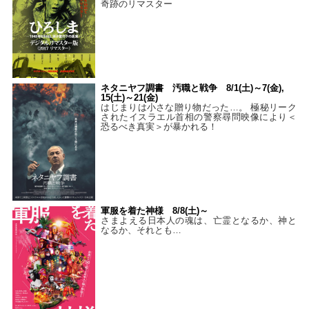
奇跡のリマスター
ネタニヤフ調書 汚職と戦争 8/1(土)～7(金),
15(土)～21(金)
はじまりは小さな贈り物だった…。 極秘リーク
されたイスラエル首相の警察尋問映像により＜
恐るべき真実＞が暴かれる！
軍服を着た神様 8/8(土)～
さまよえる日本人の魂は、亡霊となるか、神と
なるか、それとも…