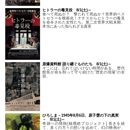
ヒトラーの毒見役 8/1(土)～
食べて死ぬか？ 撃たれて死ぬか？世界的ベス
トセラーを映画化！ナチスからヒトラーの毒見
を命令された女性たち。第二次世界大戦末期、
本当にあった知られざる真実
原爆資料館 語り継ぐものたち 8/1(土)～
そこには、忘れてはいけない時間がある。 歴代
館長が命を削って守り続けた”歴史の現場”の全
容。
ひろしま－1945年8月6日、原子雲の下の真実
－ 8/1(土)～
奇跡への情熱[核廃絶プロジェクト] 長きを経
て、多くの方々の想いを込めて、幻の映画が、