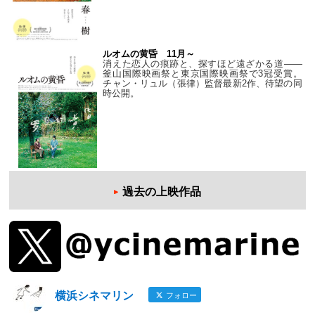
ルオムの黄昏 11月～
消えた恋人の痕跡と、探すほど遠ざかる道——
釜山国際映画祭と東京国際映画祭で3冠受賞。
チャン・リュル（張律）監督最新2作、待望の同
時公開。
過去の上映作品
横浜シネマリン
フォロー