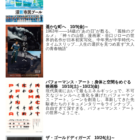
遥かな町へ 10/9(金)～
1963年――14歳の“あの日”が甦る。「孤独のグ
ルメ」「神々の山嶺」漫画家・谷口ジローの世
界的名作が日本初実写化。中年男が中学時代へ
タイムスリップ…人生の選択を見つめ直す“大人
の青春物語”
パフォーマンス・アート：身体と空間をめぐる
映画祭 10/10(土)－10/23(金)
現代美術において最もエネルギッシュで、不可
欠なジャンルへと進化を遂げたパフォーマン
ス・アート。シーンを創造し、革新してきた先
駆者たちのドキュメンタリーをラインナップ。
自由すぎて深すぎる、パフォーマンス・アート
の世界へようこそ。
ザ・ゴールドディガーズ 10/24(土)～