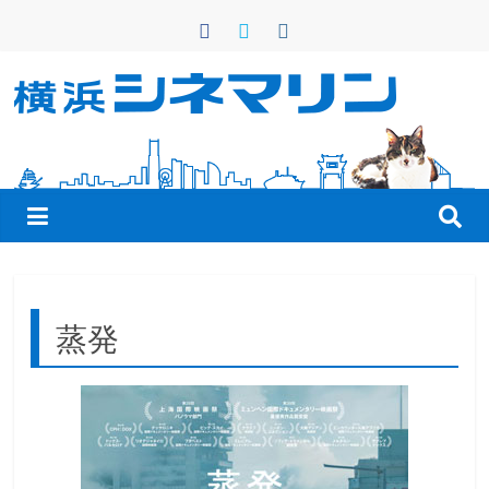
コ
ン
テ
ン
横
ツ
へ
浜
ス
キ
シ
ッ
プ
ネ
蒸発
マ
リ
ン