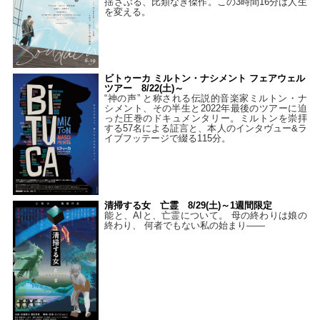
揺さぶる、比類なき傑作。この3時間16分は人生
を変える。
ビトゥーカ ミルトン・ナシメント フェアウェル
ツアー 8/22(土)～
“神の声” と称される伝説的音楽家ミルトン・ナ
シメント、その半生と2022年最後のツアーに迫
った圧巻のドキュメンタリー。ミルトンを崇拝
する57名による証言と、本人のインタヴュー&ラ
イブフッテージで綴る115分。
清掃する女 亡霊 8/29(土)～1週間限定
能と、AIと、亡霊について。 母の終わりは娘の
終わり、 何者でもない私の始まり――