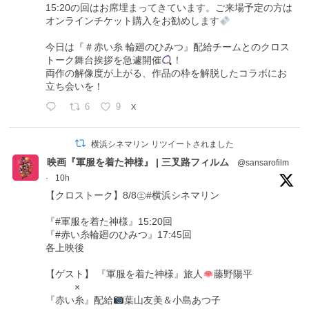
15:20の回はお席埋まってきています。ご来場予定の方は
オンラインチケット購入をお勧めします
今日は『＃赤い糸 輪廻のひみつ』配給チームとのクロス
トーク舞台挨拶を急遽開催
！
両作の解像度が上がる、作品の枠を解脱したコラボにお
立ち会いを！
6
9
X
横浜シネマリン リツイートされました
映画『軍服を着た神様』 | 三叉路フィルム
@sansarofilm
·
10h
【クロストーク】8/8㊏#横浜シネマリン
『#軍服を着た神様』15:20回
『#赤い糸輪廻のひみつ』17:45回
各上映後
【ゲスト】 『軍服を着た神様』旅人
藤野陽平
×
『赤い糸』配給
葉山友美＆小島あつ子