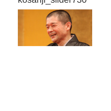
観
た
い
映
画
は
こ
の
街
で