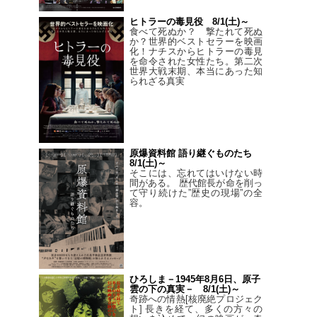
ヒトラーの毒見役 8/1(土)～
食べて死ぬか？ 撃たれて死ぬ
か？世界的ベストセラーを映画
化！ナチスからヒトラーの毒見
を命令された女性たち。第二次
世界大戦末期、本当にあった知
られざる真実
原爆資料館 語り継ぐものたち
8/1(土)～
そこには、忘れてはいけない時
間がある。 歴代館長が命を削っ
て守り続けた”歴史の現場”の全
容。
ひろしま－1945年8月6日、原子
雲の下の真実－ 8/1(土)～
奇跡への情熱[核廃絶プロジェク
ト] 長きを経て、多くの方々の