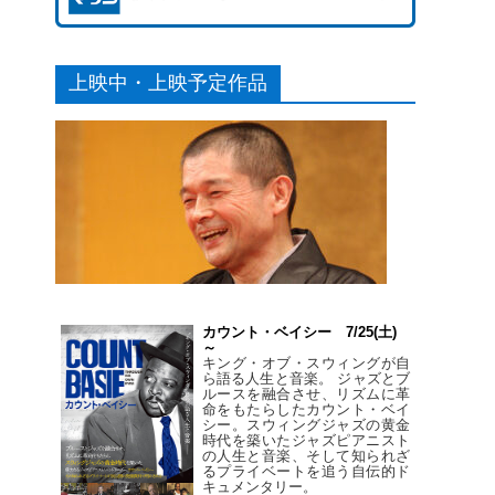
上映中・上映予定作品
カウント・ベイシー 7/25(土)
～
キング・オブ・スウィングが自
ら語る人生と音楽。 ジャズとブ
ルースを融合させ、リズムに革
命をもたらしたカウント・ベイ
シー。スウィングジャズの黄金
時代を築いたジャズピアニスト
の人生と音楽、そして知られざ
るプライベートを追う自伝的ド
キュメンタリー。