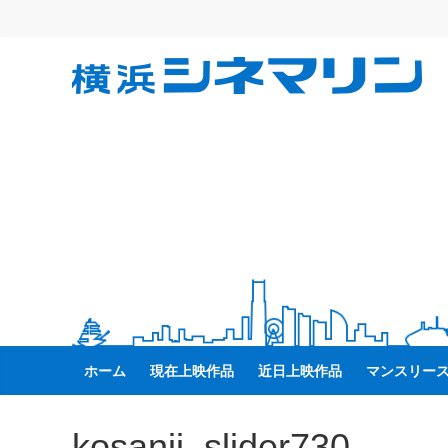
コ
ン
テ
横
ン
ツ
へ
浜
ス
キ
シ
ッ
プ
ネ
マ
リ
ホーム
現在上映作品
近日上映作品
マンスリー
ン
kosanji_slider730