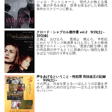
ジェロ・アントニオーニ。 現代人が抱える孤
独、愛の不毛を描き、世界を揺るがした初期代
表作がスクリーンに甦る。
クロード・シャブロル傑作選 vol.2 9/19(土)－
10/2(金)
正義よ おびえろ。 悪徳よ 燃えろ。 半世紀
にわたりフランス映画界をけん引してきた映画
監督クロード・シャブロル。“悪意の眼”が輝く彼
の作品群の中でもとくに容赦のない強烈な魅力
をはなつ伝説の３本を公開。
声をあげるということ－性犯罪 刑法改正の記録
－ 9/26(土)～
その声は、社会を変える──ほんとうの正義を求
めて。誰のための法なのか──立ち上がる性暴力
サバイバー