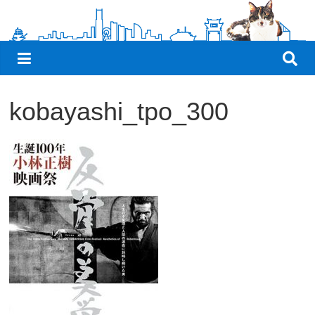
観
た
い
映
画
kobayashi_tpo_300
は
こ
の
街
で