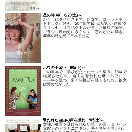
星の時 4K 8/29(土)～
わたしはタイピストで、処⼥で、コーラとホッ
トドッグが好き。“20世紀で最も謎めいた作家”ク
ラリッセ・リスペクトルが遺した最後の物語。
ブラジル映画史にきらめく、忘れがたい輝き。
40年の時を経て⽇本初公開
ハワの手習い 9/5(土)～
この世界で、学びがたった一つの望み。13歳で
結婚させられ、自由を奪われた母〈ハワ〉。
——年を重ね、多くの挫折を経てもなお、彼女
は諦めなかった。
撃たれた自由の声を撮れ 9/5(土)～
女性が教育を受けられない唯一の国、タリバン
支配下のアフガニスタン。夢も希望も奪われ、