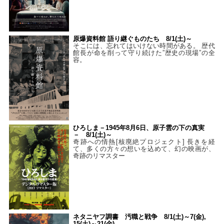
原爆資料館 語り継ぐものたち 8/1(土)～
そこには、忘れてはいけない時間がある。 歴代
館長が命を削って守り続けた”歴史の現場”の全
容。
ひろしま－1945年8月6日、原子雲の下の真実
－ 8/1(土)～
奇跡への情熱[核廃絶プロジェクト] 長きを経
て、多くの方々の想いを込めて、幻の映画が、
奇跡のリマスター
ネタニヤフ調書 汚職と戦争 8/1(土)～7(金),
15(土)～21(金)