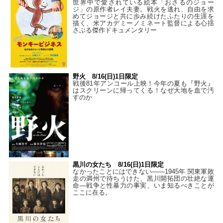
世界中で愛されている絵本「おさるのジョー
ジ」の原作者レイ夫妻。戦火を逃れ、自由を求
めてジョージと共に歩み続けたふたりの生涯を
描く、米アカデミーノミネート監督による心揺
さぶる傑作ドキュメンタリー
野火 8/16(日)1日限定
戦後81年アンコール上映！今年の夏も『野火』
はスクリーンに帰ってくる！なぜ大地を血で汚
すのか
黒川の女たち 8/16(日)1日限定
なかったことにはできない——1945年 関東軍敗
走の満州で待ちうけた、黒川開拓団の壮絶な運
命―戦争と性暴力の事実、いま知るべきことが
ここに在る。