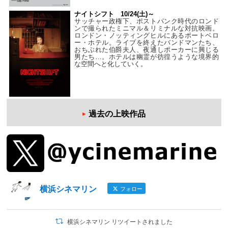
ナイトシフト 10/24(土)～
サッチャー政権下、ポストパンク時代のロンド
ンで撮られたミニマル＆リミナルな対抗映画。
ロンドン・ノッティングヒルにあるポートベロ
ー・ホテル。ライブを終えたバンドマンたち、
おちぶれた伯爵夫人、夜通しポーカーに興じる
男たち…。ホテルは幽霊が彷徨うような境界的
な空間へと化していく。
過去の上映作品
横浜シネマリン
フォロー
横浜シネマリン リツイートされました