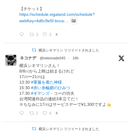
【チケット】
https://schedule.eigaland.com/schedule?
webKey=4d6c9e5f-bcca-...
3
3
X
横浜シネマリン リツイートされました
ネコナデ
@nekonade045
·
16h
横浜シネマリンさん！
8/8㈯から上映は始まるけれど
17㈪〜21㈭は
13:30
#軍服を着た神様
15:30
#赤い糸輪廻のひみつ
17:30
#ギデンズ
・コーの功夫
台湾関連作品の連続3本立てだ！
※ちなみに17㈪はサービスデーで¥1,300ですよ
2
4
X
横浜シネマリン リツイートされました