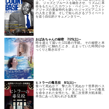
楽。 ジャズとブルースを融合させ、リズムに革
命をもたらしたカウント・ベイシー。スウィン
グジャズの黄金時代を築いたジャズピアニスト
の人生と音楽、そして知られざるプライベート
を追う自伝的ドキュメンタリー。
おばあちゃんの秘密 7/25(土)～
時を超えて届いた131通の手紙。 その秘密と本
当の想いに触れたとき、止まっていた時間がゆ
っくりと動き出す―
ヒトラーの毒見役 8/1(土)～
食べて死ぬか？ 撃たれて死ぬか？世界的ベス
トセラーを映画化！ナチスからヒトラーの毒見
を命令された女性たち。第二次世界大戦末期、
本当にあった知られざる真実