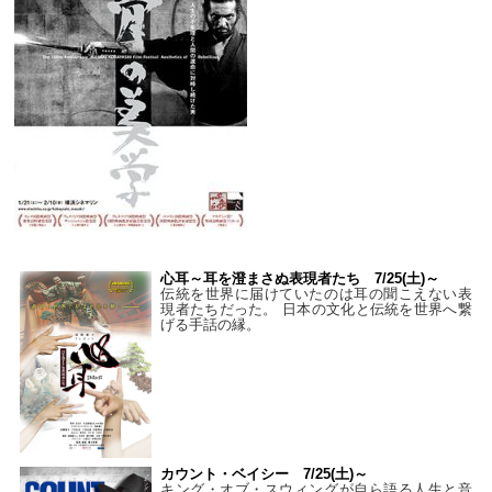
心耳～耳を澄まさぬ表現者たち 7/25(土)～
伝統を世界に届けていたのは耳の聞こえない表
現者たちだった。 日本の文化と伝統を世界へ繋
げる手話の縁。
カウント・ベイシー 7/25(土)～
キング・オブ・スウィングが自ら語る人生と音