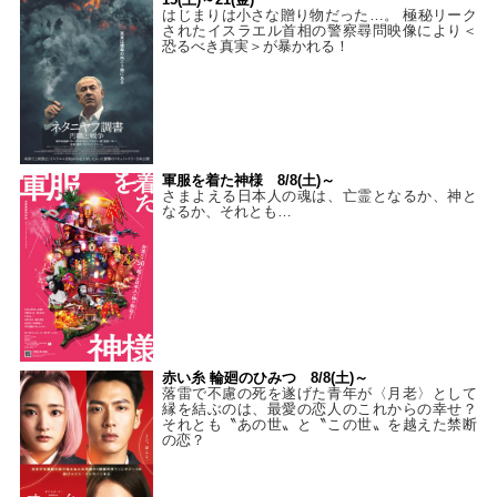
はじまりは小さな贈り物だった…。 極秘リーク
されたイスラエル首相の警察尋問映像により＜
恐るべき真実＞が暴かれる！
軍服を着た神様 8/8(土)～
さまよえる日本人の魂は、亡霊となるか、神と
なるか、それとも…
赤い糸 輪廻のひみつ 8/8(土)～
落雷で不慮の死を遂げた青年が〈月老〉として
縁を結ぶのは、最愛の恋人のこれからの幸せ？
それとも〝あの世〟と〝この世〟を越えた禁断
の恋？