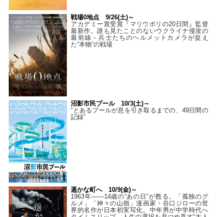
戦場0地点 9/26(土)～
アカデミー賞受賞『マリウポリの20日間』監督
最新作。誰も見たことのないウクライナ侵攻の
最前線－兵士たちのヘルメットカメラが捉え
た“本物”の戦場
沼影市民プール 10/3(土)～
“とあるプールが息を引き取るまでの、49日間の
記録”
遥かな町へ 10/9(金)～
1963年――14歳の“あの日”が甦る。「孤独のグ
ルメ」「神々の山嶺」漫画家・谷口ジローの世
界的名作が日本初実写化。中年男が中学時代へ
タイムスリップ…人生の選択を見つめ直す“大人