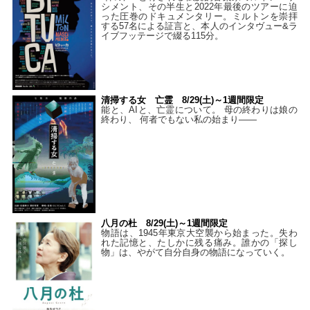
シメント、その半生と2022年最後のツアーに迫
った圧巻のドキュメンタリー。ミルトンを崇拝
する57名による証言と、本人のインタヴュー&ラ
イブフッテージで綴る115分。
清掃する女 亡霊 8/29(土)～1週間限定
能と、AIと、亡霊について。 母の終わりは娘の
終わり、 何者でもない私の始まり――
八月の杜 8/29(土)～1週間限定
物語は、1945年東京大空襲から始まった。失わ
れた記憶と、たしかに残る痛み。誰かの「探し
物」は、やがて自分自身の物語になっていく。