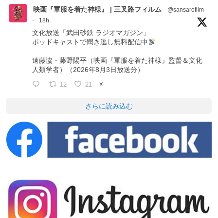
映画『軍服を着た神様』 | 三叉路フィルム
@sansarofilm
·
18h
文化放送「武田砂鉄 ラジオマガジン」
ポッドキャストで聞き逃し無料配信中
遠藤協・藤野陽平（映画『軍服を着た神様』監督＆文化
人類学者）（2026年8月3日放送分）
12
21
X
さらに読み込む