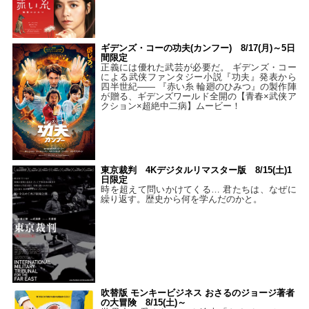
ギデンズ・コーの功夫(カンフー) 8/17(月)～5日
間限定
正義には優れた武芸が必要だ。 ギデンズ・コー
による武侠ファンタジー小説『功夫』発表から
四半世紀―― 『赤い糸 輪廻のひみつ』の製作陣
が贈る、ギデンズワールド全開の【青春×武侠ア
クション×超絶中二病】ムービー！
東京裁判 4Kデジタルリマスター版 8/15(土)1
日限定
時を超えて問いかけてくる… 君たちは、なぜに
繰り返す。歴史から何を学んだのかと。
吹替版 モンキービジネス おさるのジョージ著者
の大冒険 8/15(土)～