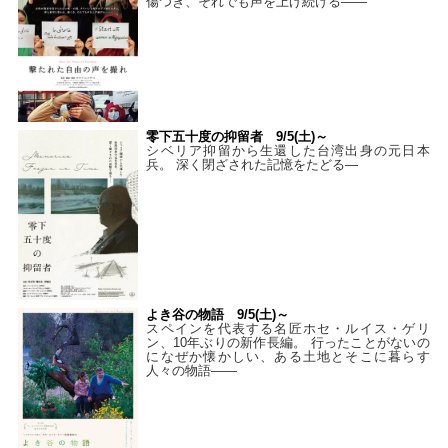
傷つき、それでも声を上げ続ける——
零下五十度の抑留者 9/5(土)～
シベリア抑留から生還した台湾出身の元日本
兵。 深く閉ざされた記憶をたどる—
よき谷の物語 9/5(土)～
スペインを代表する名匠ホセ・ルイス・ゲリ
ン、10年ぶりの新作長編。 行ったことがないの
になぜか懐かしい、ある土地とそこに暮らす
人々の物語――