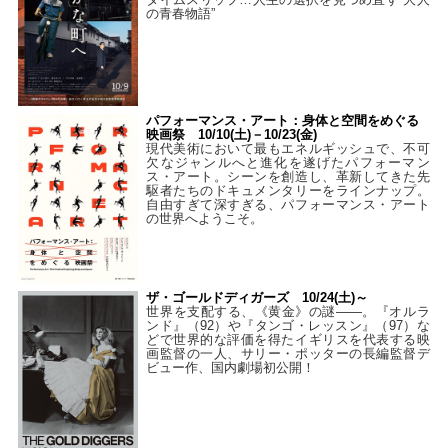
の青春物語”
パフォーマンス・アート：身体と空間をめぐる
映画祭 10/10(土)－10/23(金)
現代美術において最もエネルギッシュで、不可
欠なジャンルへと進化を遂げたパフォーマン
ス・アート。シーンを創造し、革新してきた先
駆者たちのドキュメンタリーをラインナップ。
自由すぎて深すぎる、パフォーマンス・アート
の世界へようこそ。
ザ・ゴールドディガーズ 10/24(土)～
世界を支配する、《黄金》の謎――。『オルラ
ンド』（92）や『タンゴ・レッスン』（97）な
どで世界的な評価を得たイギリスを代表する映
画監督の一人、サリー・ポッターの長編監督デ
ビュー作、国内劇場初公開！