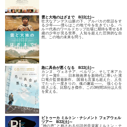
雲と大地のはざまで 8/22(土)～
壮大なアンデス山脈の下、アルパカの世話をす
る少年――僕らはこの地で今を生きている。ペ
ルー代表のワールドカップ出場に期待を寄せる8
歳の少年が見る世界。人知を超えた圧倒的な自
然。この地の未来を問う。
急に具合が悪くなる 8/22(土)～
カンヌ、ヴェネチア、ベルリン、そして米アカ
デミー賞®…… 日本映画界を新時代に導いた濱
口竜介監督最新作。 国籍も言葉も超えた、人生
でたった一度きりの、魂の邂逅――。 強く心を
揺さぶる、比類なき傑作。この3時間16分は人生
を変える。
ビトゥーカ ミルトン・ナシメント フェアウェル
ツアー 8/22(土)～
“神の声” と称される伝説的音楽家ミルトン・ナ