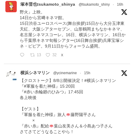
塚本晋也tsukamoto_shinya
@tsukamoto_shiny
·
16h
野火』上映。
14日から宮﨑キネマ館。
15日渋谷ユーロスペース(舞台挨拶)15日から大分玉津東
天紅、大阪シアターセブン、山形鶴岡まちなかキネマ、
名古屋シネマスコーレ。16日、横浜シネマリン、16日か
ら千葉県キネマ旬報シアター(16日舞台挨拶)兵庫宝塚シ
ネ・ピピア。9月11日からフォーラム盛岡。
13
32
X
横浜シネマリン
@ycinemarine
·
15h
【クロストーク】8/8㊏開催決定！#横浜シネマリン
『#軍服を着た神様』15:20回
『#赤い糸輪廻のひみつ』17:45回
各上映後
【ゲスト】
『軍服を着た神様』旅人
藤野陽平さん
×
『赤い糸』配給
葉山友美さん＆小島あつ子さん
さてさてどうなることやら！