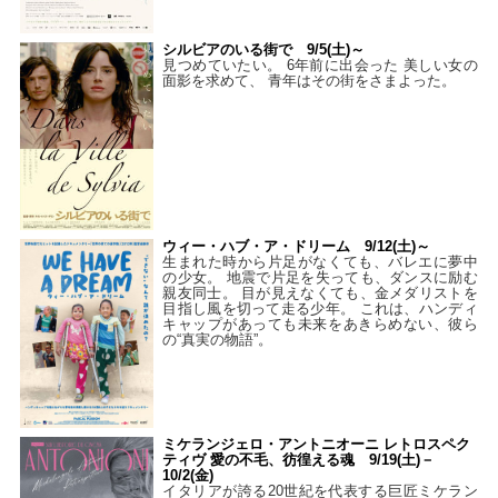
シルビアのいる街で 9/5(土)～
見つめていたい。 6年前に出会った 美しい女の
面影を求めて、 青年はその街をさまよった。
ウィー・ハブ・ア・ドリーム 9/12(土)～
生まれた時から片足がなくても、バレエに夢中
の少女。 地震で片足を失っても、ダンスに励む
親友同士。 目が見えなくても、金メダリストを
目指し風を切って走る少年。 これは、ハンディ
キャップがあっても未来をあきらめない、彼ら
の“真実の物語”。
ミケランジェロ・アントニオーニ レトロスペク
ティヴ 愛の不毛、彷徨える魂 9/19(土)－
10/2(金)
イタリアが誇る20世紀を代表する巨匠ミケラン