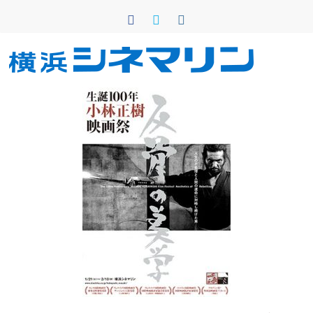
コ
ン
テ
ン
横
ツ
へ
浜
ス
キ
シ
ッ
プ
ネ
マ
リ
ン