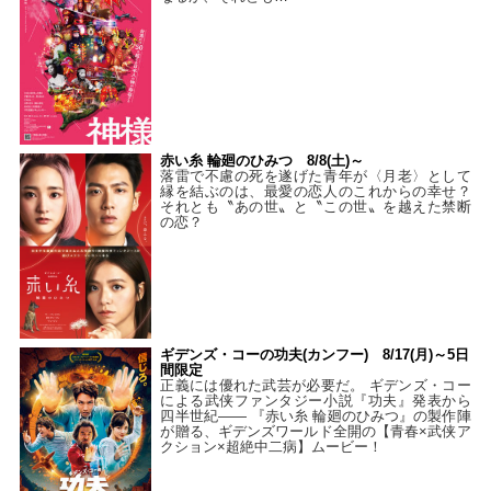
赤い糸 輪廻のひみつ 8/8(土)～
落雷で不慮の死を遂げた青年が〈月老〉として
縁を結ぶのは、最愛の恋人のこれからの幸せ？
それとも〝あの世〟と〝この世〟を越えた禁断
の恋？
ギデンズ・コーの功夫(カンフー) 8/17(月)～5日
間限定
正義には優れた武芸が必要だ。 ギデンズ・コー
による武侠ファンタジー小説『功夫』発表から
四半世紀―― 『赤い糸 輪廻のひみつ』の製作陣
が贈る、ギデンズワールド全開の【青春×武侠ア
クション×超絶中二病】ムービー！