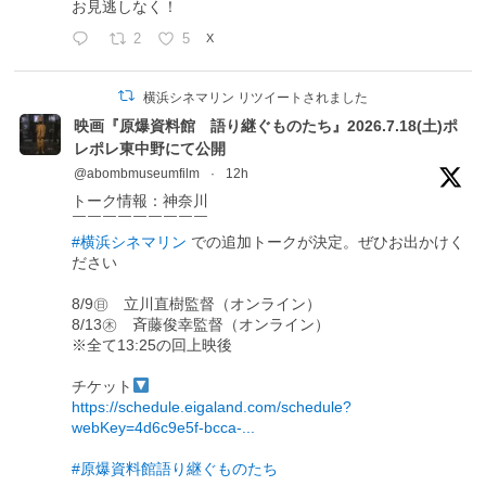
お見逃しなく！
2
5
X
横浜シネマリン リツイートされました
映画『原爆資料館 語り継ぐものたち』2026.7.18(土)ポ
レポレ東中野にて公開
@abombmuseumfilm
·
12h
トーク情報：神奈川
￣￣￣￣￣￣￣￣￣
#横浜シネマリン
での追加トークが決定。ぜひお出かけく
ださい
8/9㊐ 立川直樹監督（オンライン）
8/13㊍ 斉藤俊幸監督（オンライン）
※全て13:25の回上映後
チケット
https://schedule.eigaland.com/schedule?
webKey=4d6c9e5f-bcca-...
#原爆資料館語り継ぐものたち