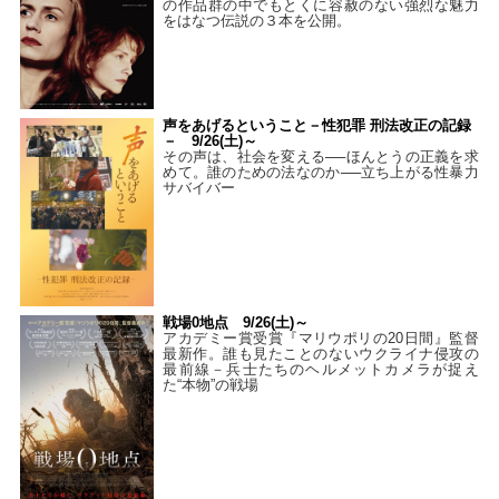
の作品群の中でもとくに容赦のない強烈な魅力
をはなつ伝説の３本を公開。
声をあげるということ－性犯罪 刑法改正の記録
－ 9/26(土)～
その声は、社会を変える──ほんとうの正義を求
めて。誰のための法なのか──立ち上がる性暴力
サバイバー
戦場0地点 9/26(土)～
アカデミー賞受賞『マリウポリの20日間』監督
最新作。誰も見たことのないウクライナ侵攻の
最前線－兵士たちのヘルメットカメラが捉え
た“本物”の戦場