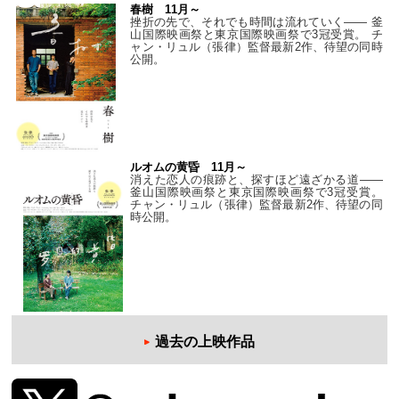
春樹 11月～
挫折の先で、それでも時間は流れていく—— 釜
山国際映画祭と東京国際映画祭で3冠受賞。 チ
ャン・リュル（張律）監督最新2作、待望の同時
公開。
ルオムの黄昏 11月～
消えた恋人の痕跡と、探すほど遠ざかる道——
釜山国際映画祭と東京国際映画祭で3冠受賞。
チャン・リュル（張律）監督最新2作、待望の同
時公開。
過去の上映作品