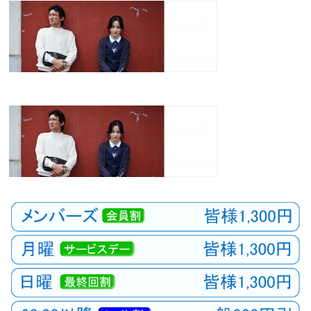
観
た
い
映
画
は
こ
の
街
で