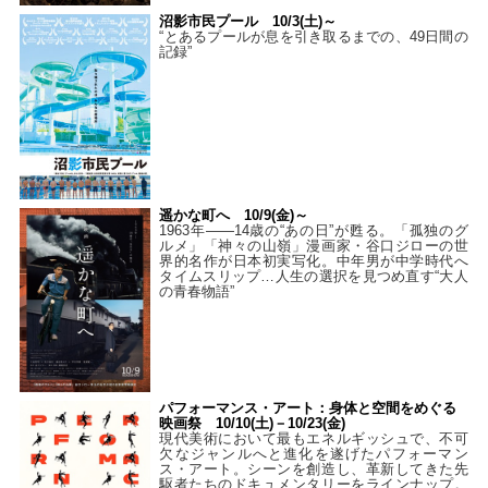
沼影市民プール 10/3(土)～
“とあるプールが息を引き取るまでの、49日間の
記録”
遥かな町へ 10/9(金)～
1963年――14歳の“あの日”が甦る。「孤独のグ
ルメ」「神々の山嶺」漫画家・谷口ジローの世
界的名作が日本初実写化。中年男が中学時代へ
タイムスリップ…人生の選択を見つめ直す“大人
の青春物語”
パフォーマンス・アート：身体と空間をめぐる
映画祭 10/10(土)－10/23(金)
現代美術において最もエネルギッシュで、不可
欠なジャンルへと進化を遂げたパフォーマン
ス・アート。シーンを創造し、革新してきた先
駆者たちのドキュメンタリーをラインナップ。