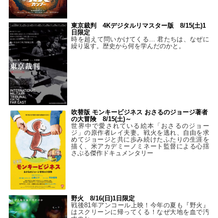
東京裁判 4Kデジタルリマスター版 8/15(土)1
日限定
時を超えて問いかけてくる… 君たちは、なぜに
繰り返す。歴史から何を学んだのかと。
吹替版 モンキービジネス おさるのジョージ著者
の大冒険 8/15(土)～
世界中で愛されている絵本「おさるのジョー
ジ」の原作者レイ夫妻。戦火を逃れ、自由を求
めてジョージと共に歩み続けたふたりの生涯を
描く、米アカデミーノミネート監督による心揺
さぶる傑作ドキュメンタリー
野火 8/16(日)1日限定
戦後81年アンコール上映！今年の夏も『野火』
はスクリーンに帰ってくる！なぜ大地を血で汚