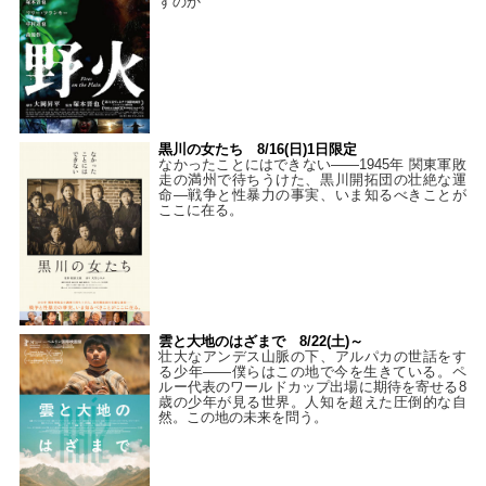
すのか
黒川の女たち 8/16(日)1日限定
なかったことにはできない——1945年 関東軍敗
走の満州で待ちうけた、黒川開拓団の壮絶な運
命―戦争と性暴力の事実、いま知るべきことが
ここに在る。
雲と大地のはざまで 8/22(土)～
壮大なアンデス山脈の下、アルパカの世話をす
る少年――僕らはこの地で今を生きている。ペ
ルー代表のワールドカップ出場に期待を寄せる8
歳の少年が見る世界。人知を超えた圧倒的な自
然。この地の未来を問う。