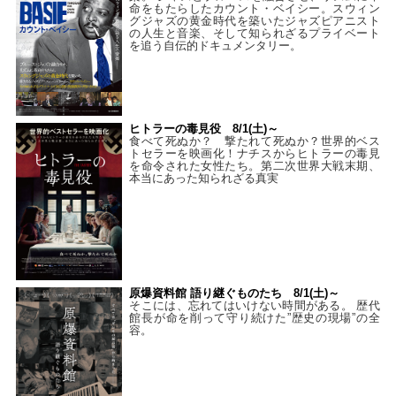
命をもたらしたカウント・ベイシー。スウィン
グジャズの黄金時代を築いたジャズピアニスト
の人生と音楽、そして知られざるプライベート
を追う自伝的ドキュメンタリー。
ヒトラーの毒見役 8/1(土)～
食べて死ぬか？ 撃たれて死ぬか？世界的ベス
トセラーを映画化！ナチスからヒトラーの毒見
を命令された女性たち。第二次世界大戦末期、
本当にあった知られざる真実
原爆資料館 語り継ぐものたち 8/1(土)～
そこには、忘れてはいけない時間がある。 歴代
館長が命を削って守り続けた”歴史の現場”の全
容。