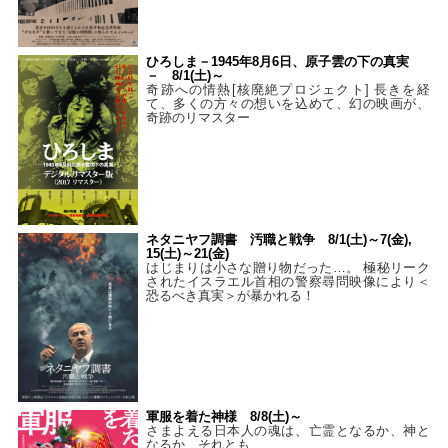
ひろしま－1945年8月6日、原子雲の下の真実
－ 8/1(土)～
奇跡への情熱[核廃絶プロジェクト] 長きを経
て、多くの方々の想いを込めて、幻の映画が、
奇跡のリマスター
ネタニヤフ調書 汚職と戦争 8/1(土)～7(金),
15(土)～21(金)
はじまりは小さな贈り物だった…。 極秘リーク
されたイスラエル首相の警察尋問映像により＜
恐るべき真実＞が暴かれる！
軍服を着た神様 8/8(土)～
さまよえる日本人の魂は、亡霊となるか、神と
なるか、それとも…