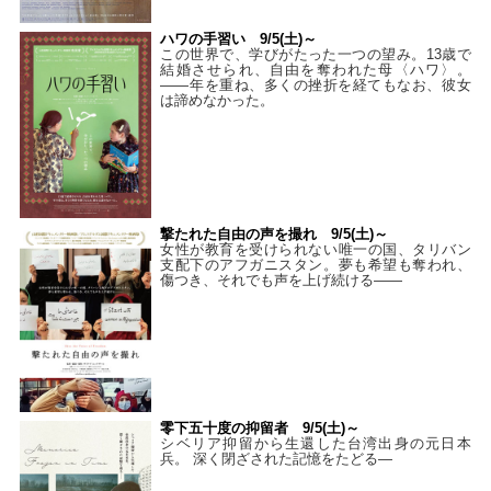
ハワの手習い 9/5(土)～
この世界で、学びがたった一つの望み。13歳で
結婚させられ、自由を奪われた母〈ハワ〉。
——年を重ね、多くの挫折を経てもなお、彼女
は諦めなかった。
撃たれた自由の声を撮れ 9/5(土)～
女性が教育を受けられない唯一の国、タリバン
支配下のアフガニスタン。夢も希望も奪われ、
傷つき、それでも声を上げ続ける——
零下五十度の抑留者 9/5(土)～
シベリア抑留から生還した台湾出身の元日本
兵。 深く閉ざされた記憶をたどる—