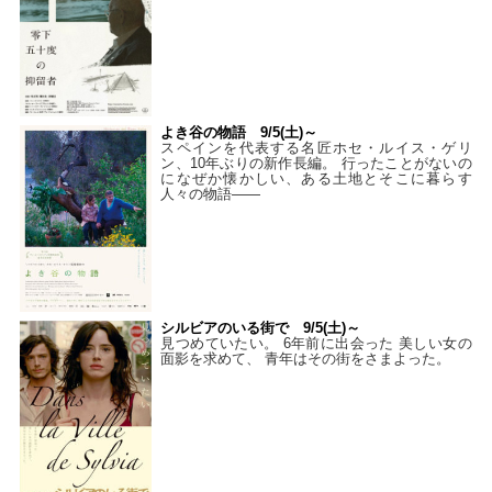
よき谷の物語 9/5(土)～
スペインを代表する名匠ホセ・ルイス・ゲリ
ン、10年ぶりの新作長編。 行ったことがないの
になぜか懐かしい、ある土地とそこに暮らす
人々の物語――
シルビアのいる街で 9/5(土)～
見つめていたい。 6年前に出会った 美しい女の
面影を求めて、 青年はその街をさまよった。