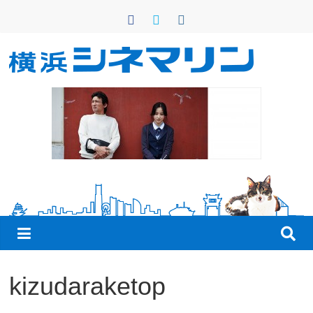
コ
ン
テ
ン
横
ツ
へ
浜
ス
キ
シ
ッ
プ
ネ
マ
リ
kizudaraketop
ン