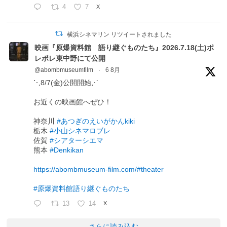
4
7
X
横浜シネマリン リツイートされました
映画『原爆資料館 語り継ぐものたち』2026.7.18(土)ポ
レポレ東中野にて公開
@abombmuseumfilm
·
6 8月
⋱8/7(金)公開開始⋰
お近くの映画館へぜひ！
神奈川
#あつぎのえいがかんkiki
栃木
#小山シネマロブレ
佐賀
#シアターシエマ
熊本
#Denkikan
https://abombmuseum-film.com/#theater
#原爆資料館語り継ぐものたち
13
14
X
さらに読み込む