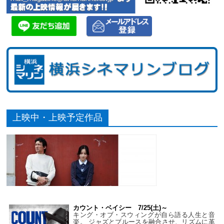
上映中・上映予定作品
カウント・ベイシー 7/25(土)～
キング・オブ・スウィングが自ら語る人生と音
楽。 ジャズとブルースを融合させ、リズムに革