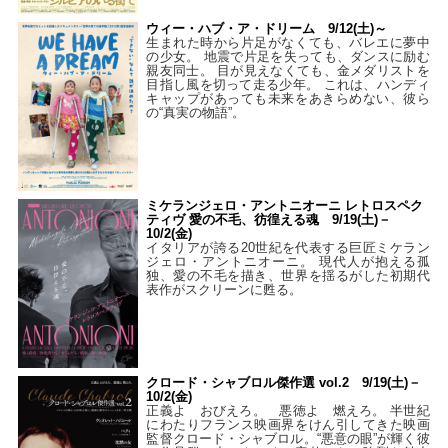
ウィー・ハブ・ア・ドリーム 9/12(土)～
生まれた時から片足がなくても、バレエに夢中
の少女。 地震で片足を失っても、ダンスに励む
親友同士。 目が見えなくても、金メダリストを
目指し風を切って走る少年。 これは、ハンディ
キャップがあっても未来をあきらめない、彼ら
の“真実の物語”。
ミケランジェロ・アントニオーニ レトロスペク
ティヴ 愛の不毛、彷徨える魂 9/19(土)－
10/2(金)
イタリアが誇る20世紀を代表する巨匠ミケラン
ジェロ・アントニオーニ。 現代人が抱える孤
独、愛の不毛を描き、世界を揺るがした初期代
表作がスクリーンに甦る。
クロード・シャブロル傑作選 vol.2 9/19(土)－
10/2(金)
正義よ おびえろ。 悪徳よ 燃えろ。 半世紀
にわたりフランス映画界をけん引してきた映画
監督クロード・シャブロル。“悪意の眼”が輝く彼