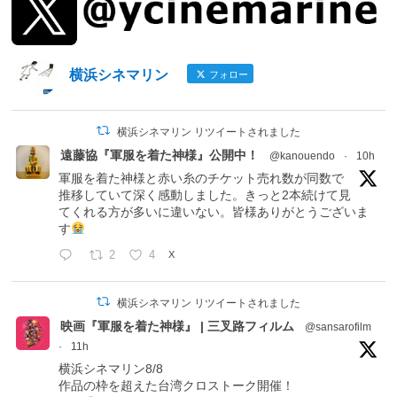
横浜シネマリン
フォロー
横浜シネマリン リツイートされました
遠藤協『軍服を着た神様』公開中！
@kanouendo
·
10h
軍服を着た神様と赤い糸のチケット売れ数が同数で
推移していて深く感動しました。きっと2本続けて見
てくれる方が多いに違いない。皆様ありがとうございま
す
2
4
X
横浜シネマリン リツイートされました
映画『軍服を着た神様』 | 三叉路フィルム
@sansarofilm
·
11h
横浜シネマリン8/8
作品の枠を超えた台湾クロストーク開催！