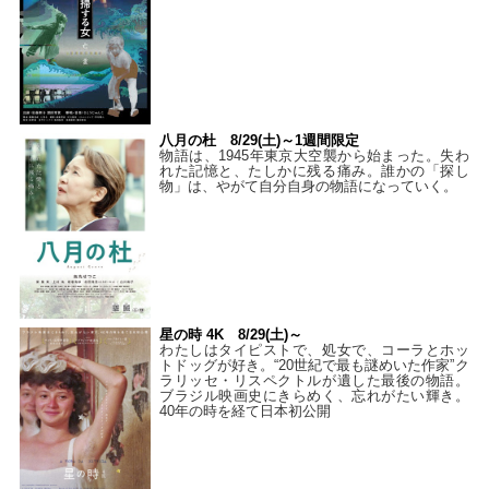
八月の杜 8/29(土)～1週間限定
物語は、1945年東京大空襲から始まった。失わ
れた記憶と、たしかに残る痛み。誰かの「探し
物」は、やがて自分自身の物語になっていく。
星の時 4K 8/29(土)～
わたしはタイピストで、処⼥で、コーラとホッ
トドッグが好き。“20世紀で最も謎めいた作家”ク
ラリッセ・リスペクトルが遺した最後の物語。
ブラジル映画史にきらめく、忘れがたい輝き。
40年の時を経て⽇本初公開