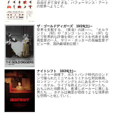
自由すぎて深すぎる、パフォーマンス・アート
の世界へようこそ。
ザ・ゴールドディガーズ 10/24(土)～
世界を支配する、《黄金》の謎――。『オルラ
ンド』（92）や『タンゴ・レッスン』（97）な
どで世界的な評価を得たイギリスを代表する映
画監督の一人、サリー・ポッターの長編監督デ
ビュー作、国内劇場初公開！
ナイトシフト 10/24(土)～
サッチャー政権下、ポストパンク時代のロンド
ンで撮られたミニマル＆リミナルな対抗映画。
ロンドン・ノッティングヒルにあるポートベロ
ー・ホテル。ライブを終えたバンドマンたち、
おちぶれた伯爵夫人、夜通しポーカーに興じる
男たち…。ホテルは幽霊が彷徨うような境界的
な空間へと化していく。