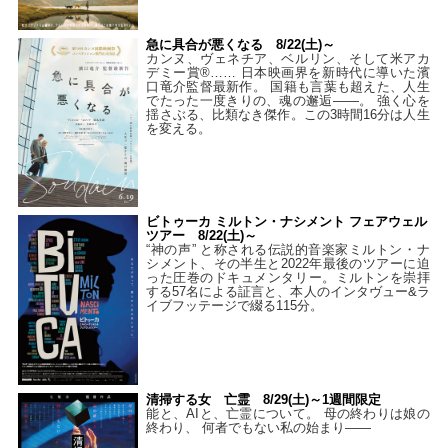
急に具合が悪くなる 8/22(土)～
カンヌ、ヴェネチア、ベルリン、そして米アカ
デミー賞®…… 日本映画界を新時代に導いた濱
口竜介監督最新作。 国籍も言葉も超えた、人生
でたった一度きりの、魂の邂逅――。 強く心を
揺さぶる、比類なき傑作。この3時間16分は人生
を変える。
ビトゥーカ ミルトン・ナシメント フェアウェル
ツアー 8/22(土)～
“神の声” と称される伝説的音楽家ミルトン・ナ
シメント、その半生と2022年最後のツアーに迫
った圧巻のドキュメンタリー。ミルトンを崇拝
する57名による証言と、本人のインタヴュー&ラ
イブフッテージで綴る115分。
清掃する女 亡霊 8/29(土)～1週間限定
能と、AIと、亡霊について。 母の終わりは娘の
終わり、 何者でもない私の始まり――