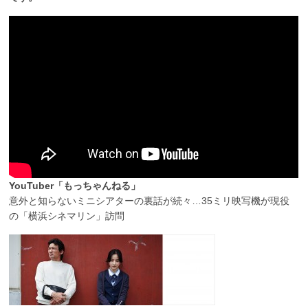
YouTuber「もっちゃんねる」
意外と知らないミニシアターの裏話が続々…35ミリ映写機が現役
の「横浜シネマリン」訪問