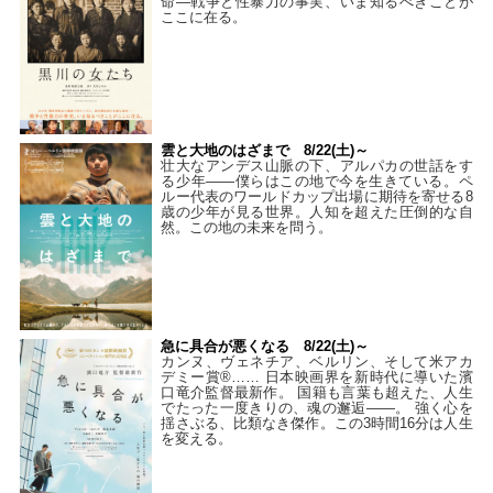
命―戦争と性暴力の事実、いま知るべきことが
ここに在る。
雲と大地のはざまで 8/22(土)～
壮大なアンデス山脈の下、アルパカの世話をす
る少年――僕らはこの地で今を生きている。ペ
ルー代表のワールドカップ出場に期待を寄せる8
歳の少年が見る世界。人知を超えた圧倒的な自
然。この地の未来を問う。
急に具合が悪くなる 8/22(土)～
カンヌ、ヴェネチア、ベルリン、そして米アカ
デミー賞®…… 日本映画界を新時代に導いた濱
口竜介監督最新作。 国籍も言葉も超えた、人生
でたった一度きりの、魂の邂逅――。 強く心を
揺さぶる、比類なき傑作。この3時間16分は人生
を変える。