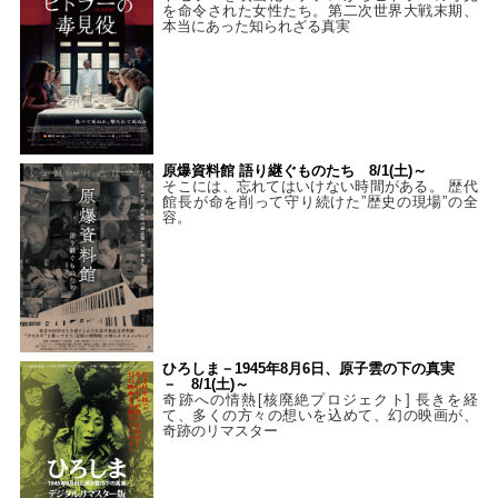
を命令された女性たち。第二次世界大戦末期、
本当にあった知られざる真実
原爆資料館 語り継ぐものたち 8/1(土)～
そこには、忘れてはいけない時間がある。 歴代
館長が命を削って守り続けた”歴史の現場”の全
容。
ひろしま－1945年8月6日、原子雲の下の真実
－ 8/1(土)～
奇跡への情熱[核廃絶プロジェクト] 長きを経
て、多くの方々の想いを込めて、幻の映画が、
奇跡のリマスター