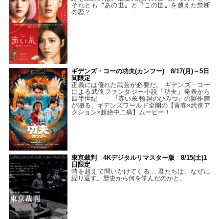
それとも〝あの世〟と〝この世〟を越えた禁断
の恋？
ギデンズ・コーの功夫(カンフー) 8/17(月)～5日
間限定
正義には優れた武芸が必要だ。 ギデンズ・コー
による武侠ファンタジー小説『功夫』発表から
四半世紀―― 『赤い糸 輪廻のひみつ』の製作陣
が贈る、ギデンズワールド全開の【青春×武侠ア
クション×超絶中二病】ムービー！
東京裁判 4Kデジタルリマスター版 8/15(土)1
日限定
時を超えて問いかけてくる… 君たちは、なぜに
繰り返す。歴史から何を学んだのかと。