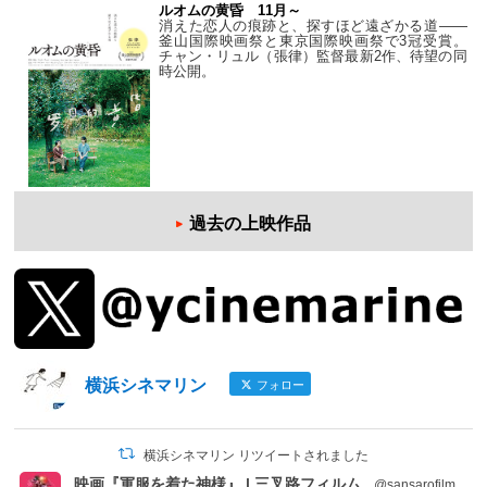
ルオムの黄昏 11月～
消えた恋人の痕跡と、探すほど遠ざかる道——
釜山国際映画祭と東京国際映画祭で3冠受賞。
チャン・リュル（張律）監督最新2作、待望の同
時公開。
過去の上映作品
横浜シネマリン
フォロー
横浜シネマリン リツイートされました
映画『軍服を着た神様』 | 三叉路フィルム
@sansarofilm