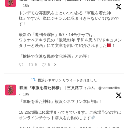
·
18h
トンデモな雰囲気をまといつつある『軍服を着た神
様』ですが、単にジャンルに収まりきらないだけなので
す！
最新の「週刊金曜日」8/7・14合併号では、
ワタナベアキラ氏の「敗戦81年 平和を思うTVドキュメン
タリーと映画」にて文章を割いて紹介されました
！
「愉快で立派な民俗文化映画」との評！
5
5
X
横浜シネマリン リツイートされました
映画『軍服を着た神様』 | 三叉路フィルム
@sansarofilm
·
18h
『軍服を着た神様』横浜シネマリン本日初日！
15:20の回はお席埋まってきています。ご来場予定の方は
オンラインチケット購入をお勧めします