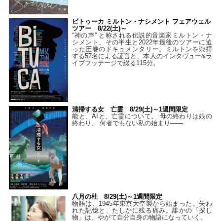
ビトゥーカ ミルトン・ナシメント フェアウェル
ツアー 8/22(土)～
“神の声” と称される伝説的音楽家ミルトン・ナ
シメント、その半生と2022年最後のツアーに迫
った圧巻のドキュメンタリー。ミルトンを崇拝
する57名による証言と、本人のインタヴュー&ラ
イブフッテージで綴る115分。
清掃する女 亡霊 8/29(土)～1週間限定
能と、AIと、亡霊について。 母の終わりは娘の
終わり、 何者でもない私の始まり――
八月の杜 8/29(土)～1週間限定
物語は、1945年東京大空襲から始まった。失わ
れた記憶と、たしかに残る痛み。誰かの「探し
物」は、やがて自分自身の物語になっていく。