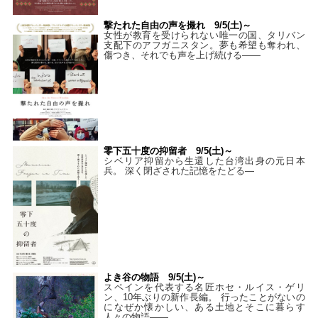
撃たれた自由の声を撮れ 9/5(土)～
女性が教育を受けられない唯一の国、タリバン
支配下のアフガニスタン。夢も希望も奪われ、
傷つき、それでも声を上げ続ける——
零下五十度の抑留者 9/5(土)～
シベリア抑留から生還した台湾出身の元日本
兵。 深く閉ざされた記憶をたどる—
よき谷の物語 9/5(土)～
スペインを代表する名匠ホセ・ルイス・ゲリ
ン、10年ぶりの新作長編。 行ったことがないの
になぜか懐かしい、ある土地とそこに暮らす
人々の物語――