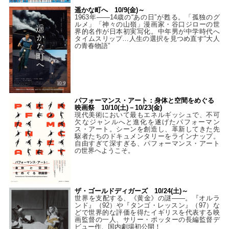
遥かな町へ 10/9(金)～
1963年――14歳の“あの日”が甦る。「孤独のグ
ルメ」「神々の山嶺」漫画家・谷口ジローの世
界的名作が日本初実写化。中年男が中学時代へ
タイムスリップ…人生の選択を見つめ直す“大人
の青春物語”
パフォーマンス・アート：身体と空間をめぐる
映画祭 10/10(土)－10/23(金)
現代美術において最もエネルギッシュで、不可
欠なジャンルへと進化を遂げたパフォーマン
ス・アート。シーンを創造し、革新してきた先
駆者たちのドキュメンタリーをラインナップ。
自由すぎて深すぎる、パフォーマンス・アート
の世界へようこそ。
ザ・ゴールドディガーズ 10/24(土)～
世界を支配する、《黄金》の謎――。『オルラ
ンド』（92）や『タンゴ・レッスン』（97）な
どで世界的な評価を得たイギリスを代表する映
画監督の一人、サリー・ポッターの長編監督デ
ビュー作、国内劇場初公開！