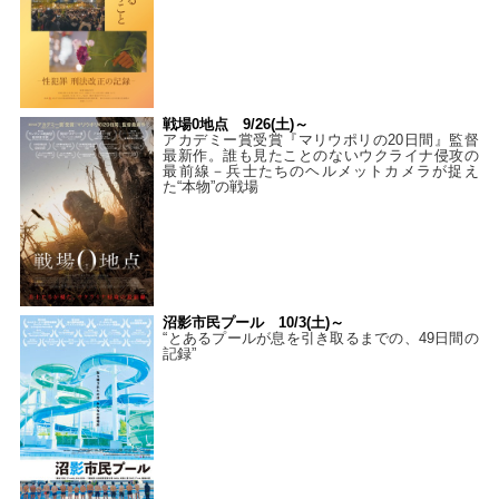
戦場0地点 9/26(土)～
アカデミー賞受賞『マリウポリの20日間』監督
最新作。誰も見たことのないウクライナ侵攻の
最前線－兵士たちのヘルメットカメラが捉え
た“本物”の戦場
沼影市民プール 10/3(土)～
“とあるプールが息を引き取るまでの、49日間の
記録”