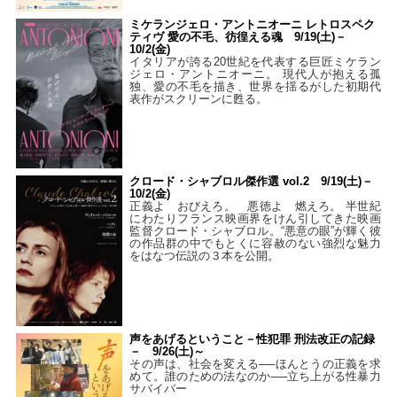
ミケランジェロ・アントニオーニ レトロスペク
ティヴ 愛の不毛、彷徨える魂 9/19(土)－
10/2(金)
イタリアが誇る20世紀を代表する巨匠ミケラン
ジェロ・アントニオーニ。 現代人が抱える孤
独、愛の不毛を描き、世界を揺るがした初期代
表作がスクリーンに甦る。
クロード・シャブロル傑作選 vol.2 9/19(土)－
10/2(金)
正義よ おびえろ。 悪徳よ 燃えろ。 半世紀
にわたりフランス映画界をけん引してきた映画
監督クロード・シャブロル。“悪意の眼”が輝く彼
の作品群の中でもとくに容赦のない強烈な魅力
をはなつ伝説の３本を公開。
声をあげるということ－性犯罪 刑法改正の記録
－ 9/26(土)～
その声は、社会を変える──ほんとうの正義を求
めて。誰のための法なのか──立ち上がる性暴力
サバイバー