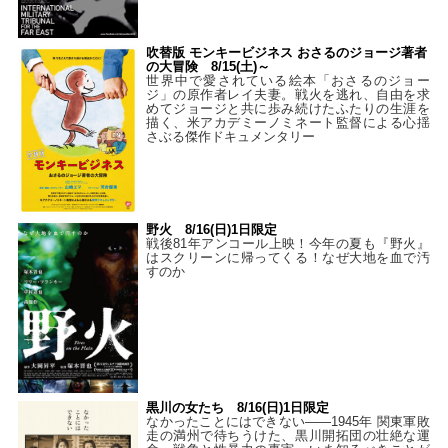
吹替版 モンキービジネス おさるのジョージ著者
の大冒険 8/15(土)～
世界中で愛されている絵本「おさるのジョー
ジ」の原作者レイ夫妻。戦火を逃れ、自由を求
めてジョージと共に歩み続けたふたりの生涯を
描く、米アカデミーノミネート監督による心揺
さぶる傑作ドキュメンタリー
野火 8/16(日)1日限定
戦後81年アンコール上映！今年の夏も『野火』
はスクリーンに帰ってくる！なぜ大地を血で汚
すのか
黒川の女たち 8/16(日)1日限定
なかったことにはできない——1945年 関東軍敗
走の満州で待ちうけた、黒川開拓団の壮絶な運