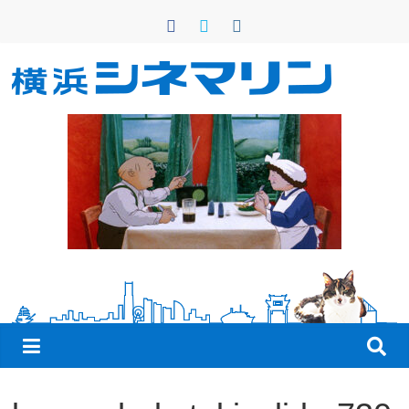
コ
ン
テ
ン
横
ツ
へ
浜
ス
キ
シ
ッ
プ
ネ
マ
リ
ン