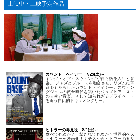
上映中・上映予定作品
カウント・ベイシー 7/25(土)～
キング・オブ・スウィングが自ら語る人生と音
楽。 ジャズとブルースを融合させ、リズムに革
命をもたらしたカウント・ベイシー。スウィン
グジャズの黄金時代を築いたジャズピアニスト
の人生と音楽、そして知られざるプライベート
を追う自伝的ドキュメンタリー。
ヒトラーの毒見役 8/1(土)～
食べて死ぬか？ 撃たれて死ぬか？世界的ベス
トセラーを映画化！ナチスからヒトラーの毒見