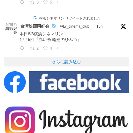
3
5
X
横浜シネマリン リツイートされました
台湾映画同好会
@tw_cinema_club
·
15h
本日8/8横浜シネマリン
17:45回『赤い糸 輪廻のひみつ』
2
4
X
さらに読み込む