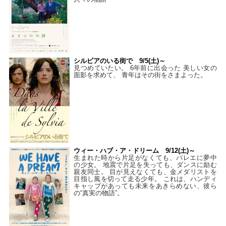
シルビアのいる街で 9/5(土)～
見つめていたい。 6年前に出会った 美しい女の
面影を求めて、 青年はその街をさまよった。
ウィー・ハブ・ア・ドリーム 9/12(土)～
生まれた時から片足がなくても、バレエに夢中
の少女。 地震で片足を失っても、ダンスに励む
親友同士。 目が見えなくても、金メダリストを
目指し風を切って走る少年。 これは、ハンディ
キャップがあっても未来をあきらめない、彼ら
の“真実の物語”。