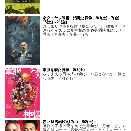
ネタニヤフ調書 汚職と戦争 8/1(土)～7(金),
15(土)～21(金)
はじまりは小さな贈り物だった…。 極秘リーク
されたイスラエル首相の警察尋問映像により＜
恐るべき真実＞が暴かれる！
軍服を着た神様 8/8(土)～
さまよえる日本人の魂は、亡霊となるか、神と
なるか、それとも…
赤い糸 輪廻のひみつ 8/8(土)～
落雷で不慮の死を遂げた青年が〈月老〉として
縁を結ぶのは、最愛の恋人のこれからの幸せ？