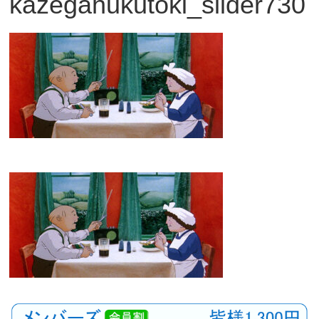
kazegahukutoki_slider730
観
た
い
映
画
は
こ
の
街
で