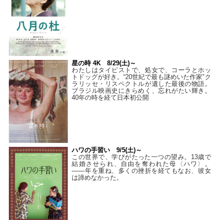
星の時 4K 8/29(土)～
わたしはタイピストで、処⼥で、コーラとホッ
トドッグが好き。“20世紀で最も謎めいた作家”ク
ラリッセ・リスペクトルが遺した最後の物語。
ブラジル映画史にきらめく、忘れがたい輝き。
40年の時を経て⽇本初公開
ハワの手習い 9/5(土)～
この世界で、学びがたった一つの望み。13歳で
結婚させられ、自由を奪われた母〈ハワ〉。
——年を重ね、多くの挫折を経てもなお、彼女
は諦めなかった。