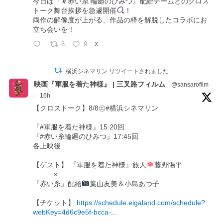
今日は『＃赤い糸 輪廻のひみつ』配給チームとのクロス
トーク舞台挨拶を急遽開催
！
両作の解像度が上がる、作品の枠を解脱したコラボにお
立ち会いを！
6
9
X
横浜シネマリン リツイートされました
映画『軍服を着た神様』 | 三叉路フィルム
@sansarofilm
·
16h
【クロストーク】8/8㊏#横浜シネマリン
『#軍服を着た神様』15:20回
『#赤い糸輪廻のひみつ』17:45回
各上映後
【ゲスト】 『軍服を着た神様』旅人
藤野陽平
×
『赤い糸』配給
葉山友美＆小島あつ子
【チケット】
https://schedule.eigaland.com/schedule?
webKey=4d6c9e5f-bcca-...