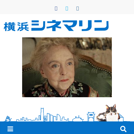
コ
ン
テ
ン
横
ツ
へ
浜
ス
キ
シ
ッ
プ
ネ
マ
リ
ン