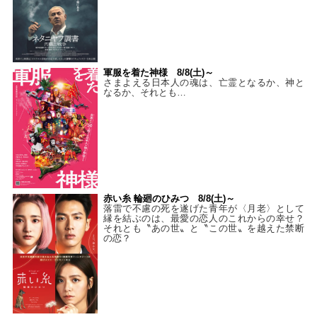
軍服を着た神様 8/8(土)～
さまよえる日本人の魂は、亡霊となるか、神と
なるか、それとも…
赤い糸 輪廻のひみつ 8/8(土)～
落雷で不慮の死を遂げた青年が〈月老〉として
縁を結ぶのは、最愛の恋人のこれからの幸せ？
それとも〝あの世〟と〝この世〟を越えた禁断
の恋？