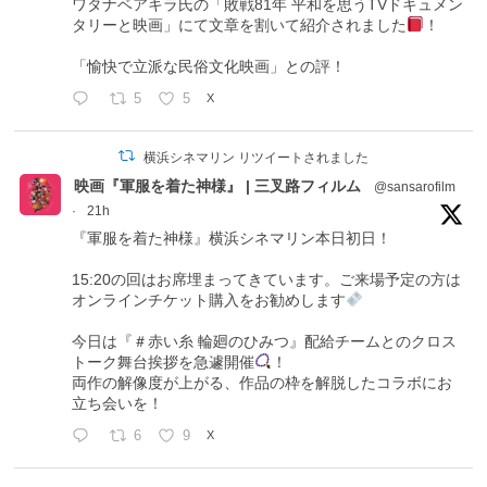
ワタナベアキラ氏の「敗戦81年 平和を思うTVドキュメン
タリーと映画」にて文章を割いて紹介されました
！
「愉快で立派な民俗文化映画」との評！
5
5
X
横浜シネマリン リツイートされました
映画『軍服を着た神様』 | 三叉路フィルム
@sansarofilm
·
21h
『軍服を着た神様』横浜シネマリン本日初日！
15:20の回はお席埋まってきています。ご来場予定の方は
オンラインチケット購入をお勧めします
今日は『＃赤い糸 輪廻のひみつ』配給チームとのクロス
トーク舞台挨拶を急遽開催
！
両作の解像度が上がる、作品の枠を解脱したコラボにお
立ち会いを！
6
9
X