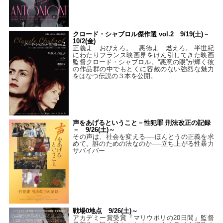
クロード・シャブロル傑作選 vol.2 9/19(土)－
10/2(金)
正義よ おびえろ。 悪徳よ 燃えろ。 半世紀
にわたりフランス映画界をけん引してきた映画
監督クロード・シャブロル。“悪意の眼”が輝く彼
の作品群の中でもとくに容赦のない強烈な魅力
をはなつ伝説の３本を公開。
声をあげるということ－性犯罪 刑法改正の記録
－ 9/26(土)～
その声は、社会を変える──ほんとうの正義を求
めて。誰のための法なのか──立ち上がる性暴力
サバイバー
戦場0地点 9/26(土)～
アカデミー賞受賞『マリウポリの20日間』監督