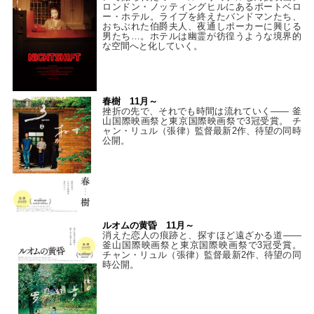
ロンドン・ノッティングヒルにあるポートベロ
ー・ホテル。ライブを終えたバンドマンたち、
おちぶれた伯爵夫人、夜通しポーカーに興じる
男たち…。ホテルは幽霊が彷徨うような境界的
な空間へと化していく。
春樹 11月～
挫折の先で、それでも時間は流れていく—— 釜
山国際映画祭と東京国際映画祭で3冠受賞。 チ
ャン・リュル（張律）監督最新2作、待望の同時
公開。
ルオムの黄昏 11月～
消えた恋人の痕跡と、探すほど遠ざかる道——
釜山国際映画祭と東京国際映画祭で3冠受賞。
チャン・リュル（張律）監督最新2作、待望の同
時公開。