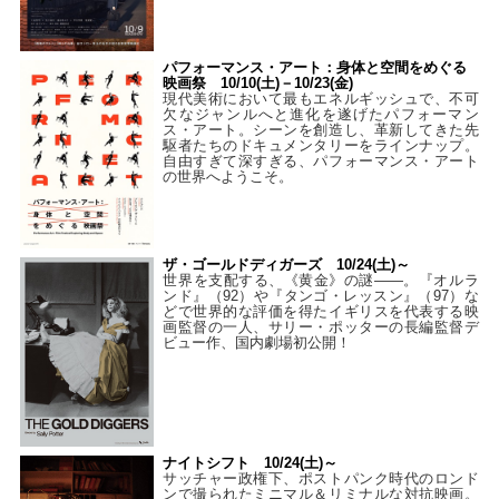
パフォーマンス・アート：身体と空間をめぐる
映画祭 10/10(土)－10/23(金)
現代美術において最もエネルギッシュで、不可
欠なジャンルへと進化を遂げたパフォーマン
ス・アート。シーンを創造し、革新してきた先
駆者たちのドキュメンタリーをラインナップ。
自由すぎて深すぎる、パフォーマンス・アート
の世界へようこそ。
ザ・ゴールドディガーズ 10/24(土)～
世界を支配する、《黄金》の謎――。『オルラ
ンド』（92）や『タンゴ・レッスン』（97）な
どで世界的な評価を得たイギリスを代表する映
画監督の一人、サリー・ポッターの長編監督デ
ビュー作、国内劇場初公開！
ナイトシフト 10/24(土)～
サッチャー政権下、ポストパンク時代のロンド
ンで撮られたミニマル＆リミナルな対抗映画。