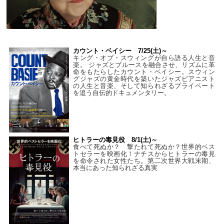
カウント・ベイシー 7/25(土)～
キング・オブ・スウィングが自ら語る人生と音
楽。 ジャズとブルースを融合させ、リズムに革
命をもたらしたカウント・ベイシー。スウィン
グジャズの黄金時代を築いたジャズピアニスト
の人生と音楽、そして知られざるプライベート
を追う自伝的ドキュメンタリー。
ヒトラーの毒見役 8/1(土)～
食べて死ぬか？ 撃たれて死ぬか？世界的ベス
トセラーを映画化！ナチスからヒトラーの毒見
を命令された女性たち。第二次世界大戦末期、
本当にあった知られざる真実