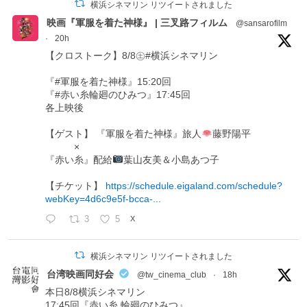
横浜シネマリン リツイートされました
映画『軍服を着た神様』 | 三叉路フィルム
@sansarofilm
·
20h
【クロストーク】8/8㊏#横浜シネマリン
『#軍服を着た神様』15:20回
『#赤い糸輪廻のひみつ』17:45回
各上映後
【ゲスト】 『軍服を着た神様』旅人
藤野陽平
×
『赤い糸』配給
葉山友美＆小島あつ子
【チケット】
https://schedule.eigaland.com/schedule?
webKey=4d6c9e5f-bcca-...
3
5
X
横浜シネマリン リツイートされました
台湾映画同好会
@tw_cinema_club
·
18h
本日8/8横浜シネマリン
17:45回『赤い糸 輪廻のひみつ』