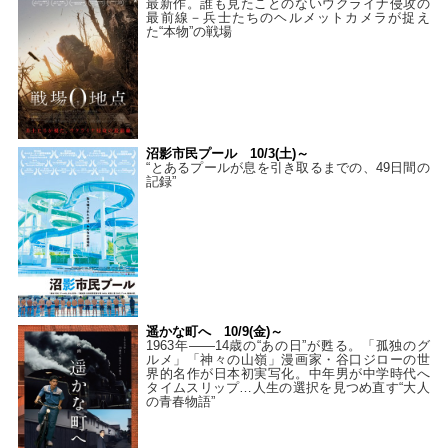
最新作。誰も見たことのないウクライナ侵攻の
最前線－兵士たちのヘルメットカメラが捉え
た“本物”の戦場
沼影市民プール 10/3(土)～
“とあるプールが息を引き取るまでの、49日間の
記録”
遥かな町へ 10/9(金)～
1963年――14歳の“あの日”が甦る。「孤独のグ
ルメ」「神々の山嶺」漫画家・谷口ジローの世
界的名作が日本初実写化。中年男が中学時代へ
タイムスリップ…人生の選択を見つめ直す“大人
の青春物語”