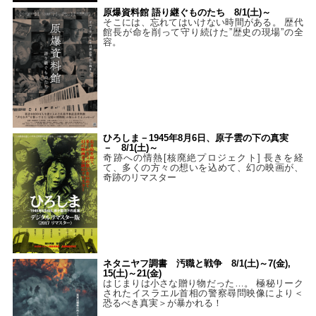
原爆資料館 語り継ぐものたち 8/1(土)～
そこには、忘れてはいけない時間がある。 歴代
館長が命を削って守り続けた”歴史の現場”の全
容。
ひろしま－1945年8月6日、原子雲の下の真実
－ 8/1(土)～
奇跡への情熱[核廃絶プロジェクト] 長きを経
て、多くの方々の想いを込めて、幻の映画が、
奇跡のリマスター
ネタニヤフ調書 汚職と戦争 8/1(土)～7(金),
15(土)～21(金)
はじまりは小さな贈り物だった…。 極秘リーク
されたイスラエル首相の警察尋問映像により＜
恐るべき真実＞が暴かれる！