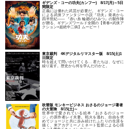
ギデンズ・コーの功夫(カンフー) 8/17(月)～5日
間限定
正義には優れた武芸が必要だ。 ギデンズ・コー
による武侠ファンタジー小説『功夫』発表から
四半世紀―― 『赤い糸 輪廻のひみつ』の製作陣
が贈る、ギデンズワールド全開の【青春×武侠ア
クション×超絶中二病】ムービー！
東京裁判 4Kデジタルリマスター版 8/15(土)1
日限定
時を超えて問いかけてくる… 君たちは、なぜに
繰り返す。歴史から何を学んだのかと。
吹替版 モンキービジネス おさるのジョージ著者
の大冒険 8/15(土)～
世界中で愛されている絵本「おさるのジョー
ジ」の原作者レイ夫妻。戦火を逃れ、自由を求
めてジョージと共に歩み続けたふたりの生涯を
描く、米アカデミーノミネート監督による心揺