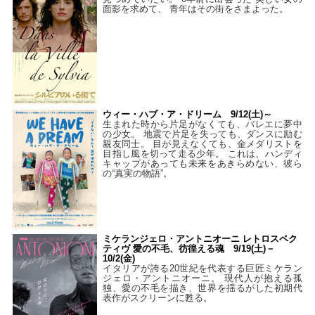
面影を求めて、 青年はその街をさまよった。
ウィー・ハブ・ア・ドリーム 9/12(土)～
生まれた時から片足がなくても、バレエに夢中
の少女。 地震で片足を失っても、ダンスに励む
親友同士。 目が見えなくても、金メダリストを
目指し風を切って走る少年。 これは、ハンディ
キャップがあっても未来をあきらめない、彼ら
の“真実の物語”。
ミケランジェロ・アントニオーニ レトロスペク
ティヴ 愛の不毛、彷徨える魂 9/19(土)－
10/2(金)
イタリアが誇る20世紀を代表する巨匠ミケラン
ジェロ・アントニオーニ。 現代人が抱える孤
独、愛の不毛を描き、世界を揺るがした初期代
表作がスクリーンに甦る。