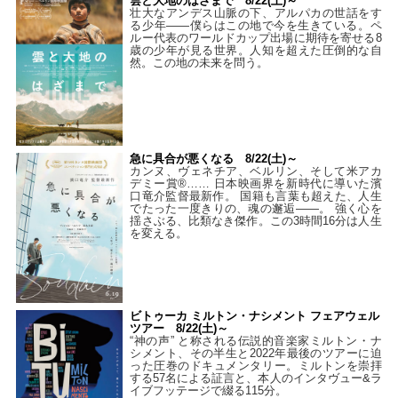
雲と大地のはざまで 8/22(土)～
壮大なアンデス山脈の下、アルパカの世話をす
る少年――僕らはこの地で今を生きている。ペ
ルー代表のワールドカップ出場に期待を寄せる8
歳の少年が見る世界。人知を超えた圧倒的な自
然。この地の未来を問う。
急に具合が悪くなる 8/22(土)～
カンヌ、ヴェネチア、ベルリン、そして米アカ
デミー賞®…… 日本映画界を新時代に導いた濱
口竜介監督最新作。 国籍も言葉も超えた、人生
でたった一度きりの、魂の邂逅――。 強く心を
揺さぶる、比類なき傑作。この3時間16分は人生
を変える。
ビトゥーカ ミルトン・ナシメント フェアウェル
ツアー 8/22(土)～
“神の声” と称される伝説的音楽家ミルトン・ナ
シメント、その半生と2022年最後のツアーに迫
った圧巻のドキュメンタリー。ミルトンを崇拝
する57名による証言と、本人のインタヴュー&ラ
イブフッテージで綴る115分。