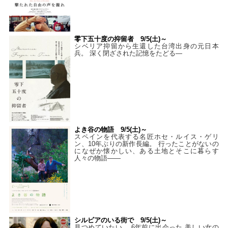
零下五十度の抑留者 9/5(土)～
シベリア抑留から生還した台湾出身の元日本
兵。 深く閉ざされた記憶をたどる—
よき谷の物語 9/5(土)～
スペインを代表する名匠ホセ・ルイス・ゲリ
ン、10年ぶりの新作長編。 行ったことがないの
になぜか懐かしい、ある土地とそこに暮らす
人々の物語――
シルビアのいる街で 9/5(土)～
見つめていたい。 6年前に出会った 美しい女の