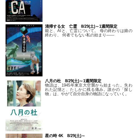
清掃する女 亡霊 8/29(土)～1週間限定
能と、AIと、亡霊について。 母の終わりは娘の
終わり、 何者でもない私の始まり――
八月の杜 8/29(土)～1週間限定
物語は、1945年東京大空襲から始まった。失わ
れた記憶と、たしかに残る痛み。誰かの「探し
物」は、やがて自分自身の物語になっていく。
星の時 4K 8/29(土)～