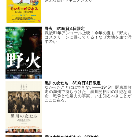
さぶる傑作ドキュメンタリー
野火 8/16(日)1日限定
戦後81年アンコール上映！今年の夏も『野火』
はスクリーンに帰ってくる！なぜ大地を血で汚
すのか
黒川の女たち 8/16(日)1日限定
なかったことにはできない——1945年 関東軍敗
走の満州で待ちうけた、黒川開拓団の壮絶な運
命―戦争と性暴力の事実、いま知るべきことが
ここに在る。