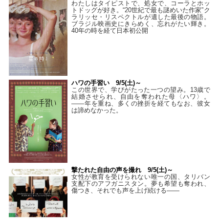
わたしはタイピストで、処⼥で、コーラとホッ
トドッグが好き。“20世紀で最も謎めいた作家”ク
ラリッセ・リスペクトルが遺した最後の物語。
ブラジル映画史にきらめく、忘れがたい輝き。
40年の時を経て⽇本初公開
ハワの手習い 9/5(土)～
この世界で、学びがたった一つの望み。13歳で
結婚させられ、自由を奪われた母〈ハワ〉。
——年を重ね、多くの挫折を経てもなお、彼女
は諦めなかった。
撃たれた自由の声を撮れ 9/5(土)～
女性が教育を受けられない唯一の国、タリバン
支配下のアフガニスタン。夢も希望も奪われ、
傷つき、それでも声を上げ続ける——