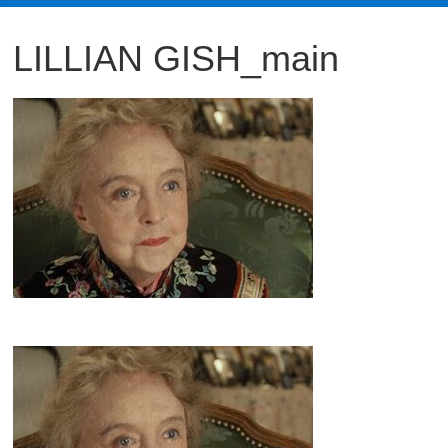
観
LILLIAN GISH_main
た
い
映
画
は
こ
の
街
で