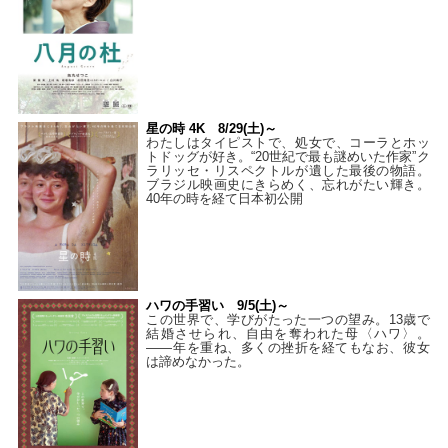
星の時 4K 8/29(土)～
わたしはタイピストで、処⼥で、コーラとホッ
トドッグが好き。“20世紀で最も謎めいた作家”ク
ラリッセ・リスペクトルが遺した最後の物語。
ブラジル映画史にきらめく、忘れがたい輝き。
40年の時を経て⽇本初公開
ハワの手習い 9/5(土)～
この世界で、学びがたった一つの望み。13歳で
結婚させられ、自由を奪われた母〈ハワ〉。
——年を重ね、多くの挫折を経てもなお、彼女
は諦めなかった。