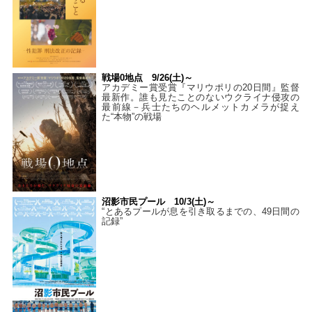
戦場0地点 9/26(土)～
アカデミー賞受賞『マリウポリの20日間』監督
最新作。誰も見たことのないウクライナ侵攻の
最前線－兵士たちのヘルメットカメラが捉え
た“本物”の戦場
沼影市民プール 10/3(土)～
“とあるプールが息を引き取るまでの、49日間の
記録”