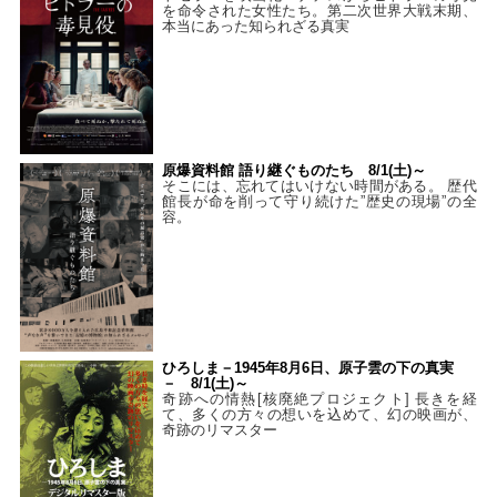
を命令された女性たち。第二次世界大戦末期、
本当にあった知られざる真実
原爆資料館 語り継ぐものたち 8/1(土)～
そこには、忘れてはいけない時間がある。 歴代
館長が命を削って守り続けた”歴史の現場”の全
容。
ひろしま－1945年8月6日、原子雲の下の真実
－ 8/1(土)～
奇跡への情熱[核廃絶プロジェクト] 長きを経
て、多くの方々の想いを込めて、幻の映画が、
奇跡のリマスター