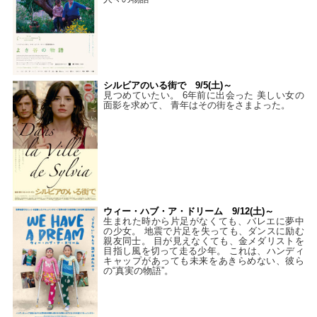
シルビアのいる街で 9/5(土)～
見つめていたい。 6年前に出会った 美しい女の
面影を求めて、 青年はその街をさまよった。
ウィー・ハブ・ア・ドリーム 9/12(土)～
生まれた時から片足がなくても、バレエに夢中
の少女。 地震で片足を失っても、ダンスに励む
親友同士。 目が見えなくても、金メダリストを
目指し風を切って走る少年。 これは、ハンディ
キャップがあっても未来をあきらめない、彼ら
の“真実の物語”。