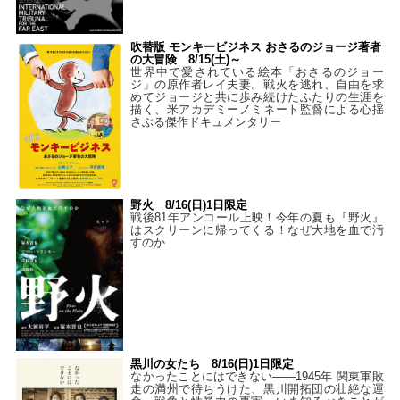
吹替版 モンキービジネス おさるのジョージ著者
の大冒険 8/15(土)～
世界中で愛されている絵本「おさるのジョー
ジ」の原作者レイ夫妻。戦火を逃れ、自由を求
めてジョージと共に歩み続けたふたりの生涯を
描く、米アカデミーノミネート監督による心揺
さぶる傑作ドキュメンタリー
野火 8/16(日)1日限定
戦後81年アンコール上映！今年の夏も『野火』
はスクリーンに帰ってくる！なぜ大地を血で汚
すのか
黒川の女たち 8/16(日)1日限定
なかったことにはできない——1945年 関東軍敗
走の満州で待ちうけた、黒川開拓団の壮絶な運