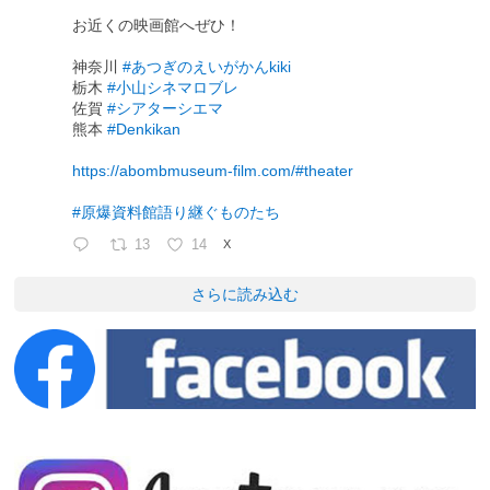
お近くの映画館へぜひ！
神奈川
#あつぎのえいがかんkiki
栃木
#小山シネマロブレ
佐賀
#シアターシエマ
熊本
#Denkikan
https://abombmuseum-film.com/#theater
#原爆資料館語り継ぐものたち
13
14
X
さらに読み込む