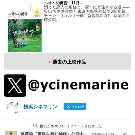
ルオムの黄昏 11月～
消えた恋人の痕跡と、探すほど遠ざかる道——
釜山国際映画祭と東京国際映画祭で3冠受賞。
チャン・リュル（張律）監督最新2作、待望の同
時公開。
過去の上映作品
横浜シネマリン
フォロー
横浜シネマリン リツイートされました
遠藤協『軍服を着た神様』公開中！
@kanouendo
·
14h