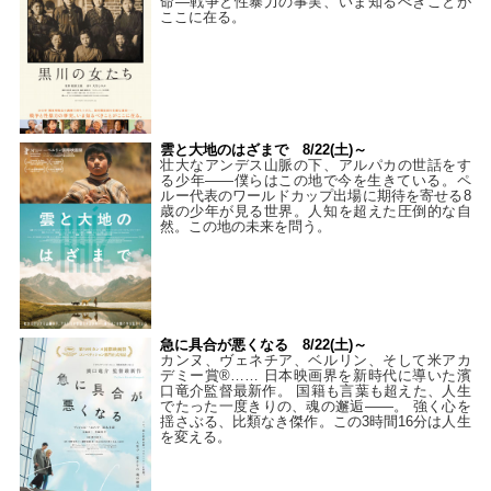
命―戦争と性暴力の事実、いま知るべきことが
ここに在る。
雲と大地のはざまで 8/22(土)～
壮大なアンデス山脈の下、アルパカの世話をす
る少年――僕らはこの地で今を生きている。ペ
ルー代表のワールドカップ出場に期待を寄せる8
歳の少年が見る世界。人知を超えた圧倒的な自
然。この地の未来を問う。
急に具合が悪くなる 8/22(土)～
カンヌ、ヴェネチア、ベルリン、そして米アカ
デミー賞®…… 日本映画界を新時代に導いた濱
口竜介監督最新作。 国籍も言葉も超えた、人生
でたった一度きりの、魂の邂逅――。 強く心を
揺さぶる、比類なき傑作。この3時間16分は人生
を変える。