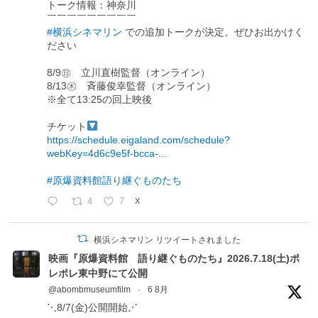
トーク情報：神奈川
￣￣￣￣￣￣￣￣￣
#横浜シネマリン
での追加トークが決定。ぜひお出かけく
ださい
8/9㊐ 立川直樹監督（オンライン）
8/13㊍ 斉藤俊幸監督（オンライン）
※全て13:25の回上映後
チケット
https://schedule.eigaland.com/schedule?
webKey=4d6c9e5f-bcca-...
#原爆資料館語り継ぐものたち
4
7
X
横浜シネマリン リツイートされました
映画『原爆資料館 語り継ぐものたち』2026.7.18(土)ポ
レポレ東中野にて公開
@abombmuseumfilm
·
6 8月
⋱8/7(金)公開開始⋰