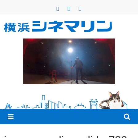
コ
ン
テ
ン
横
ツ
へ
浜
ス
キ
シ
ッ
プ
ネ
マ
リ
ン