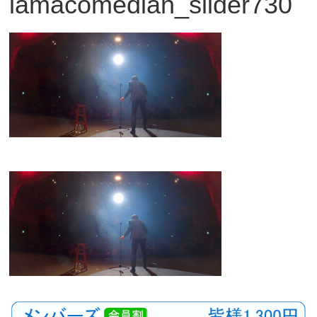
iamacomedian_slider730
観
た
い
映
画
は
こ
の
街
で