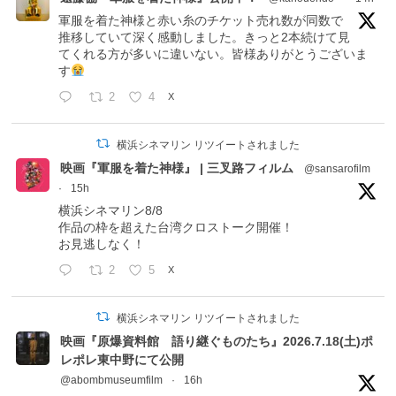
軍服を着た神様と赤い糸のチケット売れ数が同数で
推移していて深く感動しました。きっと2本続けて見
てくれる方が多いに違いない。皆様ありがとうございま
す
2
4
X
横浜シネマリン リツイートされました
映画『軍服を着た神様』 | 三叉路フィルム
@sansarofilm
·
15h
横浜シネマリン8/8
作品の枠を超えた台湾クロストーク開催！
お見逃しなく！
2
5
X
横浜シネマリン リツイートされました
映画『原爆資料館 語り継ぐものたち』2026.7.18(土)ポ
レポレ東中野にて公開
@abombmuseumfilm
·
16h