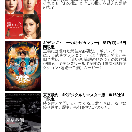
それとも〝あの世〟と〝この世〟を越えた禁断
の恋？
ギデンズ・コーの功夫(カンフー) 8/17(月)～5日
間限定
正義には優れた武芸が必要だ。 ギデンズ・コー
による武侠ファンタジー小説『功夫』発表から
四半世紀―― 『赤い糸 輪廻のひみつ』の製作陣
が贈る、ギデンズワールド全開の【青春×武侠ア
クション×超絶中二病】ムービー！
東京裁判 4Kデジタルリマスター版 8/15(土)1
日限定
時を超えて問いかけてくる… 君たちは、なぜに
繰り返す。歴史から何を学んだのかと。