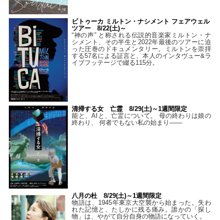
ビトゥーカ ミルトン・ナシメント フェアウェル
ツアー 8/22(土)～
“神の声” と称される伝説的音楽家ミルトン・ナ
シメント、その半生と2022年最後のツアーに迫
った圧巻のドキュメンタリー。ミルトンを崇拝
する57名による証言と、本人のインタヴュー&ラ
イブフッテージで綴る115分。
清掃する女 亡霊 8/29(土)～1週間限定
能と、AIと、亡霊について。 母の終わりは娘の
終わり、 何者でもない私の始まり――
八月の杜 8/29(土)～1週間限定
物語は、1945年東京大空襲から始まった。失わ
れた記憶と、たしかに残る痛み。誰かの「探し
物」は、やがて自分自身の物語になっていく。