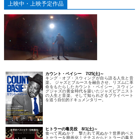
上映中・上映予定作品
カウント・ベイシー 7/25(土)～
キング・オブ・スウィングが自ら語る人生と音
楽。 ジャズとブルースを融合させ、リズムに革
命をもたらしたカウント・ベイシー。スウィン
グジャズの黄金時代を築いたジャズピアニスト
の人生と音楽、そして知られざるプライベート
を追う自伝的ドキュメンタリー。
ヒトラーの毒見役 8/1(土)～
食べて死ぬか？ 撃たれて死ぬか？世界的ベス
トセラーを映画化！ナチスからヒトラーの毒見