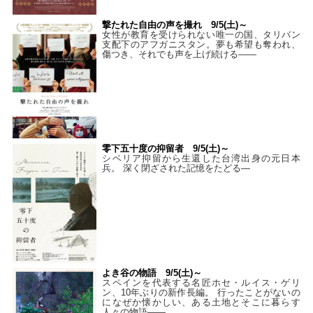
撃たれた自由の声を撮れ 9/5(土)～
女性が教育を受けられない唯一の国、タリバン
支配下のアフガニスタン。夢も希望も奪われ、
傷つき、それでも声を上げ続ける——
零下五十度の抑留者 9/5(土)～
シベリア抑留から生還した台湾出身の元日本
兵。 深く閉ざされた記憶をたどる—
よき谷の物語 9/5(土)～
スペインを代表する名匠ホセ・ルイス・ゲリ
ン、10年ぶりの新作長編。 行ったことがないの
になぜか懐かしい、ある土地とそこに暮らす
人々の物語――