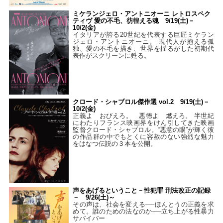
ミケランジェロ・アントニオーニ レトロスペク
ティヴ 愛の不毛、彷徨える魂 9/19(土)－
10/2(金)
イタリアが誇る20世紀を代表する巨匠ミケラン
ジェロ・アントニオーニ。 現代人が抱える孤
独、愛の不毛を描き、世界を揺るがした初期代
表作がスクリーンに甦る。
クロード・シャブロル傑作選 vol.2 9/19(土)－
10/2(金)
正義よ おびえろ。 悪徳よ 燃えろ。 半世紀
にわたりフランス映画界をけん引してきた映画
監督クロード・シャブロル。“悪意の眼”が輝く彼
の作品群の中でもとくに容赦のない強烈な魅力
をはなつ伝説の３本を公開。
声をあげるということ－性犯罪 刑法改正の記録
－ 9/26(土)～
その声は、社会を変える──ほんとうの正義を求
めて。誰のための法なのか──立ち上がる性暴力
サバイバー