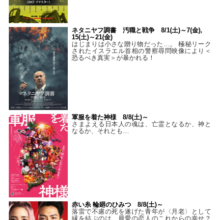
ネタニヤフ調書 汚職と戦争 8/1(土)～7(金),
15(土)～21(金)
はじまりは小さな贈り物だった…。 極秘リーク
されたイスラエル首相の警察尋問映像により＜
恐るべき真実＞が暴かれる！
軍服を着た神様 8/8(土)～
さまよえる日本人の魂は、亡霊となるか、神と
なるか、それとも…
赤い糸 輪廻のひみつ 8/8(土)～
落雷で不慮の死を遂げた青年が〈月老〉として
縁を結ぶのは、最愛の恋人のこれからの幸せ？