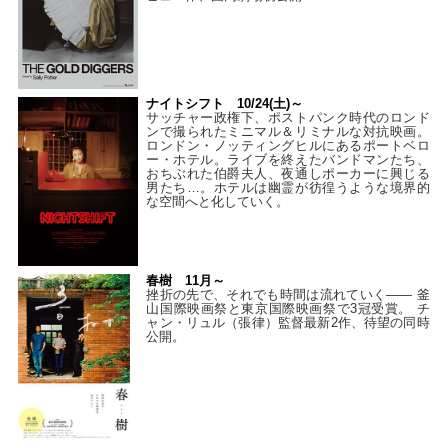
ナイトシフト 10/24(土)～
サッチャー政権下、ポストパンク時代のロンド
ンで撮られたミニマル＆リミナルな対抗映画。
ロンドン・ノッティングヒルにあるポートベロ
ー・ホテル。ライブを終えたバンドマンたち、
おちぶれた伯爵夫人、夜通しポーカーに興じる
男たち…。ホテルは幽霊が彷徨うような境界的
な空間へと化していく。
春樹 11月～
挫折の先で、それでも時間は流れていく—— 釜
山国際映画祭と東京国際映画祭で3冠受賞。 チ
ャン・リュル（張律）監督最新2作、待望の同時
公開。