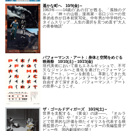
遥かな町へ 10/9(金)～
1963年――14歳の“あの日”が甦る。「孤独のグ
ルメ」「神々の山嶺」漫画家・谷口ジローの世
界的名作が日本初実写化。中年男が中学時代へ
タイムスリップ…人生の選択を見つめ直す“大人
の青春物語”
パフォーマンス・アート：身体と空間をめぐる
映画祭 10/10(土)－10/23(金)
現代美術において最もエネルギッシュで、不可
欠なジャンルへと進化を遂げたパフォーマン
ス・アート。シーンを創造し、革新してきた先
駆者たちのドキュメンタリーをラインナップ。
自由すぎて深すぎる、パフォーマンス・アート
の世界へようこそ。
ザ・ゴールドディガーズ 10/24(土)～
世界を支配する、《黄金》の謎――。『オルラ
ンド』（92）や『タンゴ・レッスン』（97）な
どで世界的な評価を得たイギリスを代表する映
画監督の一人、サリー・ポッターの長編監督デ
ビュー作、国内劇場初公開！