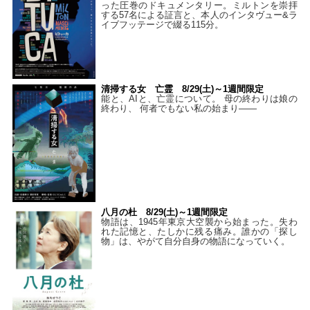
った圧巻のドキュメンタリー。ミルトンを崇拝
する57名による証言と、本人のインタヴュー&ラ
イブフッテージで綴る115分。
清掃する女 亡霊 8/29(土)～1週間限定
能と、AIと、亡霊について。 母の終わりは娘の
終わり、 何者でもない私の始まり――
八月の杜 8/29(土)～1週間限定
物語は、1945年東京大空襲から始まった。失わ
れた記憶と、たしかに残る痛み。誰かの「探し
物」は、やがて自分自身の物語になっていく。