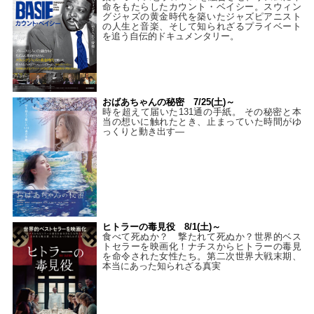
命をもたらしたカウント・ベイシー。スウィン
グジャズの黄金時代を築いたジャズピアニスト
の人生と音楽、そして知られざるプライベート
を追う自伝的ドキュメンタリー。
おばあちゃんの秘密 7/25(土)～
時を超えて届いた131通の手紙。 その秘密と本
当の想いに触れたとき、止まっていた時間がゆ
っくりと動き出す―
ヒトラーの毒見役 8/1(土)～
食べて死ぬか？ 撃たれて死ぬか？世界的ベス
トセラーを映画化！ナチスからヒトラーの毒見
を命令された女性たち。第二次世界大戦末期、
本当にあった知られざる真実