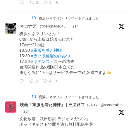
3
3
X
横浜シネマリン リツイートされました
ネコナデ
@nekonade045
·
21h
横浜シネマリンさん！
8/8㈯から上映は始まるけれど
17㈪〜21㈭は
13:30
#軍服を着た神様
15:30
#赤い糸輪廻のひみつ
17:30
#ギデンズ
・コーの功夫
台湾関連作品の連続3本立てだ！
※ちなみに17㈪はサービスデーで¥1,300ですよ
2
4
X
横浜シネマリン リツイートされました
映画『軍服を着た神様』 | 三叉路フィルム
@sansarofilm
·
23h
文化放送「武田砂鉄 ラジオマガジン」
ポッドキャストで聞き逃し無料配信中