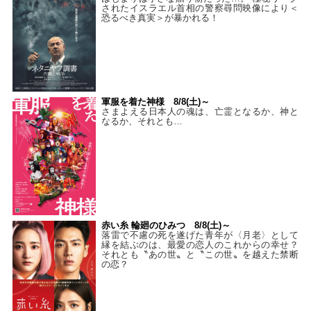
されたイスラエル首相の警察尋問映像により＜
恐るべき真実＞が暴かれる！
軍服を着た神様 8/8(土)～
さまよえる日本人の魂は、亡霊となるか、神と
なるか、それとも…
赤い糸 輪廻のひみつ 8/8(土)～
落雷で不慮の死を遂げた青年が〈月老〉として
縁を結ぶのは、最愛の恋人のこれからの幸せ？
それとも〝あの世〟と〝この世〟を越えた禁断
の恋？