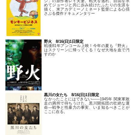
ジ」の原作者レイ夫妻。戦火を逃れ、自由を求
めてジョージと共に歩み続けたふたりの生涯を
描く、米アカデミーノミネート監督による心揺
さぶる傑作ドキュメンタリー
野火 8/16(日)1日限定
戦後81年アンコール上映！今年の夏も『野火』
はスクリーンに帰ってくる！なぜ大地を血で汚
すのか
黒川の女たち 8/16(日)1日限定
なかったことにはできない——1945年 関東軍敗
走の満州で待ちうけた、黒川開拓団の壮絶な運
命―戦争と性暴力の事実、いま知るべきことが
ここに在る。