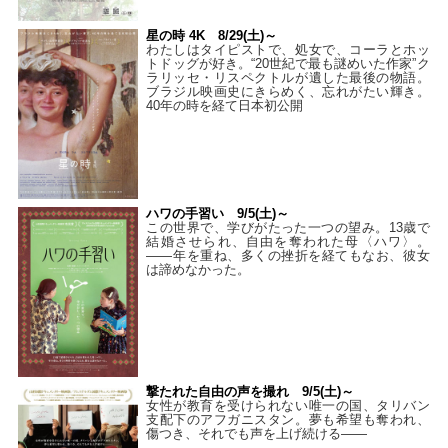
星の時 4K 8/29(土)～
わたしはタイピストで、処⼥で、コーラとホッ
トドッグが好き。“20世紀で最も謎めいた作家”ク
ラリッセ・リスペクトルが遺した最後の物語。
ブラジル映画史にきらめく、忘れがたい輝き。
40年の時を経て⽇本初公開
ハワの手習い 9/5(土)～
この世界で、学びがたった一つの望み。13歳で
結婚させられ、自由を奪われた母〈ハワ〉。
——年を重ね、多くの挫折を経てもなお、彼女
は諦めなかった。
撃たれた自由の声を撮れ 9/5(土)～
女性が教育を受けられない唯一の国、タリバン
支配下のアフガニスタン。夢も希望も奪われ、
傷つき、それでも声を上げ続ける——