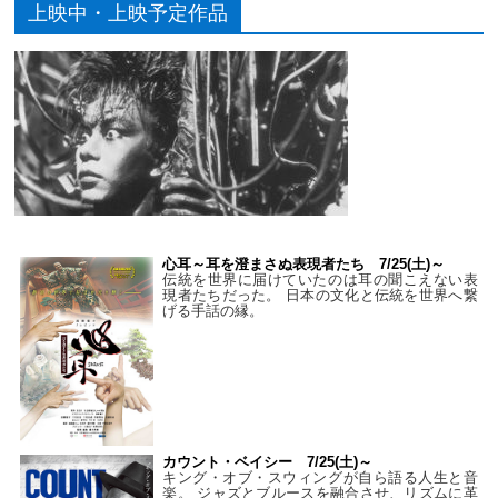
上映中・上映予定作品
心耳～耳を澄まさぬ表現者たち 7/25(土)～
伝統を世界に届けていたのは耳の聞こえない表
現者たちだった。 日本の文化と伝統を世界へ繋
げる手話の縁。
カウント・ベイシー 7/25(土)～
キング・オブ・スウィングが自ら語る人生と音
楽。 ジャズとブルースを融合させ、リズムに革