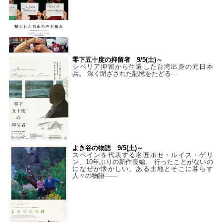
零下五十度の抑留者 9/5(土)～
シベリア抑留から生還した台湾出身の元日本
兵。 深く閉ざされた記憶をたどる—
よき谷の物語 9/5(土)～
スペインを代表する名匠ホセ・ルイス・ゲリ
ン、10年ぶりの新作長編。 行ったことがないの
になぜか懐かしい、ある土地とそこに暮らす
人々の物語――