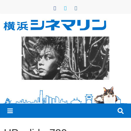
コ
ン
テ
ン
横
ツ
へ
浜
ス
キ
シ
ッ
プ
ネ
マ
リ
ン