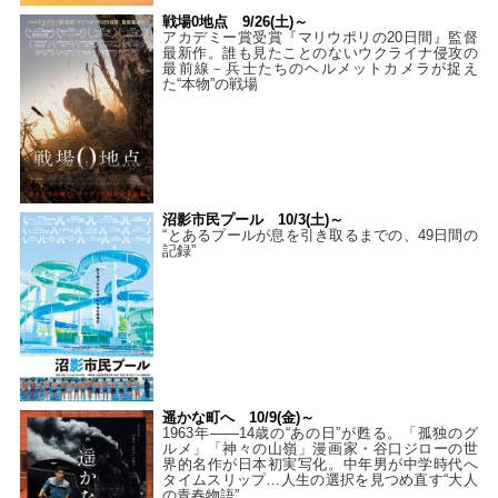
戦場0地点 9/26(土)～
アカデミー賞受賞『マリウポリの20日間』監督
最新作。誰も見たことのないウクライナ侵攻の
最前線－兵士たちのヘルメットカメラが捉え
た“本物”の戦場
沼影市民プール 10/3(土)～
“とあるプールが息を引き取るまでの、49日間の
記録”
遥かな町へ 10/9(金)～
1963年――14歳の“あの日”が甦る。「孤独のグ
ルメ」「神々の山嶺」漫画家・谷口ジローの世
界的名作が日本初実写化。中年男が中学時代へ
タイムスリップ…人生の選択を見つめ直す“大人
の青春物語”