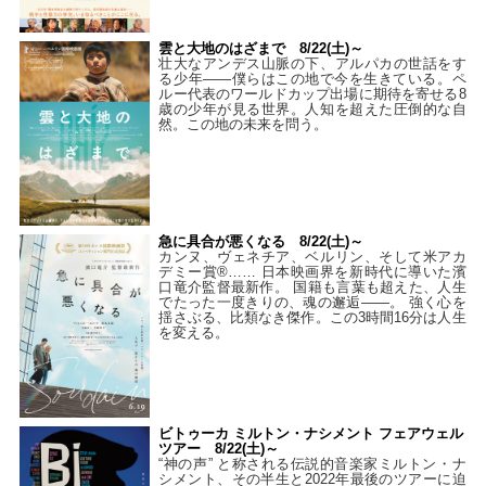
雲と大地のはざまで 8/22(土)～
壮大なアンデス山脈の下、アルパカの世話をす
る少年――僕らはこの地で今を生きている。ペ
ルー代表のワールドカップ出場に期待を寄せる8
歳の少年が見る世界。人知を超えた圧倒的な自
然。この地の未来を問う。
急に具合が悪くなる 8/22(土)～
カンヌ、ヴェネチア、ベルリン、そして米アカ
デミー賞®…… 日本映画界を新時代に導いた濱
口竜介監督最新作。 国籍も言葉も超えた、人生
でたった一度きりの、魂の邂逅――。 強く心を
揺さぶる、比類なき傑作。この3時間16分は人生
を変える。
ビトゥーカ ミルトン・ナシメント フェアウェル
ツアー 8/22(土)～
“神の声” と称される伝説的音楽家ミルトン・ナ
シメント、その半生と2022年最後のツアーに迫