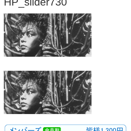
HP_slider730
観
た
い
映
画
は
こ
の
街
で