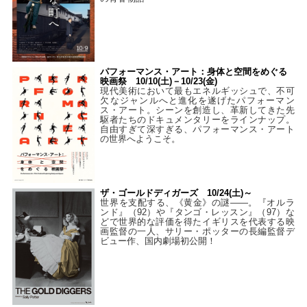
パフォーマンス・アート：身体と空間をめぐる
映画祭 10/10(土)－10/23(金)
現代美術において最もエネルギッシュで、不可
欠なジャンルへと進化を遂げたパフォーマン
ス・アート。シーンを創造し、革新してきた先
駆者たちのドキュメンタリーをラインナップ。
自由すぎて深すぎる、パフォーマンス・アート
の世界へようこそ。
ザ・ゴールドディガーズ 10/24(土)～
世界を支配する、《黄金》の謎――。『オルラ
ンド』（92）や『タンゴ・レッスン』（97）な
どで世界的な評価を得たイギリスを代表する映
画監督の一人、サリー・ポッターの長編監督デ
ビュー作、国内劇場初公開！