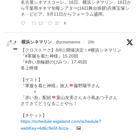
名古屋シネマスコーレ。16日、横浜シネマリン、16日か
ら千葉県キネマ旬報シアター(16日舞台挨拶)兵庫宝塚シ
ネ・ピピア。9月11日からフォーラム盛岡。
13
32
X
横浜シネマリン
@ycinemarine
·
20h
【クロストーク】8/8㊏開催決定！#横浜シネマリン
『#軍服を着た神様』15:20回
『#赤い糸輪廻のひみつ』17:45回
各上映後
【ゲスト】
『軍服を着た神様』旅人
藤野陽平さん
×
『赤い糸』配給
葉山友美さん＆小島あつ子さん
さてさてどうなることやら！
【チケット】
https://schedule.eigaland.com/schedule?
webKey=4d6c9e5f-bcca-...