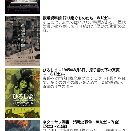
原爆資料館 語り継ぐものたち 8/1(土)～
そこには、忘れてはいけない時間がある。 歴代
館長が命を削って守り続けた”歴史の現場”の全
容。
ひろしま－1945年8月6日、原子雲の下の真実
－ 8/1(土)～
奇跡への情熱[核廃絶プロジェクト] 長きを経
て、多くの方々の想いを込めて、幻の映画が、
奇跡のリマスター
ネタニヤフ調書 汚職と戦争 8/1(土)～7(金),
15(土)～21(金)
はじまりは小さな贈り物だった…。 極秘リーク