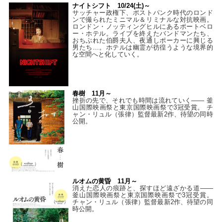
ナイトシフト 10/24(土)～
サッチャー政権下、ポストパンク時代のロンド
ンで撮られたミニマル＆リミナルな対抗映画。
ロンドン・ノッティングヒルにあるポートベロ
ー・ホテル。ライブを終えたバンドマンたち、
おちぶれた伯爵夫人、夜通しポーカーに興じる
男たち…。ホテルは幽霊が彷徨うような境界的
な空間へと化していく。
春樹 11月～
挫折の先で、それでも時間は流れていく—— 釜
山国際映画祭と東京国際映画祭で3冠受賞。 チ
ャン・リュル（張律）監督最新2作、待望の同時
公開。
ルオムの黄昏 11月～
消えた恋人の痕跡と、探すほど遠ざかる道——
釜山国際映画祭と東京国際映画祭で3冠受賞。
チャン・リュル（張律）監督最新2作、待望の同
時公開。