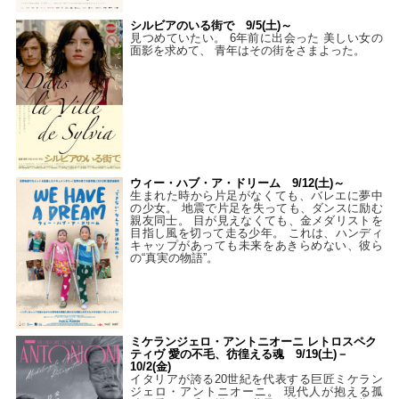
シルビアのいる街で 9/5(土)～
見つめていたい。 6年前に出会った 美しい女の
面影を求めて、 青年はその街をさまよった。
ウィー・ハブ・ア・ドリーム 9/12(土)～
生まれた時から片足がなくても、バレエに夢中
の少女。 地震で片足を失っても、ダンスに励む
親友同士。 目が見えなくても、金メダリストを
目指し風を切って走る少年。 これは、ハンディ
キャップがあっても未来をあきらめない、彼ら
の“真実の物語”。
ミケランジェロ・アントニオーニ レトロスペク
ティヴ 愛の不毛、彷徨える魂 9/19(土)－
10/2(金)
イタリアが誇る20世紀を代表する巨匠ミケラン
ジェロ・アントニオーニ。 現代人が抱える孤