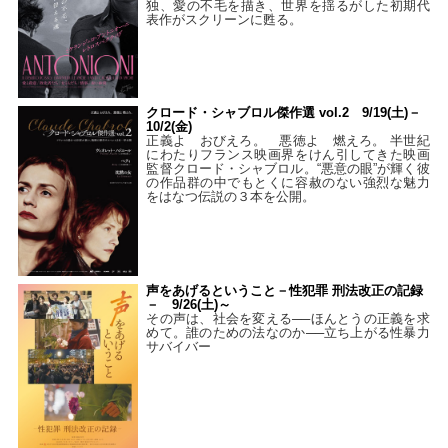
独、愛の不毛を描き、世界を揺るがした初期代
表作がスクリーンに甦る。
クロード・シャブロル傑作選 vol.2 9/19(土)－
10/2(金)
正義よ おびえろ。 悪徳よ 燃えろ。 半世紀
にわたりフランス映画界をけん引してきた映画
監督クロード・シャブロル。“悪意の眼”が輝く彼
の作品群の中でもとくに容赦のない強烈な魅力
をはなつ伝説の３本を公開。
声をあげるということ－性犯罪 刑法改正の記録
－ 9/26(土)～
その声は、社会を変える──ほんとうの正義を求
めて。誰のための法なのか──立ち上がる性暴力
サバイバー