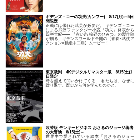
ギデンズ・コーの功夫(カンフー) 8/17(月)～5日
間限定
正義には優れた武芸が必要だ。 ギデンズ・コー
による武侠ファンタジー小説『功夫』発表から
四半世紀―― 『赤い糸 輪廻のひみつ』の製作陣
が贈る、ギデンズワールド全開の【青春×武侠ア
クション×超絶中二病】ムービー！
東京裁判 4Kデジタルリマスター版 8/15(土)1
日限定
時を超えて問いかけてくる… 君たちは、なぜに
繰り返す。歴史から何を学んだのかと。
吹替版 モンキービジネス おさるのジョージ著者
の大冒険 8/15(土)～
世界中で愛されている絵本「おさるのジョー