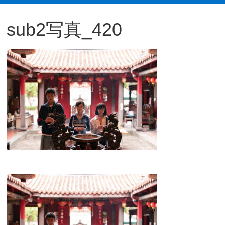
観
sub2写真_420
た
い
映
画
は
こ
の
街
で