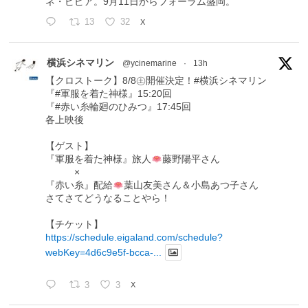
ネ・ピピア。9月11日からフォーラム盛岡。
13
32
X
横浜シネマリン
@ycinemarine
·
13h
【クロストーク】8/8㊏開催決定！#横浜シネマリン
『#軍服を着た神様』15:20回
『#赤い糸輪廻のひみつ』17:45回
各上映後
【ゲスト】
『軍服を着た神様』旅人
藤野陽平さん
×
『赤い糸』配給
葉山友美さん＆小島あつ子さん
さてさてどうなることやら！
【チケット】
https://schedule.eigaland.com/schedule?
webKey=4d6c9e5f-bcca-...
3
3
X