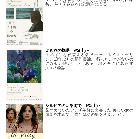
兵。 深く閉ざされた記憶をたどる—
よき谷の物語 9/5(土)～
スペインを代表する名匠ホセ・ルイス・ゲリ
ン、10年ぶりの新作長編。 行ったことがないの
になぜか懐かしい、ある土地とそこに暮らす
人々の物語――
シルビアのいる街で 9/5(土)～
見つめていたい。 6年前に出会った 美しい女の
面影を求めて、 青年はその街をさまよった。