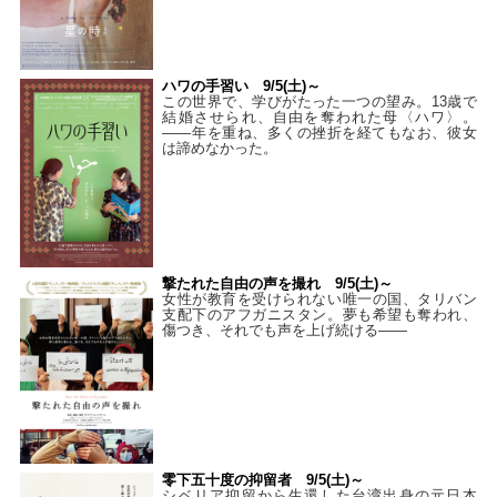
ハワの手習い 9/5(土)～
この世界で、学びがたった一つの望み。13歳で
結婚させられ、自由を奪われた母〈ハワ〉。
——年を重ね、多くの挫折を経てもなお、彼女
は諦めなかった。
撃たれた自由の声を撮れ 9/5(土)～
女性が教育を受けられない唯一の国、タリバン
支配下のアフガニスタン。夢も希望も奪われ、
傷つき、それでも声を上げ続ける——
零下五十度の抑留者 9/5(土)～
シベリア抑留から生還した台湾出身の元日本