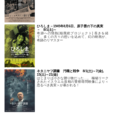
ひろしま－1945年8月6日、原子雲の下の真実
－ 8/1(土)～
奇跡への情熱[核廃絶プロジェクト] 長きを経
て、多くの方々の想いを込めて、幻の映画が、
奇跡のリマスター
ネタニヤフ調書 汚職と戦争 8/1(土)～7(金),
15(土)～21(金)
はじまりは小さな贈り物だった…。 極秘リーク
されたイスラエル首相の警察尋問映像により＜
恐るべき真実＞が暴かれる！