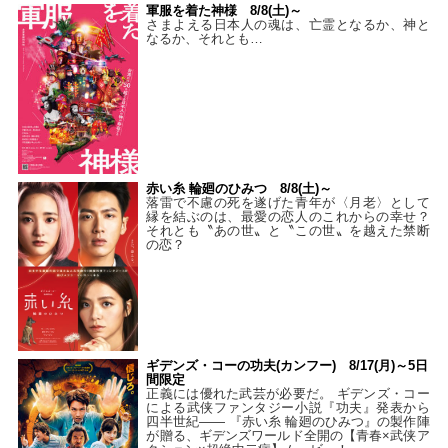
軍服を着た神様 8/8(土)～
さまよえる日本人の魂は、亡霊となるか、神と
なるか、それとも…
赤い糸 輪廻のひみつ 8/8(土)～
落雷で不慮の死を遂げた青年が〈月老〉として
縁を結ぶのは、最愛の恋人のこれからの幸せ？
それとも〝あの世〟と〝この世〟を越えた禁断
の恋？
ギデンズ・コーの功夫(カンフー) 8/17(月)～5日
間限定
正義には優れた武芸が必要だ。 ギデンズ・コー
による武侠ファンタジー小説『功夫』発表から
四半世紀―― 『赤い糸 輪廻のひみつ』の製作陣
が贈る、ギデンズワールド全開の【青春×武侠ア