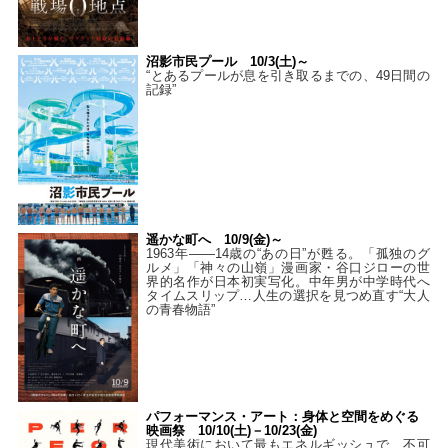
沼影市民プール 10/3(土)～
“とあるプールが息を引き取るまでの、49日間の
記録”
遥かな町へ 10/9(金)～
1963年――14歳の“あの日”が甦る。「孤独のグ
ルメ」「神々の山嶺」漫画家・谷口ジローの世
界的名作が日本初実写化。中年男が中学時代へ
タイムスリップ…人生の選択を見つめ直す“大人
の青春物語”
パフォーマンス・アート：身体と空間をめぐる
映画祭 10/10(土)－10/23(金)
現代美術において最もエネルギッシュで、不可