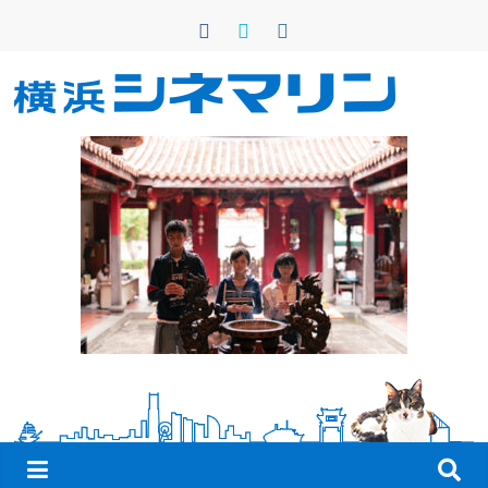
コ
ン
テ
ン
横
ツ
へ
浜
ス
キ
シ
ッ
プ
ネ
マ
リ
ン