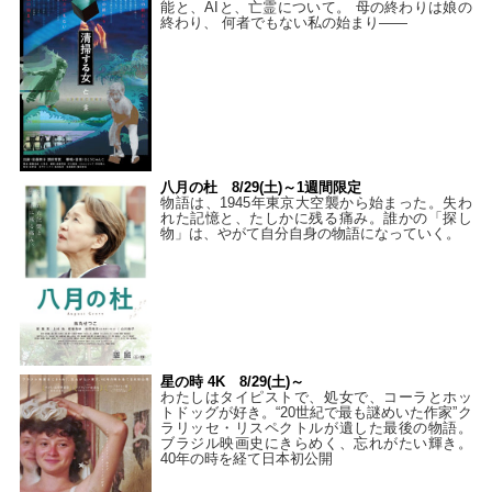
能と、AIと、亡霊について。 母の終わりは娘の
終わり、 何者でもない私の始まり――
八月の杜 8/29(土)～1週間限定
物語は、1945年東京大空襲から始まった。失わ
れた記憶と、たしかに残る痛み。誰かの「探し
物」は、やがて自分自身の物語になっていく。
星の時 4K 8/29(土)～
わたしはタイピストで、処⼥で、コーラとホッ
トドッグが好き。“20世紀で最も謎めいた作家”ク
ラリッセ・リスペクトルが遺した最後の物語。
ブラジル映画史にきらめく、忘れがたい輝き。
40年の時を経て⽇本初公開