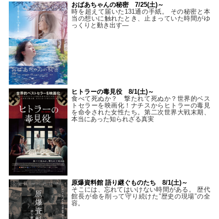
おばあちゃんの秘密 7/25(土)～
時を超えて届いた131通の手紙。 その秘密と本
当の想いに触れたとき、止まっていた時間がゆ
っくりと動き出す―
ヒトラーの毒見役 8/1(土)～
食べて死ぬか？ 撃たれて死ぬか？世界的ベス
トセラーを映画化！ナチスからヒトラーの毒見
を命令された女性たち。第二次世界大戦末期、
本当にあった知られざる真実
原爆資料館 語り継ぐものたち 8/1(土)～
そこには、忘れてはいけない時間がある。 歴代
館長が命を削って守り続けた”歴史の現場”の全
容。