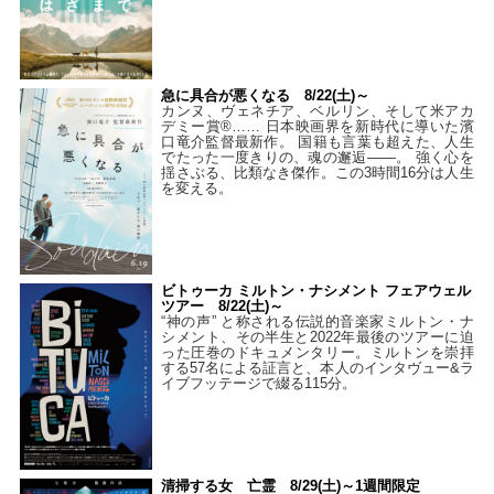
急に具合が悪くなる 8/22(土)～
カンヌ、ヴェネチア、ベルリン、そして米アカ
デミー賞®…… 日本映画界を新時代に導いた濱
口竜介監督最新作。 国籍も言葉も超えた、人生
でたった一度きりの、魂の邂逅――。 強く心を
揺さぶる、比類なき傑作。この3時間16分は人生
を変える。
ビトゥーカ ミルトン・ナシメント フェアウェル
ツアー 8/22(土)～
“神の声” と称される伝説的音楽家ミルトン・ナ
シメント、その半生と2022年最後のツアーに迫
った圧巻のドキュメンタリー。ミルトンを崇拝
する57名による証言と、本人のインタヴュー&ラ
イブフッテージで綴る115分。
清掃する女 亡霊 8/29(土)～1週間限定