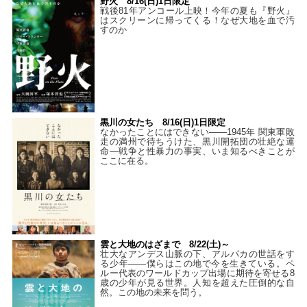
野火 8/16(日)1日限定
戦後81年アンコール上映！今年の夏も『野火』
はスクリーンに帰ってくる！なぜ大地を血で汚
すのか
黒川の女たち 8/16(日)1日限定
なかったことにはできない——1945年 関東軍敗
走の満州で待ちうけた、黒川開拓団の壮絶な運
命―戦争と性暴力の事実、いま知るべきことが
ここに在る。
雲と大地のはざまで 8/22(土)～
壮大なアンデス山脈の下、アルパカの世話をす
る少年――僕らはこの地で今を生きている。ペ
ルー代表のワールドカップ出場に期待を寄せる8
歳の少年が見る世界。人知を超えた圧倒的な自
然。この地の未来を問う。