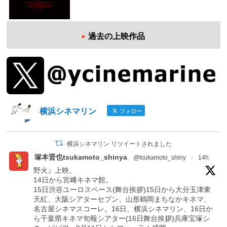
過去の上映作品
横浜シネマリン
フォロー
横浜シネマリン リツイートされました
塚本晋也tsukamoto_shinya
@tsukamoto_shiny
·
14h
野火』上映。
14日から宮﨑キネマ館。
15日渋谷ユーロスペース(舞台挨拶)15日から大分玉津東
天紅、大阪シアターセブン、山形鶴岡まちなかキネマ、
名古屋シネマスコーレ。16日、横浜シネマリン、16日か
ら千葉県キネマ旬報シアター(16日舞台挨拶)兵庫宝塚シ