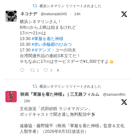
横浜シネマリン リツイートされました
ネコナデ
@nekonade045
·
14h
横浜シネマリンさん！
8/8㈯から上映は始まるけれど
17㈪〜21㈭は
13:30
#軍服を着た神様
15:30
#赤い糸輪廻のひみつ
17:30
#ギデンズ
・コーの功夫
台湾関連作品の連続3本立てだ！
※ちなみに17㈪はサービスデーで¥1,300ですよ
2
4
X
横浜シネマリン リツイートされました
映画『軍服を着た神様』 | 三叉路フィルム
@sansarofilm
·
16h
文化放送「武田砂鉄 ラジオマガジン」
ポッドキャストで聞き逃し無料配信中
遠藤協・藤野陽平（映画『軍服を着た神様』監督＆文化
人類学者）（2026年8月3日放送分）