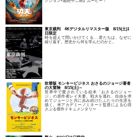
クション×超絶中二病】ムービー！
東京裁判 4Kデジタルリマスター版 8/15(土)1
日限定
時を超えて問いかけてくる… 君たちは、なぜに
繰り返す。歴史から何を学んだのかと。
吹替版 モンキービジネス おさるのジョージ著者
の大冒険 8/15(土)～
世界中で愛されている絵本「おさるのジョー
ジ」の原作者レイ夫妻。戦火を逃れ、自由を求
めてジョージと共に歩み続けたふたりの生涯を
描く、米アカデミーノミネート監督による心揺
さぶる傑作ドキュメンタリー