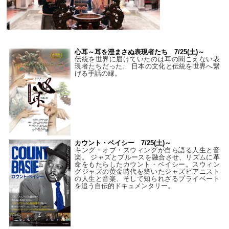
心耳～耳を澄まさぬ表現者たち 7/25(土)～
伝統を世界に届けていたのは耳の聞こえない表
現者たちだった。 日本の文化と伝統を世界へ繋
げる手話の縁。
カウント・ベイシー 7/25(土)～
キング・オブ・スウィングが自ら語る人生と音
楽。 ジャズとブルースを融合させ、リズムに革
命をもたらしたカウント・ベイシー。スウィン
グジャズの黄金時代を築いたジャズピアニスト
の人生と音楽、そして知られざるプライベート
を追う自伝的ドキュメンタリー。