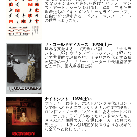
欠なジャンルへと進化を遂げたパフォーマン
ス・アート。シーンを創造し、革新してきた先
駆者たちのドキュメンタリーをラインナップ。
自由すぎて深すぎる、パフォーマンス・アート
の世界へようこそ。
ザ・ゴールドディガーズ 10/24(土)～
世界を支配する、《黄金》の謎――。『オルラ
ンド』（92）や『タンゴ・レッスン』（97）な
どで世界的な評価を得たイギリスを代表する映
画監督の一人、サリー・ポッターの長編監督デ
ビュー作、国内劇場初公開！
ナイトシフト 10/24(土)～
サッチャー政権下、ポストパンク時代のロンド
ンで撮られたミニマル＆リミナルな対抗映画。
ロンドン・ノッティングヒルにあるポートベロ
ー・ホテル。ライブを終えたバンドマンたち、
おちぶれた伯爵夫人、夜通しポーカーに興じる
男たち…。ホテルは幽霊が彷徨うような境界的
な空間へと化していく。