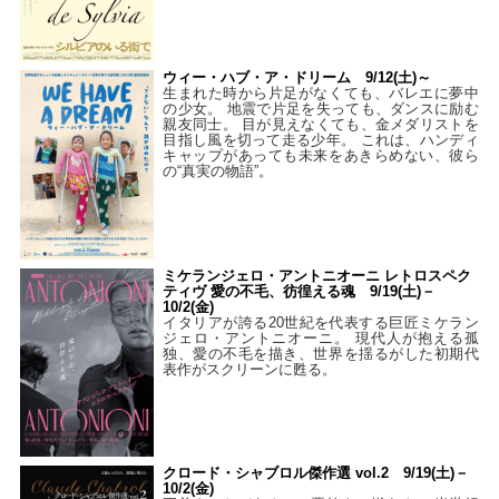
ウィー・ハブ・ア・ドリーム 9/12(土)～
生まれた時から片足がなくても、バレエに夢中
の少女。 地震で片足を失っても、ダンスに励む
親友同士。 目が見えなくても、金メダリストを
目指し風を切って走る少年。 これは、ハンディ
キャップがあっても未来をあきらめない、彼ら
の“真実の物語”。
ミケランジェロ・アントニオーニ レトロスペク
ティヴ 愛の不毛、彷徨える魂 9/19(土)－
10/2(金)
イタリアが誇る20世紀を代表する巨匠ミケラン
ジェロ・アントニオーニ。 現代人が抱える孤
独、愛の不毛を描き、世界を揺るがした初期代
表作がスクリーンに甦る。
クロード・シャブロル傑作選 vol.2 9/19(土)－
10/2(金)