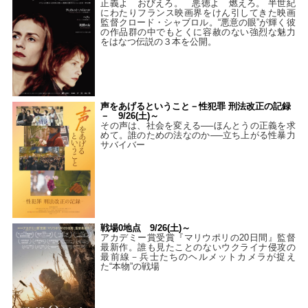
正義よ おびえろ。 悪徳よ 燃えろ。 半世紀
にわたりフランス映画界をけん引してきた映画
監督クロード・シャブロル。“悪意の眼”が輝く彼
の作品群の中でもとくに容赦のない強烈な魅力
をはなつ伝説の３本を公開。
声をあげるということ－性犯罪 刑法改正の記録
－ 9/26(土)～
その声は、社会を変える──ほんとうの正義を求
めて。誰のための法なのか──立ち上がる性暴力
サバイバー
戦場0地点 9/26(土)～
アカデミー賞受賞『マリウポリの20日間』監督
最新作。誰も見たことのないウクライナ侵攻の
最前線－兵士たちのヘルメットカメラが捉え
た“本物”の戦場