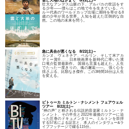
雲と大地のはざまで 8/22(土)～
壮大なアンデス山脈の下、アルパカの世話をす
る少年――僕らはこの地で今を生きている。ペ
ルー代表のワールドカップ出場に期待を寄せる8
歳の少年が見る世界。人知を超えた圧倒的な自
然。この地の未来を問う。
急に具合が悪くなる 8/22(土)～
カンヌ、ヴェネチア、ベルリン、そして米アカ
デミー賞®…… 日本映画界を新時代に導いた濱
口竜介監督最新作。 国籍も言葉も超えた、人生
でたった一度きりの、魂の邂逅――。 強く心を
揺さぶる、比類なき傑作。この3時間16分は人生
を変える。
ビトゥーカ ミルトン・ナシメント フェアウェル
ツアー 8/22(土)～
“神の声” と称される伝説的音楽家ミルトン・ナ
シメント、その半生と2022年最後のツアーに迫
った圧巻のドキュメンタリー。ミルトンを崇拝
する57名による証言と、本人のインタヴュー&ラ
イブフッテージで綴る115分。