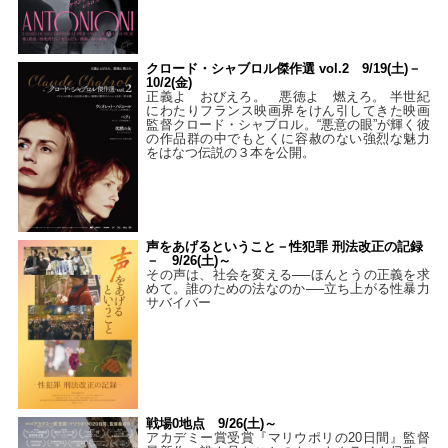
クロード・シャブロル傑作選 vol.2 9/19(土)－
10/2(金)
正義よ おびえろ。 悪徳よ 燃えろ。 半世紀
にわたりフランス映画界をけん引してきた映画
監督クロード・シャブロル。“悪意の眼”が輝く彼
の作品群の中でもとくに容赦のない強烈な魅力
をはなつ伝説の３本を公開。
声をあげるということ－性犯罪 刑法改正の記録
－ 9/26(土)～
その声は、社会を変える──ほんとうの正義を求
めて。誰のための法なのか──立ち上がる性暴力
サバイバー
戦場0地点 9/26(土)～
アカデミー賞受賞『マリウポリの20日間』監督