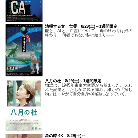
清掃する女 亡霊 8/29(土)～1週間限定
能と、AIと、亡霊について。 母の終わりは娘の
終わり、 何者でもない私の始まり――
八月の杜 8/29(土)～1週間限定
物語は、1945年東京大空襲から始まった。失わ
れた記憶と、たしかに残る痛み。誰かの「探し
物」は、やがて自分自身の物語になっていく。
星の時 4K 8/29(土)～