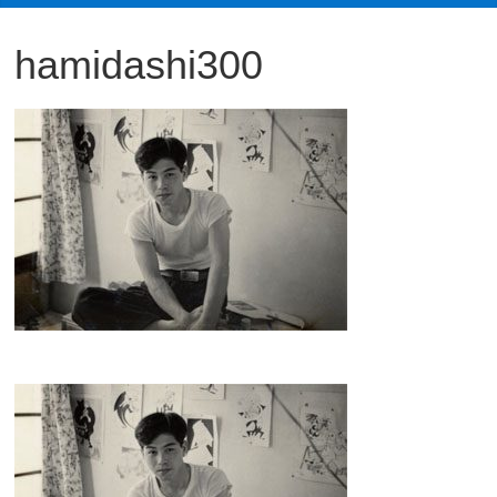
観
hamidashi300
た
い
映
画
は
こ
の
街
で