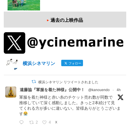
過去の上映作品
横浜シネマリン
フォロー
横浜シネマリン リツイートされました
遠藤協『軍服を着た神様』公開中！
@kanouendo
·
4h
軍服を着た神様と赤い糸のチケット売れ数が同数で
推移していて深く感動しました。きっと2本続けて見
てくれる方が多いに違いない。皆様ありがとうございま
す
2
4
X