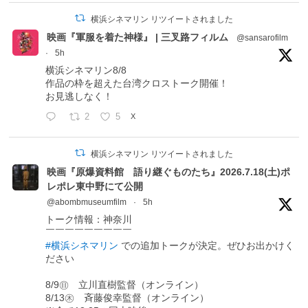
横浜シネマリン リツイートされました
映画『軍服を着た神様』 | 三叉路フィルム
@sansarofilm
·
5h
横浜シネマリン8/8
作品の枠を超えた台湾クロストーク開催！
お見逃しなく！
2
5
X
横浜シネマリン リツイートされました
映画『原爆資料館 語り継ぐものたち』2026.7.18(土)ポ
レポレ東中野にて公開
@abombmuseumfilm
·
5h
トーク情報：神奈川
￣￣￣￣￣￣￣￣￣
#横浜シネマリン
での追加トークが決定。ぜひお出かけく
ださい
8/9㊐ 立川直樹監督（オンライン）
8/13㊍ 斉藤俊幸監督（オンライン）