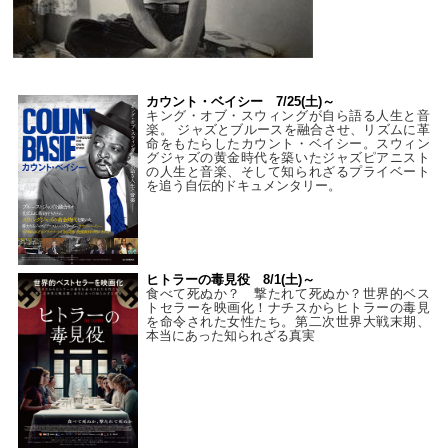
カウント・ベイシー 7/25(土)～
キング・オブ・スウィングが自ら語る人生と音
楽。 ジャズとブルースを融合させ、リズムに革
命をもたらしたカウント・ベイシー。スウィン
グジャズの黄金時代を築いたジャズピアニスト
の人生と音楽、そして知られざるプライベート
を追う自伝的ドキュメンタリー。
ヒトラーの毒見役 8/1(土)～
食べて死ぬか？ 撃たれて死ぬか？世界的ベス
トセラーを映画化！ナチスからヒトラーの毒見
を命令された女性たち。第二次世界大戦末期、
本当にあった知られざる真実