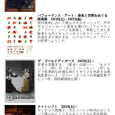
パフォーマンス・アート：身体と空間をめぐる
映画祭 10/10(土)－10/23(金)
現代美術において最もエネルギッシュで、不可
欠なジャンルへと進化を遂げたパフォーマン
ス・アート。シーンを創造し、革新してきた先
駆者たちのドキュメンタリーをラインナップ。
自由すぎて深すぎる、パフォーマンス・アート
の世界へようこそ。
ザ・ゴールドディガーズ 10/24(土)～
世界を支配する、《黄金》の謎――。『オルラ
ンド』（92）や『タンゴ・レッスン』（97）な
どで世界的な評価を得たイギリスを代表する映
画監督の一人、サリー・ポッターの長編監督デ
ビュー作、国内劇場初公開！
ナイトシフト 10/24(土)～
サッチャー政権下、ポストパンク時代のロンド
ンで撮られたミニマル＆リミナルな対抗映画。