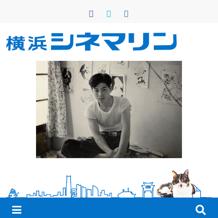
コ
ン
テ
ン
横
ツ
へ
浜
ス
キ
シ
ッ
プ
ネ
マ
リ
ン