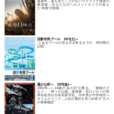
最新作。誰も見たことのないウクライナ侵攻の
最前線－兵士たちのヘルメットカメラが捉え
た“本物”の戦場
沼影市民プール 10/3(土)～
“とあるプールが息を引き取るまでの、49日間の
記録”
遥かな町へ 10/9(金)～
1963年――14歳の“あの日”が甦る。「孤独のグ
ルメ」「神々の山嶺」漫画家・谷口ジローの世
界的名作が日本初実写化。中年男が中学時代へ
タイムスリップ…人生の選択を見つめ直す“大人
の青春物語”