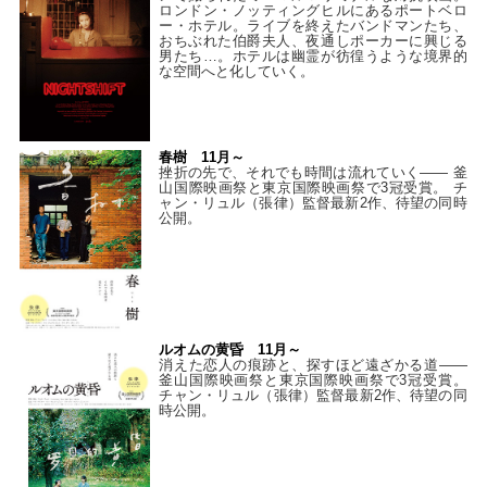
ロンドン・ノッティングヒルにあるポートベロ
ー・ホテル。ライブを終えたバンドマンたち、
おちぶれた伯爵夫人、夜通しポーカーに興じる
男たち…。ホテルは幽霊が彷徨うような境界的
な空間へと化していく。
春樹 11月～
挫折の先で、それでも時間は流れていく—— 釜
山国際映画祭と東京国際映画祭で3冠受賞。 チ
ャン・リュル（張律）監督最新2作、待望の同時
公開。
ルオムの黄昏 11月～
消えた恋人の痕跡と、探すほど遠ざかる道——
釜山国際映画祭と東京国際映画祭で3冠受賞。
チャン・リュル（張律）監督最新2作、待望の同
時公開。