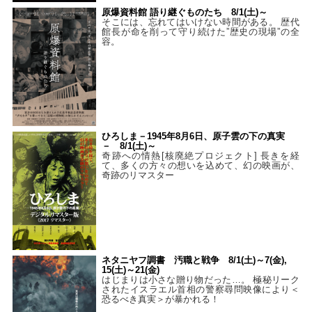
原爆資料館 語り継ぐものたち 8/1(土)～
そこには、忘れてはいけない時間がある。 歴代
館長が命を削って守り続けた”歴史の現場”の全
容。
ひろしま－1945年8月6日、原子雲の下の真実
－ 8/1(土)～
奇跡への情熱[核廃絶プロジェクト] 長きを経
て、多くの方々の想いを込めて、幻の映画が、
奇跡のリマスター
ネタニヤフ調書 汚職と戦争 8/1(土)～7(金),
15(土)～21(金)
はじまりは小さな贈り物だった…。 極秘リーク
されたイスラエル首相の警察尋問映像により＜
恐るべき真実＞が暴かれる！