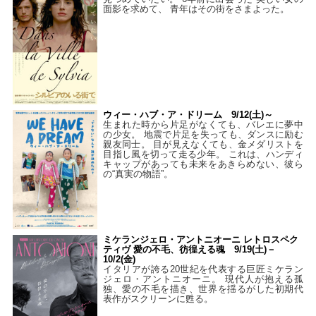
面影を求めて、 青年はその街をさまよった。
ウィー・ハブ・ア・ドリーム 9/12(土)～
生まれた時から片足がなくても、バレエに夢中
の少女。 地震で片足を失っても、ダンスに励む
親友同士。 目が見えなくても、金メダリストを
目指し風を切って走る少年。 これは、ハンディ
キャップがあっても未来をあきらめない、彼ら
の“真実の物語”。
ミケランジェロ・アントニオーニ レトロスペク
ティヴ 愛の不毛、彷徨える魂 9/19(土)－
10/2(金)
イタリアが誇る20世紀を代表する巨匠ミケラン
ジェロ・アントニオーニ。 現代人が抱える孤
独、愛の不毛を描き、世界を揺るがした初期代
表作がスクリーンに甦る。