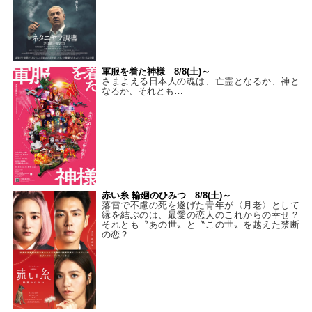
軍服を着た神様 8/8(土)～
さまよえる日本人の魂は、亡霊となるか、神と
なるか、それとも…
赤い糸 輪廻のひみつ 8/8(土)～
落雷で不慮の死を遂げた青年が〈月老〉として
縁を結ぶのは、最愛の恋人のこれからの幸せ？
それとも〝あの世〟と〝この世〟を越えた禁断
の恋？