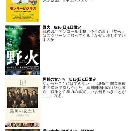
さぶる傑作ドキュメンタリー
野火 8/16(日)1日限定
戦後81年アンコール上映！今年の夏も『野火』
はスクリーンに帰ってくる！なぜ大地を血で汚
すのか
黒川の女たち 8/16(日)1日限定
なかったことにはできない——1945年 関東軍敗
走の満州で待ちうけた、黒川開拓団の壮絶な運
命―戦争と性暴力の事実、いま知るべきことが
ここに在る。