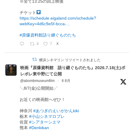
※全て13:25の回上映後
チケット
https://schedule.eigaland.com/schedule?
webKey=4d6c9e5f-bcca-...
#原爆資料館語り継ぐものたち
4
7
X
横浜シネマリン リツイートされました
映画『原爆資料館 語り継ぐものたち』2026.7.18(土)ポ
レポレ東中野にて公開
@abombmuseumfilm
·
6 8月
⋱8/7(金)公開開始⋰
お近くの映画館へぜひ！
神奈川
#あつぎのえいがかんkiki
栃木
#小山シネマロブレ
佐賀
#シアターシエマ
熊本
#Denkikan