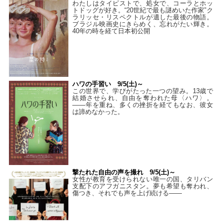
わたしはタイピストで、処⼥で、コーラとホッ
トドッグが好き。“20世紀で最も謎めいた作家”ク
ラリッセ・リスペクトルが遺した最後の物語。
ブラジル映画史にきらめく、忘れがたい輝き。
40年の時を経て⽇本初公開
ハワの手習い 9/5(土)～
この世界で、学びがたった一つの望み。13歳で
結婚させられ、自由を奪われた母〈ハワ〉。
——年を重ね、多くの挫折を経てもなお、彼女
は諦めなかった。
撃たれた自由の声を撮れ 9/5(土)～
女性が教育を受けられない唯一の国、タリバン
支配下のアフガニスタン。夢も希望も奪われ、
傷つき、それでも声を上げ続ける——