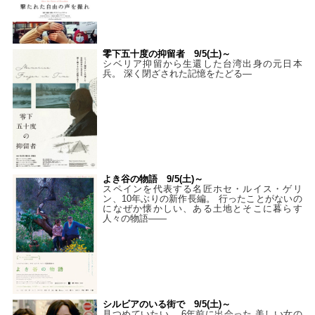
零下五十度の抑留者 9/5(土)～
シベリア抑留から生還した台湾出身の元日本
兵。 深く閉ざされた記憶をたどる—
よき谷の物語 9/5(土)～
スペインを代表する名匠ホセ・ルイス・ゲリ
ン、10年ぶりの新作長編。 行ったことがないの
になぜか懐かしい、ある土地とそこに暮らす
人々の物語――
シルビアのいる街で 9/5(土)～
見つめていたい。 6年前に出会った 美しい女の