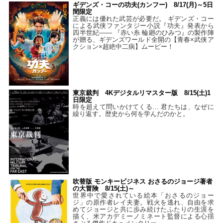
ギデンズ・コーの功夫(カンフー) 8/17(月)～5日
間限定
正義には優れた武芸が必要だ。 ギデンズ・コー
による武侠ファンタジー小説『功夫』発表から
四半世紀―― 『赤い糸 輪廻のひみつ』の製作陣
が贈る、ギデンズワールド全開の【青春×武侠ア
クション×超絶中二病】ムービー！
東京裁判 4Kデジタルリマスター版 8/15(土)1
日限定
時を超えて問いかけてくる… 君たちは、なぜに
繰り返す。歴史から何を学んだのかと。
吹替版 モンキービジネス おさるのジョージ著者
の大冒険 8/15(土)～
世界中で愛されている絵本「おさるのジョー
ジ」の原作者レイ夫妻。戦火を逃れ、自由を求
めてジョージと共に歩み続けたふたりの生涯を
描く、米アカデミーノミネート監督による心揺