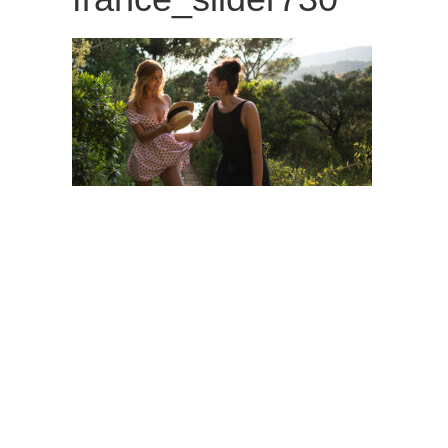
観
た
い
映
画
は
こ
の
街
で