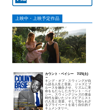
上映中・上映予定作品
カウント・ベイシー 7/25(土)
～
キング・オブ・スウィングが自
ら語る人生と音楽。 ジャズとブ
ルースを融合させ、リズムに革
命をもたらしたカウント・ベイ
シー。スウィングジャズの黄金
時代を築いたジャズピアニスト
の人生と音楽、そして知られざ
るプライベートを追う自伝的ド
キュメンタリー。