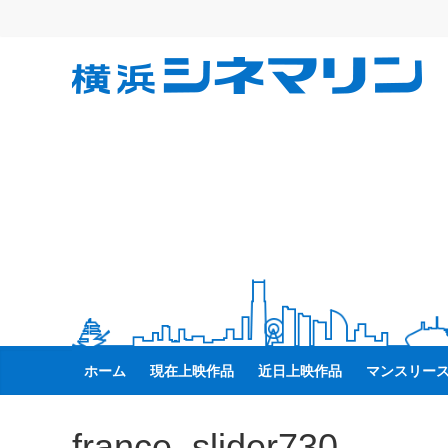
コ
ン
テ
横
ン
ツ
へ
浜
ス
キ
シ
ッ
プ
ネ
マ
リ
ホーム
現在上映作品
近日上映作品
マンスリー
ン
france_slider730