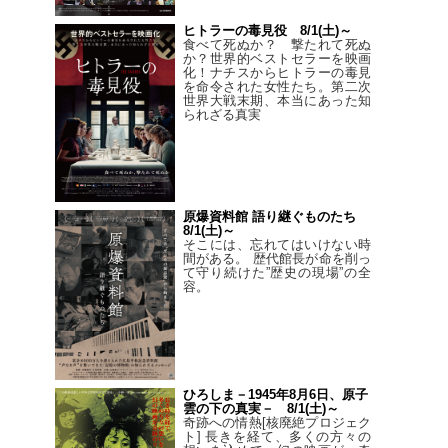
ヒトラーの毒見役 8/1(土)～
食べて死ぬか？ 撃たれて死ぬ
か？世界的ベストセラーを映画
化！ナチスからヒトラーの毒見
を命令された女性たち。第二次
世界大戦末期、本当にあった知
られざる真実
原爆資料館 語り継ぐものたち
8/1(土)～
そこには、忘れてはいけない時
間がある。 歴代館長が命を削っ
て守り続けた”歴史の現場”の全
容。
ひろしま－1945年8月6日、原子
雲の下の真実－ 8/1(土)～
奇跡への情熱[核廃絶プロジェク
ト] 長きを経て、多くの方々の