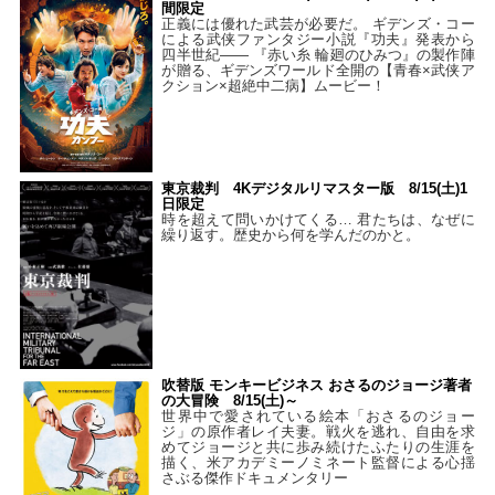
間限定
正義には優れた武芸が必要だ。 ギデンズ・コー
による武侠ファンタジー小説『功夫』発表から
四半世紀―― 『赤い糸 輪廻のひみつ』の製作陣
が贈る、ギデンズワールド全開の【青春×武侠ア
クション×超絶中二病】ムービー！
東京裁判 4Kデジタルリマスター版 8/15(土)1
日限定
時を超えて問いかけてくる… 君たちは、なぜに
繰り返す。歴史から何を学んだのかと。
吹替版 モンキービジネス おさるのジョージ著者
の大冒険 8/15(土)～
世界中で愛されている絵本「おさるのジョー
ジ」の原作者レイ夫妻。戦火を逃れ、自由を求
めてジョージと共に歩み続けたふたりの生涯を
描く、米アカデミーノミネート監督による心揺
さぶる傑作ドキュメンタリー