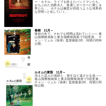
ー・ホテル。ライブを終えたバンドマンたち、
おちぶれた伯爵夫人、夜通しポーカーに興じる
男たち…。ホテルは幽霊が彷徨うような境界的
な空間へと化していく。
春樹 11月～
挫折の先で、それでも時間は流れていく—— 釜
山国際映画祭と東京国際映画祭で3冠受賞。 チ
ャン・リュル（張律）監督最新2作、待望の同時
公開。
ルオムの黄昏 11月～
消えた恋人の痕跡と、探すほど遠ざかる道——
釜山国際映画祭と東京国際映画祭で3冠受賞。
チャン・リュル（張律）監督最新2作、待望の同
時公開。