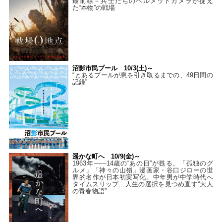
最前線－兵士たちのヘルメットカメラが捉え
た“本物”の戦場
沼影市民プール 10/3(土)～
“とあるプールが息を引き取るまでの、49日間の
記録”
遥かな町へ 10/9(金)～
1963年――14歳の“あの日”が甦る。「孤独のグ
ルメ」「神々の山嶺」漫画家・谷口ジローの世
界的名作が日本初実写化。中年男が中学時代へ
タイムスリップ…人生の選択を見つめ直す“大人
の青春物語”