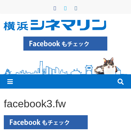
コ
ン
テ
ン
横
ツ
へ
浜
ス
キ
シ
ッ
プ
ネ
マ
facebook3.fw
リ
ン