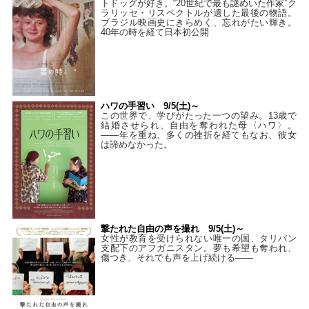
トドッグが好き。“20世紀で最も謎めいた作家”ク
ラリッセ・リスペクトルが遺した最後の物語。
ブラジル映画史にきらめく、忘れがたい輝き。
40年の時を経て⽇本初公開
ハワの手習い 9/5(土)～
この世界で、学びがたった一つの望み。13歳で
結婚させられ、自由を奪われた母〈ハワ〉。
——年を重ね、多くの挫折を経てもなお、彼女
は諦めなかった。
撃たれた自由の声を撮れ 9/5(土)～
女性が教育を受けられない唯一の国、タリバン
支配下のアフガニスタン。夢も希望も奪われ、
傷つき、それでも声を上げ続ける——