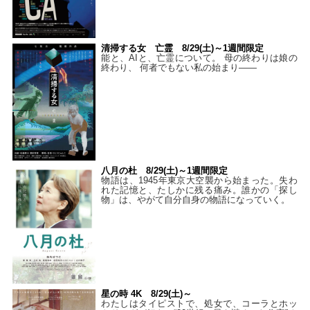
清掃する女 亡霊 8/29(土)～1週間限定
能と、AIと、亡霊について。 母の終わりは娘の
終わり、 何者でもない私の始まり――
八月の杜 8/29(土)～1週間限定
物語は、1945年東京大空襲から始まった。失わ
れた記憶と、たしかに残る痛み。誰かの「探し
物」は、やがて自分自身の物語になっていく。
星の時 4K 8/29(土)～
わたしはタイピストで、処⼥で、コーラとホッ