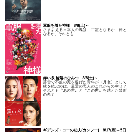
軍服を着た神様 8/8(土)～
さまよえる日本人の魂は、亡霊となるか、神と
なるか、それとも…
赤い糸 輪廻のひみつ 8/8(土)～
落雷で不慮の死を遂げた青年が〈月老〉として
縁を結ぶのは、最愛の恋人のこれからの幸せ？
それとも〝あの世〟と〝この世〟を越えた禁断
の恋？
ギデンズ・コーの功夫(カンフー) 8/17(月)～5日