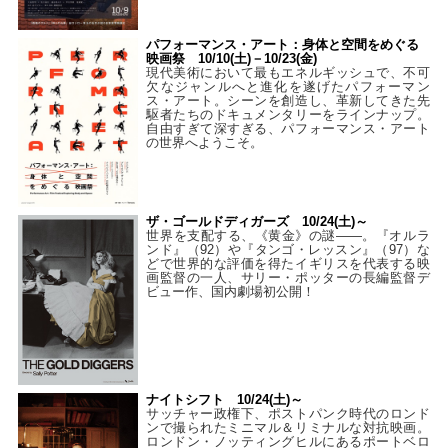
パフォーマンス・アート：身体と空間をめぐる
映画祭 10/10(土)－10/23(金)
現代美術において最もエネルギッシュで、不可
欠なジャンルへと進化を遂げたパフォーマン
ス・アート。シーンを創造し、革新してきた先
駆者たちのドキュメンタリーをラインナップ。
自由すぎて深すぎる、パフォーマンス・アート
の世界へようこそ。
ザ・ゴールドディガーズ 10/24(土)～
世界を支配する、《黄金》の謎――。『オルラ
ンド』（92）や『タンゴ・レッスン』（97）な
どで世界的な評価を得たイギリスを代表する映
画監督の一人、サリー・ポッターの長編監督デ
ビュー作、国内劇場初公開！
ナイトシフト 10/24(土)～
サッチャー政権下、ポストパンク時代のロンド
ンで撮られたミニマル＆リミナルな対抗映画。
ロンドン・ノッティングヒルにあるポートベロ