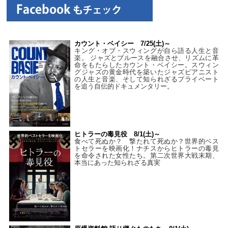
カウント・ベイシー 7/25(土)～
キング・オブ・スウィングが自ら語る人生と音
楽。 ジャズとブルースを融合させ、リズムに革
命をもたらしたカウント・ベイシー。スウィン
グジャズの黄金時代を築いたジャズピアニスト
の人生と音楽、そして知られざるプライベート
を追う自伝的ドキュメンタリー。
ヒトラーの毒見役 8/1(土)～
食べて死ぬか？ 撃たれて死ぬか？世界的ベス
トセラーを映画化！ナチスからヒトラーの毒見
を命令された女性たち。第二次世界大戦末期、
本当にあった知られざる真実