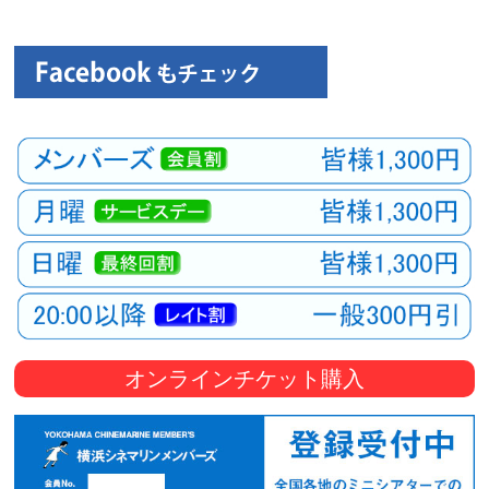
観
た
い
映
画
は
こ
の
街
で
オンラインチケット購入