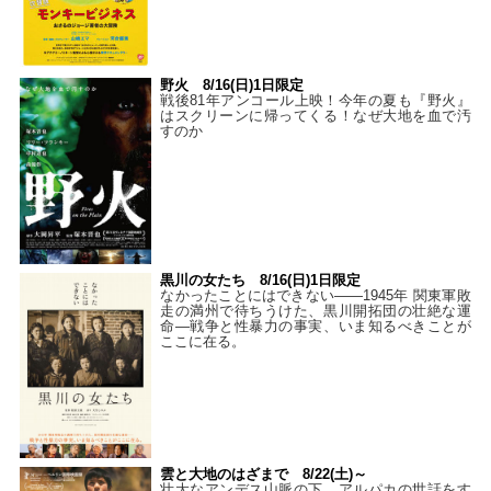
野火 8/16(日)1日限定
戦後81年アンコール上映！今年の夏も『野火』
はスクリーンに帰ってくる！なぜ大地を血で汚
すのか
黒川の女たち 8/16(日)1日限定
なかったことにはできない——1945年 関東軍敗
走の満州で待ちうけた、黒川開拓団の壮絶な運
命―戦争と性暴力の事実、いま知るべきことが
ここに在る。
雲と大地のはざまで 8/22(土)～
壮大なアンデス山脈の下、アルパカの世話をす