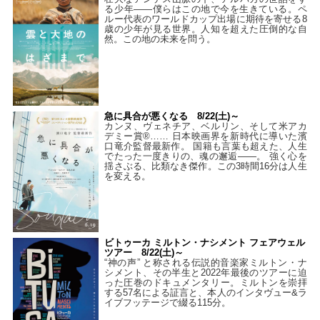
る少年――僕らはこの地で今を生きている。ペ
ルー代表のワールドカップ出場に期待を寄せる8
歳の少年が見る世界。人知を超えた圧倒的な自
然。この地の未来を問う。
急に具合が悪くなる 8/22(土)～
カンヌ、ヴェネチア、ベルリン、そして米アカ
デミー賞®…… 日本映画界を新時代に導いた濱
口竜介監督最新作。 国籍も言葉も超えた、人生
でたった一度きりの、魂の邂逅――。 強く心を
揺さぶる、比類なき傑作。この3時間16分は人生
を変える。
ビトゥーカ ミルトン・ナシメント フェアウェル
ツアー 8/22(土)～
“神の声” と称される伝説的音楽家ミルトン・ナ
シメント、その半生と2022年最後のツアーに迫
った圧巻のドキュメンタリー。ミルトンを崇拝
する57名による証言と、本人のインタヴュー&ラ
イブフッテージで綴る115分。