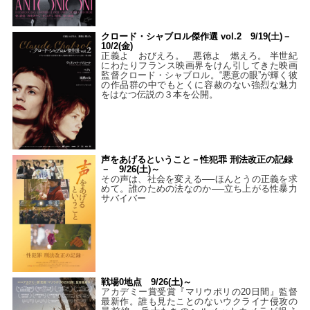
クロード・シャブロル傑作選 vol.2 9/19(土)－
10/2(金)
正義よ おびえろ。 悪徳よ 燃えろ。 半世紀
にわたりフランス映画界をけん引してきた映画
監督クロード・シャブロル。“悪意の眼”が輝く彼
の作品群の中でもとくに容赦のない強烈な魅力
をはなつ伝説の３本を公開。
声をあげるということ－性犯罪 刑法改正の記録
－ 9/26(土)～
その声は、社会を変える──ほんとうの正義を求
めて。誰のための法なのか──立ち上がる性暴力
サバイバー
戦場0地点 9/26(土)～
アカデミー賞受賞『マリウポリの20日間』監督
最新作。誰も見たことのないウクライナ侵攻の