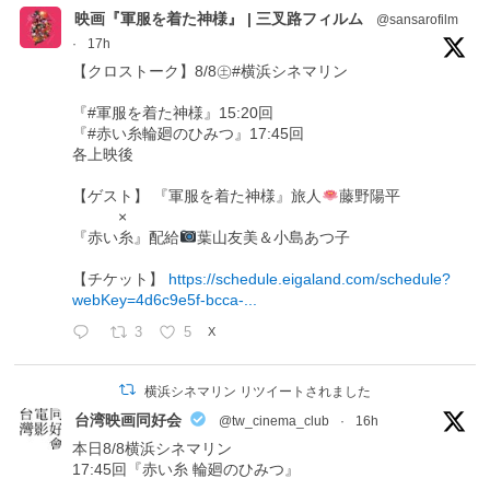
映画『軍服を着た神様』 | 三叉路フィルム
@sansarofilm
·
17h
【クロストーク】8/8㊏#横浜シネマリン
『#軍服を着た神様』15:20回
『#赤い糸輪廻のひみつ』17:45回
各上映後
【ゲスト】 『軍服を着た神様』旅人
藤野陽平
×
『赤い糸』配給
葉山友美＆小島あつ子
【チケット】
https://schedule.eigaland.com/schedule?
webKey=4d6c9e5f-bcca-...
3
5
X
横浜シネマリン リツイートされました
台湾映画同好会
@tw_cinema_club
·
16h
本日8/8横浜シネマリン
17:45回『赤い糸 輪廻のひみつ』