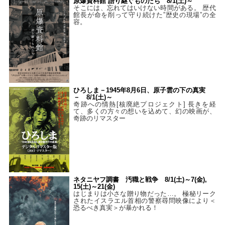
原爆資料館 語り継ぐものたち 8/1(土)～
そこには、忘れてはいけない時間がある。 歴代
館長が命を削って守り続けた”歴史の現場”の全
容。
ひろしま－1945年8月6日、原子雲の下の真実
－ 8/1(土)～
奇跡への情熱[核廃絶プロジェクト] 長きを経
て、多くの方々の想いを込めて、幻の映画が、
奇跡のリマスター
ネタニヤフ調書 汚職と戦争 8/1(土)～7(金),
15(土)～21(金)
はじまりは小さな贈り物だった…。 極秘リーク
されたイスラエル首相の警察尋問映像により＜
恐るべき真実＞が暴かれる！