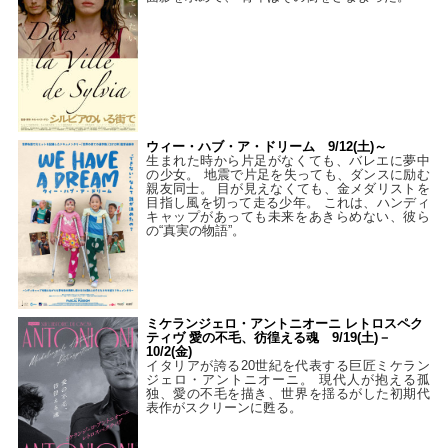
ウィー・ハブ・ア・ドリーム 9/12(土)～
生まれた時から片足がなくても、バレエに夢中
の少女。 地震で片足を失っても、ダンスに励む
親友同士。 目が見えなくても、金メダリストを
目指し風を切って走る少年。 これは、ハンディ
キャップがあっても未来をあきらめない、彼ら
の“真実の物語”。
ミケランジェロ・アントニオーニ レトロスペク
ティヴ 愛の不毛、彷徨える魂 9/19(土)－
10/2(金)
イタリアが誇る20世紀を代表する巨匠ミケラン
ジェロ・アントニオーニ。 現代人が抱える孤
独、愛の不毛を描き、世界を揺るがした初期代
表作がスクリーンに甦る。