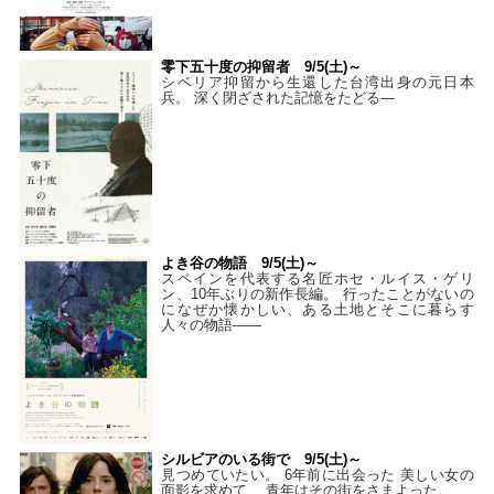
零下五十度の抑留者 9/5(土)～
シベリア抑留から生還した台湾出身の元日本
兵。 深く閉ざされた記憶をたどる—
よき谷の物語 9/5(土)～
スペインを代表する名匠ホセ・ルイス・ゲリ
ン、10年ぶりの新作長編。 行ったことがないの
になぜか懐かしい、ある土地とそこに暮らす
人々の物語――
シルビアのいる街で 9/5(土)～
見つめていたい。 6年前に出会った 美しい女の
面影を求めて、 青年はその街をさまよった。