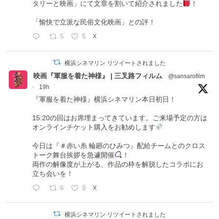
タリーと映画」にて文章を割いて紹介されました
！
「愉快で立派な民俗文化映画」との評！
5
5
X
横浜シネマリン リツイートされました
映画『軍服を着た神様』 | 三叉路フィルム
@sansarofilm
·
19h
『軍服を着た神様』横浜シネマリン本日初日！
15:20の回はお席埋まってきています。ご来場予定の方は
オンラインチケット購入をお勧めします
今日は『＃赤い糸 輪廻のひみつ』配給チームとのクロス
トーク舞台挨拶を急遽開催
！
両作の解像度が上がる、作品の枠を解脱したコラボにお
立ち会いを！
6
9
X
横浜シネマリン リツイートされました