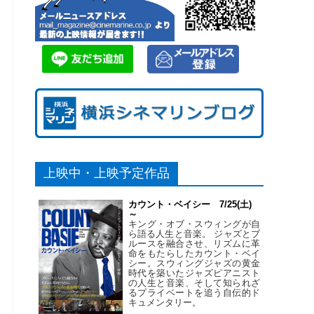
上映中・上映予定作品
カウント・ベイシー 7/25(土)
～
キング・オブ・スウィングが自
ら語る人生と音楽。 ジャズとブ
ルースを融合させ、リズムに革
命をもたらしたカウント・ベイ
シー。スウィングジャズの黄金
時代を築いたジャズピアニスト
の人生と音楽、そして知られざ
るプライベートを追う自伝的ド
キュメンタリー。