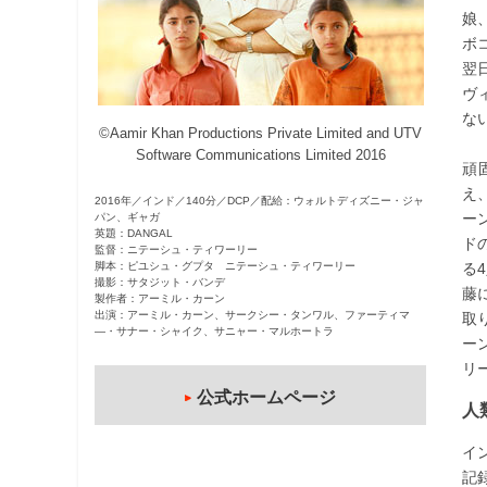
娘
観
ボ
た
翌
い
ヴ
映
な
画
©Aamir Khan Productions Private Limited and UTV
は
Software Communications Limited 2016
頑
こ
え
2016年／インド／140分／DCP／配給：ウォルトディズニー・ジャ
の
ー
パン、ギャガ
街
英題：DANGAL
ド
監督：ニテーシュ・ティワーリー
で
脚本：ピユシュ・グプタ ニテーシュ・ティワーリー
る
撮影：サタジット・バンデ
藤
製作者：アーミル・カーン
出演：アーミル・カーン、サークシー・タンワル、ファーティマ
取
―・サナー・シャイク、サニャー・マルホートラ
ー
リ
公式ホームページ
人
イ
記