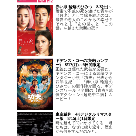
赤い糸 輪廻のひみつ 8/8(土)～
落雷で不慮の死を遂げた青年が
〈月老〉として縁を結ぶのは、
最愛の恋人のこれからの幸せ？
それとも〝あの世〟と〝この
世〟を越えた禁断の恋？
ギデンズ・コーの功夫(カンフ
ー) 8/17(月)～5日間限定
正義には優れた武芸が必要だ。
ギデンズ・コーによる武侠ファ
ンタジー小説『功夫』発表から
四半世紀―― 『赤い糸 輪廻の
ひみつ』の製作陣が贈る、ギデ
ンズワールド全開の【青春×武
侠アクション×超絶中二病】ム
ービー！
東京裁判 4Kデジタルリマスタ
ー版 8/15(土)1日限定
時を超えて問いかけてくる… 君
たちは、なぜに繰り返す。歴史
から何を学んだのかと。