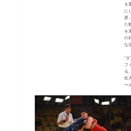
を
に
星
た
を
の
な
“
フ
る
壮
ー