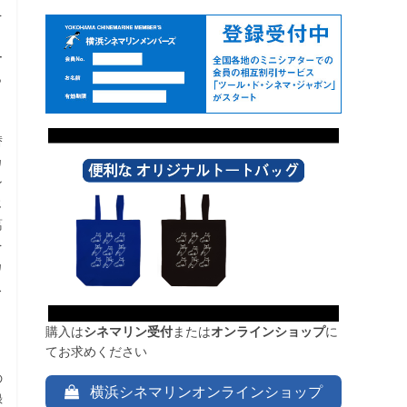
を
、
ー
ら
替
カ
ン
じ
葛
を
カ
ス
購入は
シネマリン受付
または
オンラインショップ
に
てお求めください
の
横浜シネマリンオンラインショップ
録