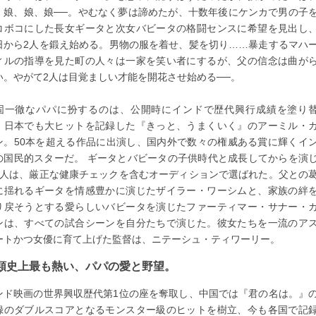
、娘、娘、娘──。やむなく夢は諦めたが、十数年後にケンカで男の子
コボコにした長女ギータと次女バビータの格闘センスに希望を見出し
日から2人を鍛え始める。男物の服を着せ、髪を切り……暴走するマハ
ィルの指導を見た町の人々は一家を笑い者にするが、父の信念は曲が
い。やがて2人は目覚ましい才能を開花させ始める──。
固一徹なパパに扮するのは、公開時にインドで歴代興行成績を塗り
、日本でも大ヒットを記録した『きっと、うまくいく』のアーミル・
ン。50本を超える作品に出演し、国内外で数々の権威ある賞に輝くイ
の国民的スターだ。 ギータとバビータの子供時代と成長してからを演
4人は、厳正な健康チェックを含むオーディションで選ばれた。父との
に揺れるギータを情感豊かに演じたザイラー・ワーシムと、家族の絆
り戻そうとする愛らしいバビータを演じたファーティマー・サナー・
ンは、すべての試合シーンを自分たちで演じた。彼女たちを一流のア
ートかつ女優に育て上げた監督は、ニテーシュ・ティワーリー。
類史上最も熱い、パパの愛と野望。
ンド映画の世界興収歴代第1位の座を奪取し、中国では『君の名は。』
録のダブルスコアとなるモンスター級のヒットを樹立、今も各国で記