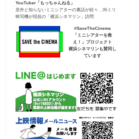
YouTuber「もっちゃんねる」
意外と知らないミニシアターの裏話が続々…35ミリ
映写機が現役の「横浜シネマリン」訪問
#SaveTheCinema
「ミニシアターを救
え！」プロジェクト
横浜シネマリンも賛同し
ています