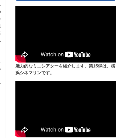
み
の
い
娘
真
快
た
魅力的なミニシアターを紹介します。第15弾は、横
あ
浜シネマリンです。
く
エ