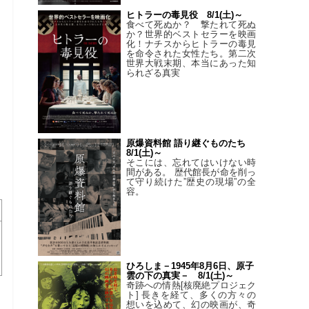
ヒトラーの毒見役 8/1(土)～
食べて死ぬか？ 撃たれて死ぬ
か？世界的ベストセラーを映画
化！ナチスからヒトラーの毒見
を命令された女性たち。第二次
世界大戦末期、本当にあった知
られざる真実
原爆資料館 語り継ぐものたち
8/1(土)～
そこには、忘れてはいけない時
間がある。 歴代館長が命を削っ
て守り続けた”歴史の現場”の全
容。
ひろしま－1945年8月6日、原子
雲の下の真実－ 8/1(土)～
奇跡への情熱[核廃絶プロジェク
ト] 長きを経て、多くの方々の
想いを込めて、幻の映画が、奇