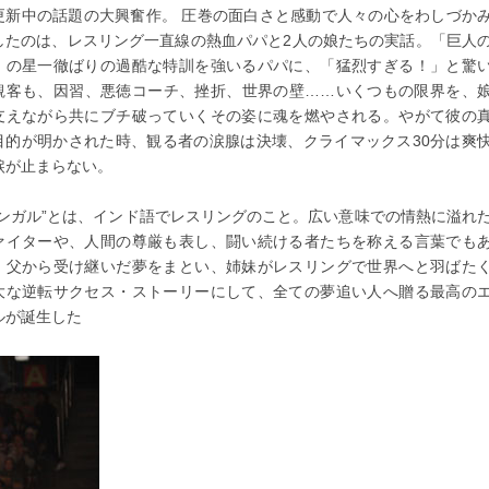
更新中の話題の大興奮作。 圧巻の面白さと感動で人々の心をわしづか
したのは、レスリング一直線の熱血パパと2人の娘たちの実話。「巨人
」の星一徹ばりの過酷な特訓を強いるパパに、「猛烈すぎる！」と驚
観客も、因習、悪徳コーチ、挫折、世界の壁……いくつもの限界を、
支えながら共にブチ破っていくその姿に魂を燃やされる。やがて彼の
目的が明かされた時、観る者の涙腺は決壊、クライマックス30分は爽
涙が止まらない。
ダンガル”とは、インド語でレスリングのこと。広い意味での情熱に溢れ
ァイターや、人間の尊厳も表し、闘い続ける者たちを称える言葉でも
。父から受け継いだ夢をまとい、姉妹がレスリングで世界へと羽ばた
大な逆転サクセス・ストーリーにして、全ての夢追い人へ贈る最高の
ルが誕生した