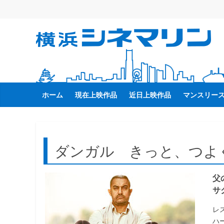
コ
ン
テ
横
ン
ツ
へ
浜
ス
キ
ホーム
現在上映作品
近日上映作品
マンスリー
シ
ッ
プ
ネ
ダンガル きっと、つよ
マ
父
リ
サ
ン
レ
ハ