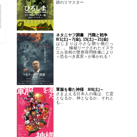
跡のリマスター
ネタニヤフ調書 汚職と戦争
8/1(土)～7(金), 15(土)～21(金)
はじまりは小さな贈り物だっ
た…。 極秘リークされたイスラ
エル首相の警察尋問映像により
＜恐るべき真実＞が暴かれる！
軍服を着た神様 8/8(土)～
さまよえる日本人の魂は、亡霊
となるか、神となるか、それと
も…