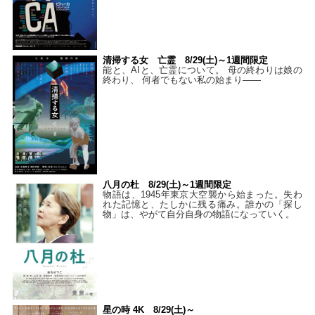
清掃する女 亡霊 8/29(土)～1週間限定
能と、AIと、亡霊について。 母の終わりは娘の
終わり、 何者でもない私の始まり――
八月の杜 8/29(土)～1週間限定
物語は、1945年東京大空襲から始まった。失わ
れた記憶と、たしかに残る痛み。誰かの「探し
物」は、やがて自分自身の物語になっていく。
星の時 4K 8/29(土)～