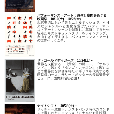
パフォーマンス・アート：身体と空間をめぐる
映画祭 10/10(土)－10/23(金)
現代美術において最もエネルギッシュで、不可
欠なジャンルへと進化を遂げたパフォーマン
ス・アート。シーンを創造し、革新してきた先
駆者たちのドキュメンタリーをラインナップ。
自由すぎて深すぎる、パフォーマンス・アート
の世界へようこそ。
ザ・ゴールドディガーズ 10/24(土)～
世界を支配する、《黄金》の謎――。『オルラ
ンド』（92）や『タンゴ・レッスン』（97）な
どで世界的な評価を得たイギリスを代表する映
画監督の一人、サリー・ポッターの長編監督デ
ビュー作、国内劇場初公開！
ナイトシフト 10/24(土)～
サッチャー政権下、ポストパンク時代のロンド
ンで撮られたミニマル＆リミナルな対抗映画。