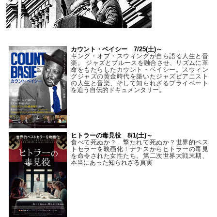
カウント・ベイシー 7/25(土)～
キング・オブ・スウィングが自ら語る人生と音
楽。 ジャズとブルースを融合させ、リズムに革
命をもたらしたカウント・ベイシー。スウィン
グジャズの黄金時代を築いたジャズピアニスト
の人生と音楽、そして知られざるプライベート
を追う自伝的ドキュメンタリー。
ヒトラーの毒見役 8/1(土)～
食べて死ぬか？ 撃たれて死ぬか？世界的ベス
トセラーを映画化！ナチスからヒトラーの毒見
を命令された女性たち。第二次世界大戦末期、
本当にあった知られざる真実