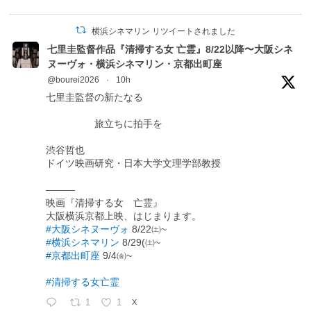
横浜シネマリン リツイートされました
七里圭監督作品『清掃する女 亡霊』8/22以降〜大阪シネ
ヌーヴォ・横浜シネマリン・京都出町座
@bourei2026
·
10h
七里圭監督の新たなる
旅立ちに拍手を
渋谷哲也
ドイツ映画研究・日本大学文理学部教授
―――
映画『清掃する女 亡霊』
大阪横浜京都上映、はじまります。
#大阪シネヌーヴォ
8/22㈯~
#横浜シネマリン
8/29(㈯~
#京都出町座
9/4㈮~
#清掃する女亡霊
1
1
X