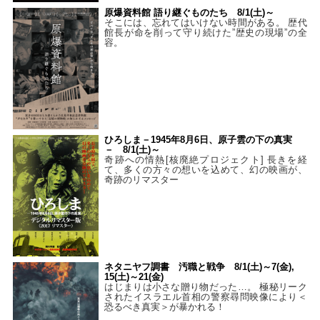
原爆資料館 語り継ぐものたち 8/1(土)～
そこには、忘れてはいけない時間がある。 歴代
館長が命を削って守り続けた”歴史の現場”の全
容。
ひろしま－1945年8月6日、原子雲の下の真実
－ 8/1(土)～
奇跡への情熱[核廃絶プロジェクト] 長きを経
て、多くの方々の想いを込めて、幻の映画が、
奇跡のリマスター
ネタニヤフ調書 汚職と戦争 8/1(土)～7(金),
15(土)～21(金)
はじまりは小さな贈り物だった…。 極秘リーク
されたイスラエル首相の警察尋問映像により＜
恐るべき真実＞が暴かれる！