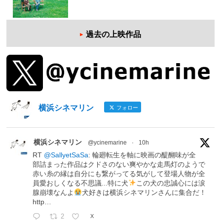
過去の上映作品
横浜シネマリン
フォロー
横浜シネマリン
@ycinemarine
·
10h
RT
@SallyetSaSa
: 輪廻転生を軸に映画の醍醐味が全
部詰まった作品はクドさのない爽やかな走馬灯のようで
赤い糸の縁は自分にも繋がってる気がして登場人物が全
員愛おしくなる不思議...特に犬
この犬の忠誠心には涙
腺崩壊なんよ
犬好きは横浜シネマリンさんに集合だ！
http…
2
X