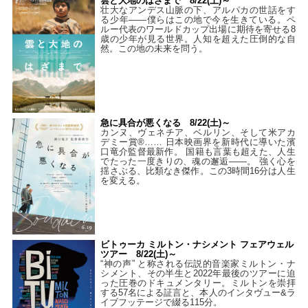
雲と大地のはざまで 8/22(土)～
壮大なアンデス山脈の下、アルパカの世話をす
る少年――僕らはこの地で今を生きている。ペ
ルー代表のワールドカップ出場に期待を寄せる8
歳の少年が見る世界。人知を超えた圧倒的な自
然。この地の未来を問う。
急に具合が悪くなる 8/22(土)～
カンヌ、ヴェネチア、ベルリン、そして米アカ
デミー賞®…… 日本映画界を新時代に導いた濱
口竜介監督最新作。 国籍も言葉も超えた、人生
でたった一度きりの、魂の邂逅――。 強く心を
揺さぶる、比類なき傑作。この3時間16分は人生
を変える。
ビトゥーカ ミルトン・ナシメント フェアウェル
ツアー 8/22(土)～
“神の声” と称される伝説的音楽家ミルトン・ナ
シメント、その半生と2022年最後のツアーに迫
った圧巻のドキュメンタリー。ミルトンを崇拝
する57名による証言と、本人のインタヴュー&ラ
イブフッテージで綴る115分。