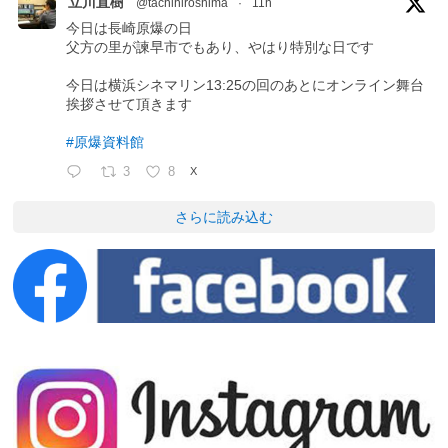
立川直樹
@tachihiroshima
·
11h
今日は長崎原爆の日
父方の里が諫早市でもあり、やはり特別な日です
今日は横浜シネマリン13:25の回のあとにオンライン舞台
挨拶させて頂きます
#原爆資料館
3
8
X
さらに読み込む