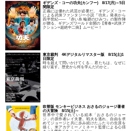
ギデンズ・コーの功夫(カンフー) 8/17(月)～5日
間限定
正義には優れた武芸が必要だ。 ギデンズ・コー
による武侠ファンタジー小説『功夫』発表から
四半世紀―― 『赤い糸 輪廻のひみつ』の製作陣
が贈る、ギデンズワールド全開の【青春×武侠ア
クション×超絶中二病】ムービー！
東京裁判 4Kデジタルリマスター版 8/15(土)1
日限定
時を超えて問いかけてくる… 君たちは、なぜに
繰り返す。歴史から何を学んだのかと。
吹替版 モンキービジネス おさるのジョージ著者
の大冒険 8/15(土)～
世界中で愛されている絵本「おさるのジョー
ジ」の原作者レイ夫妻。戦火を逃れ、自由を求
めてジョージと共に歩み続けたふたりの生涯を
描く、米アカデミーノミネート監督による心揺