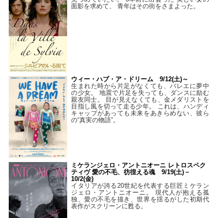
面影を求めて、 青年はその街をさまよった。
ウィー・ハブ・ア・ドリーム 9/12(土)～
生まれた時から片足がなくても、バレエに夢中
の少女。 地震で片足を失っても、ダンスに励む
親友同士。 目が見えなくても、金メダリストを
目指し風を切って走る少年。 これは、ハンディ
キャップがあっても未来をあきらめない、彼ら
の“真実の物語”。
ミケランジェロ・アントニオーニ レトロスペク
ティヴ 愛の不毛、彷徨える魂 9/19(土)－
10/2(金)
イタリアが誇る20世紀を代表する巨匠ミケラン
ジェロ・アントニオーニ。 現代人が抱える孤
独、愛の不毛を描き、世界を揺るがした初期代
表作がスクリーンに甦る。