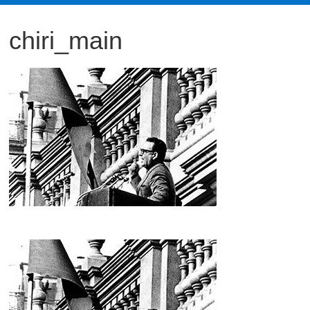
観
chiri_main
た
い
映
画
は
こ
の
街
で