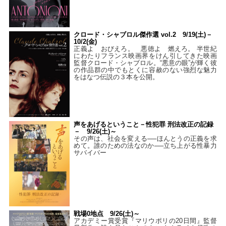
クロード・シャブロル傑作選 vol.2 9/19(土)－
10/2(金)
正義よ おびえろ。 悪徳よ 燃えろ。 半世紀
にわたりフランス映画界をけん引してきた映画
監督クロード・シャブロル。“悪意の眼”が輝く彼
の作品群の中でもとくに容赦のない強烈な魅力
をはなつ伝説の３本を公開。
声をあげるということ－性犯罪 刑法改正の記録
－ 9/26(土)～
その声は、社会を変える──ほんとうの正義を求
めて。誰のための法なのか──立ち上がる性暴力
サバイバー
戦場0地点 9/26(土)～
アカデミー賞受賞『マリウポリの20日間』監督