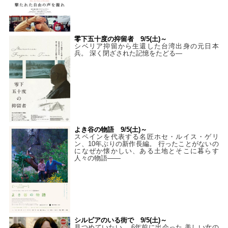
零下五十度の抑留者 9/5(土)～
シベリア抑留から生還した台湾出身の元日本
兵。 深く閉ざされた記憶をたどる—
よき谷の物語 9/5(土)～
スペインを代表する名匠ホセ・ルイス・ゲリ
ン、10年ぶりの新作長編。 行ったことがないの
になぜか懐かしい、ある土地とそこに暮らす
人々の物語――
シルビアのいる街で 9/5(土)～
見つめていたい。 6年前に出会った 美しい女の