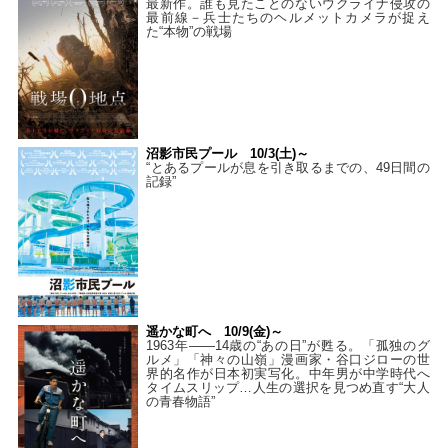
最新作。誰も見たことのないウクライナ侵攻の
最前線－兵士たちのヘルメットカメラが捉え
た“本物”の戦場
沼影市民プール 10/3(土)～
“とあるプールが息を引き取るまでの、49日間の
記録”
遥かな町へ 10/9(金)～
1963年――14歳の“あの日”が甦る。「孤独のグ
ルメ」「神々の山嶺」漫画家・谷口ジローの世
界的名作が日本初実写化。中年男が中学時代へ
タイムスリップ…人生の選択を見つめ直す“大人
の青春物語”