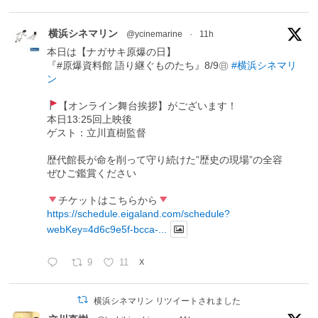
横浜シネマリン
@ycinemarine
·
11h
本日は【ナガサキ原爆の日】
『#原爆資料館 語り継ぐものたち』8/9㊐
#横浜シネマリ
ン
【オンライン舞台挨拶】がございます！
本日13:25回上映後
ゲスト：立川直樹監督
歴代館長が命を削って守り続けた”歴史の現場”の全容
ぜひご鑑賞ください
チケットはこちらから
https://schedule.eigaland.com/schedule?
webKey=4d6c9e5f-bcca-...
9
11
X
横浜シネマリン リツイートされました