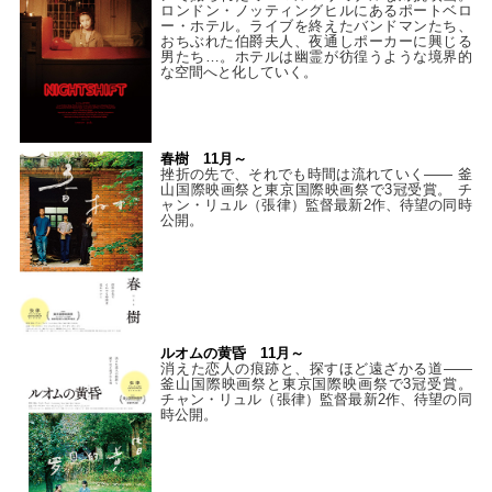
ロンドン・ノッティングヒルにあるポートベロ
ー・ホテル。ライブを終えたバンドマンたち、
おちぶれた伯爵夫人、夜通しポーカーに興じる
男たち…。ホテルは幽霊が彷徨うような境界的
な空間へと化していく。
春樹 11月～
挫折の先で、それでも時間は流れていく—— 釜
山国際映画祭と東京国際映画祭で3冠受賞。 チ
ャン・リュル（張律）監督最新2作、待望の同時
公開。
ルオムの黄昏 11月～
消えた恋人の痕跡と、探すほど遠ざかる道——
釜山国際映画祭と東京国際映画祭で3冠受賞。
チャン・リュル（張律）監督最新2作、待望の同
時公開。