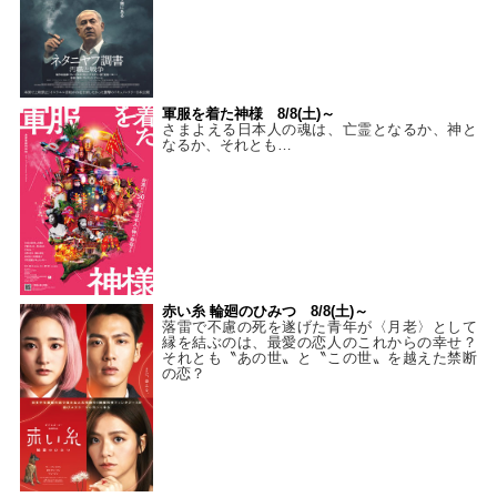
軍服を着た神様 8/8(土)～
さまよえる日本人の魂は、亡霊となるか、神と
なるか、それとも…
赤い糸 輪廻のひみつ 8/8(土)～
落雷で不慮の死を遂げた青年が〈月老〉として
縁を結ぶのは、最愛の恋人のこれからの幸せ？
それとも〝あの世〟と〝この世〟を越えた禁断
の恋？