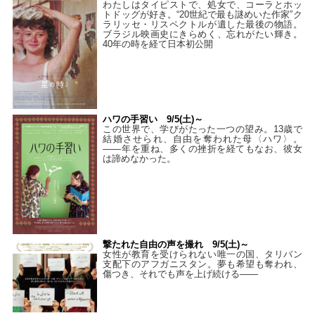
わたしはタイピストで、処⼥で、コーラとホッ
トドッグが好き。“20世紀で最も謎めいた作家”ク
ラリッセ・リスペクトルが遺した最後の物語。
ブラジル映画史にきらめく、忘れがたい輝き。
40年の時を経て⽇本初公開
ハワの手習い 9/5(土)～
この世界で、学びがたった一つの望み。13歳で
結婚させられ、自由を奪われた母〈ハワ〉。
——年を重ね、多くの挫折を経てもなお、彼女
は諦めなかった。
撃たれた自由の声を撮れ 9/5(土)～
女性が教育を受けられない唯一の国、タリバン
支配下のアフガニスタン。夢も希望も奪われ、
傷つき、それでも声を上げ続ける——