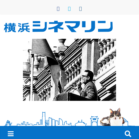
コ
ン
テ
ン
横
ツ
へ
浜
ス
キ
シ
ッ
プ
ネ
マ
リ
ン