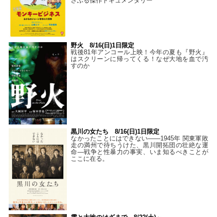
さぶる傑作ドキュメンタリー
野火 8/16(日)1日限定
戦後81年アンコール上映！今年の夏も『野火』
はスクリーンに帰ってくる！なぜ大地を血で汚
すのか
黒川の女たち 8/16(日)1日限定
なかったことにはできない——1945年 関東軍敗
走の満州で待ちうけた、黒川開拓団の壮絶な運
命―戦争と性暴力の事実、いま知るべきことが
ここに在る。