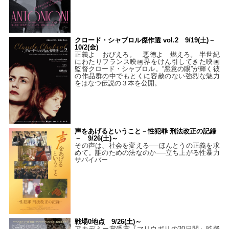
クロード・シャブロル傑作選 vol.2 9/19(土)－
10/2(金)
正義よ おびえろ。 悪徳よ 燃えろ。 半世紀
にわたりフランス映画界をけん引してきた映画
監督クロード・シャブロル。“悪意の眼”が輝く彼
の作品群の中でもとくに容赦のない強烈な魅力
をはなつ伝説の３本を公開。
声をあげるということ－性犯罪 刑法改正の記録
－ 9/26(土)～
その声は、社会を変える──ほんとうの正義を求
めて。誰のための法なのか──立ち上がる性暴力
サバイバー
戦場0地点 9/26(土)～
アカデミー賞受賞『マリウポリの20日間』監督