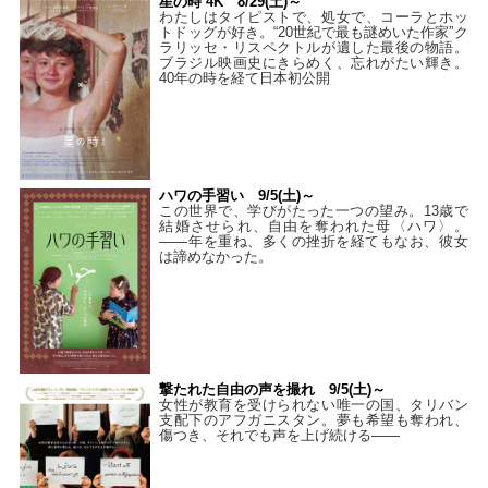
星の時 4K 8/29(土)～
わたしはタイピストで、処⼥で、コーラとホッ
トドッグが好き。“20世紀で最も謎めいた作家”ク
ラリッセ・リスペクトルが遺した最後の物語。
ブラジル映画史にきらめく、忘れがたい輝き。
40年の時を経て⽇本初公開
ハワの手習い 9/5(土)～
この世界で、学びがたった一つの望み。13歳で
結婚させられ、自由を奪われた母〈ハワ〉。
——年を重ね、多くの挫折を経てもなお、彼女
は諦めなかった。
撃たれた自由の声を撮れ 9/5(土)～
女性が教育を受けられない唯一の国、タリバン
支配下のアフガニスタン。夢も希望も奪われ、
傷つき、それでも声を上げ続ける——