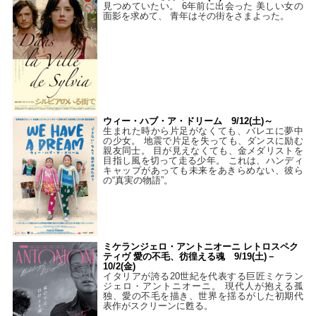
見つめていたい。 6年前に出会った 美しい女の
面影を求めて、 青年はその街をさまよった。
ウィー・ハブ・ア・ドリーム 9/12(土)～
生まれた時から片足がなくても、バレエに夢中
の少女。 地震で片足を失っても、ダンスに励む
親友同士。 目が見えなくても、金メダリストを
目指し風を切って走る少年。 これは、ハンディ
キャップがあっても未来をあきらめない、彼ら
の“真実の物語”。
ミケランジェロ・アントニオーニ レトロスペク
ティヴ 愛の不毛、彷徨える魂 9/19(土)－
10/2(金)
イタリアが誇る20世紀を代表する巨匠ミケラン
ジェロ・アントニオーニ。 現代人が抱える孤
独、愛の不毛を描き、世界を揺るがした初期代
表作がスクリーンに甦る。