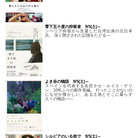
零下五十度の抑留者 9/5(土)～
シベリア抑留から生還した台湾出身の元日本
兵。 深く閉ざされた記憶をたどる—
よき谷の物語 9/5(土)～
スペインを代表する名匠ホセ・ルイス・ゲリ
ン、10年ぶりの新作長編。 行ったことがないの
になぜか懐かしい、ある土地とそこに暮らす
人々の物語――
シルビアのいる街で 9/5(土)～