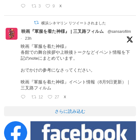
3
9
X
横浜シネマリン リツイートされました
映画『軍服を着た神様』 | 三叉路フィルム
@sansarofilm
·
23h
映画『軍服を着た神様』
各館での舞台挨拶や上映後トークなどイベント情報を下
記のnoteにまとめています。
おでかけの参考になさってください。
映画『軍服を着た神様』イベント情報（8月9日更新）｜
三叉路フィルム
12
27
X
さらに読み込む