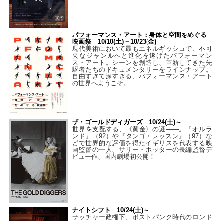
パフォーマンス・アート：身体と空間をめぐる
映画祭 10/10(土)－10/23(金)
現代美術において最もエネルギッシュで、不可
欠なジャンルへと進化を遂げたパフォーマン
ス・アート。シーンを創造し、革新してきた先
駆者たちのドキュメンタリーをラインナップ。
自由すぎて深すぎる、パフォーマンス・アート
の世界へようこそ。
ザ・ゴールドディガーズ 10/24(土)～
世界を支配する、《黄金》の謎――。『オルラ
ンド』（92）や『タンゴ・レッスン』（97）な
どで世界的な評価を得たイギリスを代表する映
画監督の一人、サリー・ポッターの長編監督デ
ビュー作、国内劇場初公開！
ナイトシフト 10/24(土)～
サッチャー政権下、ポストパンク時代のロンド