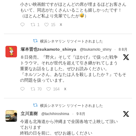
小さい映画館ですがほとんどの席が埋まるほどお客さん
もいて、同志がたくさんいることも嬉しかったです！
（ほとんど私より先輩でしたが
）
1
15
X
横浜シネマリン リツイートされました
塚本晋也tsukamoto_shinya
@tsukamoto_shiny
·
8 8月
８日発売。『野火』そして『ほかげ』で扱った戦争
トラウマ。それが世代を超えて引き継がれてしまう
重要なお話をしました。ぜひお読みください。
『ネルソンさん、あなたは人を殺しましたか？』でもそ
の問題を扱っています。
70
164
X
横浜シネマリン リツイートされました
立川直樹
@tachihiroshima
·
9 8月
今週も北海道から沖縄まで全国各地で上映して頂い
ております
終戦の日を前に、ぜひお越しください