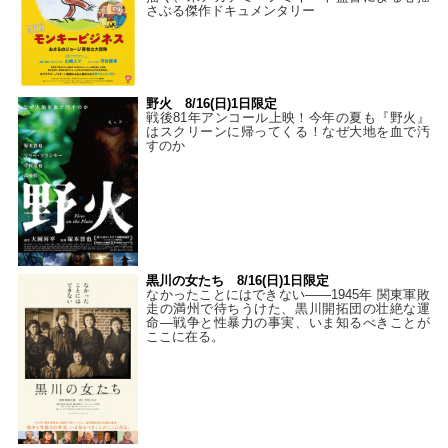
さぶる傑作ドキュメンタリー
野火 8/16(日)1日限定
戦後81年アンコール上映！今年の夏も『野火』
はスクリーンに帰ってくる！なぜ大地を血で汚
すのか
黒川の女たち 8/16(日)1日限定
なかったことにはできない——1945年 関東軍敗
走の満州で待ちうけた、黒川開拓団の壮絶な運
命―戦争と性暴力の事実、いま知るべきことが
ここに在る。