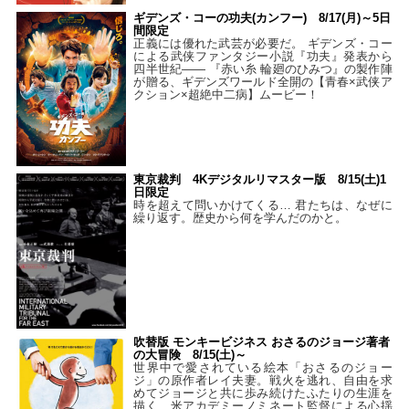
ギデンズ・コーの功夫(カンフー) 8/17(月)～5日
間限定
正義には優れた武芸が必要だ。 ギデンズ・コー
による武侠ファンタジー小説『功夫』発表から
四半世紀―― 『赤い糸 輪廻のひみつ』の製作陣
が贈る、ギデンズワールド全開の【青春×武侠ア
クション×超絶中二病】ムービー！
東京裁判 4Kデジタルリマスター版 8/15(土)1
日限定
時を超えて問いかけてくる… 君たちは、なぜに
繰り返す。歴史から何を学んだのかと。
吹替版 モンキービジネス おさるのジョージ著者
の大冒険 8/15(土)～
世界中で愛されている絵本「おさるのジョー
ジ」の原作者レイ夫妻。戦火を逃れ、自由を求
めてジョージと共に歩み続けたふたりの生涯を
描く、米アカデミーノミネート監督による心揺