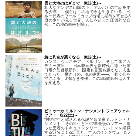
雲と大地のはざまで 8/22(土)～
壮大なアンデス山脈の下、アルパカの世話をす
る少年――僕らはこの地で今を生きている。ペ
ルー代表のワールドカップ出場に期待を寄せる8
歳の少年が見る世界。人知を超えた圧倒的な自
然。この地の未来を問う。
急に具合が悪くなる 8/22(土)～
カンヌ、ヴェネチア、ベルリン、そして米アカ
デミー賞®…… 日本映画界を新時代に導いた濱
口竜介監督最新作。 国籍も言葉も超えた、人生
でたった一度きりの、魂の邂逅――。 強く心を
揺さぶる、比類なき傑作。この3時間16分は人生
を変える。
ビトゥーカ ミルトン・ナシメント フェアウェル
ツアー 8/22(土)～
“神の声” と称される伝説的音楽家ミルトン・ナ
シメント、その半生と2022年最後のツアーに迫
った圧巻のドキュメンタリー。ミルトンを崇拝
する57名による証言と、本人のインタヴュー&ラ