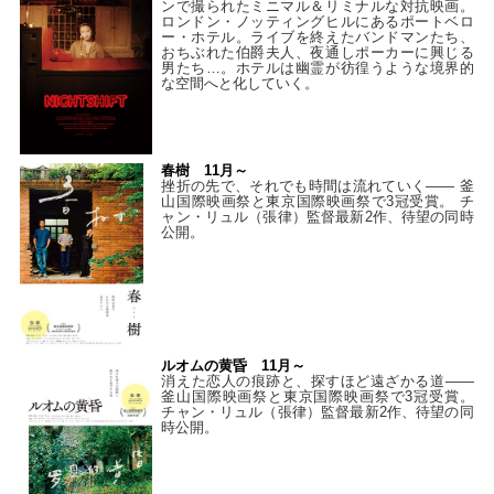
ンで撮られたミニマル＆リミナルな対抗映画。
ロンドン・ノッティングヒルにあるポートベロ
ー・ホテル。ライブを終えたバンドマンたち、
おちぶれた伯爵夫人、夜通しポーカーに興じる
男たち…。ホテルは幽霊が彷徨うような境界的
な空間へと化していく。
春樹 11月～
挫折の先で、それでも時間は流れていく—— 釜
山国際映画祭と東京国際映画祭で3冠受賞。 チ
ャン・リュル（張律）監督最新2作、待望の同時
公開。
ルオムの黄昏 11月～
消えた恋人の痕跡と、探すほど遠ざかる道——
釜山国際映画祭と東京国際映画祭で3冠受賞。
チャン・リュル（張律）監督最新2作、待望の同
時公開。