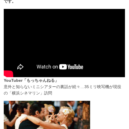
です。
YouTuber「もっちゃんねる」
意外と知らないミニシアターの裏話が続々…35ミリ映写機が現役
の「横浜シネマリン」訪問