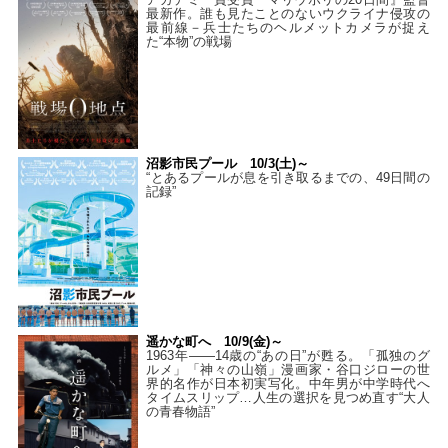
最新作。誰も見たことのないウクライナ侵攻の
最前線－兵士たちのヘルメットカメラが捉え
た“本物”の戦場
沼影市民プール 10/3(土)～
“とあるプールが息を引き取るまでの、49日間の
記録”
遥かな町へ 10/9(金)～
1963年――14歳の“あの日”が甦る。「孤独のグ
ルメ」「神々の山嶺」漫画家・谷口ジローの世
界的名作が日本初実写化。中年男が中学時代へ
タイムスリップ…人生の選択を見つめ直す“大人
の青春物語”