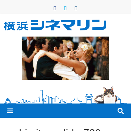
コ
ン
テ
ン
横
ツ
へ
浜
ス
キ
シ
ッ
プ
ネ
マ
リ
ン