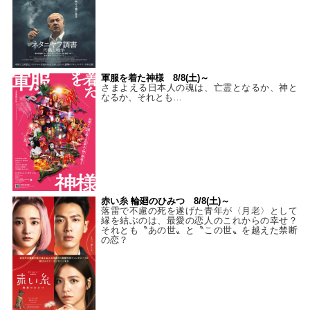
軍服を着た神様 8/8(土)～
さまよえる日本人の魂は、亡霊となるか、神と
なるか、それとも…
赤い糸 輪廻のひみつ 8/8(土)～
落雷で不慮の死を遂げた青年が〈月老〉として
縁を結ぶのは、最愛の恋人のこれからの幸せ？
それとも〝あの世〟と〝この世〟を越えた禁断
の恋？