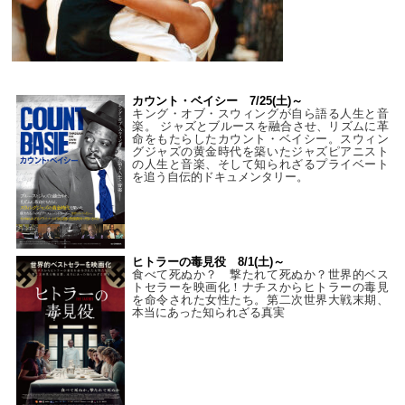
カウント・ベイシー 7/25(土)～
キング・オブ・スウィングが自ら語る人生と音
楽。 ジャズとブルースを融合させ、リズムに革
命をもたらしたカウント・ベイシー。スウィン
グジャズの黄金時代を築いたジャズピアニスト
の人生と音楽、そして知られざるプライベート
を追う自伝的ドキュメンタリー。
ヒトラーの毒見役 8/1(土)～
食べて死ぬか？ 撃たれて死ぬか？世界的ベス
トセラーを映画化！ナチスからヒトラーの毒見
を命令された女性たち。第二次世界大戦末期、
本当にあった知られざる真実