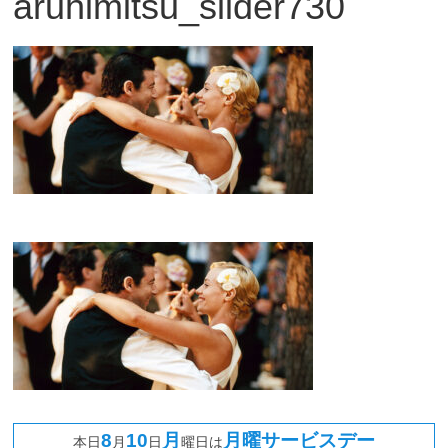
aruhimitsu_slider730
観
た
い
映
画
は
こ
の
街
で
8
10
月
月曜サービスデー
本日
月
日
曜日は