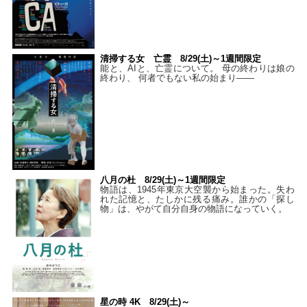
清掃する女 亡霊 8/29(土)～1週間限定
能と、AIと、亡霊について。 母の終わりは娘の
終わり、 何者でもない私の始まり――
八月の杜 8/29(土)～1週間限定
物語は、1945年東京大空襲から始まった。失わ
れた記憶と、たしかに残る痛み。誰かの「探し
物」は、やがて自分自身の物語になっていく。
星の時 4K 8/29(土)～