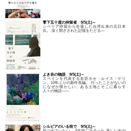
零下五十度の抑留者 9/5(土)～
シベリア抑留から生還した台湾出身の元日本
兵。 深く閉ざされた記憶をたどる—
よき谷の物語 9/5(土)～
スペインを代表する名匠ホセ・ルイス・ゲリ
ン、10年ぶりの新作長編。 行ったことがないの
になぜか懐かしい、ある土地とそこに暮らす
人々の物語――
シルビアのいる街で 9/5(土)～
見つめていたい。 6年前に出会った 美しい女の