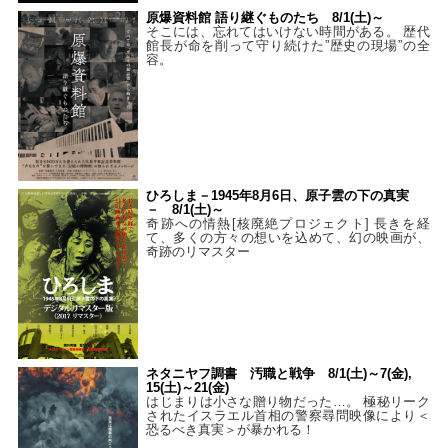
原爆資料館 語り継ぐものたち 8/1(土)～
そこには、忘れてはいけない時間がある。 歴代
館長が命を削って守り続けた”歴史の現場”の全
容。
ひろしま－1945年8月6日、原子雲の下の真実
－ 8/1(土)～
奇跡への情熱[核廃絶プロジェクト] 長きを経
て、多くの方々の想いを込めて、幻の映画が、
奇跡のリマスター
ネタニヤフ調書 汚職と戦争 8/1(土)～7(金),
15(土)～21(金)
はじまりは小さな贈り物だった…。 極秘リーク
されたイスラエル首相の警察尋問映像により＜
恐るべき真実＞が暴かれる！