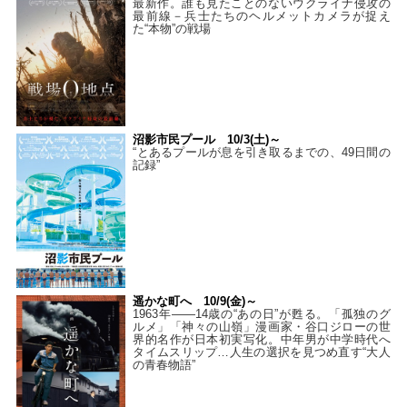
最新作。誰も見たことのないウクライナ侵攻の
最前線－兵士たちのヘルメットカメラが捉え
た“本物”の戦場
沼影市民プール 10/3(土)～
“とあるプールが息を引き取るまでの、49日間の
記録”
遥かな町へ 10/9(金)～
1963年――14歳の“あの日”が甦る。「孤独のグ
ルメ」「神々の山嶺」漫画家・谷口ジローの世
界的名作が日本初実写化。中年男が中学時代へ
タイムスリップ…人生の選択を見つめ直す“大人
の青春物語”