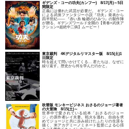
ギデンズ・コーの功夫(カンフー) 8/17(月)～5日
間限定
正義には優れた武芸が必要だ。 ギデンズ・コー
による武侠ファンタジー小説『功夫』発表から
四半世紀―― 『赤い糸 輪廻のひみつ』の製作陣
が贈る、ギデンズワールド全開の【青春×武侠ア
クション×超絶中二病】ムービー！
東京裁判 4Kデジタルリマスター版 8/15(土)1
日限定
時を超えて問いかけてくる… 君たちは、なぜに
繰り返す。歴史から何を学んだのかと。
吹替版 モンキービジネス おさるのジョージ著者
の大冒険 8/15(土)～
世界中で愛されている絵本「おさるのジョー
ジ」の原作者レイ夫妻。戦火を逃れ、自由を求
めてジョージと共に歩み続けたふたりの生涯を
描く、米アカデミーノミネート監督による心揺