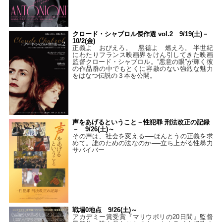
クロード・シャブロル傑作選 vol.2 9/19(土)－
10/2(金)
正義よ おびえろ。 悪徳よ 燃えろ。 半世紀
にわたりフランス映画界をけん引してきた映画
監督クロード・シャブロル。“悪意の眼”が輝く彼
の作品群の中でもとくに容赦のない強烈な魅力
をはなつ伝説の３本を公開。
声をあげるということ－性犯罪 刑法改正の記録
－ 9/26(土)～
その声は、社会を変える──ほんとうの正義を求
めて。誰のための法なのか──立ち上がる性暴力
サバイバー
戦場0地点 9/26(土)～
アカデミー賞受賞『マリウポリの20日間』監督