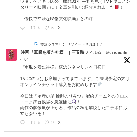
ワタナベアキラ氏の「敗戦81年 平和を思うTVドキュメン
タリーと映画」にて文章を割いて紹介されました
！
「愉快で立派な民俗文化映画」との評！
5
5
X
横浜シネマリン リツイートされました
映画『軍服を着た神様』 | 三叉路フィルム
@sansarofilm
·
6h
『軍服を着た神様』横浜シネマリン本日初日！
15:20の回はお席埋まってきています。ご来場予定の方は
オンラインチケット購入をお勧めします
今日は『＃赤い糸 輪廻のひみつ』配給チームとのクロス
トーク舞台挨拶を急遽開催
！
両作の解像度が上がる、作品の枠を解脱したコラボにお
立ち会いを！
6
9
X