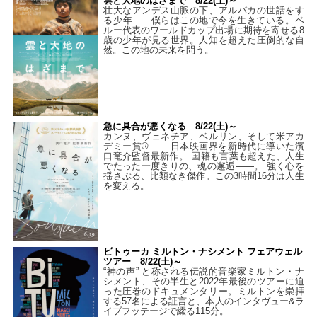
雲と大地のはざまで 8/22(土)～
壮大なアンデス山脈の下、アルパカの世話をす
る少年――僕らはこの地で今を生きている。ペ
ルー代表のワールドカップ出場に期待を寄せる8
歳の少年が見る世界。人知を超えた圧倒的な自
然。この地の未来を問う。
急に具合が悪くなる 8/22(土)～
カンヌ、ヴェネチア、ベルリン、そして米アカ
デミー賞®…… 日本映画界を新時代に導いた濱
口竜介監督最新作。 国籍も言葉も超えた、人生
でたった一度きりの、魂の邂逅――。 強く心を
揺さぶる、比類なき傑作。この3時間16分は人生
を変える。
ビトゥーカ ミルトン・ナシメント フェアウェル
ツアー 8/22(土)～
“神の声” と称される伝説的音楽家ミルトン・ナ
シメント、その半生と2022年最後のツアーに迫
った圧巻のドキュメンタリー。ミルトンを崇拝
する57名による証言と、本人のインタヴュー&ラ
イブフッテージで綴る115分。