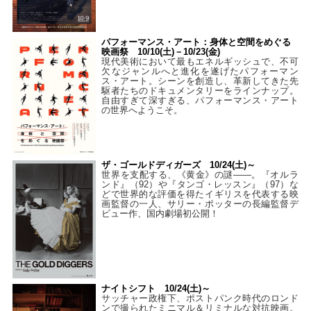
パフォーマンス・アート：身体と空間をめぐる
映画祭 10/10(土)－10/23(金)
現代美術において最もエネルギッシュで、不可
欠なジャンルへと進化を遂げたパフォーマン
ス・アート。シーンを創造し、革新してきた先
駆者たちのドキュメンタリーをラインナップ。
自由すぎて深すぎる、パフォーマンス・アート
の世界へようこそ。
ザ・ゴールドディガーズ 10/24(土)～
世界を支配する、《黄金》の謎――。『オルラ
ンド』（92）や『タンゴ・レッスン』（97）な
どで世界的な評価を得たイギリスを代表する映
画監督の一人、サリー・ポッターの長編監督デ
ビュー作、国内劇場初公開！
ナイトシフト 10/24(土)～
サッチャー政権下、ポストパンク時代のロンド
ンで撮られたミニマル＆リミナルな対抗映画。