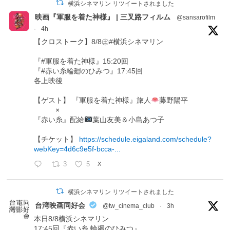
横浜シネマリン リツイートされました
映画『軍服を着た神様』 | 三叉路フィルム
@sansarofilm
·
4h
【クロストーク】8/8㊏#横浜シネマリン
『#軍服を着た神様』15:20回
『#赤い糸輪廻のひみつ』17:45回
各上映後
【ゲスト】 『軍服を着た神様』旅人
藤野陽平
×
『赤い糸』配給
葉山友美＆小島あつ子
【チケット】
https://schedule.eigaland.com/schedule?
webKey=4d6c9e5f-bcca-...
3
5
X
横浜シネマリン リツイートされました
台湾映画同好会
@tw_cinema_club
·
3h
本日8/8横浜シネマリン
17:45回『赤い糸 輪廻のひみつ』