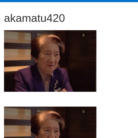
観
akamatu420
た
い
映
画
は
こ
の
街
で