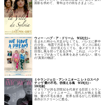
面影を求めて、 青年はその街をさまよった。
ウィー・ハブ・ア・ドリーム 9/12(土)～
生まれた時から片足がなくても、バレエに夢中
の少女。 地震で片足を失っても、ダンスに励む
親友同士。 目が見えなくても、金メダリストを
目指し風を切って走る少年。 これは、ハンディ
キャップがあっても未来をあきらめない、彼ら
の“真実の物語”。
ミケランジェロ・アントニオーニ レトロスペク
ティヴ 愛の不毛、彷徨える魂 9/19(土)－
10/2(金)
イタリアが誇る20世紀を代表する巨匠ミケラン
ジェロ・アントニオーニ。 現代人が抱える孤
独、愛の不毛を描き、世界を揺るがした初期代
表作がスクリーンに甦る。