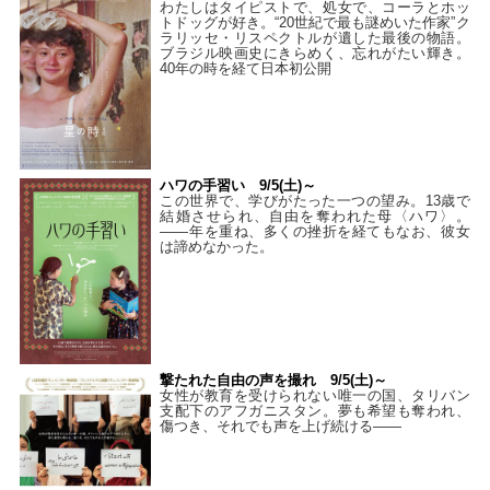
わたしはタイピストで、処⼥で、コーラとホッ
トドッグが好き。“20世紀で最も謎めいた作家”ク
ラリッセ・リスペクトルが遺した最後の物語。
ブラジル映画史にきらめく、忘れがたい輝き。
40年の時を経て⽇本初公開
ハワの手習い 9/5(土)～
この世界で、学びがたった一つの望み。13歳で
結婚させられ、自由を奪われた母〈ハワ〉。
——年を重ね、多くの挫折を経てもなお、彼女
は諦めなかった。
撃たれた自由の声を撮れ 9/5(土)～
女性が教育を受けられない唯一の国、タリバン
支配下のアフガニスタン。夢も希望も奪われ、
傷つき、それでも声を上げ続ける——