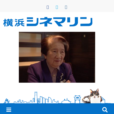
コ
ン
テ
ン
横
ツ
へ
浜
ス
キ
シ
ッ
プ
ネ
マ
リ
ン