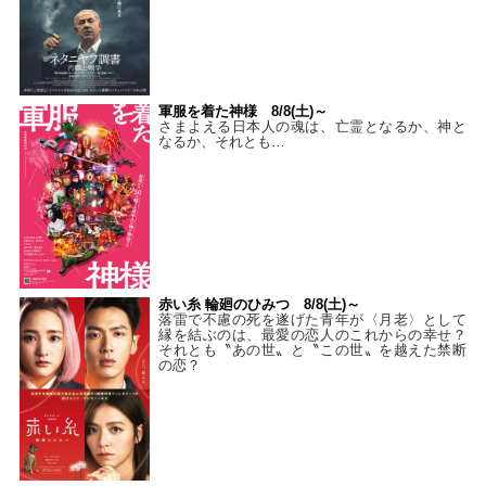
軍服を着た神様 8/8(土)～
さまよえる日本人の魂は、亡霊となるか、神と
なるか、それとも…
赤い糸 輪廻のひみつ 8/8(土)～
落雷で不慮の死を遂げた青年が〈月老〉として
縁を結ぶのは、最愛の恋人のこれからの幸せ？
それとも〝あの世〟と〝この世〟を越えた禁断
の恋？