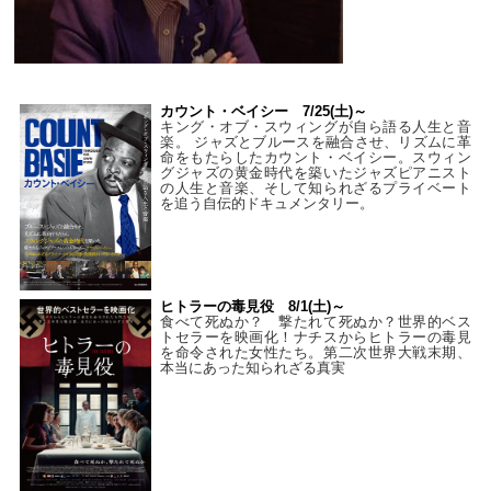
カウント・ベイシー 7/25(土)～
キング・オブ・スウィングが自ら語る人生と音
楽。 ジャズとブルースを融合させ、リズムに革
命をもたらしたカウント・ベイシー。スウィン
グジャズの黄金時代を築いたジャズピアニスト
の人生と音楽、そして知られざるプライベート
を追う自伝的ドキュメンタリー。
ヒトラーの毒見役 8/1(土)～
食べて死ぬか？ 撃たれて死ぬか？世界的ベス
トセラーを映画化！ナチスからヒトラーの毒見
を命令された女性たち。第二次世界大戦末期、
本当にあった知られざる真実