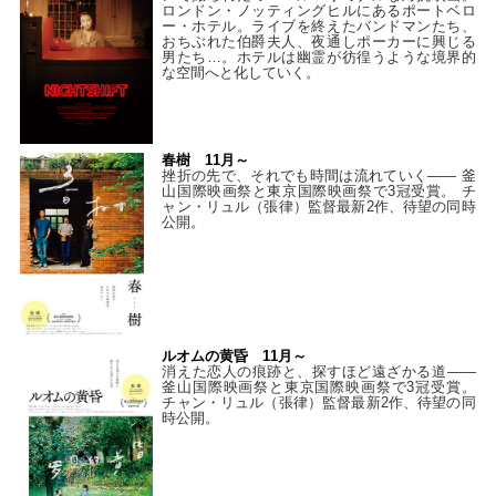
ロンドン・ノッティングヒルにあるポートベロ
ー・ホテル。ライブを終えたバンドマンたち、
おちぶれた伯爵夫人、夜通しポーカーに興じる
男たち…。ホテルは幽霊が彷徨うような境界的
な空間へと化していく。
春樹 11月～
挫折の先で、それでも時間は流れていく—— 釜
山国際映画祭と東京国際映画祭で3冠受賞。 チ
ャン・リュル（張律）監督最新2作、待望の同時
公開。
ルオムの黄昏 11月～
消えた恋人の痕跡と、探すほど遠ざかる道——
釜山国際映画祭と東京国際映画祭で3冠受賞。
チャン・リュル（張律）監督最新2作、待望の同
時公開。