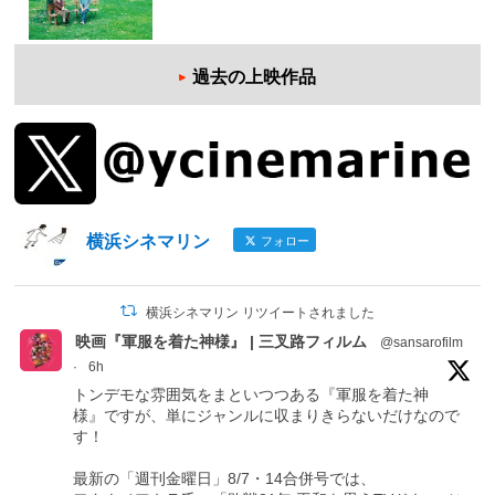
過去の上映作品
横浜シネマリン
フォロー
横浜シネマリン リツイートされました
映画『軍服を着た神様』 | 三叉路フィルム
@sansarofilm
·
6h
トンデモな雰囲気をまといつつある『軍服を着た神
様』ですが、単にジャンルに収まりきらないだけなので
す！
最新の「週刊金曜日」8/7・14合併号では、