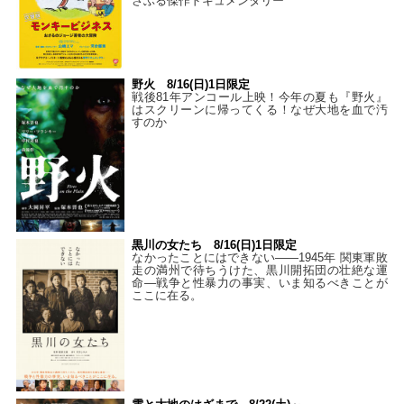
さぶる傑作ドキュメンタリー
野火 8/16(日)1日限定
戦後81年アンコール上映！今年の夏も『野火』
はスクリーンに帰ってくる！なぜ大地を血で汚
すのか
黒川の女たち 8/16(日)1日限定
なかったことにはできない——1945年 関東軍敗
走の満州で待ちうけた、黒川開拓団の壮絶な運
命―戦争と性暴力の事実、いま知るべきことが
ここに在る。