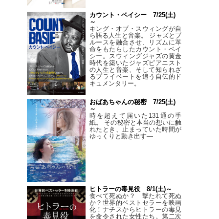
カウント・ベイシー 7/25(土)
～
キング・オブ・スウィングが自
ら語る人生と音楽。 ジャズとブ
ルースを融合させ、リズムに革
命をもたらしたカウント・ベイ
シー。スウィングジャズの黄金
時代を築いたジャズピアニスト
の人生と音楽、そして知られざ
るプライベートを追う自伝的ド
キュメンタリー。
おばあちゃんの秘密 7/25(土)
～
時を超えて届いた131通の手
紙。 その秘密と本当の想いに触
れたとき、止まっていた時間が
ゆっくりと動き出す―
ヒトラーの毒見役 8/1(土)～
食べて死ぬか？ 撃たれて死ぬ
か？世界的ベストセラーを映画
化！ナチスからヒトラーの毒見
を命令された女性たち。第二次