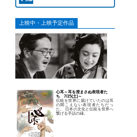
上映中・上映予定作品
心耳～耳を澄まさぬ表現者た
ち 7/25(土)～
伝統を世界に届けていたのは耳
の聞こえない表現者たちだっ
た。 日本の文化と伝統を世界へ
繋げる手話の縁。