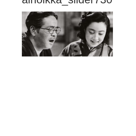
観
た
い
映
画
は
こ
の
街
で