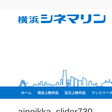
コ
ン
テ
横
ン
ツ
へ
浜
ス
キ
シ
ッ
プ
ネ
マ
リ
ホーム
現在上映作品
近日上映作品
マンスリー
ン
ainoikka_slider730