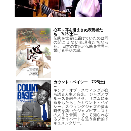
心耳～耳を澄まさぬ表現者た
ち 7/25(土)～
伝統を世界に届けていたのは耳
の聞こえない表現者たちだっ
た。 日本の文化と伝統を世界へ
繋げる手話の縁。
カウント・ベイシー 7/25(土)
～
キング・オブ・スウィングが自
ら語る人生と音楽。 ジャズとブ
ルースを融合させ、リズムに革
命をもたらしたカウント・ベイ
シー。スウィングジャズの黄金
時代を築いたジャズピアニスト
の人生と音楽、そして知られざ
るプライベートを追う自伝的ド
キュメンタリー。