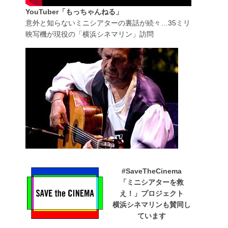
YouTuber「もっちゃんねる」
意外と知らないミニシアターの裏話が続々…35ミリ
映写機が現役の「横浜シネマリン」訪問
#SaveTheCinema
「ミニシアターを救
え！」プロジェクト
横浜シネマリンも賛同し
ています