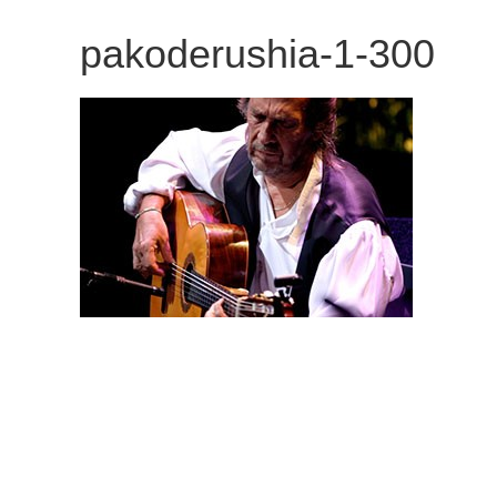
観
pakoderushia-1-300
た
い
映
画
は
こ
の
街
で