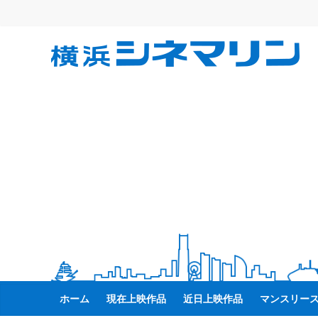
コ
ン
テ
横
ン
ツ
へ
浜
ス
キ
シ
ッ
プ
ネ
マ
リ
ン
ホーム
現在上映作品
近日上映作品
マンスリー