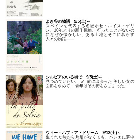
よき谷の物語 9/5(土)～
スペインを代表する名匠ホセ・ルイス・ゲリ
ン、10年ぶりの新作長編。 行ったことがないの
になぜか懐かしい、ある土地とそこに暮らす
人々の物語――
シルビアのいる街で 9/5(土)～
見つめていたい。 6年前に出会った 美しい女の
面影を求めて、 青年はその街をさまよった。
ウィー・ハブ・ア・ドリーム 9/12(土)～
生まれた時から片足がなくても、バレエに夢中