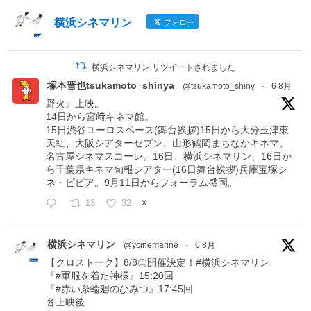
横浜シネマリン
フォロー
横浜シネマリン リツイートされました
塚本晋也tsukamoto_shinya
@tsukamoto_shiny
·
6 8月
野火』上映。
14日から宮﨑キネマ館。
15日渋谷ユーロスペース(舞台挨拶)15日から大分玉津東
天紅、大阪シアターセブン、山形鶴岡まちなかキネマ、
名古屋シネマスコーレ。16日、横浜シネマリン、16日か
ら千葉県キネマ旬報シアター(16日舞台挨拶)兵庫宝塚シ
ネ・ピピア。9月11日からフォーラム盛岡。
13
32
X
横浜シネマリン
@ycinemarine
·
6 8月
【クロストーク】8/8㊏開催決定！#横浜シネマリン
『#軍服を着た神様』15:20回
『#赤い糸輪廻のひみつ』17:45回
各上映後