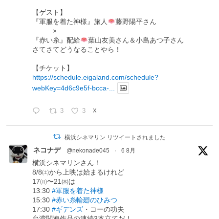
【ゲスト】
『軍服を着た神様』旅人
藤野陽平さん
×
『赤い糸』配給
葉山友美さん＆小島あつ子さん
さてさてどうなることやら！
【チケット】
https://schedule.eigaland.com/schedule?
webKey=4d6c9e5f-bcca-...
3
3
X
横浜シネマリン リツイートされました
ネコナデ
@nekonade045
·
6 8月
横浜シネマリンさん！
8/8㈯から上映は始まるけれど
17㈪〜21㈭は
13:30
#軍服を着た神様
15:30
#赤い糸輪廻のひみつ
17:30
#ギデンズ
・コーの功夫
台湾関連作品の連続3本立てだ！