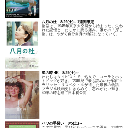
八月の杜 8/29(土)～1週間限定
物語は、1945年東京大空襲から始まった。失わ
れた記憶と、たしかに残る痛み。誰かの「探し
物」は、やがて自分自身の物語になっていく。
星の時 4K 8/29(土)～
わたしはタイピストで、処⼥で、コーラとホッ
トドッグが好き。“20世紀で最も謎めいた作家”ク
ラリッセ・リスペクトルが遺した最後の物語。
ブラジル映画史にきらめく、忘れがたい輝き。
40年の時を経て⽇本初公開
ハワの手習い 9/5(土)～
この世界で、学びがたった一つの望み。13歳で