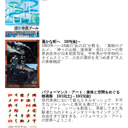
遥かな町へ 10/9(金)～
1963年――14歳の“あの日”が甦る。「孤独のグ
ルメ」「神々の山嶺」漫画家・谷口ジローの世
界的名作が日本初実写化。中年男が中学時代へ
タイムスリップ…人生の選択を見つめ直す“大人
の青春物語”
パフォーマンス・アート：身体と空間をめぐる
映画祭 10/10(土)－10/23(金)
現代美術において最もエネルギッシュで、不可
欠なジャンルへと進化を遂げたパフォーマン
ス・アート。シーンを創造し、革新してきた先
駆者たちのドキュメンタリーをラインナップ。
自由すぎて深すぎる、パフォーマンス・アート
の世界へようこそ。