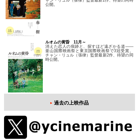
ャン・リュル（張律）監督最新2作、待望の同時
公開。
ルオムの黄昏 11月～
消えた恋人の痕跡と、探すほど遠ざかる道——
釜山国際映画祭と東京国際映画祭で3冠受賞。
チャン・リュル（張律）監督最新2作、待望の同
時公開。
過去の上映作品