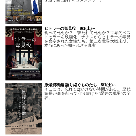
ヒトラーの毒見役 8/1(土)～
食べて死ぬか？ 撃たれて死ぬか？世界的ベス
トセラーを映画化！ナチスからヒトラーの毒見
を命令された女性たち。第二次世界大戦末期、
本当にあった知られざる真実
原爆資料館 語り継ぐものたち 8/1(土)～
そこには、忘れてはいけない時間がある。 歴代
館長が命を削って守り続けた”歴史の現場”の全
容。