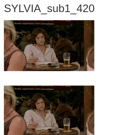
SYLVIA_sub1_420
観
た
い
映
画
は
こ
の
街
で