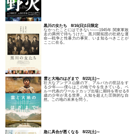
黒川の女たち 8/16(日)1日限定
なかったことにはできない——1945年 関東軍敗
走の満州で待ちうけた、黒川開拓団の壮絶な運
命―戦争と性暴力の事実、いま知るべきことが
ここに在る。
雲と大地のはざまで 8/22(土)～
壮大なアンデス山脈の下、アルパカの世話をす
る少年――僕らはこの地で今を生きている。ペ
ルー代表のワールドカップ出場に期待を寄せる8
歳の少年が見る世界。人知を超えた圧倒的な自
然。この地の未来を問う。
急に具合が悪くなる 8/22(土)～