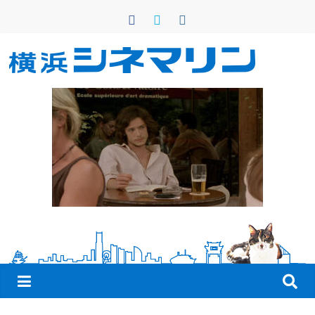
コ
ン
テ
ン
横
ツ
へ
浜
ス
キ
シ
ッ
プ
ネ
マ
リ
ン