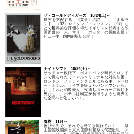
ザ・ゴールドディガーズ 10/24(土)～
世界を支配する、《黄金》の謎――。『オルラ
ンド』（92）や『タンゴ・レッスン』（97）な
どで世界的な評価を得たイギリスを代表する映
画監督の一人、サリー・ポッターの長編監督デ
ビュー作、国内劇場初公開！
ナイトシフト 10/24(土)～
サッチャー政権下、ポストパンク時代のロンド
ンで撮られたミニマル＆リミナルな対抗映画。
ロンドン・ノッティングヒルにあるポートベロ
ー・ホテル。ライブを終えたバンドマンたち、
おちぶれた伯爵夫人、夜通しポーカーに興じる
男たち…。ホテルは幽霊が彷徨うような境界的
な空間へと化していく。
春樹 11月～
挫折の先で、それでも時間は流れていく—— 釜
山国際映画祭と東京国際映画祭で3冠受賞。 チ