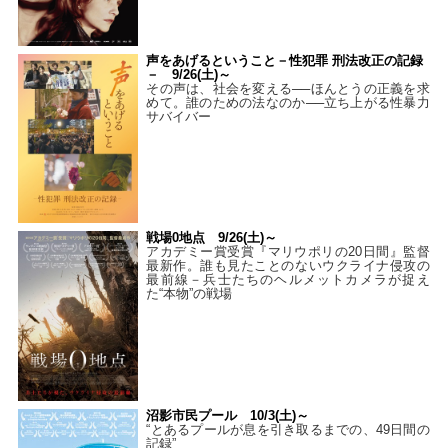
声をあげるということ－性犯罪 刑法改正の記録
－ 9/26(土)～
その声は、社会を変える──ほんとうの正義を求
めて。誰のための法なのか──立ち上がる性暴力
サバイバー
戦場0地点 9/26(土)～
アカデミー賞受賞『マリウポリの20日間』監督
最新作。誰も見たことのないウクライナ侵攻の
最前線－兵士たちのヘルメットカメラが捉え
た“本物”の戦場
沼影市民プール 10/3(土)～
“とあるプールが息を引き取るまでの、49日間の
記録”