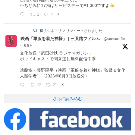
※ちなみに17㈪はサービスデーで¥1,300ですよ
2
4
X
横浜シネマリン リツイートされました
映画『軍服を着た神様』 | 三叉路フィルム
@sansarofilm
·
6 8月
文化放送「武田砂鉄 ラジオマガジン」
ポッドキャストで聞き逃し無料配信中
遠藤協・藤野陽平（映画『軍服を着た神様』監督＆文化
人類学者）（2026年8月3日放送分）
12
21
X
さらに読み込む