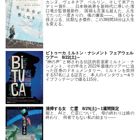
カンヌ、ヴェネチア、ベルリン、そして米アカ
デミー賞®…… 日本映画界を新時代に導いた濱
口竜介監督最新作。 国籍も言葉も超えた、人生
でたった一度きりの、魂の邂逅――。 強く心を
揺さぶる、比類なき傑作。この3時間16分は人生
を変える。
ビトゥーカ ミルトン・ナシメント フェアウェル
ツアー 8/22(土)～
“神の声” と称される伝説的音楽家ミルトン・ナ
シメント、その半生と2022年最後のツアーに迫
った圧巻のドキュメンタリー。ミルトンを崇拝
する57名による証言と、本人のインタヴュー&ラ
イブフッテージで綴る115分。
清掃する女 亡霊 8/29(土)～1週間限定
能と、AIと、亡霊について。 母の終わりは娘の
終わり、 何者でもない私の始まり――