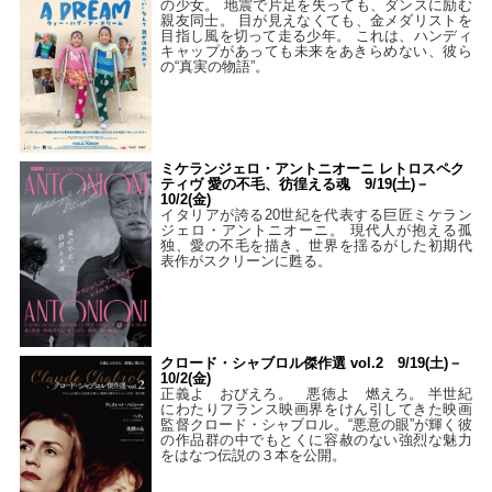
の少女。 地震で片足を失っても、ダンスに励む
親友同士。 目が見えなくても、金メダリストを
目指し風を切って走る少年。 これは、ハンディ
キャップがあっても未来をあきらめない、彼ら
の“真実の物語”。
ミケランジェロ・アントニオーニ レトロスペク
ティヴ 愛の不毛、彷徨える魂 9/19(土)－
10/2(金)
イタリアが誇る20世紀を代表する巨匠ミケラン
ジェロ・アントニオーニ。 現代人が抱える孤
独、愛の不毛を描き、世界を揺るがした初期代
表作がスクリーンに甦る。
クロード・シャブロル傑作選 vol.2 9/19(土)－
10/2(金)
正義よ おびえろ。 悪徳よ 燃えろ。 半世紀
にわたりフランス映画界をけん引してきた映画
監督クロード・シャブロル。“悪意の眼”が輝く彼
の作品群の中でもとくに容赦のない強烈な魅力
をはなつ伝説の３本を公開。