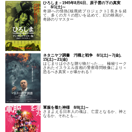
ひろしま－1945年8月6日、原子雲の下の真実
－ 8/1(土)～
奇跡への情熱[核廃絶プロジェクト] 長きを経
て、多くの方々の想いを込めて、幻の映画が、
奇跡のリマスター
ネタニヤフ調書 汚職と戦争 8/1(土)～7(金),
15(土)～21(金)
はじまりは小さな贈り物だった…。 極秘リーク
されたイスラエル首相の警察尋問映像により＜
恐るべき真実＞が暴かれる！
軍服を着た神様 8/8(土)～
さまよえる日本人の魂は、亡霊となるか、神と
なるか、それとも…