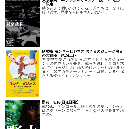
東京裁判 4Kデジタルリマスター版 8/15(土)1
日限定
時を超えて問いかけてくる… 君たちは、なぜに
繰り返す。歴史から何を学んだのかと。
吹替版 モンキービジネス おさるのジョージ著者
の大冒険 8/15(土)～
世界中で愛されている絵本「おさるのジョー
ジ」の原作者レイ夫妻。戦火を逃れ、自由を求
めてジョージと共に歩み続けたふたりの生涯を
描く、米アカデミーノミネート監督による心揺
さぶる傑作ドキュメンタリー
野火 8/16(日)1日限定
戦後81年アンコール上映！今年の夏も『野火』
はスクリーンに帰ってくる！なぜ大地を血で汚
すのか