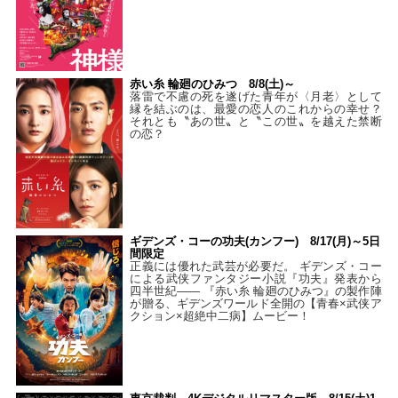
赤い糸 輪廻のひみつ 8/8(土)～
落雷で不慮の死を遂げた青年が〈月老〉として
縁を結ぶのは、最愛の恋人のこれからの幸せ？
それとも〝あの世〟と〝この世〟を越えた禁断
の恋？
ギデンズ・コーの功夫(カンフー) 8/17(月)～5日
間限定
正義には優れた武芸が必要だ。 ギデンズ・コー
による武侠ファンタジー小説『功夫』発表から
四半世紀―― 『赤い糸 輪廻のひみつ』の製作陣
が贈る、ギデンズワールド全開の【青春×武侠ア
クション×超絶中二病】ムービー！