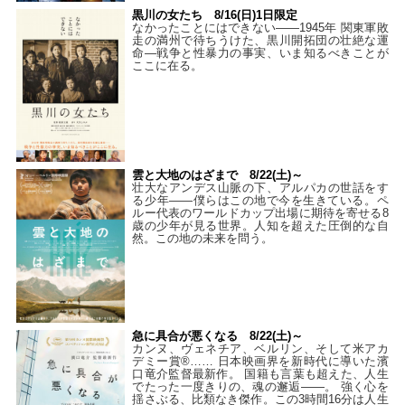
黒川の女たち 8/16(日)1日限定
なかったことにはできない——1945年 関東軍敗
走の満州で待ちうけた、黒川開拓団の壮絶な運
命―戦争と性暴力の事実、いま知るべきことが
ここに在る。
雲と大地のはざまで 8/22(土)～
壮大なアンデス山脈の下、アルパカの世話をす
る少年――僕らはこの地で今を生きている。ペ
ルー代表のワールドカップ出場に期待を寄せる8
歳の少年が見る世界。人知を超えた圧倒的な自
然。この地の未来を問う。
急に具合が悪くなる 8/22(土)～
カンヌ、ヴェネチア、ベルリン、そして米アカ
デミー賞®…… 日本映画界を新時代に導いた濱
口竜介監督最新作。 国籍も言葉も超えた、人生
でたった一度きりの、魂の邂逅――。 強く心を
揺さぶる、比類なき傑作。この3時間16分は人生