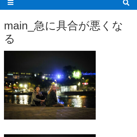
観
た
main_急に具合が悪くな
い
映
る
画
は
こ
の
街
で