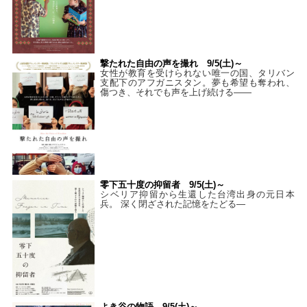
撃たれた自由の声を撮れ 9/5(土)～
女性が教育を受けられない唯一の国、タリバン
支配下のアフガニスタン。夢も希望も奪われ、
傷つき、それでも声を上げ続ける——
零下五十度の抑留者 9/5(土)～
シベリア抑留から生還した台湾出身の元日本
兵。 深く閉ざされた記憶をたどる—
よき谷の物語 9/5(土)～