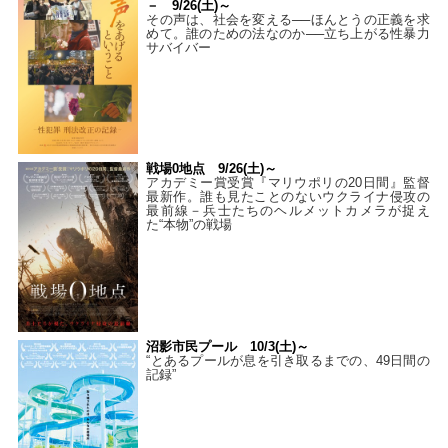
－ 9/26(土)～
その声は、社会を変える──ほんとうの正義を求
めて。誰のための法なのか──立ち上がる性暴力
サバイバー
戦場0地点 9/26(土)～
アカデミー賞受賞『マリウポリの20日間』監督
最新作。誰も見たことのないウクライナ侵攻の
最前線－兵士たちのヘルメットカメラが捉え
た“本物”の戦場
沼影市民プール 10/3(土)～
“とあるプールが息を引き取るまでの、49日間の
記録”