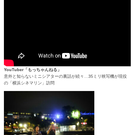
YouTuber「もっちゃんねる」
意外と知らないミニシアターの裏話が続々…35ミリ映写機が現役
の「横浜シネマリン」訪問