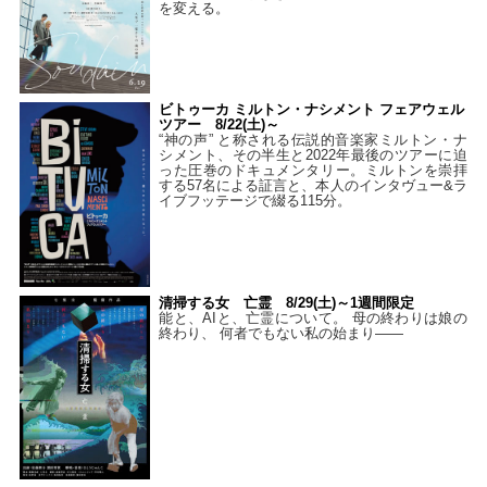
を変える。
ビトゥーカ ミルトン・ナシメント フェアウェル
ツアー 8/22(土)～
“神の声” と称される伝説的音楽家ミルトン・ナ
シメント、その半生と2022年最後のツアーに迫
った圧巻のドキュメンタリー。ミルトンを崇拝
する57名による証言と、本人のインタヴュー&ラ
イブフッテージで綴る115分。
清掃する女 亡霊 8/29(土)～1週間限定
能と、AIと、亡霊について。 母の終わりは娘の
終わり、 何者でもない私の始まり――