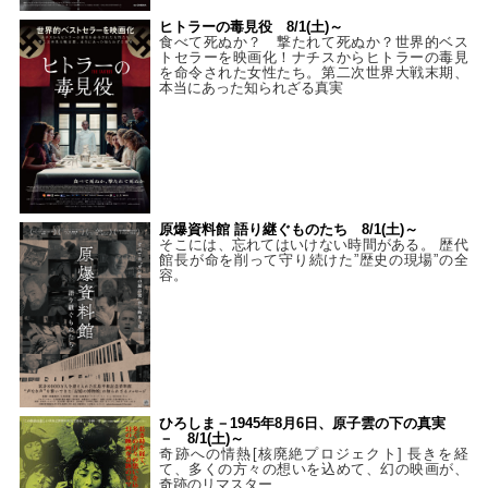
ヒトラーの毒見役 8/1(土)～
食べて死ぬか？ 撃たれて死ぬか？世界的ベス
トセラーを映画化！ナチスからヒトラーの毒見
を命令された女性たち。第二次世界大戦末期、
本当にあった知られざる真実
原爆資料館 語り継ぐものたち 8/1(土)～
そこには、忘れてはいけない時間がある。 歴代
館長が命を削って守り続けた”歴史の現場”の全
容。
ひろしま－1945年8月6日、原子雲の下の真実
－ 8/1(土)～
奇跡への情熱[核廃絶プロジェクト] 長きを経
て、多くの方々の想いを込めて、幻の映画が、
奇跡のリマスター