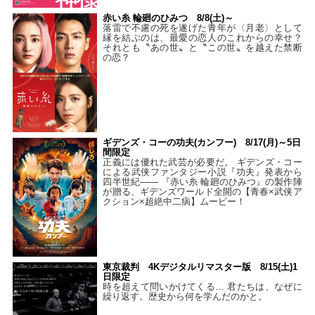
赤い糸 輪廻のひみつ 8/8(土)～
落雷で不慮の死を遂げた青年が〈月老〉として
縁を結ぶのは、最愛の恋人のこれからの幸せ？
それとも〝あの世〟と〝この世〟を越えた禁断
の恋？
ギデンズ・コーの功夫(カンフー) 8/17(月)～5日
間限定
正義には優れた武芸が必要だ。 ギデンズ・コー
による武侠ファンタジー小説『功夫』発表から
四半世紀―― 『赤い糸 輪廻のひみつ』の製作陣
が贈る、ギデンズワールド全開の【青春×武侠ア
クション×超絶中二病】ムービー！
東京裁判 4Kデジタルリマスター版 8/15(土)1
日限定
時を超えて問いかけてくる… 君たちは、なぜに
繰り返す。歴史から何を学んだのかと。