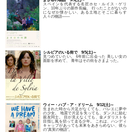
スペインを代表する名匠ホセ・ルイス・ゲリ
ン、10年ぶりの新作長編。 行ったことがないの
になぜか懐かしい、ある土地とそこに暮らす
人々の物語――
シルビアのいる街で 9/5(土)～
見つめていたい。 6年前に出会った 美しい女の
面影を求めて、 青年はその街をさまよった。
ウィー・ハブ・ア・ドリーム 9/12(土)～
生まれた時から片足がなくても、バレエに夢中
の少女。 地震で片足を失っても、ダンスに励む
親友同士。 目が見えなくても、金メダリストを
目指し風を切って走る少年。 これは、ハンディ
キャップがあっても未来をあきらめない、彼ら
の“真実の物語”。