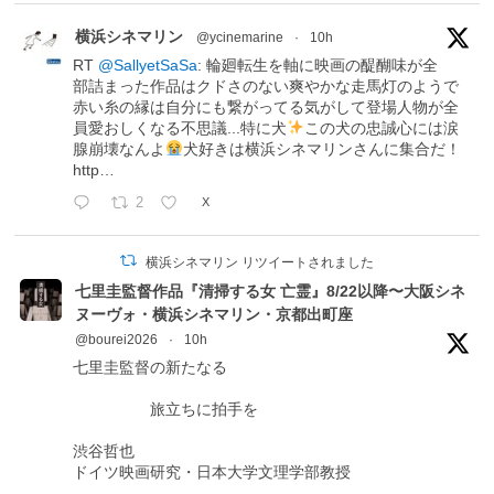
横浜シネマリン
@ycinemarine
·
10h
RT
@SallyetSaSa
: 輪廻転生を軸に映画の醍醐味が全
部詰まった作品はクドさのない爽やかな走馬灯のようで
赤い糸の縁は自分にも繋がってる気がして登場人物が全
員愛おしくなる不思議...特に犬
この犬の忠誠心には涙
腺崩壊なんよ
犬好きは横浜シネマリンさんに集合だ！
http…
2
X
横浜シネマリン リツイートされました
七里圭監督作品『清掃する女 亡霊』8/22以降〜大阪シネ
ヌーヴォ・横浜シネマリン・京都出町座
@bourei2026
·
10h
七里圭監督の新たなる
旅立ちに拍手を
渋谷哲也
ドイツ映画研究・日本大学文理学部教授