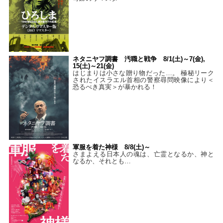
ネタニヤフ調書 汚職と戦争 8/1(土)～7(金),
15(土)～21(金)
はじまりは小さな贈り物だった…。 極秘リーク
されたイスラエル首相の警察尋問映像により＜
恐るべき真実＞が暴かれる！
軍服を着た神様 8/8(土)～
さまよえる日本人の魂は、亡霊となるか、神と
なるか、それとも…