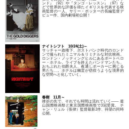
ンド』（92）や『タンゴ・レッスン』（97）な
どで世界的な評価を得たイギリスを代表する映
画監督の一人、サリー・ポッターの長編監督デ
ビュー作、国内劇場初公開！
ナイトシフト 10/24(土)～
サッチャー政権下、ポストパンク時代のロンド
ンで撮られたミニマル＆リミナルな対抗映画。
ロンドン・ノッティングヒルにあるポートベロ
ー・ホテル。ライブを終えたバンドマンたち、
おちぶれた伯爵夫人、夜通しポーカーに興じる
男たち…。ホテルは幽霊が彷徨うような境界的
な空間へと化していく。
春樹 11月～
挫折の先で、それでも時間は流れていく—— 釜
山国際映画祭と東京国際映画祭で3冠受賞。 チ
ャン・リュル（張律）監督最新2作、待望の同時
公開。