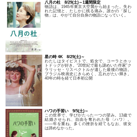
八月の杜 8/29(土)～1週間限定
物語は、1945年東京大空襲から始まった。失わ
れた記憶と、たしかに残る痛み。誰かの「探し
物」は、やがて自分自身の物語になっていく。
星の時 4K 8/29(土)～
わたしはタイピストで、処⼥で、コーラとホッ
トドッグが好き。“20世紀で最も謎めいた作家”ク
ラリッセ・リスペクトルが遺した最後の物語。
ブラジル映画史にきらめく、忘れがたい輝き。
40年の時を経て⽇本初公開
ハワの手習い 9/5(土)～
この世界で、学びがたった一つの望み。13歳で
結婚させられ、自由を奪われた母〈ハワ〉。
——年を重ね、多くの挫折を経てもなお、彼女
は諦めなかった。