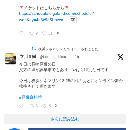
チケットはこちらから
https://schedule.eigaland.com/schedule?
webKey=4d6c9e5f-bcca-...
9
11
X
横浜シネマリン リツイートされました
立川直樹
@tachihiroshima
·
11h
今日は長崎原爆の日
父方の里が諫早市でもあり、やはり特別な日です
今日は横浜シネマリン13:25の回のあとにオンライン舞台
挨拶させて頂きます
#原爆資料館
3
8
X
さらに読み込む