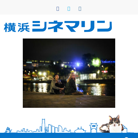
コ
ン
テ
ン
横
ツ
へ
浜
ス
キ
シ
ッ
プ
ネ
マ
リ
ン