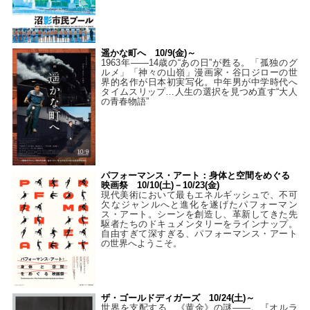
遥かな町へ 10/9(金)～
1963年――14歳の“あの日”が甦る。「孤独のグ
ルメ」「神々の山嶺」漫画家・谷口ジローの世
界的名作が日本初実写化。中年男が中学時代へ
タイムスリップ…人生の選択を見つめ直す“大人
の青春物語”
パフォーマンス・アート：身体と空間をめぐる
映画祭 10/10(土)－10/23(金)
現代美術において最もエネルギッシュで、不可
欠なジャンルへと進化を遂げたパフォーマン
ス・アート。シーンを創造し、革新してきた先
駆者たちのドキュメンタリーをラインナップ。
自由すぎて深すぎる、パフォーマンス・アート
の世界へようこそ。
ザ・ゴールドディガーズ 10/24(土)～
世界を支配する、《黄金》の謎――。『オルラ