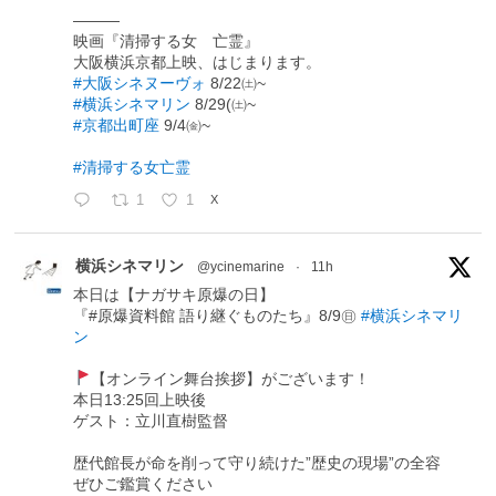
―――
映画『清掃する女 亡霊』
大阪横浜京都上映、はじまります。
#大阪シネヌーヴォ
8/22㈯~
#横浜シネマリン
8/29(㈯~
#京都出町座
9/4㈮~
#清掃する女亡霊
1
1
X
横浜シネマリン
@ycinemarine
·
11h
本日は【ナガサキ原爆の日】
『#原爆資料館 語り継ぐものたち』8/9㊐
#横浜シネマリ
ン
【オンライン舞台挨拶】がございます！
本日13:25回上映後
ゲスト：立川直樹監督
歴代館長が命を削って守り続けた”歴史の現場”の全容
ぜひご鑑賞ください