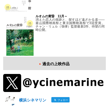
ルオムの黄昏 11月～
消えた恋人の痕跡と、探すほど遠ざかる道——
釜山国際映画祭と東京国際映画祭で3冠受賞。
チャン・リュル（張律）監督最新2作、待望の同
時公開。
過去の上映作品
横浜シネマリン
フォロー