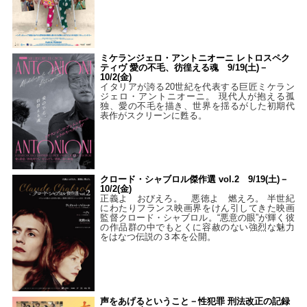
ミケランジェロ・アントニオーニ レトロスペク
ティヴ 愛の不毛、彷徨える魂 9/19(土)－
10/2(金)
イタリアが誇る20世紀を代表する巨匠ミケラン
ジェロ・アントニオーニ。 現代人が抱える孤
独、愛の不毛を描き、世界を揺るがした初期代
表作がスクリーンに甦る。
クロード・シャブロル傑作選 vol.2 9/19(土)－
10/2(金)
正義よ おびえろ。 悪徳よ 燃えろ。 半世紀
にわたりフランス映画界をけん引してきた映画
監督クロード・シャブロル。“悪意の眼”が輝く彼
の作品群の中でもとくに容赦のない強烈な魅力
をはなつ伝説の３本を公開。
声をあげるということ－性犯罪 刑法改正の記録