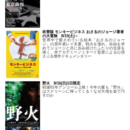
吹替版 モンキービジネス おさるのジョージ著者
の大冒険 8/15(土)～
世界中で愛されている絵本「おさるのジョー
ジ」の原作者レイ夫妻。戦火を逃れ、自由を求
めてジョージと共に歩み続けたふたりの生涯を
描く、米アカデミーノミネート監督による心揺
さぶる傑作ドキュメンタリー
野火 8/16(日)1日限定
戦後81年アンコール上映！今年の夏も『野火』
はスクリーンに帰ってくる！なぜ大地を血で汚
すのか