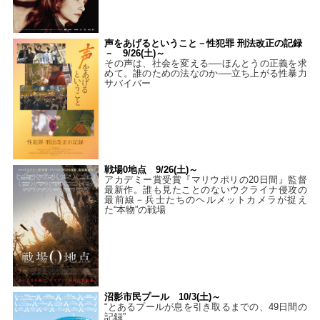
声をあげるということ－性犯罪 刑法改正の記録
－ 9/26(土)～
その声は、社会を変える──ほんとうの正義を求
めて。誰のための法なのか──立ち上がる性暴力
サバイバー
戦場0地点 9/26(土)～
アカデミー賞受賞『マリウポリの20日間』監督
最新作。誰も見たことのないウクライナ侵攻の
最前線－兵士たちのヘルメットカメラが捉え
た“本物”の戦場
沼影市民プール 10/3(土)～
“とあるプールが息を引き取るまでの、49日間の
記録”