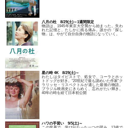
八月の杜 8/29(土)～1週間限定
物語は、1945年東京大空襲から始まった。失わ
れた記憶と、たしかに残る痛み。誰かの「探し
物」は、やがて自分自身の物語になっていく。
星の時 4K 8/29(土)～
わたしはタイピストで、処⼥で、コーラとホッ
トドッグが好き。“20世紀で最も謎めいた作家”ク
ラリッセ・リスペクトルが遺した最後の物語。
ブラジル映画史にきらめく、忘れがたい輝き。
40年の時を経て⽇本初公開
ハワの手習い 9/5(土)～
この世界で、学びがたった一つの望み。13歳で