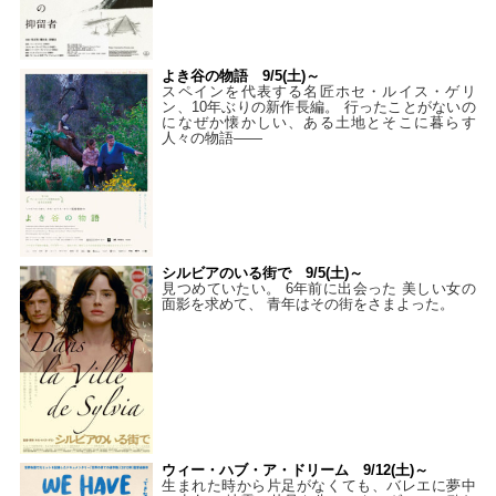
よき谷の物語 9/5(土)～
スペインを代表する名匠ホセ・ルイス・ゲリ
ン、10年ぶりの新作長編。 行ったことがないの
になぜか懐かしい、ある土地とそこに暮らす
人々の物語――
シルビアのいる街で 9/5(土)～
見つめていたい。 6年前に出会った 美しい女の
面影を求めて、 青年はその街をさまよった。
ウィー・ハブ・ア・ドリーム 9/12(土)～
生まれた時から片足がなくても、バレエに夢中