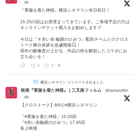
·
8h
『軍服を着た神様』横浜シネマリン本日初日！
15:20の回はお席埋まってきています。ご来場予定の方は
オンラインチケット購入をお勧めします
今日は『＃赤い糸 輪廻のひみつ』配給チームとのクロス
トーク舞台挨拶を急遽開催
！
両作の解像度が上がる、作品の枠を解脱したコラボにお
立ち会いを！
6
9
X
横浜シネマリン リツイートされました
映画『軍服を着た神様』 | 三叉路フィルム
@sansarofilm
·
6h
【クロストーク】8/8㊏#横浜シネマリン
『#軍服を着た神様』15:20回
『#赤い糸輪廻のひみつ』17:45回
各上映後