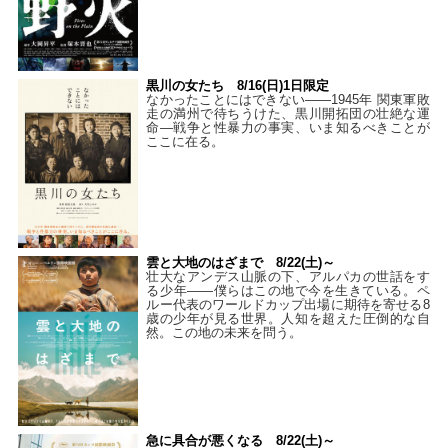
黒川の女たち 8/16(日)1日限定
なかったことにはできない——1945年 関東軍敗
走の満州で待ちうけた、黒川開拓団の壮絶な運
命―戦争と性暴力の事実、いま知るべきことが
ここに在る。
雲と大地のはざまで 8/22(土)～
壮大なアンデス山脈の下、アルパカの世話をす
る少年――僕らはこの地で今を生きている。ペ
ルー代表のワールドカップ出場に期待を寄せる8
歳の少年が見る世界。人知を超えた圧倒的な自
然。この地の未来を問う。
急に具合が悪くなる 8/22(土)～