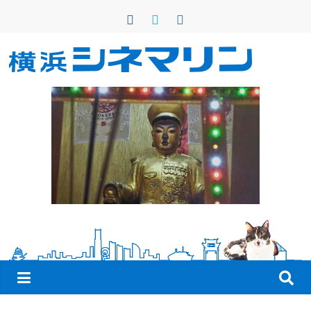
コ
ン
テ
ン
横
ツ
へ
浜
ス
キ
シ
ッ
プ
ネ
マ
リ
ン