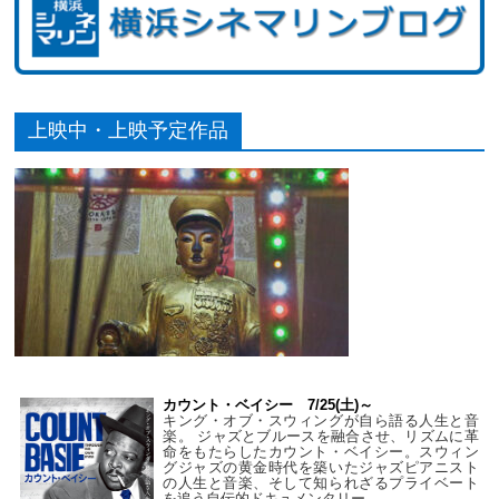
上映中・上映予定作品
カウント・ベイシー 7/25(土)～
キング・オブ・スウィングが自ら語る人生と音
楽。 ジャズとブルースを融合させ、リズムに革
命をもたらしたカウント・ベイシー。スウィン
グジャズの黄金時代を築いたジャズピアニスト
の人生と音楽、そして知られざるプライベート
を追う自伝的ドキュメンタリー。