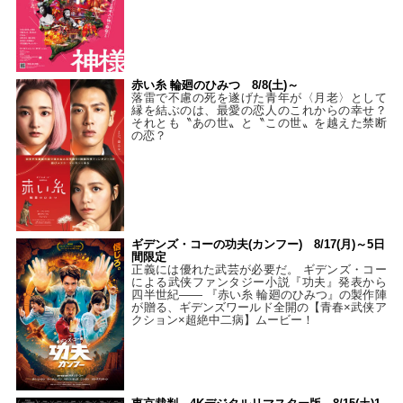
赤い糸 輪廻のひみつ 8/8(土)～
落雷で不慮の死を遂げた青年が〈月老〉として
縁を結ぶのは、最愛の恋人のこれからの幸せ？
それとも〝あの世〟と〝この世〟を越えた禁断
の恋？
ギデンズ・コーの功夫(カンフー) 8/17(月)～5日
間限定
正義には優れた武芸が必要だ。 ギデンズ・コー
による武侠ファンタジー小説『功夫』発表から
四半世紀―― 『赤い糸 輪廻のひみつ』の製作陣
が贈る、ギデンズワールド全開の【青春×武侠ア
クション×超絶中二病】ムービー！