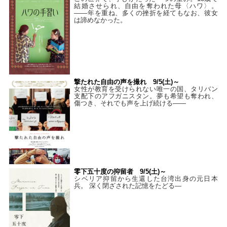
結婚させられ、自由を奪われた母〈ハワ〉。
——年を重ね、多くの挫折を経てもなお、彼女
は諦めなかった。
撃たれた自由の声を撮れ 9/5(土)～
女性が教育を受けられない唯一の国、タリバン
支配下のアフガニスタン。夢も希望も奪われ、
傷つき、それでも声を上げ続ける——
零下五十度の抑留者 9/5(土)～
シベリア抑留から生還した台湾出身の元日本
兵。 深く閉ざされた記憶をたどる—