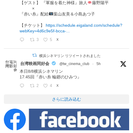
【ゲスト】 『軍服を着た神様』旅人
藤野陽平
×
『赤い糸』配給
葉山友美＆小島あつ子
【チケット】
https://schedule.eigaland.com/schedule?
webKey=4d6c9e5f-bcca-...
3
5
X
横浜シネマリン リツイートされました
台湾映画同好会
@tw_cinema_club
·
5h
本日8/8横浜シネマリン
17:45回『赤い糸 輪廻のひみつ』
2
4
X
さらに読み込む