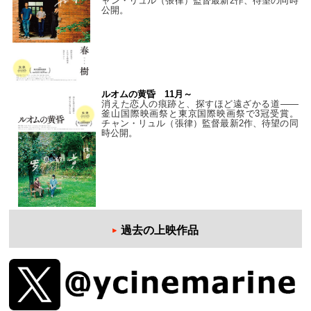
ャン・リュル（張律）監督最新2作、待望の同時
公開。
ルオムの黄昏 11月～
消えた恋人の痕跡と、探すほど遠ざかる道——
釜山国際映画祭と東京国際映画祭で3冠受賞。
チャン・リュル（張律）監督最新2作、待望の同
時公開。
過去の上映作品