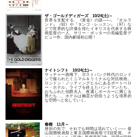
ザ・ゴールドディガーズ 10/24(土)～
世界を支配する、《黄金》の謎――。『オルラ
ンド』（92）や『タンゴ・レッスン』（97）な
どで世界的な評価を得たイギリスを代表する映
画監督の一人、サリー・ポッターの長編監督デ
ビュー作、国内劇場初公開！
ナイトシフト 10/24(土)～
サッチャー政権下、ポストパンク時代のロンド
ンで撮られたミニマル＆リミナルな対抗映画。
ロンドン・ノッティングヒルにあるポートベロ
ー・ホテル。ライブを終えたバンドマンたち、
おちぶれた伯爵夫人、夜通しポーカーに興じる
男たち…。ホテルは幽霊が彷徨うような境界的
な空間へと化していく。
春樹 11月～
挫折の先で、それでも時間は流れていく—— 釜
山国際映画祭と東京国際映画祭で3冠受賞。 チ