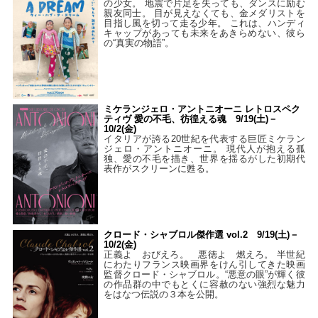
の少女。 地震で片足を失っても、ダンスに励む
親友同士。 目が見えなくても、金メダリストを
目指し風を切って走る少年。 これは、ハンディ
キャップがあっても未来をあきらめない、彼ら
の“真実の物語”。
ミケランジェロ・アントニオーニ レトロスペク
ティヴ 愛の不毛、彷徨える魂 9/19(土)－
10/2(金)
イタリアが誇る20世紀を代表する巨匠ミケラン
ジェロ・アントニオーニ。 現代人が抱える孤
独、愛の不毛を描き、世界を揺るがした初期代
表作がスクリーンに甦る。
クロード・シャブロル傑作選 vol.2 9/19(土)－
10/2(金)
正義よ おびえろ。 悪徳よ 燃えろ。 半世紀
にわたりフランス映画界をけん引してきた映画
監督クロード・シャブロル。“悪意の眼”が輝く彼
の作品群の中でもとくに容赦のない強烈な魅力
をはなつ伝説の３本を公開。