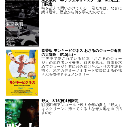
東京裁判 4Kデジタルリマスター版 8/15(土)1
日限定
時を超えて問いかけてくる… 君たちは、なぜに
繰り返す。歴史から何を学んだのかと。
吹替版 モンキービジネス おさるのジョージ著者
の大冒険 8/15(土)～
世界中で愛されている絵本「おさるのジョー
ジ」の原作者レイ夫妻。戦火を逃れ、自由を求
めてジョージと共に歩み続けたふたりの生涯を
描く、米アカデミーノミネート監督による心揺
さぶる傑作ドキュメンタリー
野火 8/16(日)1日限定
戦後81年アンコール上映！今年の夏も『野火』
はスクリーンに帰ってくる！なぜ大地を血で汚
すのか