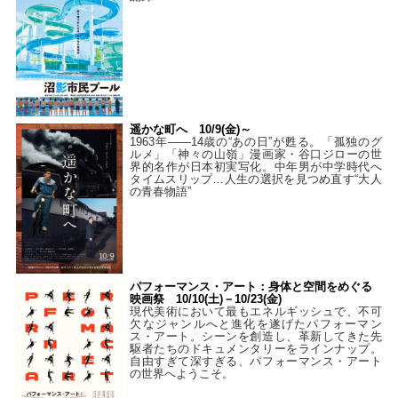
遥かな町へ 10/9(金)～
1963年――14歳の“あの日”が甦る。「孤独のグ
ルメ」「神々の山嶺」漫画家・谷口ジローの世
界的名作が日本初実写化。中年男が中学時代へ
タイムスリップ…人生の選択を見つめ直す“大人
の青春物語”
パフォーマンス・アート：身体と空間をめぐる
映画祭 10/10(土)－10/23(金)
現代美術において最もエネルギッシュで、不可
欠なジャンルへと進化を遂げたパフォーマン
ス・アート。シーンを創造し、革新してきた先
駆者たちのドキュメンタリーをラインナップ。
自由すぎて深すぎる、パフォーマンス・アート
の世界へようこそ。