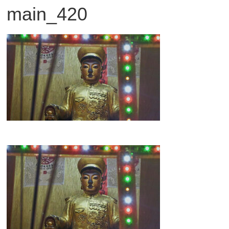
main_420
観
た
い
映
画
は
こ
の
街
で