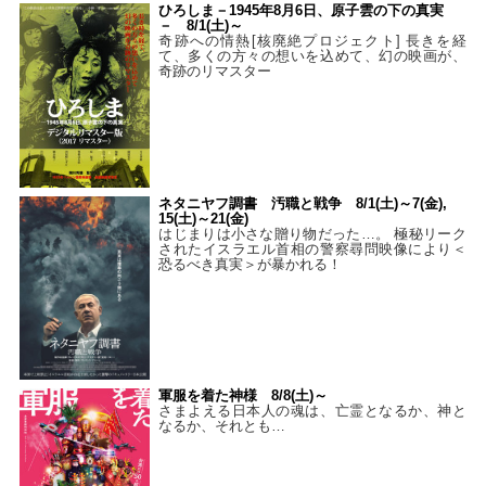
ひろしま－1945年8月6日、原子雲の下の真実
－ 8/1(土)～
奇跡への情熱[核廃絶プロジェクト] 長きを経
て、多くの方々の想いを込めて、幻の映画が、
奇跡のリマスター
ネタニヤフ調書 汚職と戦争 8/1(土)～7(金),
15(土)～21(金)
はじまりは小さな贈り物だった…。 極秘リーク
されたイスラエル首相の警察尋問映像により＜
恐るべき真実＞が暴かれる！
軍服を着た神様 8/8(土)～
さまよえる日本人の魂は、亡霊となるか、神と
なるか、それとも…