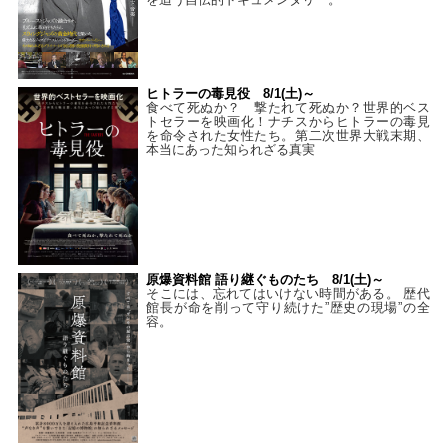
ヒトラーの毒見役 8/1(土)～
食べて死ぬか？ 撃たれて死ぬか？世界的ベス
トセラーを映画化！ナチスからヒトラーの毒見
を命令された女性たち。第二次世界大戦末期、
本当にあった知られざる真実
原爆資料館 語り継ぐものたち 8/1(土)～
そこには、忘れてはいけない時間がある。 歴代
館長が命を削って守り続けた”歴史の現場”の全
容。