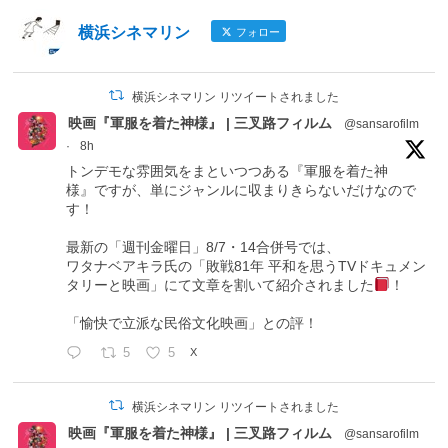
横浜シネマリン
フォロー
横浜シネマリン リツイートされました
映画『軍服を着た神様』 | 三叉路フィルム
@sansarofilm
·
8h
トンデモな雰囲気をまといつつある『軍服を着た神
様』ですが、単にジャンルに収まりきらないだけなので
す！
最新の「週刊金曜日」8/7・14合併号では、
ワタナベアキラ氏の「敗戦81年 平和を思うTVドキュメン
タリーと映画」にて文章を割いて紹介されました
！
「愉快で立派な民俗文化映画」との評！
5
5
X
横浜シネマリン リツイートされました
映画『軍服を着た神様』 | 三叉路フィルム
@sansarofilm