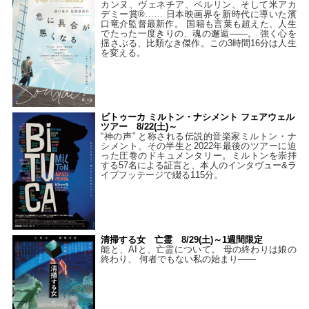
カンヌ、ヴェネチア、ベルリン、そして米アカ
デミー賞®…… 日本映画界を新時代に導いた濱
口竜介監督最新作。 国籍も言葉も超えた、人生
でたった一度きりの、魂の邂逅――。 強く心を
揺さぶる、比類なき傑作。この3時間16分は人生
を変える。
ビトゥーカ ミルトン・ナシメント フェアウェル
ツアー 8/22(土)～
“神の声” と称される伝説的音楽家ミルトン・ナ
シメント、その半生と2022年最後のツアーに迫
った圧巻のドキュメンタリー。ミルトンを崇拝
する57名による証言と、本人のインタヴュー&ラ
イブフッテージで綴る115分。
清掃する女 亡霊 8/29(土)～1週間限定
能と、AIと、亡霊について。 母の終わりは娘の
終わり、 何者でもない私の始まり――