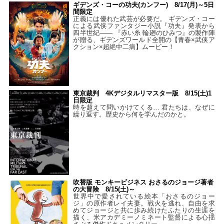
ギデンズ・コーの功夫(カンフー) 8/17(月)～5日
間限定
正義には優れた武芸が必要だ。 ギデンズ・コー
による武侠ファンタジー小説『功夫』発表から
四半世紀―― 『赤い糸 輪廻のひみつ』の製作陣
が贈る、ギデンズワールド全開の【青春×武侠ア
クション×超絶中二病】ムービー！
東京裁判 4Kデジタルリマスター版 8/15(土)1
日限定
時を超えて問いかけてくる… 君たちは、なぜに
繰り返す。歴史から何を学んだのかと。
吹替版 モンキービジネス おさるのジョージ著者
の大冒険 8/15(土)～
世界中で愛されている絵本「おさるのジョー
ジ」の原作者レイ夫妻。戦火を逃れ、自由を求
めてジョージと共に歩み続けたふたりの生涯を
描く、米アカデミーノミネート監督による心揺