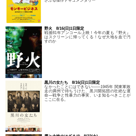
さぶる傑作ドキュメンタリー
野火 8/16(日)1日限定
戦後81年アンコール上映！今年の夏も『野火』
はスクリーンに帰ってくる！なぜ大地を血で汚
すのか
黒川の女たち 8/16(日)1日限定
なかったことにはできない——1945年 関東軍敗
走の満州で待ちうけた、黒川開拓団の壮絶な運
命―戦争と性暴力の事実、いま知るべきことが
ここに在る。