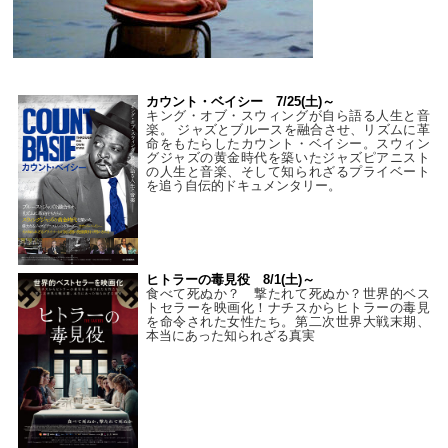
カウント・ベイシー 7/25(土)～
キング・オブ・スウィングが自ら語る人生と音
楽。 ジャズとブルースを融合させ、リズムに革
命をもたらしたカウント・ベイシー。スウィン
グジャズの黄金時代を築いたジャズピアニスト
の人生と音楽、そして知られざるプライベート
を追う自伝的ドキュメンタリー。
ヒトラーの毒見役 8/1(土)～
食べて死ぬか？ 撃たれて死ぬか？世界的ベス
トセラーを映画化！ナチスからヒトラーの毒見
を命令された女性たち。第二次世界大戦末期、
本当にあった知られざる真実