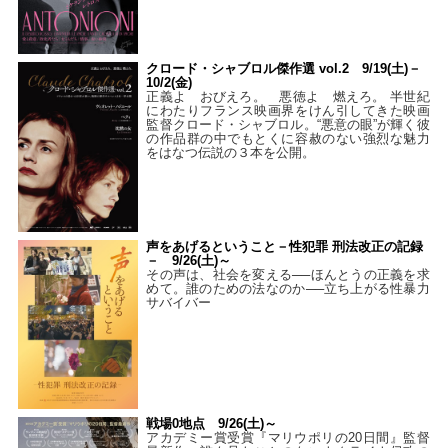
クロード・シャブロル傑作選 vol.2 9/19(土)－
10/2(金)
正義よ おびえろ。 悪徳よ 燃えろ。 半世紀
にわたりフランス映画界をけん引してきた映画
監督クロード・シャブロル。“悪意の眼”が輝く彼
の作品群の中でもとくに容赦のない強烈な魅力
をはなつ伝説の３本を公開。
声をあげるということ－性犯罪 刑法改正の記録
－ 9/26(土)～
その声は、社会を変える──ほんとうの正義を求
めて。誰のための法なのか──立ち上がる性暴力
サバイバー
戦場0地点 9/26(土)～
アカデミー賞受賞『マリウポリの20日間』監督