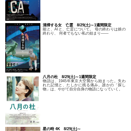
清掃する女 亡霊 8/29(土)～1週間限定
能と、AIと、亡霊について。 母の終わりは娘の
終わり、 何者でもない私の始まり――
八月の杜 8/29(土)～1週間限定
物語は、1945年東京大空襲から始まった。失わ
れた記憶と、たしかに残る痛み。誰かの「探し
物」は、やがて自分自身の物語になっていく。
星の時 4K 8/29(土)～