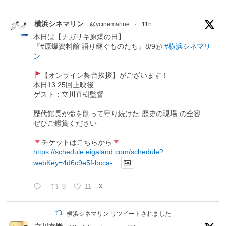
横浜シネマリン
@ycinemarine
·
11h
本日は【ナガサキ原爆の日】
『#原爆資料館 語り継ぐものたち』8/9㊐
#横浜シネマリ
ン
【オンライン舞台挨拶】がございます！
本日13:25回上映後
ゲスト：立川直樹監督
歴代館長が命を削って守り続けた”歴史の現場”の全容
ぜひご鑑賞ください
チケットはこちらから
https://schedule.eigaland.com/schedule?
webKey=4d6c9e5f-bcca-...
9
11
X
横浜シネマリン リツイートされました