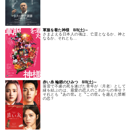
軍服を着た神様 8/8(土)～
さまよえる日本人の魂は、亡霊となるか、神と
なるか、それとも…
赤い糸 輪廻のひみつ 8/8(土)～
落雷で不慮の死を遂げた青年が〈月老〉として
縁を結ぶのは、最愛の恋人のこれからの幸せ？
それとも〝あの世〟と〝この世〟を越えた禁断
の恋？