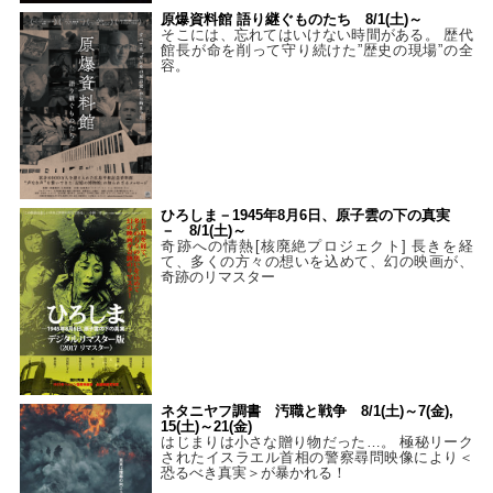
原爆資料館 語り継ぐものたち 8/1(土)～
そこには、忘れてはいけない時間がある。 歴代
館長が命を削って守り続けた”歴史の現場”の全
容。
ひろしま－1945年8月6日、原子雲の下の真実
－ 8/1(土)～
奇跡への情熱[核廃絶プロジェクト] 長きを経
て、多くの方々の想いを込めて、幻の映画が、
奇跡のリマスター
ネタニヤフ調書 汚職と戦争 8/1(土)～7(金),
15(土)～21(金)
はじまりは小さな贈り物だった…。 極秘リーク
されたイスラエル首相の警察尋問映像により＜
恐るべき真実＞が暴かれる！