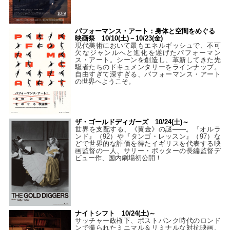
パフォーマンス・アート：身体と空間をめぐる
映画祭 10/10(土)－10/23(金)
現代美術において最もエネルギッシュで、不可
欠なジャンルへと進化を遂げたパフォーマン
ス・アート。シーンを創造し、革新してきた先
駆者たちのドキュメンタリーをラインナップ。
自由すぎて深すぎる、パフォーマンス・アート
の世界へようこそ。
ザ・ゴールドディガーズ 10/24(土)～
世界を支配する、《黄金》の謎――。『オルラ
ンド』（92）や『タンゴ・レッスン』（97）な
どで世界的な評価を得たイギリスを代表する映
画監督の一人、サリー・ポッターの長編監督デ
ビュー作、国内劇場初公開！
ナイトシフト 10/24(土)～
サッチャー政権下、ポストパンク時代のロンド
ンで撮られたミニマル＆リミナルな対抗映画。