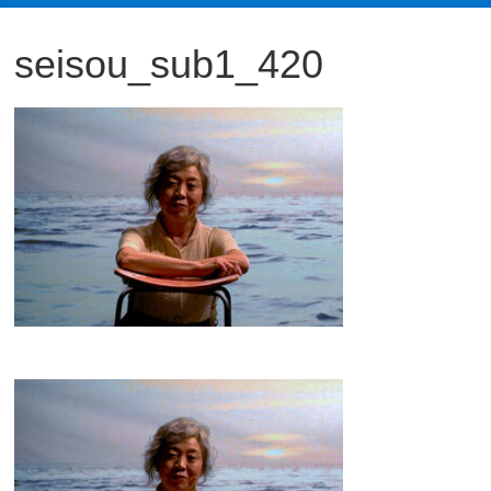
観
seisou_sub1_420
た
い
映
画
は
こ
の
街
で