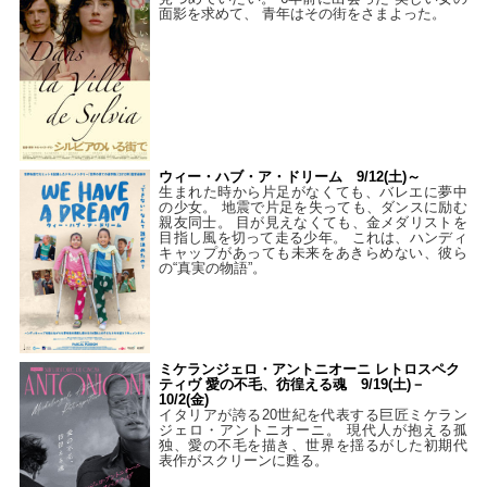
面影を求めて、 青年はその街をさまよった。
ウィー・ハブ・ア・ドリーム 9/12(土)～
生まれた時から片足がなくても、バレエに夢中
の少女。 地震で片足を失っても、ダンスに励む
親友同士。 目が見えなくても、金メダリストを
目指し風を切って走る少年。 これは、ハンディ
キャップがあっても未来をあきらめない、彼ら
の“真実の物語”。
ミケランジェロ・アントニオーニ レトロスペク
ティヴ 愛の不毛、彷徨える魂 9/19(土)－
10/2(金)
イタリアが誇る20世紀を代表する巨匠ミケラン
ジェロ・アントニオーニ。 現代人が抱える孤
独、愛の不毛を描き、世界を揺るがした初期代
表作がスクリーンに甦る。