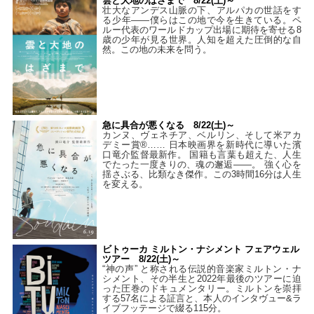
雲と大地のはざまで 8/22(土)～
壮大なアンデス山脈の下、アルパカの世話をす
る少年――僕らはこの地で今を生きている。ペ
ルー代表のワールドカップ出場に期待を寄せる8
歳の少年が見る世界。人知を超えた圧倒的な自
然。この地の未来を問う。
急に具合が悪くなる 8/22(土)～
カンヌ、ヴェネチア、ベルリン、そして米アカ
デミー賞®…… 日本映画界を新時代に導いた濱
口竜介監督最新作。 国籍も言葉も超えた、人生
でたった一度きりの、魂の邂逅――。 強く心を
揺さぶる、比類なき傑作。この3時間16分は人生
を変える。
ビトゥーカ ミルトン・ナシメント フェアウェル
ツアー 8/22(土)～
“神の声” と称される伝説的音楽家ミルトン・ナ
シメント、その半生と2022年最後のツアーに迫
った圧巻のドキュメンタリー。ミルトンを崇拝
する57名による証言と、本人のインタヴュー&ラ
イブフッテージで綴る115分。