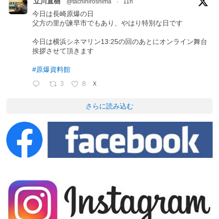
立川直樹
@tachihiroshima
·
11h
今日は長崎原爆の日
父方の里が諫早市でもあり、やはり特別な日です
今日は横浜シネマリン13:25の回のあとにオンライン舞台
挨拶させて頂きます
#原爆資料館
3
8
X
さらに読み込む