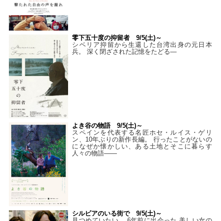
零下五十度の抑留者 9/5(土)～
シベリア抑留から生還した台湾出身の元日本
兵。 深く閉ざされた記憶をたどる—
よき谷の物語 9/5(土)～
スペインを代表する名匠ホセ・ルイス・ゲリ
ン、10年ぶりの新作長編。 行ったことがないの
になぜか懐かしい、ある土地とそこに暮らす
人々の物語――
シルビアのいる街で 9/5(土)～
見つめていたい。 6年前に出会った 美しい女の