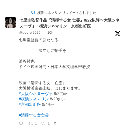
横浜シネマリン リツイートされました
七里圭監督作品『清掃する女 亡霊』8/22以降〜大阪シネ
ヌーヴォ・横浜シネマリン・京都出町座
@bourei2026
·
10h
七里圭監督の新たなる
旅立ちに拍手を
渋谷哲也
ドイツ映画研究・日本大学文理学部教授
―――
映画『清掃する女 亡霊』
大阪横浜京都上映、はじまります。
#大阪シネヌーヴォ
8/22㈯~
#横浜シネマリン
8/29(㈯~
#京都出町座
9/4㈮~
#清掃する女亡霊
1
1
X