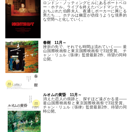
ロンドン・ノッティングヒルにあるポートベロ
ー・ホテル。ライブを終えたバンドマンたち、
おちぶれた伯爵夫人、夜通しポーカーに興じる
男たち…。ホテルは幽霊が彷徨うような境界的
な空間へと化していく。
春樹 11月～
挫折の先で、それでも時間は流れていく—— 釜
山国際映画祭と東京国際映画祭で3冠受賞。 チ
ャン・リュル（張律）監督最新2作、待望の同時
公開。
ルオムの黄昏 11月～
消えた恋人の痕跡と、探すほど遠ざかる道——
釜山国際映画祭と東京国際映画祭で3冠受賞。
チャン・リュル（張律）監督最新2作、待望の同
時公開。