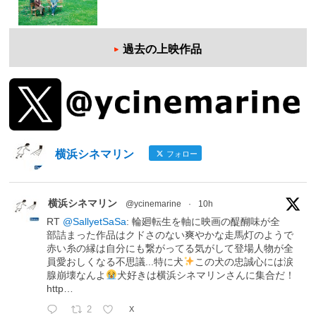
過去の上映作品
横浜シネマリン
フォロー
横浜シネマリン
@ycinemarine
·
10h
RT
@SallyetSaSa
: 輪廻転生を軸に映画の醍醐味が全
部詰まった作品はクドさのない爽やかな走馬灯のようで
赤い糸の縁は自分にも繋がってる気がして登場人物が全
員愛おしくなる不思議...特に犬
この犬の忠誠心には涙
腺崩壊なんよ
犬好きは横浜シネマリンさんに集合だ！
http…
2
X