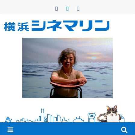
コ
ン
テ
ン
横
ツ
へ
浜
ス
キ
シ
ッ
プ
ネ
マ
リ
ン