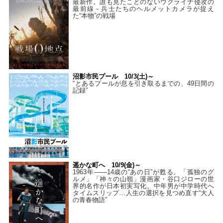
最新作。誰も見たことのないウクライナ侵攻の
最前線－兵士たちのヘルメットカメラが捉え
た“本物”の戦場
沼影市民プール 10/3(土)～
“とあるプールが息を引き取るまでの、49日間の
記録”
遥かな町へ 10/9(金)～
1963年――14歳の“あの日”が甦る。「孤独のグ
ルメ」「神々の山嶺」漫画家・谷口ジローの世
界的名作が日本初実写化。中年男が中学時代へ
タイムスリップ…人生の選択を見つめ直す“大人
の青春物語”