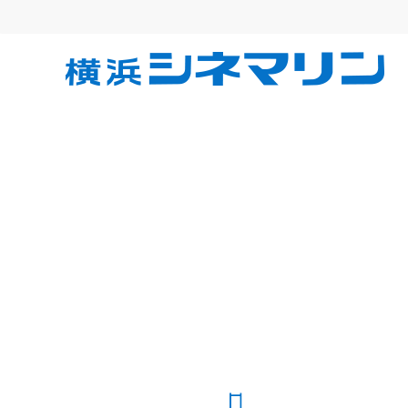
コ
ン
テ
横
ン
ツ
へ
浜
ス
キ
シ
ッ
プ
ネ
マ
リ
ン