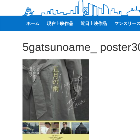
観
た
い
ホーム
現在上映作品
近日上映作品
マンスリー
映
画
5gatsunoame_ poster3
は
こ
の
街
で