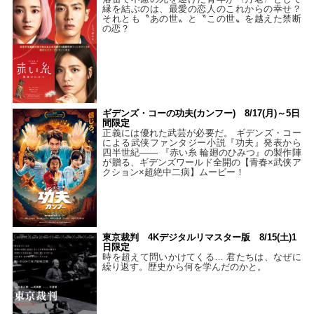
縁を結ぶのは、最愛の恋人のこれからの幸せ？
それとも〝あの世〟と〝この世〟を越えた禁断
の恋？
ギデンズ・コーの功夫(カンフー) 8/17(月)～5日
間限定
正義には優れた武芸が必要だ。 ギデンズ・コー
による武侠ファンタジー小説『功夫』発表から
四半世紀―― 『赤い糸 輪廻のひみつ』の製作陣
が贈る、ギデンズワールド全開の【青春×武侠ア
クション×超絶中二病】ムービー！
東京裁判 4Kデジタルリマスター版 8/15(土)1
日限定
時を超えて問いかけてくる… 君たちは、なぜに
繰り返す。歴史から何を学んだのかと。