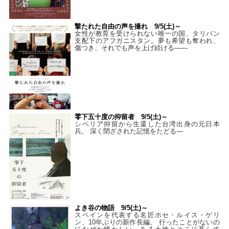
撃たれた自由の声を撮れ 9/5(土)～
女性が教育を受けられない唯一の国、タリバン
支配下のアフガニスタン。夢も希望も奪われ、
傷つき、それでも声を上げ続ける——
零下五十度の抑留者 9/5(土)～
シベリア抑留から生還した台湾出身の元日本
兵。 深く閉ざされた記憶をたどる—
よき谷の物語 9/5(土)～
スペインを代表する名匠ホセ・ルイス・ゲリ
ン、10年ぶりの新作長編。 行ったことがないの