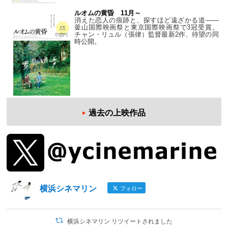
ルオムの黄昏 11月～
消えた恋人の痕跡と、探すほど遠ざかる道——
釜山国際映画祭と東京国際映画祭で3冠受賞。
チャン・リュル（張律）監督最新2作、待望の同
時公開。
過去の上映作品
横浜シネマリン
フォロー
横浜シネマリン リツイートされました