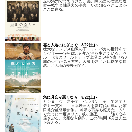
走の満州で待ちうけた、黒川開拓団の壮絶な運
命―戦争と性暴力の事実、いま知るべきことが
ここに在る。
雲と大地のはざまで 8/22(土)～
壮大なアンデス山脈の下、アルパカの世話をす
る少年――僕らはこの地で今を生きている。ペ
ルー代表のワールドカップ出場に期待を寄せる8
歳の少年が見る世界。人知を超えた圧倒的な自
然。この地の未来を問う。
急に具合が悪くなる 8/22(土)～
カンヌ、ヴェネチア、ベルリン、そして米アカ
デミー賞®…… 日本映画界を新時代に導いた濱
口竜介監督最新作。 国籍も言葉も超えた、人生
でたった一度きりの、魂の邂逅――。 強く心を
揺さぶる、比類なき傑作。この3時間16分は人生
を変える。