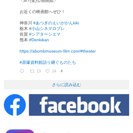
⋱8/7(金)公開開始⋰
お近くの映画館へぜひ！
神奈川
#あつぎのえいがかんkiki
栃木
#小山シネマロブレ
佐賀
#シアターシエマ
熊本
#Denkikan
https://abombmuseum-film.com/#theater
#原爆資料館語り継ぐものたち
13
14
X
さらに読み込む