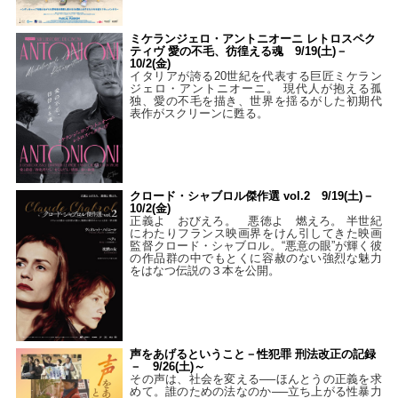
ミケランジェロ・アントニオーニ レトロスペク
ティヴ 愛の不毛、彷徨える魂 9/19(土)－
10/2(金)
イタリアが誇る20世紀を代表する巨匠ミケラン
ジェロ・アントニオーニ。 現代人が抱える孤
独、愛の不毛を描き、世界を揺るがした初期代
表作がスクリーンに甦る。
クロード・シャブロル傑作選 vol.2 9/19(土)－
10/2(金)
正義よ おびえろ。 悪徳よ 燃えろ。 半世紀
にわたりフランス映画界をけん引してきた映画
監督クロード・シャブロル。“悪意の眼”が輝く彼
の作品群の中でもとくに容赦のない強烈な魅力
をはなつ伝説の３本を公開。
声をあげるということ－性犯罪 刑法改正の記録
－ 9/26(土)～
その声は、社会を変える──ほんとうの正義を求
めて。誰のための法なのか──立ち上がる性暴力