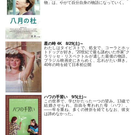
物」は、やがて自分自身の物語になっていく。
星の時 4K 8/29(土)～
わたしはタイピストで、処⼥で、コーラとホッ
トドッグが好き。“20世紀で最も謎めいた作家”ク
ラリッセ・リスペクトルが遺した最後の物語。
ブラジル映画史にきらめく、忘れがたい輝き。
40年の時を経て⽇本初公開
ハワの手習い 9/5(土)～
この世界で、学びがたった一つの望み。13歳で
結婚させられ、自由を奪われた母〈ハワ〉。
——年を重ね、多くの挫折を経てもなお、彼女
は諦めなかった。