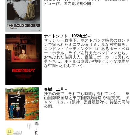
ビュー作、国内劇場初公開！
ナイトシフト 10/24(土)～
サッチャー政権下、ポストパンク時代のロンド
ンで撮られたミニマル＆リミナルな対抗映画。
ロンドン・ノッティングヒルにあるポートベロ
ー・ホテル。ライブを終えたバンドマンたち、
おちぶれた伯爵夫人、夜通しポーカーに興じる
男たち…。ホテルは幽霊が彷徨うような境界的
な空間へと化していく。
春樹 11月～
挫折の先で、それでも時間は流れていく—— 釜
山国際映画祭と東京国際映画祭で3冠受賞。 チ
ャン・リュル（張律）監督最新2作、待望の同時
公開。