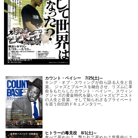
カウント・ベイシー 7/25(土)～
キング・オブ・スウィングが自ら語る人生と音
楽。 ジャズとブルースを融合させ、リズムに革
命をもたらしたカウント・ベイシー。スウィン
グジャズの黄金時代を築いたジャズピアニスト
の人生と音楽、そして知られざるプライベート
を追う自伝的ドキュメンタリー。
ヒトラーの毒見役 8/1(土)～
食べて死ぬか？ 撃たれて死ぬか？世界的ベス