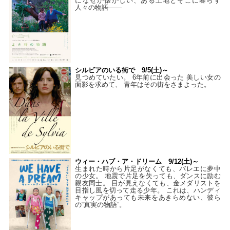
になぜか懐かしい、ある土地とそこに暮らす
人々の物語――
シルビアのいる街で 9/5(土)～
見つめていたい。 6年前に出会った 美しい女の
面影を求めて、 青年はその街をさまよった。
ウィー・ハブ・ア・ドリーム 9/12(土)～
生まれた時から片足がなくても、バレエに夢中
の少女。 地震で片足を失っても、ダンスに励む
親友同士。 目が見えなくても、金メダリストを
目指し風を切って走る少年。 これは、ハンディ
キャップがあっても未来をあきらめない、彼ら
の“真実の物語”。