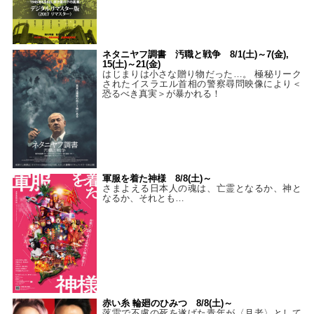
ネタニヤフ調書 汚職と戦争 8/1(土)～7(金),
15(土)～21(金)
はじまりは小さな贈り物だった…。 極秘リーク
されたイスラエル首相の警察尋問映像により＜
恐るべき真実＞が暴かれる！
軍服を着た神様 8/8(土)～
さまよえる日本人の魂は、亡霊となるか、神と
なるか、それとも…
赤い糸 輪廻のひみつ 8/8(土)～
落雷で不慮の死を遂げた青年が〈月老〉として