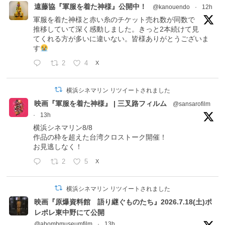
遠藤協『軍服を着た神様』公開中！
@kanouendo
·
12h
軍服を着た神様と赤い糸のチケット売れ数が同数で
推移していて深く感動しました。きっと2本続けて見
てくれる方が多いに違いない。皆様ありがとうございま
す
2
4
X
横浜シネマリン リツイートされました
映画『軍服を着た神様』 | 三叉路フィルム
@sansarofilm
·
13h
横浜シネマリン8/8
作品の枠を超えた台湾クロストーク開催！
お見逃しなく！
2
5
X
横浜シネマリン リツイートされました
映画『原爆資料館 語り継ぐものたち』2026.7.18(土)ポ
レポレ東中野にて公開
@abombmuseumfilm
·
13h