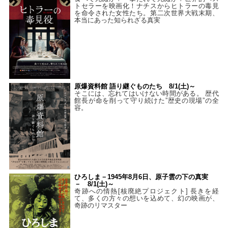
トセラーを映画化！ナチスからヒトラーの毒見
を命令された女性たち。第二次世界大戦末期、
本当にあった知られざる真実
原爆資料館 語り継ぐものたち 8/1(土)～
そこには、忘れてはいけない時間がある。 歴代
館長が命を削って守り続けた”歴史の現場”の全
容。
ひろしま－1945年8月6日、原子雲の下の真実
－ 8/1(土)～
奇跡への情熱[核廃絶プロジェクト] 長きを経
て、多くの方々の想いを込めて、幻の映画が、
奇跡のリマスター