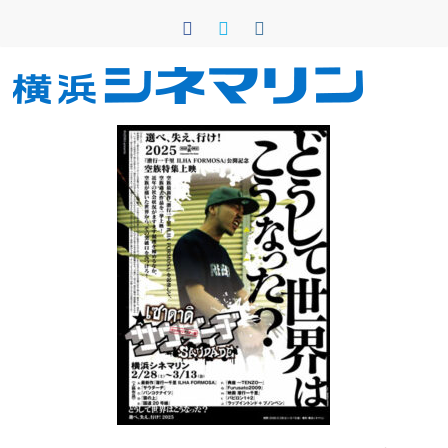
コ
ン
テ
ン
横
ツ
へ
浜
ス
キ
シ
ッ
プ
ネ
マ
リ
ン