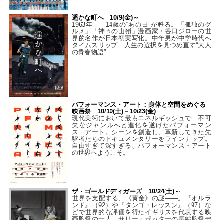
遥かな町へ 10/9(金)～
1963年――14歳の“あの日”が甦る。「孤独のグ
ルメ」「神々の山嶺」漫画家・谷口ジローの世
界的名作が日本初実写化。中年男が中学時代へ
タイムスリップ…人生の選択を見つめ直す“大人
の青春物語”
パフォーマンス・アート：身体と空間をめぐる
映画祭 10/10(土)－10/23(金)
現代美術において最もエネルギッシュで、不可
欠なジャンルへと進化を遂げたパフォーマン
ス・アート。シーンを創造し、革新してきた先
駆者たちのドキュメンタリーをラインナップ。
自由すぎて深すぎる、パフォーマンス・アート
の世界へようこそ。
ザ・ゴールドディガーズ 10/24(土)～
世界を支配する、《黄金》の謎――。『オルラ
ンド』（92）や『タンゴ・レッスン』（97）な
どで世界的な評価を得たイギリスを代表する映
画監督の一人、サリー・ポッターの長編監督デ