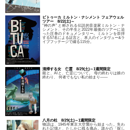
ビトゥーカ ミルトン・ナシメント フェアウェル
ツアー 8/22(土)～
“神の声” と称される伝説的音楽家ミルトン・ナ
シメント、その半生と2022年最後のツアーに迫
った圧巻のドキュメンタリー。ミルトンを崇拝
する57名による証言と、本人のインタヴュー&ラ
イブフッテージで綴る115分。
清掃する女 亡霊 8/29(土)～1週間限定
能と、AIと、亡霊について。 母の終わりは娘の
終わり、 何者でもない私の始まり――
八月の杜 8/29(土)～1週間限定
物語は、1945年東京大空襲から始まった。失わ
れた記憶と、たしかに残る痛み。誰かの「探し