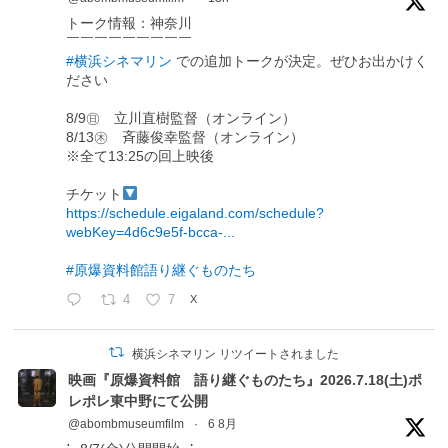
トーク情報：神奈川
￣￣￣￣￣￣￣￣￣
#横浜シネマリン
での追加トークが決定。ぜひお出かけく
ださい
8/9㊐ 立川直樹監督（オンライン）
8/13㊍ 斉藤俊幸監督（オンライン）
※全て13:25の回上映後
チケット
https://schedule.eigaland.com/schedule?
webKey=4d6c9e5f-bcca-...
#原爆資料館語り継ぐものたち
4
7
X
横浜シネマリン リツイートされました
映画『原爆資料館 語り継ぐものたち』2026.7.18(土)ポ
レポレ東中野にて公開
@abombmuseumfilm
·
6 8月