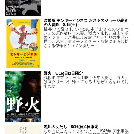
吹替版 モンキービジネス おさるのジョージ著者
の大冒険 8/15(土)～
世界中で愛されている絵本「おさるのジョー
ジ」の原作者レイ夫妻。戦火を逃れ、自由を求
めてジョージと共に歩み続けたふたりの生涯を
描く、米アカデミーノミネート監督による心揺
さぶる傑作ドキュメンタリー
野火 8/16(日)1日限定
戦後81年アンコール上映！今年の夏も『野火』
はスクリーンに帰ってくる！なぜ大地を血で汚
すのか
黒川の女たち 8/16(日)1日限定
なかったことにはできない——1945年 関東軍敗