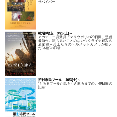
サバイバー
戦場0地点 9/26(土)～
アカデミー賞受賞『マリウポリの20日間』監督
最新作。誰も見たことのないウクライナ侵攻の
最前線－兵士たちのヘルメットカメラが捉え
た“本物”の戦場
沼影市民プール 10/3(土)～
“とあるプールが息を引き取るまでの、49日間の
記録”