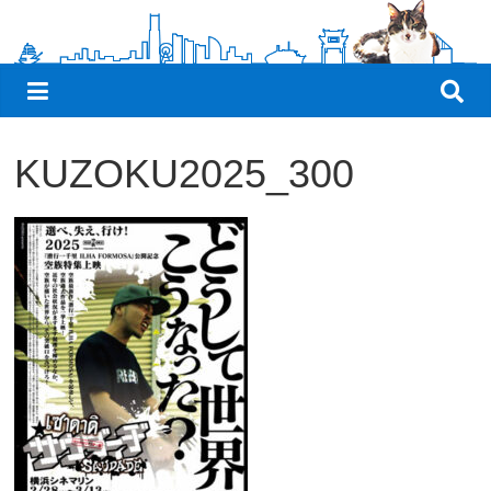
観
た
い
映
画
KUZOKU2025_300
は
こ
の
街
で