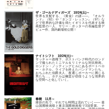
ザ・ゴールドディガーズ 10/24(土)～
世界を支配する、《黄金》の謎――。『オルラ
ンド』（92）や『タンゴ・レッスン』（97）な
どで世界的な評価を得たイギリスを代表する映
画監督の一人、サリー・ポッターの長編監督デ
ビュー作、国内劇場初公開！
ナイトシフト 10/24(土)～
サッチャー政権下、ポストパンク時代のロンド
ンで撮られたミニマル＆リミナルな対抗映画。
ロンドン・ノッティングヒルにあるポートベロ
ー・ホテル。ライブを終えたバンドマンたち、
おちぶれた伯爵夫人、夜通しポーカーに興じる
男たち…。ホテルは幽霊が彷徨うような境界的
な空間へと化していく。
春樹 11月～
挫折の先で、それでも時間は流れていく—— 釜
山国際映画祭と東京国際映画祭で3冠受賞。 チ