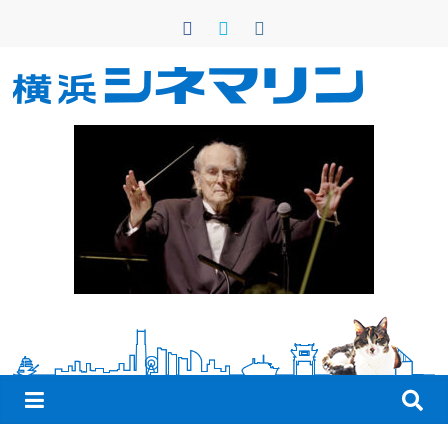
コ
ン
テ
ン
横
ツ
へ
浜
ス
キ
シ
ッ
プ
ネ
マ
リ
ン