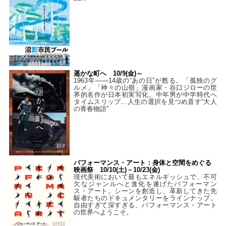
遥かな町へ 10/9(金)～
1963年――14歳の“あの日”が甦る。「孤独のグ
ルメ」「神々の山嶺」漫画家・谷口ジローの世
界的名作が日本初実写化。中年男が中学時代へ
タイムスリップ…人生の選択を見つめ直す“大人
の青春物語”
パフォーマンス・アート：身体と空間をめぐる
映画祭 10/10(土)－10/23(金)
現代美術において最もエネルギッシュで、不可
欠なジャンルへと進化を遂げたパフォーマン
ス・アート。シーンを創造し、革新してきた先
駆者たちのドキュメンタリーをラインナップ。
自由すぎて深すぎる、パフォーマンス・アート
の世界へようこそ。