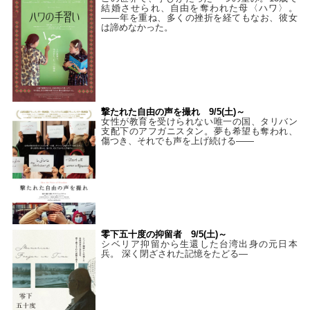
結婚させられ、自由を奪われた母〈ハワ〉。
——年を重ね、多くの挫折を経てもなお、彼女
は諦めなかった。
撃たれた自由の声を撮れ 9/5(土)～
女性が教育を受けられない唯一の国、タリバン
支配下のアフガニスタン。夢も希望も奪われ、
傷つき、それでも声を上げ続ける——
零下五十度の抑留者 9/5(土)～
シベリア抑留から生還した台湾出身の元日本
兵。 深く閉ざされた記憶をたどる—