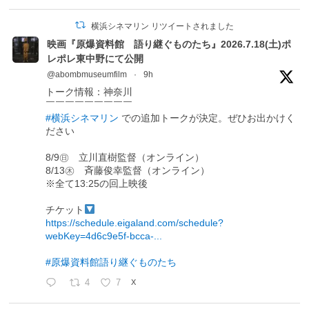
横浜シネマリン リツイートされました
映画『原爆資料館 語り継ぐものたち』2026.7.18(土)ポ
レポレ東中野にて公開
@abombmuseumfilm
·
9h
トーク情報：神奈川
￣￣￣￣￣￣￣￣￣
#横浜シネマリン
での追加トークが決定。ぜひお出かけく
ださい
8/9㊐ 立川直樹監督（オンライン）
8/13㊍ 斉藤俊幸監督（オンライン）
※全て13:25の回上映後
チケット
https://schedule.eigaland.com/schedule?
webKey=4d6c9e5f-bcca-...
#原爆資料館語り継ぐものたち
4
7
X