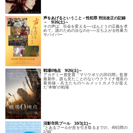
声をあげるということ－性犯罪 刑法改正の記録
－ 9/26(土)～
その声は、社会を変える──ほんとうの正義を求
めて。誰のための法なのか──立ち上がる性暴力
サバイバー
戦場0地点 9/26(土)～
アカデミー賞受賞『マリウポリの20日間』監督
最新作。誰も見たことのないウクライナ侵攻の
最前線－兵士たちのヘルメットカメラが捉え
た“本物”の戦場
沼影市民プール 10/3(土)～
“とあるプールが息を引き取るまでの、49日間の
記録”