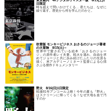
東京裁判 4Kデジタルリマスター版 8/15(土)1
日限定
時を超えて問いかけてくる… 君たちは、なぜに
繰り返す。歴史から何を学んだのかと。
吹替版 モンキービジネス おさるのジョージ著者
の大冒険 8/15(土)～
世界中で愛されている絵本「おさるのジョー
ジ」の原作者レイ夫妻。戦火を逃れ、自由を求
めてジョージと共に歩み続けたふたりの生涯を
描く、米アカデミーノミネート監督による心揺
さぶる傑作ドキュメンタリー
野火 8/16(日)1日限定
戦後81年アンコール上映！今年の夏も『野火』
はスクリーンに帰ってくる！なぜ大地を血で汚
すのか