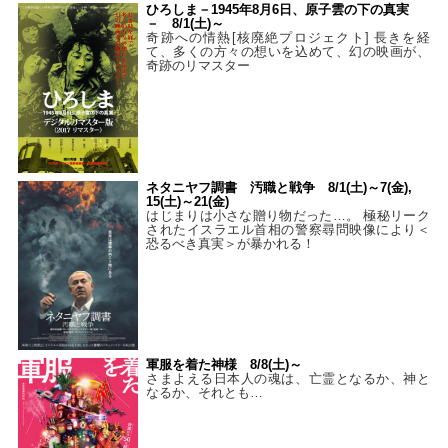
ひろしま－1945年8月6日、原子雲の下の真実
－ 8/1(土)～
奇跡への情熱[核廃絶プロジェクト] 長きを経
て、多くの方々の想いを込めて、幻の映画が、
奇跡のリマスター
ネタニヤフ調書 汚職と戦争 8/1(土)～7(金),
15(土)～21(金)
はじまりは小さな贈り物だった…。 極秘リーク
されたイスラエル首相の警察尋問映像により＜
恐るべき真実＞が暴かれる！
軍服を着た神様 8/8(土)～
さまよえる日本人の魂は、亡霊となるか、神と
なるか、それとも…