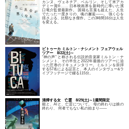
カンヌ、ヴェネチア、ベルリン、そして米アカ
デミー賞®…… 日本映画界を新時代に導いた濱
口竜介監督最新作。 国籍も言葉も超えた、人生
でたった一度きりの、魂の邂逅――。 強く心を
揺さぶる、比類なき傑作。この3時間16分は人生
を変える。
ビトゥーカ ミルトン・ナシメント フェアウェル
ツアー 8/22(土)～
“神の声” と称される伝説的音楽家ミルトン・ナ
シメント、その半生と2022年最後のツアーに迫
った圧巻のドキュメンタリー。ミルトンを崇拝
する57名による証言と、本人のインタヴュー&ラ
イブフッテージで綴る115分。
清掃する女 亡霊 8/29(土)～1週間限定
能と、AIと、亡霊について。 母の終わりは娘の
終わり、 何者でもない私の始まり――