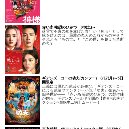
赤い糸 輪廻のひみつ 8/8(土)～
落雷で不慮の死を遂げた青年が〈月老〉として
縁を結ぶのは、最愛の恋人のこれからの幸せ？
それとも〝あの世〟と〝この世〟を越えた禁断
の恋？
ギデンズ・コーの功夫(カンフー) 8/17(月)～5日
間限定
正義には優れた武芸が必要だ。 ギデンズ・コー
による武侠ファンタジー小説『功夫』発表から
四半世紀―― 『赤い糸 輪廻のひみつ』の製作陣
が贈る、ギデンズワールド全開の【青春×武侠ア
クション×超絶中二病】ムービー！