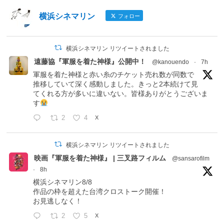
横浜シネマリン
フォロー
横浜シネマリン リツイートされました
遠藤協『軍服を着た神様』公開中！
@kanouendo
·
7h
軍服を着た神様と赤い糸のチケット売れ数が同数で
推移していて深く感動しました。きっと2本続けて見
てくれる方が多いに違いない。皆様ありがとうございま
す
2
4
X
横浜シネマリン リツイートされました
映画『軍服を着た神様』 | 三叉路フィルム
@sansarofilm
·
8h
横浜シネマリン8/8
作品の枠を超えた台湾クロストーク開催！
お見逃しなく！
2
5
X