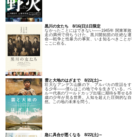
黒川の女たち 8/16(日)1日限定
なかったことにはできない——1945年 関東軍敗
走の満州で待ちうけた、黒川開拓団の壮絶な運
命―戦争と性暴力の事実、いま知るべきことが
ここに在る。
雲と大地のはざまで 8/22(土)～
壮大なアンデス山脈の下、アルパカの世話をす
る少年――僕らはこの地で今を生きている。ペ
ルー代表のワールドカップ出場に期待を寄せる8
歳の少年が見る世界。人知を超えた圧倒的な自
然。この地の未来を問う。
急に具合が悪くなる 8/22(土)～