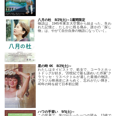
八月の杜 8/29(土)～1週間限定
物語は、1945年東京大空襲から始まった。失わ
れた記憶と、たしかに残る痛み。誰かの「探し
物」は、やがて自分自身の物語になっていく。
星の時 4K 8/29(土)～
わたしはタイピストで、処⼥で、コーラとホッ
トドッグが好き。“20世紀で最も謎めいた作家”ク
ラリッセ・リスペクトルが遺した最後の物語。
ブラジル映画史にきらめく、忘れがたい輝き。
40年の時を経て⽇本初公開
ハワの手習い 9/5(土)～
この世界で、学びがたった一つの望み。13歳で