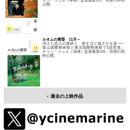
ャン・リュル（張律）監督最新2作、待望の同時
公開。
ルオムの黄昏 11月～
消えた恋人の痕跡と、探すほど遠ざかる道——
釜山国際映画祭と東京国際映画祭で3冠受賞。
チャン・リュル（張律）監督最新2作、待望の同
時公開。
過去の上映作品