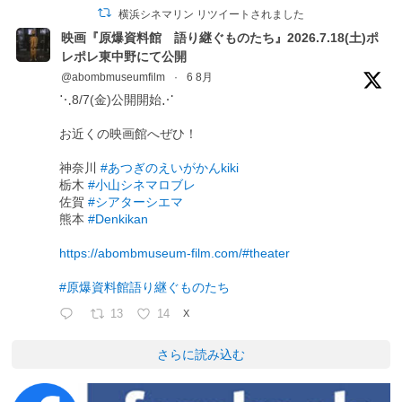
横浜シネマリン リツイートされました
映画『原爆資料館 語り継ぐものたち』2026.7.18(土)ポ
レポレ東中野にて公開
@abombmuseumfilm
·
6 8月
⋱8/7(金)公開開始⋰
お近くの映画館へぜひ！
神奈川
#あつぎのえいがかんkiki
栃木
#小山シネマロブレ
佐賀
#シアターシエマ
熊本
#Denkikan
https://abombmuseum-film.com/#theater
#原爆資料館語り継ぐものたち
13
14
X
さらに読み込む