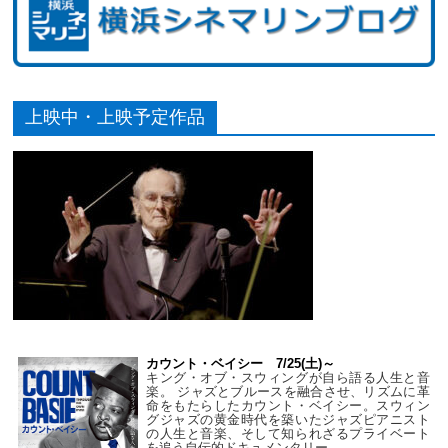
上映中・上映予定作品
カウント・ベイシー 7/25(土)～
キング・オブ・スウィングが自ら語る人生と音
楽。 ジャズとブルースを融合させ、リズムに革
命をもたらしたカウント・ベイシー。スウィン
グジャズの黄金時代を築いたジャズピアニスト
の人生と音楽、そして知られざるプライベート
を追う自伝的ドキュメンタリー。