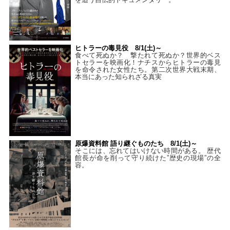
ヒトラーの毒見役 8/1(土)～
食べて死ぬか？ 撃たれて死ぬか？世界的ベス
トセラーを映画化！ナチスからヒトラーの毒見
を命令された女性たち。第二次世界大戦末期、
本当にあった知られざる真実
原爆資料館 語り継ぐものたち 8/1(土)～
そこには、忘れてはいけない時間がある。 歴代
館長が命を削って守り続けた”歴史の現場”の全
容。