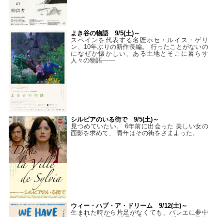
よき谷の物語 9/5(土)～
スペインを代表する名匠ホセ・ルイス・ゲリ
ン、10年ぶりの新作長編。 行ったことがないの
になぜか懐かしい、ある土地とそこに暮らす
人々の物語――
シルビアのいる街で 9/5(土)～
見つめていたい。 6年前に出会った 美しい女の
面影を求めて、 青年はその街をさまよった。
ウィー・ハブ・ア・ドリーム 9/12(土)～
生まれた時から片足がなくても、バレエに夢中