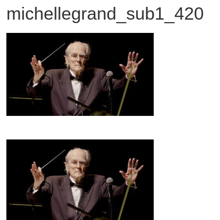
michellegrand_sub1_420
観
た
い
映
画
は
こ
の
街
で