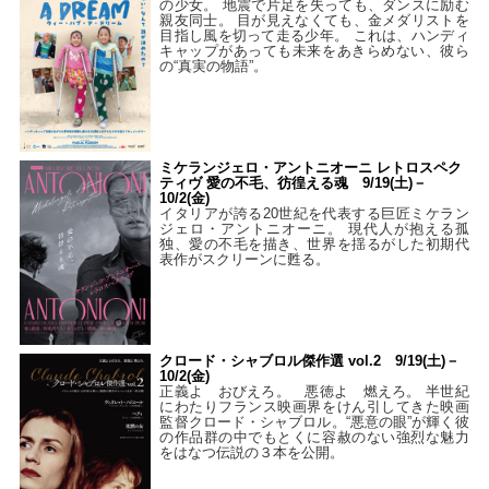
の少女。 地震で片足を失っても、ダンスに励む
親友同士。 目が見えなくても、金メダリストを
目指し風を切って走る少年。 これは、ハンディ
キャップがあっても未来をあきらめない、彼ら
の“真実の物語”。
ミケランジェロ・アントニオーニ レトロスペク
ティヴ 愛の不毛、彷徨える魂 9/19(土)－
10/2(金)
イタリアが誇る20世紀を代表する巨匠ミケラン
ジェロ・アントニオーニ。 現代人が抱える孤
独、愛の不毛を描き、世界を揺るがした初期代
表作がスクリーンに甦る。
クロード・シャブロル傑作選 vol.2 9/19(土)－
10/2(金)
正義よ おびえろ。 悪徳よ 燃えろ。 半世紀
にわたりフランス映画界をけん引してきた映画
監督クロード・シャブロル。“悪意の眼”が輝く彼
の作品群の中でもとくに容赦のない強烈な魅力
をはなつ伝説の３本を公開。