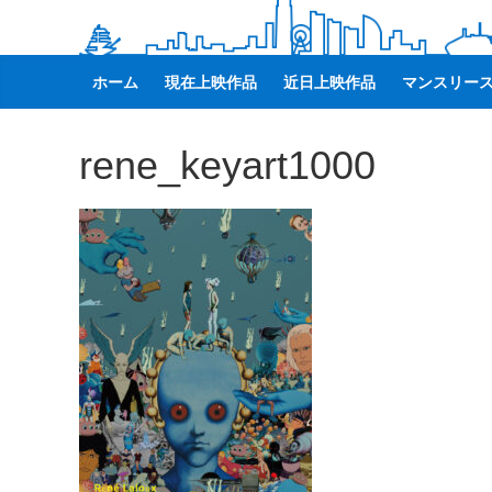
観
た
い
ホーム
現在上映作品
近日上映作品
マンスリー
映
画
rene_keyart1000
は
こ
の
街
で