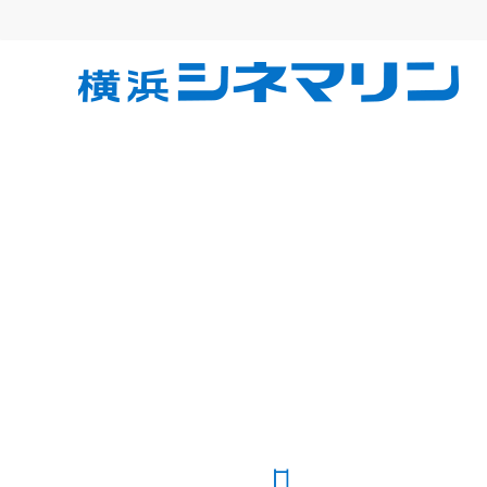
コ
ン
テ
横
ン
ツ
へ
浜
ス
キ
シ
ッ
プ
ネ
マ
リ
ン